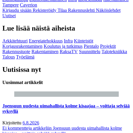
Tampere
Caverion
Kirjaudu sisään
Rekisteröidy
Tilaa Rakennuslehti
Näköislehdet
Uutiset
Lue lisää näistä aiheista
Arkkitehtuuri
Energiatehokkuus
Infra
Kiinteistöt
Korjausrakentaminen
Koulutus ja tutkimus
Pientalo
Projektit
Rakennustuote
Rakentaminen
RaksaTV
Suunnittelu
Talotekniikka
Talous
Työelämä
Uutisissa nyt
Uusimmat artikkelit
Joensuun uudesta uimahallista kolme kisaajaa – voittaja selviää
syksyllä
Kirjoitettu
6.8.2026
Ei kommentteja
artikkeliin Joensuun uudesta uimahallista kolme