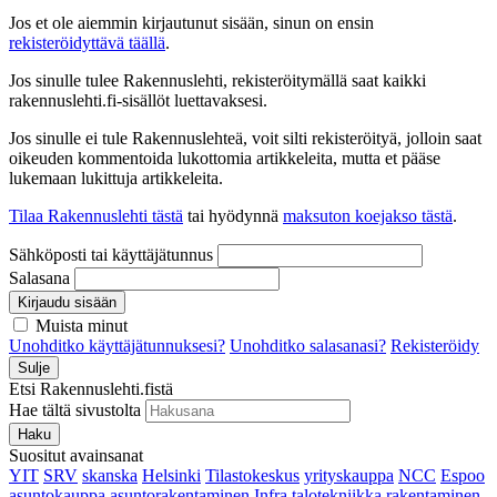
Jos et ole aiemmin kirjautunut sisään, sinun on ensin
rekisteröidyttävä täällä
.
Jos sinulle tulee Rakennuslehti, rekisteröitymällä saat kaikki
rakennuslehti.fi-sisällöt luettavaksesi.
Jos sinulle ei tule Rakennuslehteä, voit silti rekisteröityä, jolloin saat
oikeuden kommentoida lukottomia artikkeleita, mutta et pääse
lukemaan lukittuja artikkeleita.
Tilaa Rakennuslehti tästä
tai hyödynnä
maksuton koejakso tästä
.
Sähköposti tai käyttäjätunnus
Salasana
Kirjaudu sisään
Muista minut
Unohditko käyttäjätunnuksesi?
Unohditko salasanasi?
Rekisteröidy
Sulje
Etsi Rakennuslehti.fistä
Hae tältä sivustolta
Haku
Suositut avainsanat
YIT
SRV
skanska
Helsinki
Tilastokeskus
yrityskauppa
NCC
Espoo
asuntokauppa
asuntorakentaminen
Infra
talotekniikka
rakentaminen