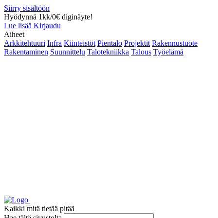
Siirry sisältöön
Hyödynnä 1kk/0€ diginäyte!
Lue lisää
Kirjaudu
Aiheet
Arkkitehtuuri
Infra
Kiinteistöt
Pientalo
Projektit
Rakennustuote
Rakentaminen
Suunnittelu
Talotekniikka
Talous
Työelämä
Kaikki mitä tietää pitää
Hae tältä sivustolta