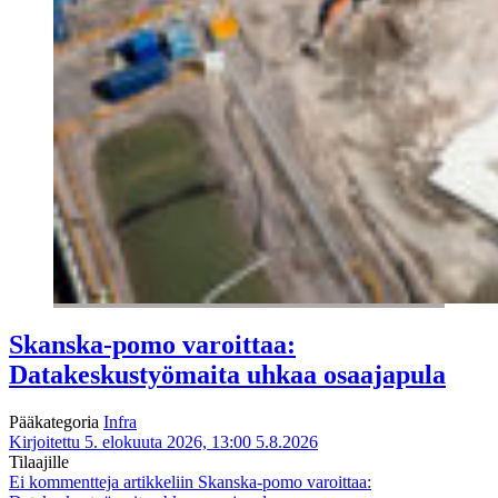
Skanska-pomo varoittaa:
Datakeskustyömaita uhkaa osaajapula
Pääkategoria
Infra
Kirjoitettu 5. elokuuta 2026, 13:00
5.8.2026
Tilaajille
Ei kommentteja
artikkeliin Skanska-pomo varoittaa: