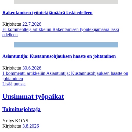
Rakentamisen työntekijämäärä laski edelleen
Kirjoitettu
22.7.2026
Ei kommentteja
artikkeliin Rakentamisen työntekijämäärä laski
edelleen
Asiantuntija: Kustannusohjauksen haaste on johtaminen
Kirjoitettu
30.6.2026
1 kommentti
artikkeliin Asiantuntija: Kustannusohjauksen haaste on
johtaminen
Lisää uutisia
Uusimmat työpaikat
Toimitusjohtaja
Yritys
KOAS
Kirjoitettu
3.8.2026