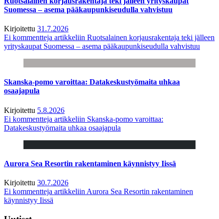
Ruotsalainen korjausrakentaja teki jälleen yrityskaupat
Suomessa – asema pääkaupunkiseudulla vahvistuu
Kirjoitettu
31.7.2026
Ei kommentteja
artikkeliin Ruotsalainen korjausrakentaja teki jälleen
yrityskaupat Suomessa – asema pääkaupunkiseudulla vahvistuu
Skanska-pomo varoittaa: Datakeskustyömaita uhkaa
osaajapula
Kirjoitettu
5.8.2026
Ei kommentteja
artikkeliin Skanska-pomo varoittaa:
Datakeskustyömaita uhkaa osaajapula
Aurora Sea Resortin rakentaminen käynnistyy Iissä
Kirjoitettu
30.7.2026
Ei kommentteja
artikkeliin Aurora Sea Resortin rakentaminen
käynnistyy Iissä