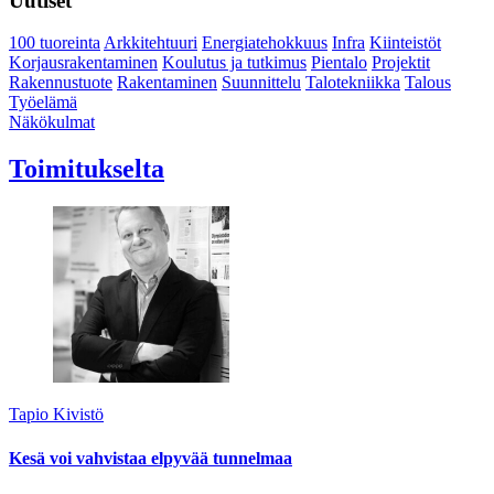
Uutiset
100 tuoreinta
Arkkitehtuuri
Energiatehokkuus
Infra
Kiinteistöt
Korjausrakentaminen
Koulutus ja tutkimus
Pientalo
Projektit
Rakennustuote
Rakentaminen
Suunnittelu
Talotekniikka
Talous
Työelämä
Näkökulmat
Toimitukselta
Tapio Kivistö
Kesä voi vahvistaa elpyvää tunnelmaa