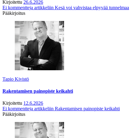
Kirjoitettu
26.6.2026
Ei kommentteja
artikkeliin Kesä voi vahvistaa elpyvää tunnelmaa
Pääkirjoitus
Tapio Kivistö
Rakentamisen painopiste keikahti
Kirjoitettu
12.6.2026
Ei kommentteja
artikkeliin Rakentamisen painopiste keikahti
Pääkirjoitus