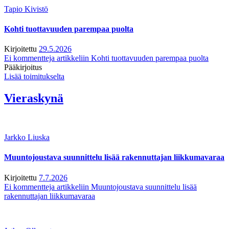
Tapio Kivistö
Kohti tuottavuuden parempaa puolta
Kirjoitettu
29.5.2026
Ei kommentteja
artikkeliin Kohti tuottavuuden parempaa puolta
Pääkirjoitus
Lisää toimitukselta
Vieraskynä
Jarkko Liuska
Muuntojoustava suunnittelu lisää rakennuttajan liikkumavaraa
Kirjoitettu
7.7.2026
Ei kommentteja
artikkeliin Muuntojoustava suunnittelu lisää
rakennuttajan liikkumavaraa