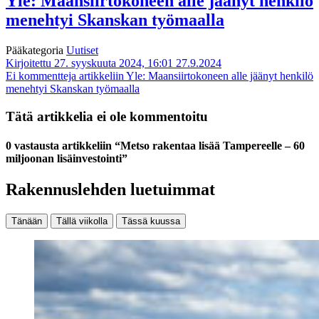
Yle: Maansiirtokoneen alle jäänyt henkilö
menehtyi Skanskan työmaalla
Pääkategoria
Uutiset
Kirjoitettu 27. syyskuuta 2024, 16:01
27.9.2024
Ei kommentteja
artikkeliin Yle: Maansiirtokoneen alle jäänyt henkilö
menehtyi Skanskan työmaalla
Tätä artikkelia ei ole kommentoitu
0 vastausta artikkeliin “Metso rakentaa lisää Tampereelle – 60
miljoonan lisäinvestointi”
Rakennuslehden luetuimmat
Tänään
Tällä viikolla
Tässä kuussa