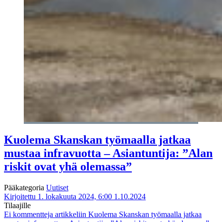
Kuolema Skanskan työmaalla jatkaa
mustaa infravuotta – Asiantuntija: ”Alan
riskit ovat yhä olemassa”
Pääkategoria
Uutiset
Kirjoitettu 1. lokakuuta 2024, 6:00
1.10.2024
Tilaajille
Ei kommentteja
artikkeliin Kuolema Skanskan työmaalla jatkaa