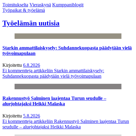
Toimitukselta
Vieraskynä
Kumppaniblogit
Työpaikat & työelämä
Työelämän uutisia
Starkin ammattilaiskysely: Suhdannekuopasta päädytään vielä
työvoimapulaan
Kirjoitettu
6.8.2026
Ei kommentteja
artikkeliin Starkin ammattilaiskysely:
Suhdannekuopasta päädytään vielä työvoimapulaan
Rakennustyö Salminen laajentaa Turun seudulle –
aluejohtajaksi Heikki Malaska
Kirjoitettu
5.8.2026
Ei kommentteja
artikkeliin Rakennustyö Salminen laajentaa Turun
seudulle – aluejohtajaksi Heikki Malaska