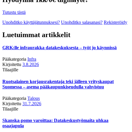
Tutustu tästä
Unohditko käyttäjätunnuksesi?
Unohditko salasanasi?
Rekisteröidy
Luetuimmat artikkelit
GRK:lle infraurakka datakeskuksesta – työt jo käynnissä
Pääkategoria
Infra
Kirjoitettu
3.8.2026
Tilaajille
Ruotsalainen korjausrakentaja teki jälleen yrityskaupat
Suomessa – asema pääkaupunkiseudulla vahvistuu
Pääkategoria
Talous
Kirjoitettu
31.7.2026
Tilaajille
Skanska-pomo varoittaa: Datakeskustyömaita uhkaa
osaajapula