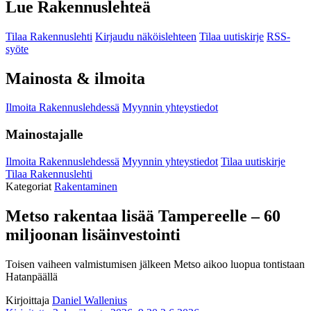
Lue Rakennuslehteä
Tilaa Rakennuslehti
Kirjaudu näköislehteen
Tilaa uutiskirje
RSS-
syöte
Mainosta & ilmoita
Ilmoita Rakennuslehdessä
Myynnin yhteystiedot
Mainostajalle
Ilmoita Rakennuslehdessä
Myynnin yhteystiedot
Tilaa uutiskirje
Tilaa Rakennuslehti
Kategoriat
Rakentaminen
Metso rakentaa lisää Tampereelle – 60
miljoonan lisäinvestointi
Toisen vaiheen valmistumisen jälkeen Metso aikoo luopua tontistaan
Hatanpäällä
Kirjoittaja
Daniel Wallenius