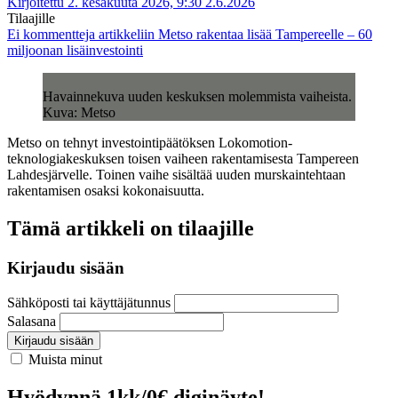
Kirjoitettu 2. kesäkuuta 2026, 9:30
2.6.2026
Tilaajille
Ei kommentteja
artikkeliin Metso rakentaa lisää Tampereelle – 60
miljoonan lisäinvestointi
Havainnekuva uuden keskuksen molemmista vaiheista.
Kuva: Metso
Metso on tehnyt investointipäätöksen Lokomotion-
teknologiakeskuksen toisen vaiheen rakentamisesta Tampereen
Lahdesjärvelle. Toinen vaihe sisältää uuden murskaintehtaan
rakentamisen osaksi kokonaisuutta.
Tämä artikkeli on tilaajille
Kirjaudu sisään
Sähköposti tai käyttäjätunnus
Salasana
Kirjaudu sisään
Muista minut
Hyödynnä 1kk/0€ diginäyte!