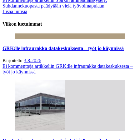
Ei kommentteja
artikkeliin Starkin ammattilaiskysely:
Suhdannekuopasta päädytään vielä työvoimapulaan
Lisää uutisia
Viikon luetuimmat
GRK:lle infraurakka datakeskuksesta – työt jo käynnissä
Kirjoitettu
3.8.2026
Ei kommentteja
artikkeliin GRK:lle infraurakka datakeskuksesta –
työt jo käynnissä