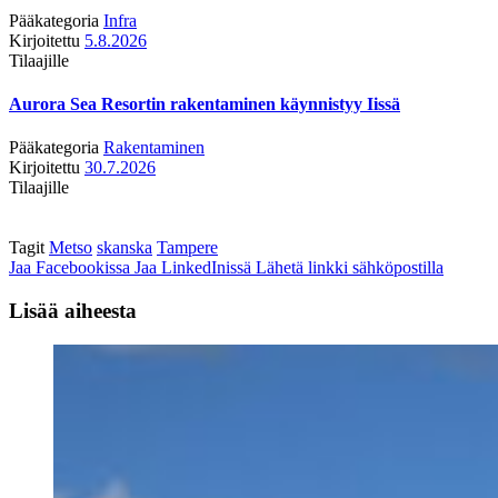
Pääkategoria
Infra
Kirjoitettu
5.8.2026
Tilaajille
Aurora Sea Resortin rakentaminen käynnistyy Iissä
Pääkategoria
Rakentaminen
Kirjoitettu
30.7.2026
Tilaajille
Tagit
Metso
skanska
Tampere
Jaa Facebookissa
Jaa LinkedInissä
Lähetä linkki sähköpostilla
Lisää aiheesta