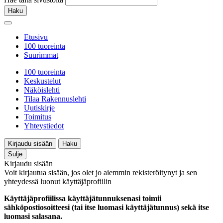
Haku
Etusivu
100 tuoreinta
Suurimmat
100 tuoreinta
Keskustelut
Näköislehti
Tilaa Rakennuslehti
Uutiskirje
Toimitus
Yhteystiedot
Kirjaudu sisään
Haku
Sulje
Kirjaudu sisään
Voit kirjautua sisään, jos olet jo aiemmin rekisteröitynyt ja sen
yhteydessä luonut käyttäjäprofiilin
Käyttäjäprofiilissa käyttäjätunnuksenasi toimii
sähköpostiosoitteesi (tai itse luomasi käyttäjätunnus) sekä itse
luomasi salasana.