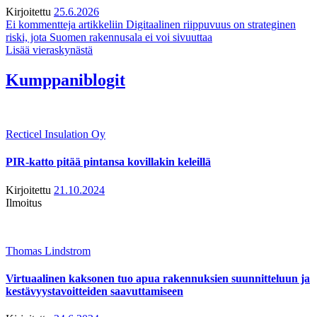
Kirjoitettu
25.6.2026
Ei kommentteja
artikkeliin Digitaalinen riippuvuus on strateginen
riski, jota Suomen rakennusala ei voi sivuuttaa
Lisää vieraskynästä
Kumppaniblogit
Recticel Insulation Oy
PIR-katto pitää pintansa kovillakin keleillä
Kirjoitettu
21.10.2024
Ilmoitus
Thomas Lindstrom
Virtuaalinen kaksonen tuo apua rakennuksien suunnitteluun ja
kestävyystavoitteiden saavuttamiseen