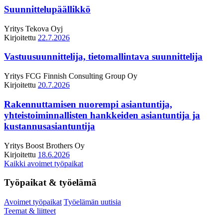
Suunnittelupäällikkö
Yritys
Tekova Oyj
Kirjoitettu
22.7.2026
Vastuusuunnittelija, tietomallintava suunnittelija
Yritys
FCG Finnish Consulting Group Oy
Kirjoitettu
20.7.2026
Rakennuttamisen nuorempi asiantuntija,
yhteistoiminnallisten hankkeiden asiantuntija ja
kustannusasiantuntija
Yritys
Boost Brothers Oy
Kirjoitettu
18.6.2026
Kaikki avoimet työpaikat
Työpaikat & työelämä
Avoimet työpaikat
Työelämän uutisia
Teemat & liitteet