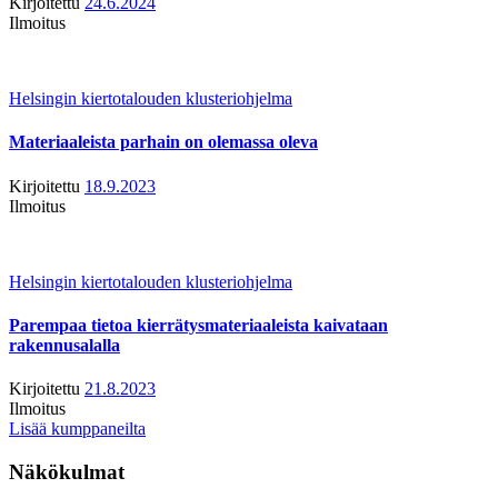
Kirjoitettu
24.6.2024
Ilmoitus
Helsingin kiertotalouden klusteriohjelma
Materiaaleista parhain on olemassa oleva
Kirjoitettu
18.9.2023
Ilmoitus
Helsingin kiertotalouden klusteriohjelma
Parempaa tietoa kierrätysmateriaaleista kaivataan
rakennusalalla
Kirjoitettu
21.8.2023
Ilmoitus
Lisää kumppaneilta
Näkökulmat