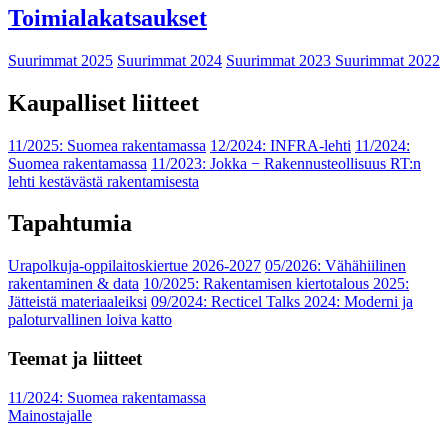
Toimialakatsaukset
Suurimmat 2025
Suurimmat 2024
Suurimmat 2023
Suurimmat 2022
Kaupalliset liitteet
11/2025: Suomea rakentamassa
12/2024: INFRA-lehti
11/2024:
Suomea rakentamassa
11/2023: Jokka − Rakennusteollisuus RT:n
lehti kestävästä rakentamisesta
Tapahtumia
Urapolkuja-oppilaitoskiertue 2026-2027
05/2026: Vähähiilinen
rakentaminen & data
10/2025: Rakentamisen kiertotalous 2025:
Jätteistä materiaaleiksi
09/2024: Recticel Talks 2024: Moderni ja
paloturvallinen loiva katto
Teemat ja liitteet
11/2024: Suomea rakentamassa
Mainostajalle