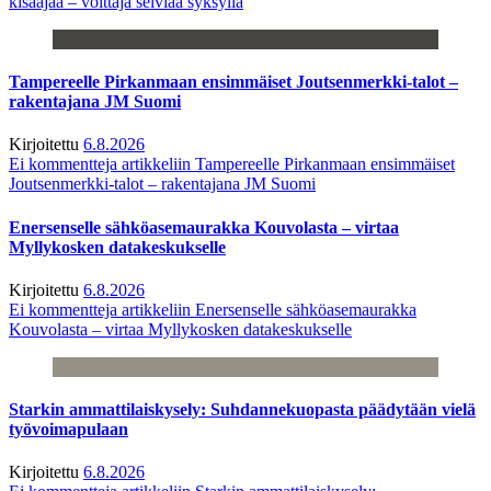
kisaajaa – voittaja selviää syksyllä
Tampereelle Pirkanmaan ensimmäiset Joutsenmerkki-talot –
rakentajana JM Suomi
Kirjoitettu
6.8.2026
Ei kommentteja
artikkeliin Tampereelle Pirkanmaan ensimmäiset
Joutsenmerkki-talot – rakentajana JM Suomi
Enersenselle sähköasemaurakka Kouvolasta – virtaa
Myllykosken datakeskukselle
Kirjoitettu
6.8.2026
Ei kommentteja
artikkeliin Enersenselle sähköasemaurakka
Kouvolasta – virtaa Myllykosken datakeskukselle
Starkin ammattilaiskysely: Suhdannekuopasta päädytään vielä
työvoimapulaan
Kirjoitettu
6.8.2026