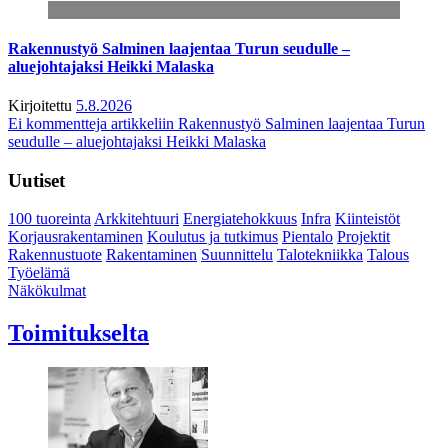
Rakennustyö Salminen laajentaa Turun seudulle –
aluejohtajaksi Heikki Malaska
Kirjoitettu
5.8.2026
Ei kommentteja
artikkeliin Rakennustyö Salminen laajentaa Turun
seudulle – aluejohtajaksi Heikki Malaska
Uutiset
100 tuoreinta
Arkkitehtuuri
Energiatehokkuus
Infra
Kiinteistöt
Korjausrakentaminen
Koulutus ja tutkimus
Pientalo
Projektit
Rakennustuote
Rakentaminen
Suunnittelu
Talotekniikka
Talous
Työelämä
Näkökulmat
Toimitukselta