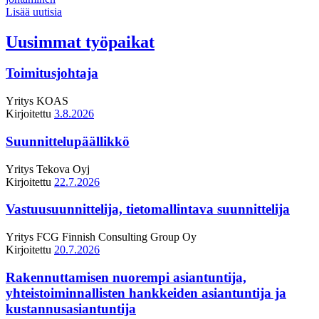
Lisää uutisia
Uusimmat työpaikat
Toimitusjohtaja
Yritys
KOAS
Kirjoitettu
3.8.2026
Suunnittelupäällikkö
Yritys
Tekova Oyj
Kirjoitettu
22.7.2026
Vastuusuunnittelija, tietomallintava suunnittelija
Yritys
FCG Finnish Consulting Group Oy
Kirjoitettu
20.7.2026
Rakennuttamisen nuorempi asiantuntija,
yhteistoiminnallisten hankkeiden asiantuntija ja
kustannusasiantuntija