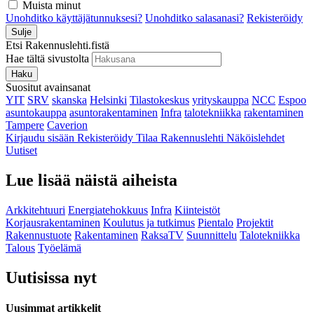
Muista minut
Unohditko käyttäjätunnuksesi?
Unohditko salasanasi?
Rekisteröidy
Sulje
Etsi Rakennuslehti.fistä
Hae tältä sivustolta
Haku
Suositut avainsanat
YIT
SRV
skanska
Helsinki
Tilastokeskus
yrityskauppa
NCC
Espoo
asuntokauppa
asuntorakentaminen
Infra
talotekniikka
rakentaminen
Tampere
Caverion
Kirjaudu sisään
Rekisteröidy
Tilaa Rakennuslehti
Näköislehdet
Uutiset
Lue lisää näistä aiheista
Arkkitehtuuri
Energiatehokkuus
Infra
Kiinteistöt
Korjausrakentaminen
Koulutus ja tutkimus
Pientalo
Projektit
Rakennustuote
Rakentaminen
RaksaTV
Suunnittelu
Talotekniikka
Talous
Työelämä
Uutisissa nyt
Uusimmat artikkelit