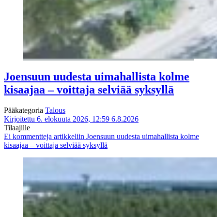
Joensuun uudesta uimahallista kolme
kisaajaa – voittaja selviää syksyllä
Pääkategoria
Talous
Kirjoitettu 6. elokuuta 2026, 12:59
6.8.2026
Tilaajille
Ei kommentteja
artikkeliin Joensuun uudesta uimahallista kolme
kisaajaa – voittaja selviää syksyllä