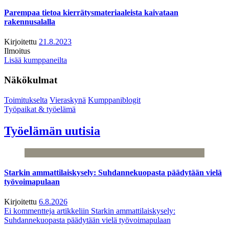
Parempaa tietoa kierrätysmateriaaleista kaivataan
rakennusalalla
Kirjoitettu
21.8.2023
Ilmoitus
Lisää kumppaneilta
Näkökulmat
Toimitukselta
Vieraskynä
Kumppaniblogit
Työpaikat & työelämä
Työelämän uutisia
Starkin ammattilaiskysely: Suhdannekuopasta päädytään vielä
työvoimapulaan
Kirjoitettu
6.8.2026
Ei kommentteja
artikkeliin Starkin ammattilaiskysely:
Suhdannekuopasta päädytään vielä työvoimapulaan