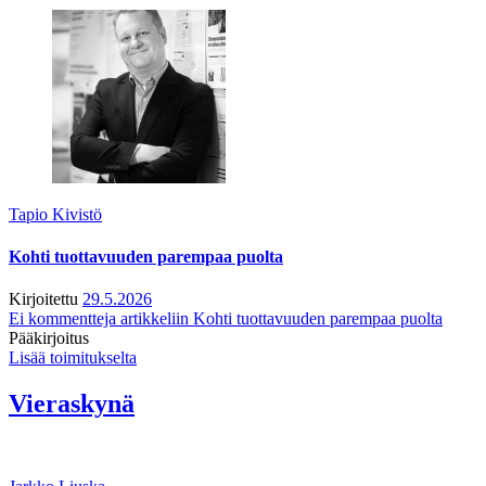
Tapio Kivistö
Kohti tuottavuuden parempaa puolta
Kirjoitettu
29.5.2026
Ei kommentteja
artikkeliin Kohti tuottavuuden parempaa puolta
Pääkirjoitus
Lisää toimitukselta
Vieraskynä