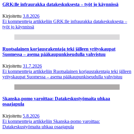
GRK:lle infraurakka datakeskuksesta – työt jo käynnissä
Kirjoitettu
3.8.2026
Ei kommentteja
artikkeliin GRK:lle infraurakka datakeskuksesta –
työt jo käynnissä
Ruotsalainen korjausrakentaja teki jälleen yrityskaupat
Suomessa – asema pääkaupunkiseudulla vahvistuu
Kirjoitettu
31.7.2026
Ei kommentteja
artikkeliin Ruotsalainen korjausrakentaja teki jälleen
yrityskaupat Suomessa – asema pääkaupunkiseudulla vahvistuu
Skanska-pomo varoittaa: Datakeskustyömaita uhkaa
osaajapula
Kirjoitettu
5.8.2026
Ei kommentteja
artikkeliin Skanska-pomo varoittaa:
Datakeskustyömaita uhkaa osaajapula