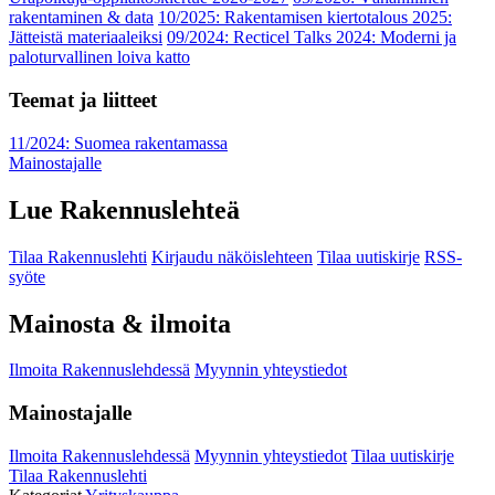
rakentaminen & data
10/2025: Rakentamisen kiertotalous 2025:
Jätteistä materiaaleiksi
09/2024: Recticel Talks 2024: Moderni ja
paloturvallinen loiva katto
Teemat ja liitteet
11/2024: Suomea rakentamassa
Mainostajalle
Lue Rakennuslehteä
Tilaa Rakennuslehti
Kirjaudu näköislehteen
Tilaa uutiskirje
RSS-
syöte
Mainosta & ilmoita
Ilmoita Rakennuslehdessä
Myynnin yhteystiedot
Mainostajalle
Ilmoita Rakennuslehdessä
Myynnin yhteystiedot
Tilaa uutiskirje
Tilaa Rakennuslehti