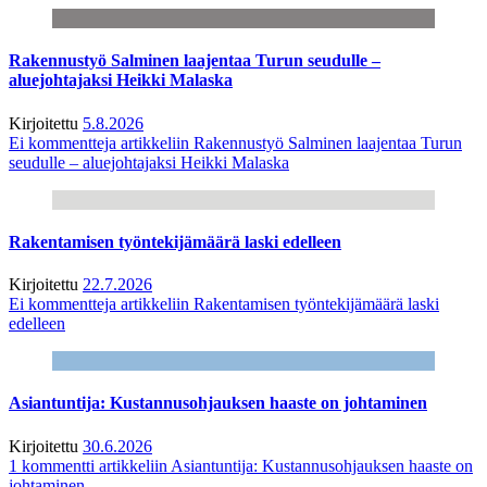
Rakennustyö Salminen laajentaa Turun seudulle –
aluejohtajaksi Heikki Malaska
Kirjoitettu
5.8.2026
Ei kommentteja
artikkeliin Rakennustyö Salminen laajentaa Turun
seudulle – aluejohtajaksi Heikki Malaska
Rakentamisen työntekijämäärä laski edelleen
Kirjoitettu
22.7.2026
Ei kommentteja
artikkeliin Rakentamisen työntekijämäärä laski
edelleen
Asiantuntija: Kustannusohjauksen haaste on johtaminen
Kirjoitettu
30.6.2026
1 kommentti
artikkeliin Asiantuntija: Kustannusohjauksen haaste on
johtaminen