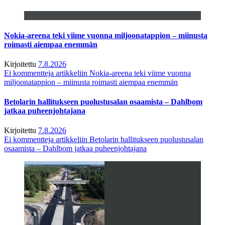
Nokia-areena teki viime vuonna miljoonatappion – miinusta
roimasti aiempaa enemmän
Kirjoitettu
7.8.2026
Ei kommentteja
artikkeliin Nokia-areena teki viime vuonna
miljoonatappion – miinusta roimasti aiempaa enemmän
Betolarin hallitukseen puolustusalan osaamista – Dahlbom
jatkaa puheenjohtajana
Kirjoitettu
7.8.2026
Ei kommentteja
artikkeliin Betolarin hallitukseen puolustusalan
osaamista – Dahlbom jatkaa puheenjohtajana