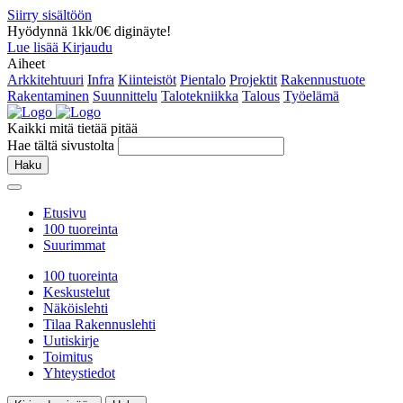
Siirry sisältöön
Hyödynnä 1kk/0€ diginäyte!
Lue lisää
Kirjaudu
Aiheet
Arkkitehtuuri
Infra
Kiinteistöt
Pientalo
Projektit
Rakennustuote
Rakentaminen
Suunnittelu
Talotekniikka
Talous
Työelämä
Kaikki mitä tietää pitää
Hae tältä sivustolta
Haku
Etusivu
100 tuoreinta
Suurimmat
100 tuoreinta
Keskustelut
Näköislehti
Tilaa Rakennuslehti
Uutiskirje
Toimitus
Yhteystiedot