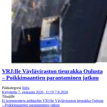
VRJ:lle Väyläviraston tieurakka Oulusta
– Poikkimaantien parantaminen jatkuu
Pääkategoria
Infra
Kirjoitettu 7. elokuuta 2026, 11:19
7.8.2026
Tilaajille
Ei kommentteja
artikkeliin VRJ:lle Väyläviraston tieurakka Oulusta
– Poikkimaantien parantaminen jatkuu