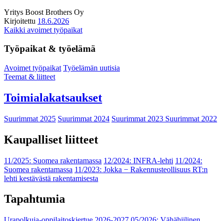
Yritys
Boost Brothers Oy
Kirjoitettu
18.6.2026
Kaikki avoimet työpaikat
Työpaikat & työelämä
Avoimet työpaikat
Työelämän uutisia
Teemat & liitteet
Toimialakatsaukset
Suurimmat 2025
Suurimmat 2024
Suurimmat 2023
Suurimmat 2022
Kaupalliset liitteet
11/2025: Suomea rakentamassa
12/2024: INFRA-lehti
11/2024:
Suomea rakentamassa
11/2023: Jokka − Rakennusteollisuus RT:n
lehti kestävästä rakentamisesta
Tapahtumia
Urapolkuja-oppilaitoskiertue 2026-2027
05/2026: Vähähiilinen