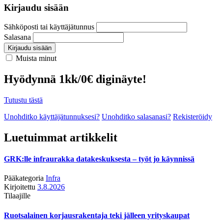
Kirjaudu sisään
Sähköposti tai käyttäjätunnus
Salasana
Kirjaudu sisään
Muista minut
Hyödynnä 1kk/0€ diginäyte!
Tutustu tästä
Unohditko käyttäjätunnuksesi?
Unohditko salasanasi?
Rekisteröidy
Luetuimmat artikkelit
GRK:lle infraurakka datakeskuksesta – työt jo käynnissä
Pääkategoria
Infra
Kirjoitettu
3.8.2026
Tilaajille
Ruotsalainen korjausrakentaja teki jälleen yrityskaupat