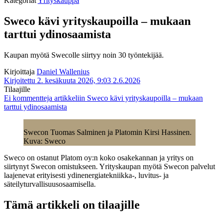
Kategoriat
Yrityskauppa
Sweco kävi yrityskaupoilla – mukaan
tarttui ydinosaamista
Kaupan myötä Swecolle siirtyy noin 30 työntekijää.
Kirjoittaja
Daniel Wallenius
Kirjoitettu 2. kesäkuuta 2026, 9:03
2.6.2026
Tilaajille
Ei kommentteja
artikkeliin Sweco kävi yrityskaupoilla – mukaan
tarttui ydinosaamista
Swecon Tuomas Salminen ja Platomin Kirsi Hassinen.
Kuva: Sweco
Sweco on ostanut Platom oy:n koko osakekannan ja yritys on
siirtynyt Swecon omistukseen. Yrityskaupan myötä Swecon palvelut
laajenevat erityisesti ydinenergiatekniikka-, luvitus- ja
säteilyturvallisuusosaamisella.
Tämä artikkeli on tilaajille