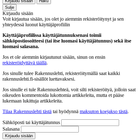
Kirjaudu sisään
Haku
Sulje
Kirjaudu sisään
Voit kirjautua sisään, jos olet jo aiemmin rekisteröitynyt ja sen
yhteydessä luonut käyttäjäprofiilin
Käyttäjäprofiilissa käyttäjätunnuksenasi toimii
sähköpostiosoitteesi (tai itse luomasi käyttäjätunnus) sekä itse
luomasi salasana.
Jos et ole aiemmin kirjautunut sisään, sinun on ensin
rekisteröidyttävä täällä
.
Jos sinulle tulee Rakennuslehti, rekisteröitymällä saat kaikki
rakennuslehti.fi-sisällöt luettavaksesi.
Jos sinulle ei tule Rakennuslehteä, voit silti rekisteröityä, jolloin saat
oikeuden kommentoida lukottomia artikkeleita, mutta et pääse
lukemaan lukittuja artikkeleita.
Tilaa Rakennuslehti tästä
tai hyödynnä
maksuton koejakso tästä
.
Sähköposti tai käyttäjätunnus
Salasana
Kirjaudu sisään