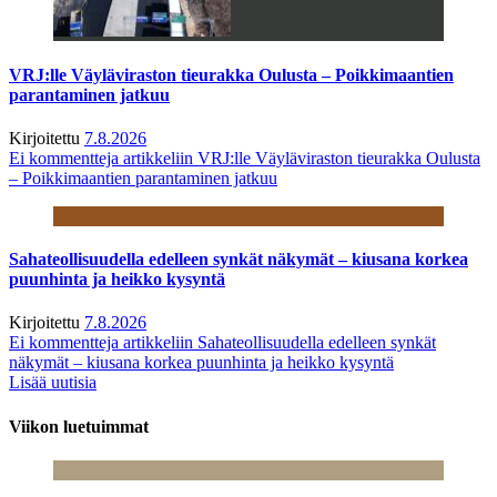
VRJ:lle Väyläviraston tieurakka Oulusta – Poikkimaantien
parantaminen jatkuu
Kirjoitettu
7.8.2026
Ei kommentteja
artikkeliin VRJ:lle Väyläviraston tieurakka Oulusta
– Poikkimaantien parantaminen jatkuu
Sahateollisuudella edelleen synkät näkymät – kiusana korkea
puunhinta ja heikko kysyntä
Kirjoitettu
7.8.2026
Ei kommentteja
artikkeliin Sahateollisuudella edelleen synkät
näkymät – kiusana korkea puunhinta ja heikko kysyntä
Lisää uutisia
Viikon luetuimmat