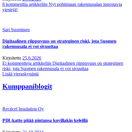
8 kommenttia
artikkeliin Nyt pohtimaan rakennusalan innostavia
viestejä!
Sari Suominen
Digitaalinen riippuvuus on strateginen riski, jota Suomen
rakennusala ei voi sivuuttaa
Kirjoitettu
25.6.2026
Ei kommentteja
artikkeliin Digitaalinen riippuvuus on strateginen
riski, jota Suomen rakennusala ei voi sivuuttaa
Lisää vieraskynästä
Kumppaniblogit
Recticel Insulation Oy
PIR-katto pitää pintansa kovillakin keleillä