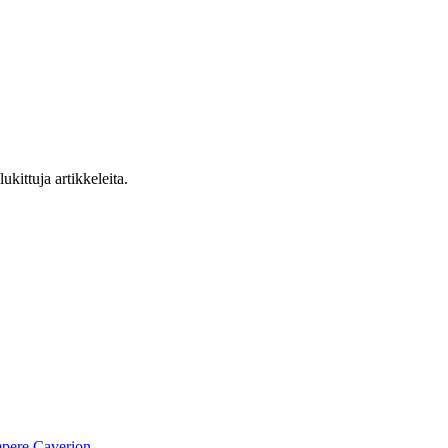
ukittuja artikkeleita.
pere
Caverion