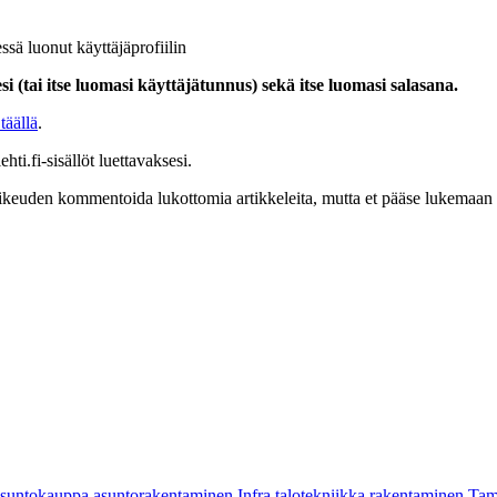
ssä luonut käyttäjäprofiilin
i (tai itse luomasi käyttäjätunnus) sekä itse luomasi salasana.
täällä
.
hti.fi-sisällöt luettavaksesi.
at oikeuden kommentoida lukottomia artikkeleita, mutta et pääse lukemaan l
asuntokauppa
asuntorakentaminen
Infra
talotekniikka
rakentaminen
Tam