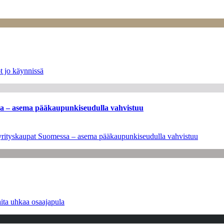
t jo käynnissä
ssa – asema pääkaupunkiseudulla vahvistuu
en yrityskaupat Suomessa – asema pääkaupunkiseudulla vahvistuu
ita uhkaa osaajapula