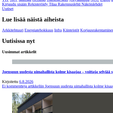
Kirjaudu sisään
Rekisteröidy
Tilaa Rakennuslehti
Näköislehdet
Uutiset
Lue lisää näistä aiheista
Arkkitehtuuri
Energiatehokkuus
Infra
Kiinteistöt
Korjausrakentamine
Uutisissa nyt
Uusimmat artikkelit
Joensuun uudesta uimahallista kolme kisaajaa – voittaja selviää s
Kirjoitettu
6.8.2026
Ei kommentteja
artikkeliin Joensuun uudesta uimahallista kolme kisaaj