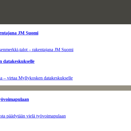
kentajana JM Suomi
senmerkki-talot – rakentajana JM Suomi
n datakeskukselle
a – virtaa Myllykosken datakeskukselle
työvoimapulaan
asta päädytään vielä työvoimapulaan