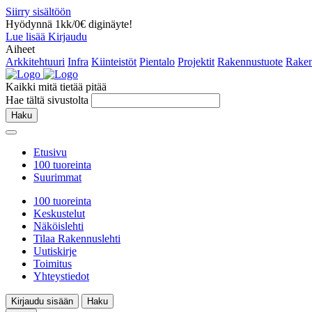
Siirry sisältöön
Hyödynnä 1kk/0€ diginäyte!
Lue lisää
Kirjaudu
Aiheet
Arkkitehtuuri
Infra
Kiinteistöt
Pientalo
Projektit
Rakennustuote
Raken
Kaikki mitä tietää pitää
Hae tältä sivustolta
Haku
Etusivu
100 tuoreinta
Suurimmat
100 tuoreinta
Keskustelut
Näköislehti
Tilaa Rakennuslehti
Uutiskirje
Toimitus
Yhteystiedot
Kirjaudu sisään
Haku