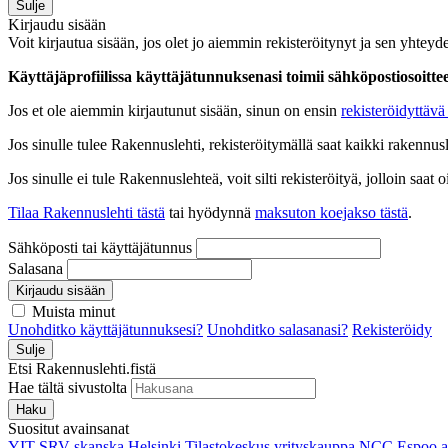
Sulje
Kirjaudu sisään
Voit kirjautua sisään, jos olet jo aiemmin rekisteröitynyt ja sen yhteyde
Käyttäjäprofiilissa käyttäjätunnuksenasi toimii sähköpostiosoittees
Jos et ole aiemmin kirjautunut sisään, sinun on ensin
rekisteröidyttävä 
Jos sinulle tulee Rakennuslehti, rekisteröitymällä saat kaikki rakennusle
Jos sinulle ei tule Rakennuslehteä, voit silti rekisteröityä, jolloin sa
Tilaa Rakennuslehti tästä
tai hyödynnä
maksuton koejakso tästä
.
Sähköposti tai käyttäjätunnus
Salasana
Kirjaudu sisään
Muista minut
Unohditko käyttäjätunnuksesi?
Unohditko salasanasi?
Rekisteröidy
Sulje
Etsi Rakennuslehti.fistä
Hae tältä sivustolta
Haku
Suositut avainsanat
YIT
SRV
skanska
Helsinki
Tilastokeskus
yrityskauppa
NCC
Espoo