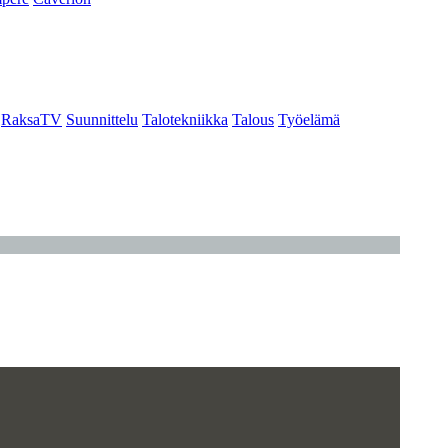
RaksaTV
Suunnittelu
Talotekniikka
Talous
Työelämä