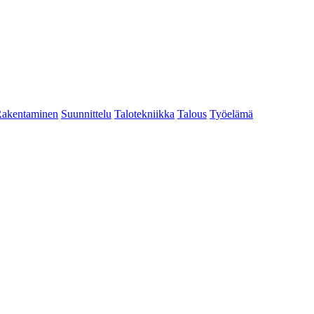
akentaminen
Suunnittelu
Talotekniikka
Talous
Työelämä