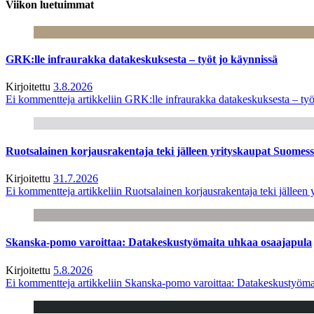
Viikon luetuimmat
GRK:lle infraurakka datakeskuksesta – työt jo käynnissä
Kirjoitettu
3.8.2026
Ei kommentteja
artikkeliin GRK:lle infraurakka datakeskuksesta – työ
Ruotsalainen korjausrakentaja teki jälleen yrityskaupat Suome
Kirjoitettu
31.7.2026
Ei kommentteja
artikkeliin Ruotsalainen korjausrakentaja teki jälle
Skanska-pomo varoittaa: Datakeskustyömaita uhkaa osaajapula
Kirjoitettu
5.8.2026
Ei kommentteja
artikkeliin Skanska-pomo varoittaa: Datakeskustyöma