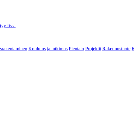
tyy Iissä
srakentaminen
Koulutus ja tutkimus
Pientalo
Projektit
Rakennustuote
R