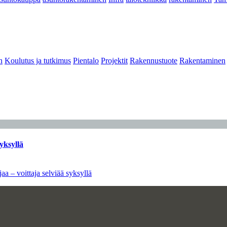
n
Koulutus ja tutkimus
Pientalo
Projektit
Rakennustuote
Rakentaminen
yksyllä
aa – voittaja selviää syksyllä