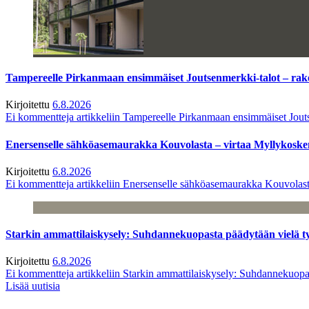
Tampereelle Pirkanmaan ensimmäiset Joutsenmerkki-talot – ra
Kirjoitettu
6.8.2026
Ei kommentteja
artikkeliin Tampereelle Pirkanmaan ensimmäiset Jout
Enersenselle sähköasemaurakka Kouvolasta – virtaa Myllykoske
Kirjoitettu
6.8.2026
Ei kommentteja
artikkeliin Enersenselle sähköasemaurakka Kouvolast
Starkin ammattilaiskysely: Suhdannekuopasta päädytään vielä 
Kirjoitettu
6.8.2026
Ei kommentteja
artikkeliin Starkin ammattilaiskysely: Suhdannekuop
Lisää uutisia