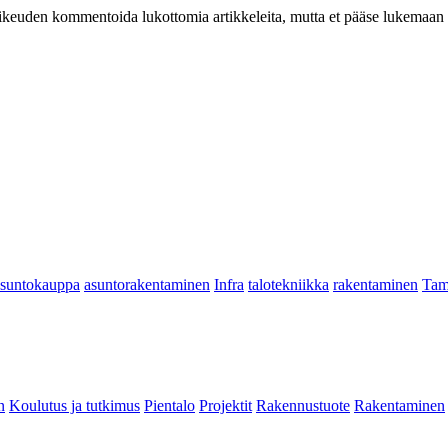
at oikeuden kommentoida lukottomia artikkeleita, mutta et pääse lukemaan l
asuntokauppa
asuntorakentaminen
Infra
talotekniikka
rakentaminen
Tam
n
Koulutus ja tutkimus
Pientalo
Projektit
Rakennustuote
Rakentaminen