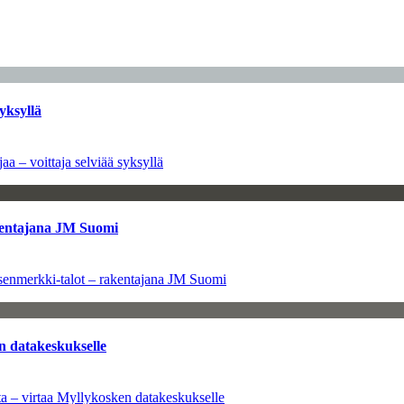
yksyllä
aa – voittaja selviää syksyllä
kentajana JM Suomi
senmerkki-talot – rakentajana JM Suomi
n datakeskukselle
a – virtaa Myllykosken datakeskukselle