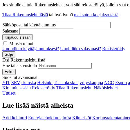
Jos sinulle ei tule Rakennuslehteä, voit silti rekisteröityä, jolloin sa
Tilaa Rakennuslehti tästä
tai hyödynnä
maksuton koejakso tästä
.
Sähköposti tai käyttäjätunnus
Salasana
Kirjaudu sisään
Muista minut
Unohditko käyttäjätunnuksesi?
Unohditko salasanasi?
Rekisteröidy
Sulje
Etsi Rakennuslehti.fistä
Hae tältä sivustolta
Haku
Suositut avainsanat
YIT
SRV
skanska
Helsinki
Tilastokeskus
yrityskauppa
NCC
Espoo
Kirjaudu sisään
Rekisteröidy
Tilaa Rakennuslehti
Näköislehdet
Uutiset
Lue lisää näistä aiheista
Arkkitehtuuri
Energiatehokkuus
Infra
Kiinteistöt
Korjausrakentamine
Uutisissa nyt