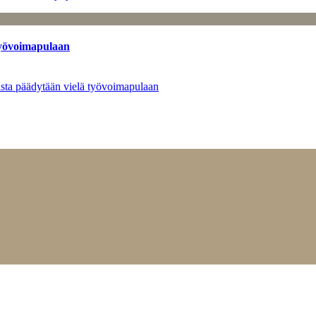
työvoimapulaan
asta päädytään vielä työvoimapulaan