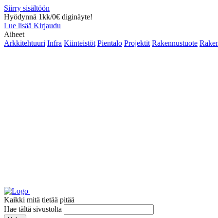
Siirry sisältöön
Hyödynnä 1kk/0€ diginäyte!
Lue lisää
Kirjaudu
Aiheet
Arkkitehtuuri
Infra
Kiinteistöt
Pientalo
Projektit
Rakennustuote
Raken
Kaikki mitä tietää pitää
Hae tältä sivustolta