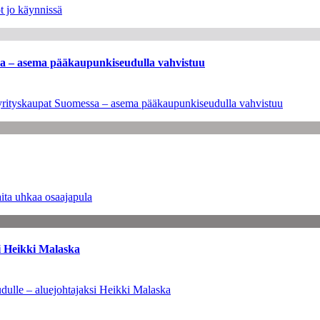
t jo käynnissä
ssa – asema pääkaupunkiseudulla vahvistuu
en yrityskaupat Suomessa – asema pääkaupunkiseudulla vahvistuu
ita uhkaa osaajapula
i Heikki Malaska
dulle – aluejohtajaksi Heikki Malaska