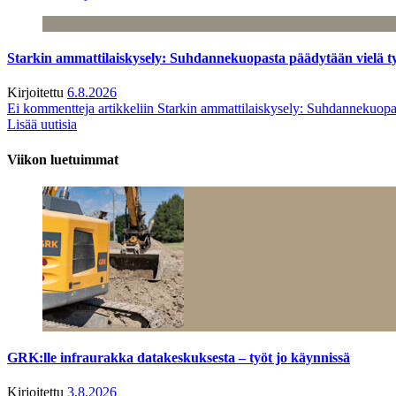
Starkin ammattilaiskysely: Suhdannekuopasta päädytään vielä 
Kirjoitettu
6.8.2026
Ei kommentteja
artikkeliin Starkin ammattilaiskysely: Suhdannekuop
Lisää uutisia
Viikon luetuimmat
GRK:lle infraurakka datakeskuksesta – työt jo käynnissä
Kirjoitettu
3.8.2026