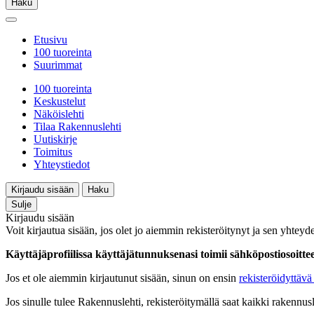
Haku
Etusivu
100 tuoreinta
Suurimmat
100 tuoreinta
Keskustelut
Näköislehti
Tilaa Rakennuslehti
Uutiskirje
Toimitus
Yhteystiedot
Kirjaudu sisään
Haku
Sulje
Kirjaudu sisään
Voit kirjautua sisään, jos olet jo aiemmin rekisteröitynyt ja sen yhteyde
Käyttäjäprofiilissa käyttäjätunnuksenasi toimii sähköpostiosoittees
Jos et ole aiemmin kirjautunut sisään, sinun on ensin
rekisteröidyttävä 
Jos sinulle tulee Rakennuslehti, rekisteröitymällä saat kaikki rakennusle