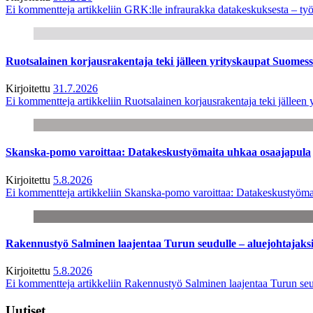
Ei kommentteja
artikkeliin GRK:lle infraurakka datakeskuksesta – työ
Ruotsalainen korjausrakentaja teki jälleen yrityskaupat Suome
Kirjoitettu
31.7.2026
Ei kommentteja
artikkeliin Ruotsalainen korjausrakentaja teki jälle
Skanska-pomo varoittaa: Datakeskustyömaita uhkaa osaajapula
Kirjoitettu
5.8.2026
Ei kommentteja
artikkeliin Skanska-pomo varoittaa: Datakeskustyöma
Rakennustyö Salminen laajentaa Turun seudulle – aluejohtajaks
Kirjoitettu
5.8.2026
Ei kommentteja
artikkeliin Rakennustyö Salminen laajentaa Turun seu
Uutiset