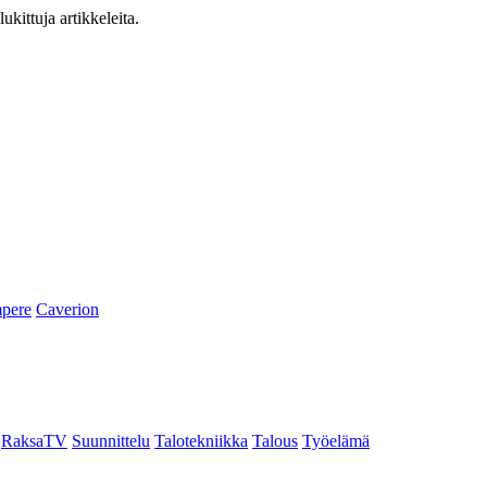
ukittuja artikkeleita.
pere
Caverion
RaksaTV
Suunnittelu
Talotekniikka
Talous
Työelämä