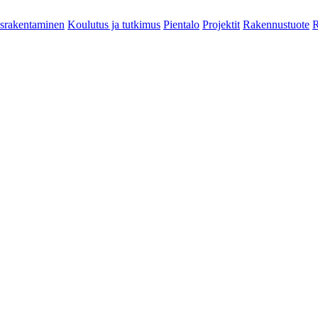
srakentaminen
Koulutus ja tutkimus
Pientalo
Projektit
Rakennustuote
R