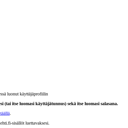
ssä luonut käyttäjäprofiilin
i (tai itse luomasi käyttäjätunnus) sekä itse luomasi salasana.
täällä
.
hti.fi-sisällöt luettavaksesi.