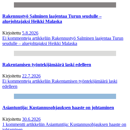
Rakennustyö Salminen laajentaa Turun seudulle –
aluejohtajaksi Heikki Malaska
Kirjoitettu
5.8.2026
Ei kommentteja
artikkeliin Rakennustyö Salminen laajentaa Turun
seudulle – aluejohtajaksi Heikki Malaska
Rakentamisen työntekijämäärä laski edelleen
Kirjoitettu
22.7.2026
Ei kommentteja
artikkeliin Rakentamisen työntekijämäärä laski
edelleen
Asiantuntija: Kustannusohjauksen haaste on johtaminen
Kirjoitettu
30.6.2026
1 kommentti
artikkeliin Asiantuntija: Kustannusohjauksen haaste on
johtaminen