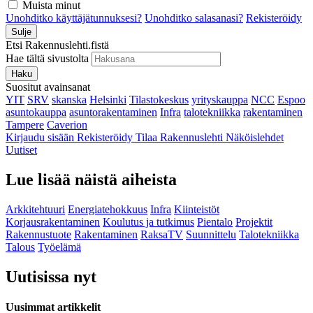
Muista minut
Unohditko käyttäjätunnuksesi?
Unohditko salasanasi?
Rekisteröidy
Sulje
Etsi Rakennuslehti.fistä
Hae tältä sivustolta
Haku
Suositut avainsanat
YIT
SRV
skanska
Helsinki
Tilastokeskus
yrityskauppa
NCC
Espoo
asuntokauppa
asuntorakentaminen
Infra
talotekniikka
rakentaminen
Tampere
Caverion
Kirjaudu sisään
Rekisteröidy
Tilaa Rakennuslehti
Näköislehdet
Uutiset
Lue lisää näistä aiheista
Arkkitehtuuri
Energiatehokkuus
Infra
Kiinteistöt
Korjausrakentaminen
Koulutus ja tutkimus
Pientalo
Projektit
Rakennustuote
Rakentaminen
RaksaTV
Suunnittelu
Talotekniikka
Talous
Työelämä
Uutisissa nyt
Uusimmat artikkelit