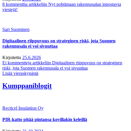
8 kommenttia
artikkeliin Nyt pohtimaan rakennusalan innostavia
viestejä!
Sari Suominen
Digitaalinen riippuvuus on strateginen riski, jota Suomen
rakennusala ei voi sivuuttaa
Kirjoitettu
25.6.2026
Ei kommentteja
artikkeliin Digitaalinen riippuvuus on strateginen
riski, jota Suomen rakennusala ei voi sivuuttaa
Lisää vieraskynästä
Kumppaniblogit
Recticel Insulation Oy
PIR-katto pitää pintansa kovillakin keleillä