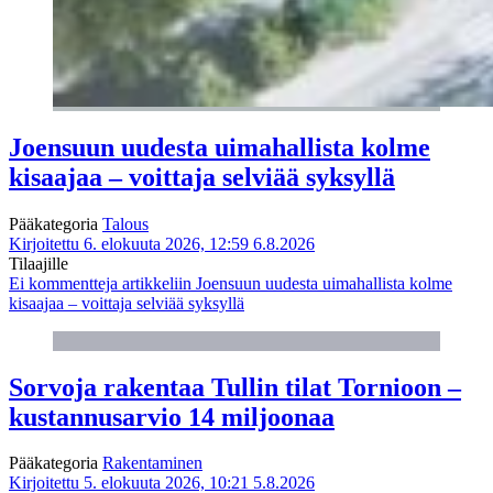
Joensuun uudesta uimahallista kolme
kisaajaa – voittaja selviää syksyllä
Pääkategoria
Talous
Kirjoitettu 6. elokuuta 2026, 12:59
6.8.2026
Tilaajille
Ei kommentteja
artikkeliin Joensuun uudesta uimahallista kolme
kisaajaa – voittaja selviää syksyllä
Sorvoja rakentaa Tullin tilat Tornioon –
kustannusarvio 14 miljoonaa
Pääkategoria
Rakentaminen
Kirjoitettu 5. elokuuta 2026, 10:21
5.8.2026