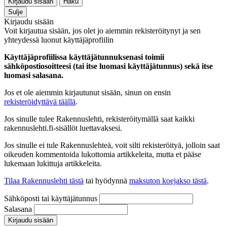
Kirjaudu sisään
Haku
Sulje
Kirjaudu sisään
Voit kirjautua sisään, jos olet jo aiemmin rekisteröitynyt ja sen
yhteydessä luonut käyttäjäprofiilin
Käyttäjäprofiilissa käyttäjätunnuksenasi toimii
sähköpostiosoitteesi (tai itse luomasi käyttäjätunnus) sekä itse
luomasi salasana.
Jos et ole aiemmin kirjautunut sisään, sinun on ensin
rekisteröidyttävä täällä
.
Jos sinulle tulee Rakennuslehti, rekisteröitymällä saat kaikki
rakennuslehti.fi-sisällöt luettavaksesi.
Jos sinulle ei tule Rakennuslehteä, voit silti rekisteröityä, jolloin saat
oikeuden kommentoida lukottomia artikkeleita, mutta et pääse
lukemaan lukittuja artikkeleita.
Tilaa Rakennuslehti tästä
tai hyödynnä
maksuton koejakso tästä
.
Sähköposti tai käyttäjätunnus
Salasana
Kirjaudu sisään