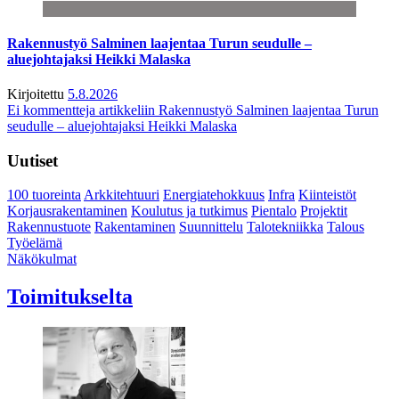
Rakennustyö Salminen laajentaa Turun seudulle –
aluejohtajaksi Heikki Malaska
Kirjoitettu
5.8.2026
Ei kommentteja
artikkeliin Rakennustyö Salminen laajentaa Turun
seudulle – aluejohtajaksi Heikki Malaska
Uutiset
100 tuoreinta
Arkkitehtuuri
Energiatehokkuus
Infra
Kiinteistöt
Korjausrakentaminen
Koulutus ja tutkimus
Pientalo
Projektit
Rakennustuote
Rakentaminen
Suunnittelu
Talotekniikka
Talous
Työelämä
Näkökulmat
Toimitukselta