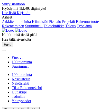
Siirry sisältöön
Hyödynnä 1kk/0€ diginäyte!
Lue lisää
Kirjaudu
Aiheet
Arkkitehtuuri
Infra
Kiinteistöt
Pientalo
Projektit
Rakennustuote
Rakentaminen
Suunnittelu
Talotekniikka
Talous
Työelämä
Kaikki mitä tietää pitää
Hae tältä sivustolta
Haku
Etusivu
100 tuoreinta
Suurimmat
100 tuoreinta
Keskustelut
Näköislehti
Tilaa Rakennuslehti
Uutiskirje
Toimitus
Yhteystiedot