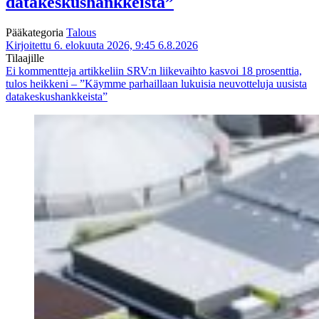
datakeskushankkeista”
Pääkategoria
Talous
Kirjoitettu 6. elokuuta 2026, 9:45
6.8.2026
Tilaajille
Ei kommentteja
artikkeliin SRV:n liikevaihto kasvoi 18 prosenttia,
tulos heikkeni – ”Käymme parhaillaan lukuisia neuvotteluja uusista
datakeskushankkeista”