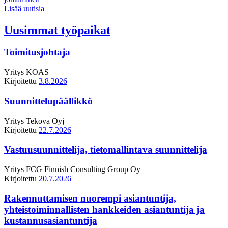
Lisää uutisia
Uusimmat työpaikat
Toimitusjohtaja
Yritys
KOAS
Kirjoitettu
3.8.2026
Suunnittelupäällikkö
Yritys
Tekova Oyj
Kirjoitettu
22.7.2026
Vastuusuunnittelija, tietomallintava suunnittelija
Yritys
FCG Finnish Consulting Group Oy
Kirjoitettu
20.7.2026
Rakennuttamisen nuorempi asiantuntija,
yhteistoiminnallisten hankkeiden asiantuntija ja
kustannusasiantuntija