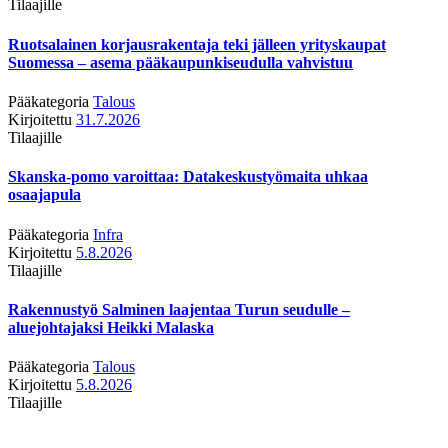
Tilaajille
Ruotsalainen korjausrakentaja teki jälleen yrityskaupat
Suomessa – asema pääkaupunkiseudulla vahvistuu
Pääkategoria
Talous
Kirjoitettu
31.7.2026
Tilaajille
Skanska-pomo varoittaa: Datakeskustyömaita uhkaa
osaajapula
Pääkategoria
Infra
Kirjoitettu
5.8.2026
Tilaajille
Rakennustyö Salminen laajentaa Turun seudulle –
aluejohtajaksi Heikki Malaska
Pääkategoria
Talous
Kirjoitettu
5.8.2026
Tilaajille