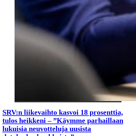
SRV:n liikevaihto kasvoi 18 prosenttia,
tulos heikkeni – ”Käymme parhaillaan
lukuisia neuvotteluja uusista