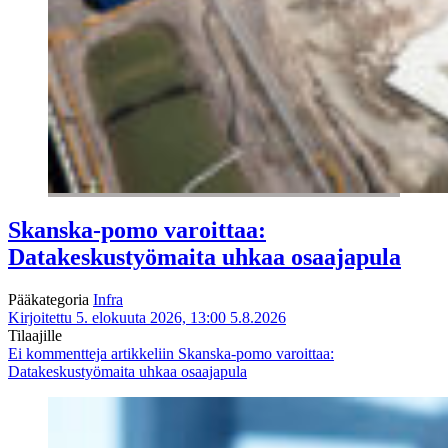
Skanska-pomo varoittaa:
Datakeskustyömaita uhkaa osaajapula
Pääkategoria
Infra
Kirjoitettu 5. elokuuta 2026, 13:00
5.8.2026
Tilaajille
Ei kommentteja
artikkeliin Skanska-pomo varoittaa:
Datakeskustyömaita uhkaa osaajapula