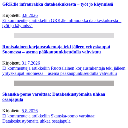
GRK:lle infraurakka datakeskuksesta – työt jo käynnissä
Kirjoitettu
3.8.2026
Ei kommentteja
artikkeliin GRK:lle infraurakka datakeskuksesta –
työt jo käynnissä
Ruotsalainen korjausrakentaja teki jälleen yrityskaupat
Suomessa – asema pääkaupunkiseudulla vahvistuu
Kirjoitettu
31.7.2026
Ei kommentteja
artikkeliin Ruotsalainen korjausrakentaja teki jälleen
yrityskaupat Suomessa – asema pääkaupunkiseudulla vahvistuu
Skanska-pomo varoittaa: Datakeskustyömaita uhkaa
osaajapula
Kirjoitettu
5.8.2026
Ei kommentteja
artikkeliin Skanska-pomo varoittaa:
Datakeskustyömaita uhkaa osaajapula