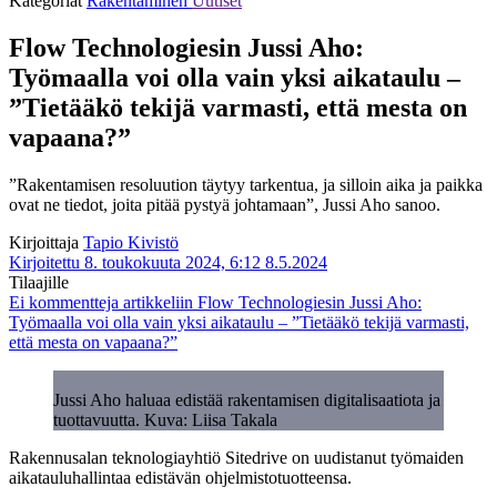
Kategoriat
Rakentaminen
Uutiset
Flow Technologiesin Jussi Aho:
Työmaalla voi olla vain yksi aikataulu –
”Tietääkö tekijä varmasti, että mesta on
vapaana?”
”Rakentamisen resoluution täytyy tarkentua, ja silloin aika ja paikka
ovat ne tiedot, joita pitää pystyä johtamaan”, Jussi Aho sanoo.
Kirjoittaja
Tapio Kivistö
Kirjoitettu 8. toukokuuta 2024, 6:12
8.5.2024
Tilaajille
Ei kommentteja
artikkeliin Flow Technologiesin Jussi Aho:
Työmaalla voi olla vain yksi aikataulu – ”Tietääkö tekijä varmasti,
että mesta on vapaana?”
Jussi Aho haluaa edistää rakentamisen digitalisaatiota ja
tuottavuutta. Kuva: Liisa Takala
Rakennusalan teknologiayhtiö Sitedrive on uudistanut työmaiden
aikatauluhallintaa edistävän ohjelmistotuotteensa.