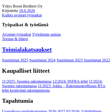
Yritys
Boost Brothers Oy
Kirjoitettu
18.6.2026
Kaikki avoimet työpaikat
Työpaikat & työelämä
Avoimet työpaikat
Työelämän uutisia
Teemat & liitteet
Toimialakatsaukset
Suurimmat 2025
Suurimmat 2024
Suurimmat 2023
Suurimmat 2022
Kaupalliset liitteet
11/2025: Suomea rakentamassa
12/2024: INFRA-lehti
11/2024:
Suomea rakentamassa
11/2023: Jokka − Rakennusteollisuus RT:n
lehti kestävästä rakentamisesta
Tapahtumia
Urapolkuja-oppilaitoskiertue 2026-2027
05/2026: Vähähiilinen