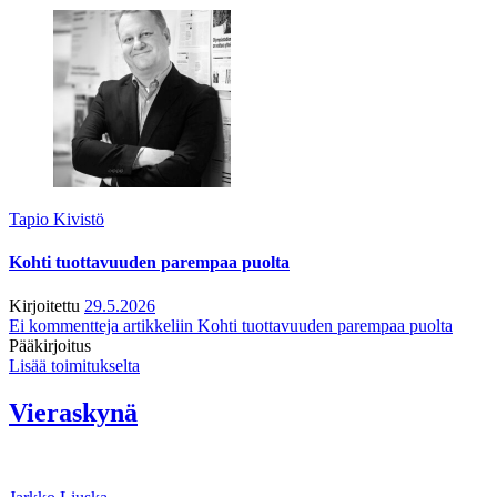
Tapio Kivistö
Kohti tuottavuuden parempaa puolta
Kirjoitettu
29.5.2026
Ei kommentteja
artikkeliin Kohti tuottavuuden parempaa puolta
Pääkirjoitus
Lisää toimitukselta
Vieraskynä