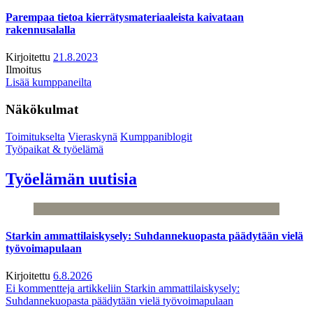
Parempaa tietoa kierrätysmateriaaleista kaivataan
rakennusalalla
Kirjoitettu
21.8.2023
Ilmoitus
Lisää kumppaneilta
Näkökulmat
Toimitukselta
Vieraskynä
Kumppaniblogit
Työpaikat & työelämä
Työelämän uutisia
Starkin ammattilaiskysely: Suhdannekuopasta päädytään vielä
työvoimapulaan
Kirjoitettu
6.8.2026
Ei kommentteja
artikkeliin Starkin ammattilaiskysely:
Suhdannekuopasta päädytään vielä työvoimapulaan