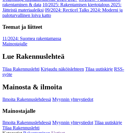
rakentaminen & data
10/2025: Rakentamisen kiertotalous 2025:
Jätteistä materiaaleiksi
09/2024: Recticel Talks 2024: Moderni ja
paloturvallinen loiva katto
Teemat ja liitteet
11/2024: Suomea rakentamassa
Mainostajalle
Lue Rakennuslehteä
Tilaa Rakennuslehti
Kirjaudu näköislehteen
Tilaa uutiskirje
RSS-
syöte
Mainosta & ilmoita
Ilmoita Rakennuslehdessä
Myynnin yhteystiedot
Mainostajalle
Ilmoita Rakennuslehdessä
Myynnin yhteystiedot
Tilaa uutiskirje
Tilaa Rakennuslehti