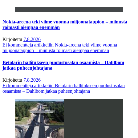
Nokia-areena teki viime vuonna miljoonatappion – miinusta
roimasti aiempaa enemmän
Kirjoitettu
7.8.2026
Ei kommentteja
artikkeliin Nokia-areena teki viime vuonna
miljoonatappion – miinusta roimasti aiempaa enemmän
Betolarin hallitukseen puolustusalan osaamista – Dahlbom
jatkaa puheenjohtajana
Kirjoitettu
7.8.2026
Ei kommentteja
artikkeliin Betolarin hallitukseen puolustusalan
osaamista – Dahlbom jatkaa puheenjohtajana