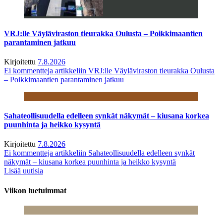
VRJ:lle Väyläviraston tieurakka Oulusta – Poikkimaantien
parantaminen jatkuu
Kirjoitettu
7.8.2026
Ei kommentteja
artikkeliin VRJ:lle Väyläviraston tieurakka Oulusta
– Poikkimaantien parantaminen jatkuu
Sahateollisuudella edelleen synkät näkymät – kiusana korkea
puunhinta ja heikko kysyntä
Kirjoitettu
7.8.2026
Ei kommentteja
artikkeliin Sahateollisuudella edelleen synkät
näkymät – kiusana korkea puunhinta ja heikko kysyntä
Lisää uutisia
Viikon luetuimmat