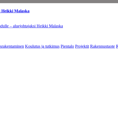
i Heikki Malaska
dulle – aluejohtajaksi Heikki Malaska
srakentaminen
Koulutus ja tutkimus
Pientalo
Projektit
Rakennustuote
R