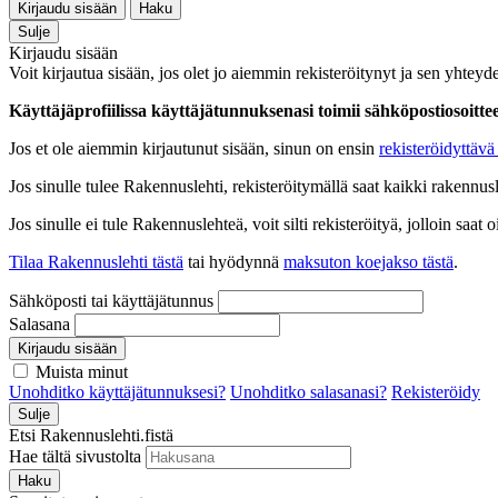
Kirjaudu sisään
Haku
Sulje
Kirjaudu sisään
Voit kirjautua sisään, jos olet jo aiemmin rekisteröitynyt ja sen yhteyde
Käyttäjäprofiilissa käyttäjätunnuksenasi toimii sähköpostiosoittees
Jos et ole aiemmin kirjautunut sisään, sinun on ensin
rekisteröidyttävä 
Jos sinulle tulee Rakennuslehti, rekisteröitymällä saat kaikki rakennusle
Jos sinulle ei tule Rakennuslehteä, voit silti rekisteröityä, jolloin sa
Tilaa Rakennuslehti tästä
tai hyödynnä
maksuton koejakso tästä
.
Sähköposti tai käyttäjätunnus
Salasana
Kirjaudu sisään
Muista minut
Unohditko käyttäjätunnuksesi?
Unohditko salasanasi?
Rekisteröidy
Sulje
Etsi Rakennuslehti.fistä
Hae tältä sivustolta
Haku