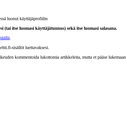
ssä luonut käyttäjäprofiilin
i (tai itse luomasi käyttäjätunnus) sekä itse luomasi salasana.
täällä
.
hti.fi-sisällöt luettavaksesi.
at oikeuden kommentoida lukottomia artikkeleita, mutta et pääse lukemaan l