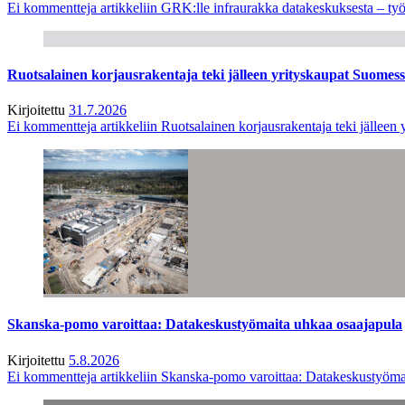
Ei kommentteja
artikkeliin GRK:lle infraurakka datakeskuksesta – työ
Ruotsalainen korjausrakentaja teki jälleen yrityskaupat Suome
Kirjoitettu
31.7.2026
Ei kommentteja
artikkeliin Ruotsalainen korjausrakentaja teki jälle
Skanska-pomo varoittaa: Datakeskustyömaita uhkaa osaajapula
Kirjoitettu
5.8.2026
Ei kommentteja
artikkeliin Skanska-pomo varoittaa: Datakeskustyöma