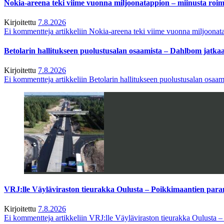
Nokia-areena teki viime vuonna miljoonatappion – miinusta ro
Kirjoitettu
7.8.2026
Ei kommentteja
artikkeliin Nokia-areena teki viime vuonna miljoona
Betolarin hallitukseen puolustusalan osaamista – Dahlbom jatk
Kirjoitettu
7.8.2026
Ei kommentteja
artikkeliin Betolarin hallitukseen puolustusalan osa
VRJ:lle Väyläviraston tieurakka Oulusta – Poikkimaantien par
Kirjoitettu
7.8.2026
Ei kommentteja
artikkeliin VRJ:lle Väyläviraston tieurakka Oulusta 