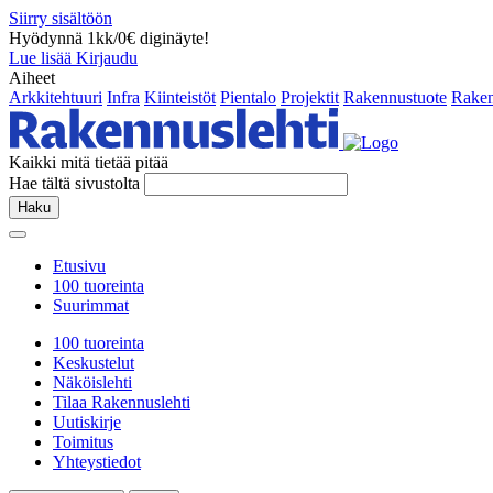
Siirry sisältöön
Hyödynnä 1kk/0€ diginäyte!
Lue lisää
Kirjaudu
Aiheet
Arkkitehtuuri
Infra
Kiinteistöt
Pientalo
Projektit
Rakennustuote
Raken
Kaikki mitä tietää pitää
Hae tältä sivustolta
Haku
Etusivu
100 tuoreinta
Suurimmat
100 tuoreinta
Keskustelut
Näköislehti
Tilaa Rakennuslehti
Uutiskirje
Toimitus
Yhteystiedot