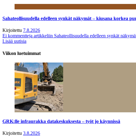
Sahateollisuudella edelleen synkät näkymät – kiusana korkea pu
Kirjoitettu
7.8.2026
Ei kommentteja
artikkeliin Sahateollisuudella edelleen synkät näkym
Lisää uutisia
Viikon luetuimmat
GRK:lle infraurakka datakeskuksesta – työt jo käynnissä
Kirjoitettu
3.8.2026