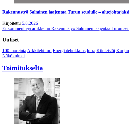
Rakennustyö Salminen laajentaa Turun seudulle – aluejohtajaks
Kirjoitettu
5.8.2026
Ei kommentteja
artikkeliin Rakennustyö Salminen laajentaa Turun seu
Uutiset
100 tuoreinta
Arkkitehtuuri
Energiatehokkuus
Infra
Kiinteistöt
Korjau
Näkökulmat
Toimitukselta