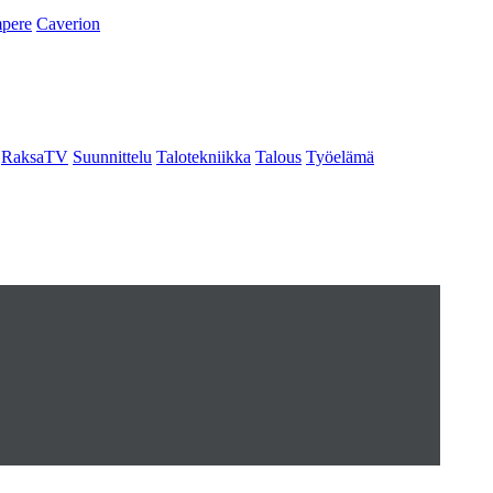
pere
Caverion
RaksaTV
Suunnittelu
Talotekniikka
Talous
Työelämä