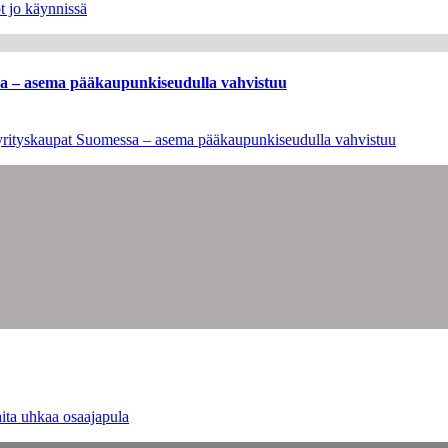
t jo käynnissä
ssa – asema pääkaupunkiseudulla vahvistuu
en yrityskaupat Suomessa – asema pääkaupunkiseudulla vahvistuu
ita uhkaa osaajapula