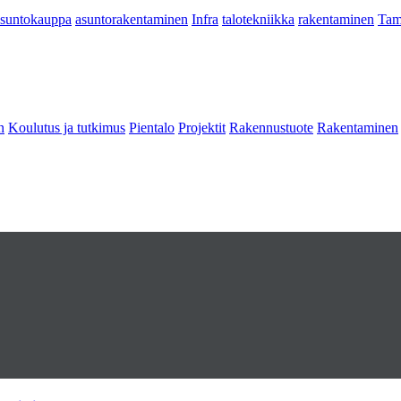
asuntokauppa
asuntorakentaminen
Infra
talotekniikka
rakentaminen
Tam
n
Koulutus ja tutkimus
Pientalo
Projektit
Rakennustuote
Rakentaminen