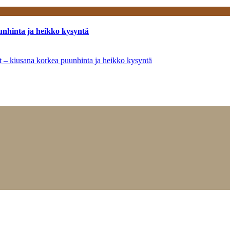
unhinta ja heikko kysyntä
ät – kiusana korkea puunhinta ja heikko kysyntä