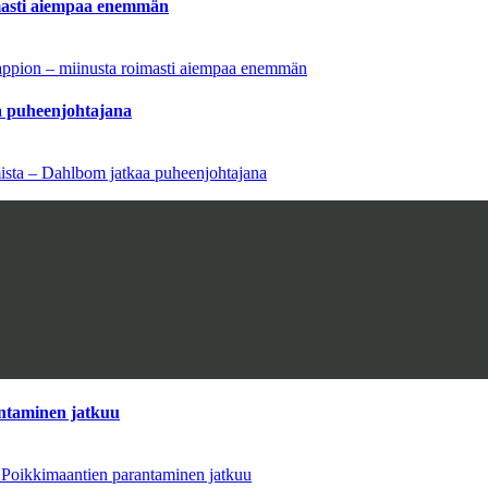
imasti aiempaa enemmän
tappion – miinusta roimasti aiempaa enemmän
aa puheenjohtajana
amista – Dahlbom jatkaa puheenjohtajana
antaminen jatkuu
– Poikkimaantien parantaminen jatkuu