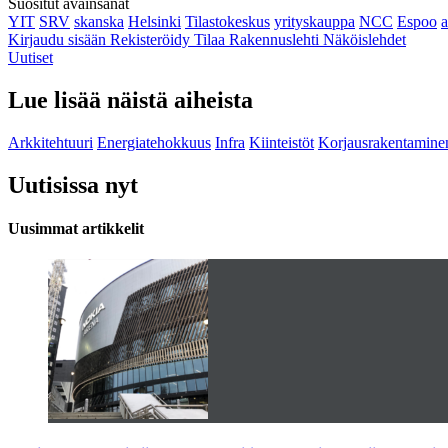
Suositut avainsanat
YIT
SRV
skanska
Helsinki
Tilastokeskus
yrityskauppa
NCC
Espoo
Kirjaudu sisään
Rekisteröidy
Tilaa Rakennuslehti
Näköislehdet
Uutiset
Lue lisää näistä aiheista
Arkkitehtuuri
Energiatehokkuus
Infra
Kiinteistöt
Korjausrakentamine
Uutisissa nyt
Uusimmat artikkelit