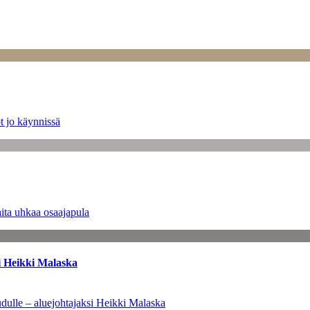
t jo käynnissä
ita uhkaa osaajapula
i Heikki Malaska
dulle – aluejohtajaksi Heikki Malaska