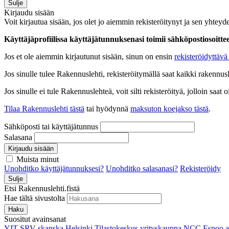
Sulje
Kirjaudu sisään
Voit kirjautua sisään, jos olet jo aiemmin rekisteröitynyt ja sen yhteyde
Käyttäjäprofiilissa käyttäjätunnuksenasi toimii sähköpostiosoittees
Jos et ole aiemmin kirjautunut sisään, sinun on ensin
rekisteröidyttävä 
Jos sinulle tulee Rakennuslehti, rekisteröitymällä saat kaikki rakennusle
Jos sinulle ei tule Rakennuslehteä, voit silti rekisteröityä, jolloin sa
Tilaa Rakennuslehti tästä
tai hyödynnä
maksuton koejakso tästä
.
Sähköposti tai käyttäjätunnus
Salasana
Kirjaudu sisään
Muista minut
Unohditko käyttäjätunnuksesi?
Unohditko salasanasi?
Rekisteröidy
Sulje
Etsi Rakennuslehti.fistä
Hae tältä sivustolta
Haku
Suositut avainsanat
YIT
SRV
skanska
Helsinki
Tilastokeskus
yrityskauppa
NCC
Espoo