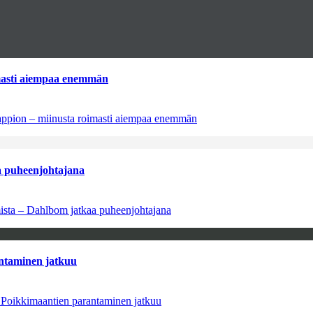
imasti aiempaa enemmän
tappion – miinusta roimasti aiempaa enemmän
aa puheenjohtajana
amista – Dahlbom jatkaa puheenjohtajana
antaminen jatkuu
– Poikkimaantien parantaminen jatkuu