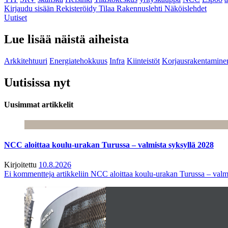
Kirjaudu sisään
Rekisteröidy
Tilaa Rakennuslehti
Näköislehdet
Uutiset
Lue lisää näistä aiheista
Arkkitehtuuri
Energiatehokkuus
Infra
Kiinteistöt
Korjausrakentamine
Uutisissa nyt
Uusimmat artikkelit
NCC aloittaa koulu-urakan Turussa – valmista syksyllä 2028
Kirjoitettu
10.8.2026
Ei kommentteja
artikkeliin NCC aloittaa koulu-urakan Turussa – valm