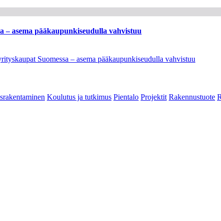
ssa – asema pääkaupunkiseudulla vahvistuu
en yrityskaupat Suomessa – asema pääkaupunkiseudulla vahvistuu
srakentaminen
Koulutus ja tutkimus
Pientalo
Projektit
Rakennustuote
R