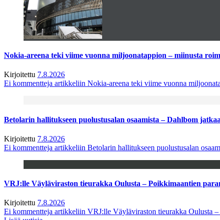
Nokia-areena teki viime vuonna miljoonatappion – miinusta ro
Kirjoitettu
7.8.2026
Ei kommentteja
artikkeliin Nokia-areena teki viime vuonna miljoona
Betolarin hallitukseen puolustusalan osaamista – Dahlbom jatk
Kirjoitettu
7.8.2026
Ei kommentteja
artikkeliin Betolarin hallitukseen puolustusalan osa
VRJ:lle Väyläviraston tieurakka Oulusta – Poikkimaantien par
Kirjoitettu
7.8.2026
Ei kommentteja
artikkeliin VRJ:lle Väyläviraston tieurakka Oulusta 