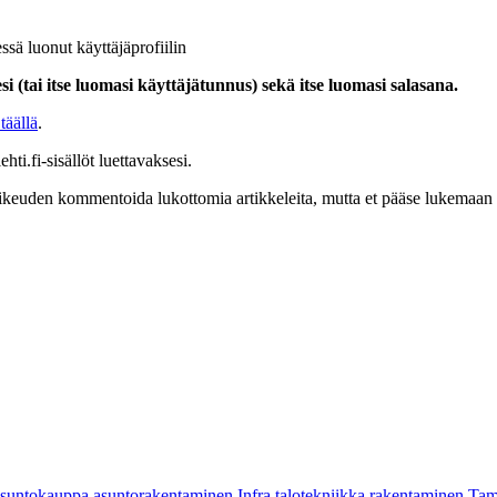
ssä luonut käyttäjäprofiilin
i (tai itse luomasi käyttäjätunnus) sekä itse luomasi salasana.
täällä
.
hti.fi-sisällöt luettavaksesi.
at oikeuden kommentoida lukottomia artikkeleita, mutta et pääse lukemaan l
asuntokauppa
asuntorakentaminen
Infra
talotekniikka
rakentaminen
Tam