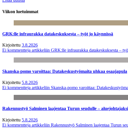
Lisää uutisia
Viikon luetuimmat
GRK:lle infraurakka datakeskuksesta – työt jo käynnissä
Kirjoitettu
3.8.2026
Ei kommentteja
artikkeliin GRK:lle infraurakka datakeskuksesta – työ
Skanska-pomo varoittaa: Datakeskustyömaita uhkaa osaajapula
Kirjoitettu
5.8.2026
Ei kommentteja
artikkeliin Skanska-pomo varoittaa: Datakeskustyöma
Rakennustyö Salminen laajentaa Turun seudulle – aluejohtajaks
Kirjoitettu
5.8.2026
Ei kommentteja
artikkeliin Rakennustyö Salminen laajentaa Turun seu