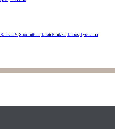
RaksaTV
Suunnittelu
Talotekniikka
Talous
Työelämä