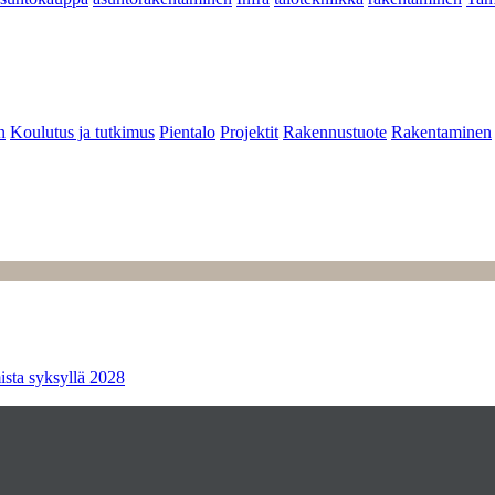
n
Koulutus ja tutkimus
Pientalo
Projektit
Rakennustuote
Rakentaminen
ista syksyllä 2028