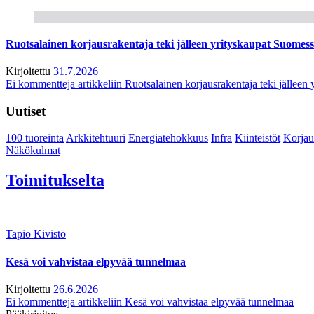
Ruotsalainen korjausrakentaja teki jälleen yrityskaupat Suome
Kirjoitettu
31.7.2026
Ei kommentteja
artikkeliin Ruotsalainen korjausrakentaja teki jälle
Uutiset
100 tuoreinta
Arkkitehtuuri
Energiatehokkuus
Infra
Kiinteistöt
Korjau
Näkökulmat
Toimitukselta
Tapio Kivistö
Kesä voi vahvistaa elpyvää tunnelmaa
Kirjoitettu
26.6.2026
Ei kommentteja
artikkeliin Kesä voi vahvistaa elpyvää tunnelmaa