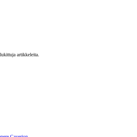
ukittuja artikkeleita.
pere
Caverion