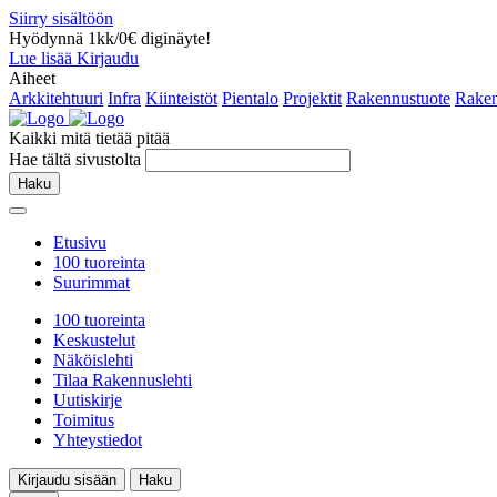
Siirry sisältöön
Hyödynnä 1kk/0€ diginäyte!
Lue lisää
Kirjaudu
Aiheet
Arkkitehtuuri
Infra
Kiinteistöt
Pientalo
Projektit
Rakennustuote
Raken
Kaikki mitä tietää pitää
Hae tältä sivustolta
Haku
Etusivu
100 tuoreinta
Suurimmat
100 tuoreinta
Keskustelut
Näköislehti
Tilaa Rakennuslehti
Uutiskirje
Toimitus
Yhteystiedot
Kirjaudu sisään
Haku