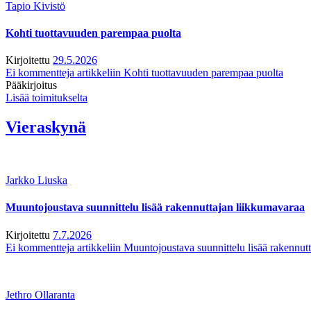
Tapio Kivistö
Kohti tuottavuuden parempaa puolta
Kirjoitettu
29.5.2026
Ei kommentteja
artikkeliin Kohti tuottavuuden parempaa puolta
Pääkirjoitus
Lisää toimitukselta
Vieraskynä
Jarkko Liuska
Muuntojoustava suunnittelu lisää rakennuttajan liikkumavaraa
Kirjoitettu
7.7.2026
Ei kommentteja
artikkeliin Muuntojoustava suunnittelu lisää rakennut
Jethro Ollaranta