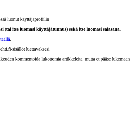
ssä luonut käyttäjäprofiilin
i (tai itse luomasi käyttäjätunnus) sekä itse luomasi salasana.
täällä
.
hti.fi-sisällöt luettavaksesi.
at oikeuden kommentoida lukottomia artikkeleita, mutta et pääse lukemaan l