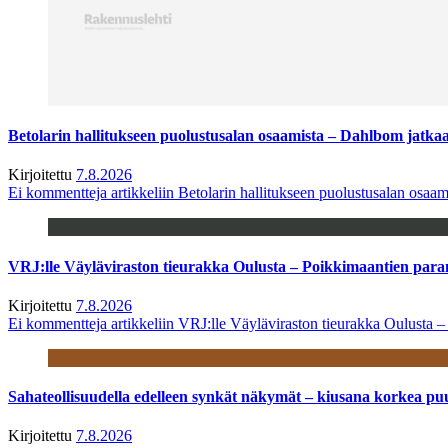
Betolarin hallitukseen puolustusalan osaamista – Dahlbom jatk
Kirjoitettu
7.8.2026
Ei kommentteja
artikkeliin Betolarin hallitukseen puolustusalan osa
VRJ:lle Väyläviraston tieurakka Oulusta – Poikkimaantien par
Kirjoitettu
7.8.2026
Ei kommentteja
artikkeliin VRJ:lle Väyläviraston tieurakka Oulusta 
Sahateollisuudella edelleen synkät näkymät – kiusana korkea pu
Kirjoitettu
7.8.2026