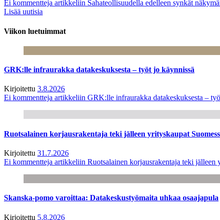
Ei kommentteja
artikkeliin Sahateollisuudella edelleen synkät näkym
Lisää uutisia
Viikon luetuimmat
GRK:lle infraurakka datakeskuksesta – työt jo käynnissä
Kirjoitettu
3.8.2026
Ei kommentteja
artikkeliin GRK:lle infraurakka datakeskuksesta – työ
Ruotsalainen korjausrakentaja teki jälleen yrityskaupat Suome
Kirjoitettu
31.7.2026
Ei kommentteja
artikkeliin Ruotsalainen korjausrakentaja teki jälle
Skanska-pomo varoittaa: Datakeskustyömaita uhkaa osaajapula
Kirjoitettu
5.8.2026