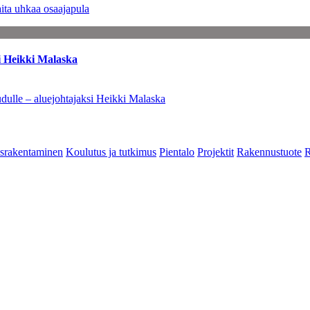
ita uhkaa osaajapula
i Heikki Malaska
dulle – aluejohtajaksi Heikki Malaska
srakentaminen
Koulutus ja tutkimus
Pientalo
Projektit
Rakennustuote
R