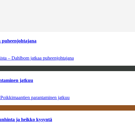
aa puheenjohtajana
amista – Dahlbom jatkaa puheenjohtajana
antaminen jatkuu
– Poikkimaantien parantaminen jatkuu
unhinta ja heikko kysyntä