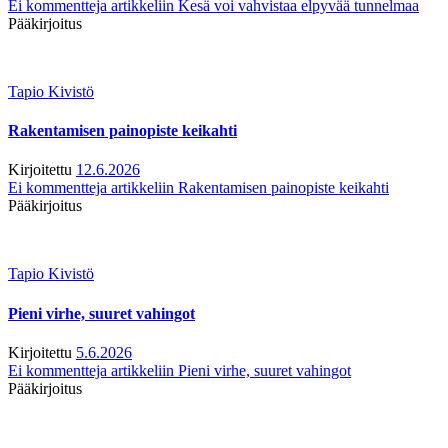
Ei kommentteja
artikkeliin Kesä voi vahvistaa elpyvää tunnelmaa
Pääkirjoitus
Tapio Kivistö
Rakentamisen painopiste keikahti
Kirjoitettu
12.6.2026
Ei kommentteja
artikkeliin Rakentamisen painopiste keikahti
Pääkirjoitus
Tapio Kivistö
Pieni virhe, suuret vahingot
Kirjoitettu
5.6.2026
Ei kommentteja
artikkeliin Pieni virhe, suuret vahingot
Pääkirjoitus