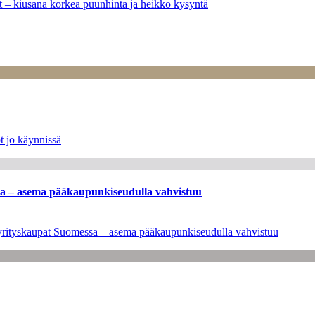
ät – kiusana korkea puunhinta ja heikko kysyntä
t jo käynnissä
ssa – asema pääkaupunkiseudulla vahvistuu
en yrityskaupat Suomessa – asema pääkaupunkiseudulla vahvistuu