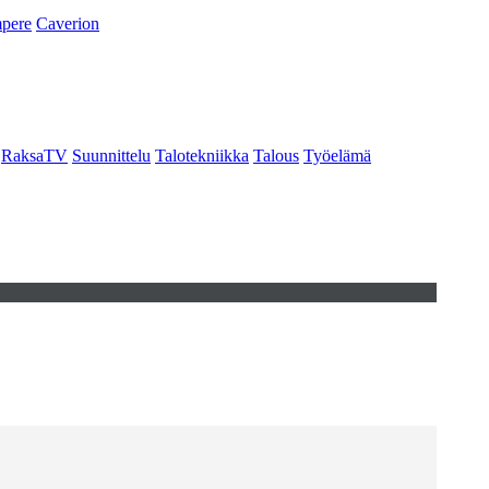
pere
Caverion
RaksaTV
Suunnittelu
Talotekniikka
Talous
Työelämä