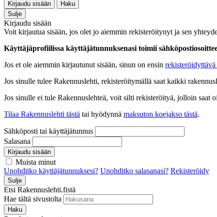
Kirjaudu sisään
Haku
Sulje
Kirjaudu sisään
Voit kirjautua sisään, jos olet jo aiemmin rekisteröitynyt ja sen yhteyde
Käyttäjäprofiilissa käyttäjätunnuksenasi toimii sähköpostiosoittees
Jos et ole aiemmin kirjautunut sisään, sinun on ensin
rekisteröidyttävä 
Jos sinulle tulee Rakennuslehti, rekisteröitymällä saat kaikki rakennusle
Jos sinulle ei tule Rakennuslehteä, voit silti rekisteröityä, jolloin sa
Tilaa Rakennuslehti tästä
tai hyödynnä
maksuton koejakso tästä
.
Sähköposti tai käyttäjätunnus
Salasana
Kirjaudu sisään
Muista minut
Unohditko käyttäjätunnuksesi?
Unohditko salasanasi?
Rekisteröidy
Sulje
Etsi Rakennuslehti.fistä
Hae tältä sivustolta
Haku