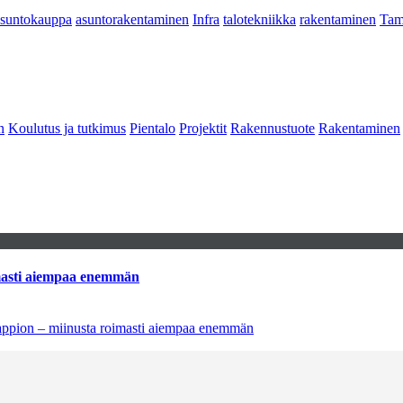
asuntokauppa
asuntorakentaminen
Infra
talotekniikka
rakentaminen
Tam
n
Koulutus ja tutkimus
Pientalo
Projektit
Rakennustuote
Rakentaminen
imasti aiempaa enemmän
tappion – miinusta roimasti aiempaa enemmän