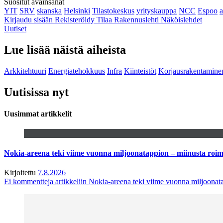
Suositut avainsanat
YIT
SRV
skanska
Helsinki
Tilastokeskus
yrityskauppa
NCC
Espoo
Kirjaudu sisään
Rekisteröidy
Tilaa Rakennuslehti
Näköislehdet
Uutiset
Lue lisää näistä aiheista
Arkkitehtuuri
Energiatehokkuus
Infra
Kiinteistöt
Korjausrakentamine
Uutisissa nyt
Uusimmat artikkelit
Nokia-areena teki viime vuonna miljoonatappion – miinusta ro
Kirjoitettu
7.8.2026
Ei kommentteja
artikkeliin Nokia-areena teki viime vuonna miljoona