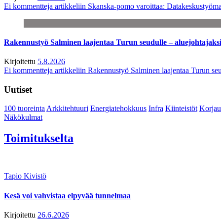
Ei kommentteja
artikkeliin Skanska-pomo varoittaa: Datakeskustyöma
Rakennustyö Salminen laajentaa Turun seudulle – aluejohtajaks
Kirjoitettu
5.8.2026
Ei kommentteja
artikkeliin Rakennustyö Salminen laajentaa Turun seu
Uutiset
100 tuoreinta
Arkkitehtuuri
Energiatehokkuus
Infra
Kiinteistöt
Korjau
Näkökulmat
Toimitukselta
Tapio Kivistö
Kesä voi vahvistaa elpyvää tunnelmaa
Kirjoitettu
26.6.2026