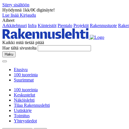
Siirry sisältöön
Hyödynnä 1kk/0€ diginäyte!
Lue lisää
Kirjaudu
Aiheet
Arkkitehtuuri
Infra
Kiinteistöt
Pientalo
Projektit
Rakennustuote
Raken
Kaikki mitä tietää pitää
Hae tältä sivustolta
Haku
Etusivu
100 tuoreinta
Suurimmat
100 tuoreinta
Keskustelut
Näköislehti
Tilaa Rakennuslehti
Uutiskirje
Toimitus
Yhteystiedot