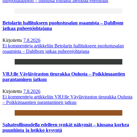
miljoonatappion – miinusta roimasti aiempaa enemmän
Betolarin hallitukseen puolustusalan osaamista – Dahlbom
jatkaa puheenjohtajana
Kirjoitettu
7.8.2026
Ei kommentteja
artikkeliin Betolarin hallitukseen puolustusalan
osaamista – Dahlbom jatkaa puheenjohtajana
VRJ:lle Väyläviraston tieurakka Oulusta – Poikkimaantien
parantaminen jatkuu
Kirjoitettu
7.8.2026
Ei kommentteja
artikkeliin VRJ:lle Väyläviraston tieurakka Oulusta
– Poikkimaantien parantaminen jatkuu
Sahateollisuudella edelleen synkät näkymät – kiusana korkea
puunhinta ja heikko kysyntä