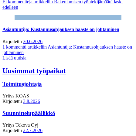
Ei kommentteja
artikkeliin Rakentamisen työntekijämäärä laski
edelleen
Asiantuntija: Kustannusohjauksen haaste on johtaminen
Kirjoitettu
30.6.2026
1 kommentti
artikkeliin Asiantuntija: Kustannusohjauksen haaste on
johtaminen
Lisää uutisia
Uusimmat työpaikat
Toimitusjohtaja
Yritys
KOAS
Kirjoitettu
3.8.2026
Suunnittelupäällikkö
Yritys
Tekova Oyj
Kirjoitettu
22.7.2026