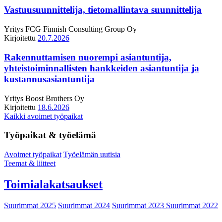
Vastuusuunnittelija, tietomallintava suunnittelija
Yritys
FCG Finnish Consulting Group Oy
Kirjoitettu
20.7.2026
Rakennuttamisen nuorempi asiantuntija,
yhteistoiminnallisten hankkeiden asiantuntija ja
kustannusasiantuntija
Yritys
Boost Brothers Oy
Kirjoitettu
18.6.2026
Kaikki avoimet työpaikat
Työpaikat & työelämä
Avoimet työpaikat
Työelämän uutisia
Teemat & liitteet
Toimialakatsaukset
Suurimmat 2025
Suurimmat 2024
Suurimmat 2023
Suurimmat 2022