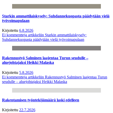
Starkin ammattilaiskysely: Suhdannekuopasta päädytään vielä
työvoimapulaan
Kirjoitettu
6.8.2026
Ei kommentteja
artikkeliin Starkin ammattilaiskysely:
Suhdannekuopasta päädytään vielä työvoimapulaan
Rakennustyö Salminen laajentaa Turun seudulle –
aluejohtajaksi Heikki Malaska
Kirjoitettu
5.8.2026
Ei kommentteja
artikkeliin Rakennustyö Salminen laajentaa Turun
seudulle – aluejohtajaksi Heikki Malaska
Rakentamisen työntekijämäärä laski edelleen
Kirjoitettu
22.7.2026