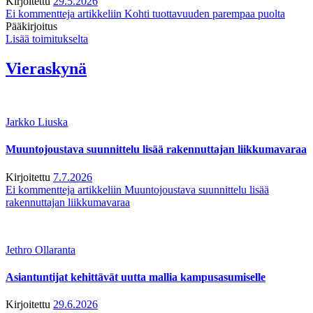
Kirjoitettu
29.5.2026
Ei kommentteja
artikkeliin Kohti tuottavuuden parempaa puolta
Pääkirjoitus
Lisää toimitukselta
Vieraskynä
Jarkko Liuska
Muuntojoustava suunnittelu lisää rakennuttajan liikkumavaraa
Kirjoitettu
7.7.2026
Ei kommentteja
artikkeliin Muuntojoustava suunnittelu lisää
rakennuttajan liikkumavaraa
Jethro Ollaranta
Asiantuntijat kehittävät uutta mallia kampusasumiselle
Kirjoitettu
29.6.2026