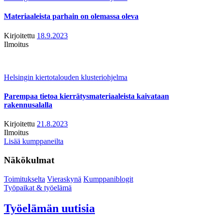
Materiaaleista parhain on olemassa oleva
Kirjoitettu
18.9.2023
Ilmoitus
Helsingin kiertotalouden klusteriohjelma
Parempaa tietoa kierrätysmateriaaleista kaivataan
rakennusalalla
Kirjoitettu
21.8.2023
Ilmoitus
Lisää kumppaneilta
Näkökulmat
Toimitukselta
Vieraskynä
Kumppaniblogit
Työpaikat & työelämä
Työelämän uutisia