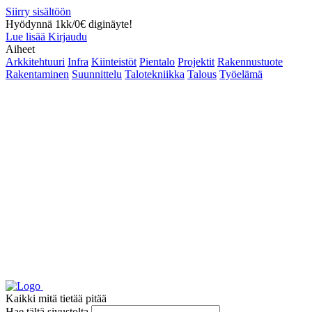
Siirry sisältöön
Hyödynnä 1kk/0€ diginäyte!
Lue lisää
Kirjaudu
Aiheet
Arkkitehtuuri
Infra
Kiinteistöt
Pientalo
Projektit
Rakennustuote
Rakentaminen
Suunnittelu
Talotekniikka
Talous
Työelämä
Kaikki mitä tietää pitää
Hae tältä sivustolta