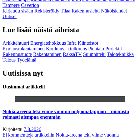
Tampere
Caverion
Kirjaudu sisään
Rekisteröidy
Tilaa Rakennuslehti
Näköislehdet
Uutiset
Lue lisää näistä aiheista
Arkkitehtuuri
Energiatehokkuus
Infra
Kiinteistöt
Korjausrakentaminen
Koulutus ja tutkimus
Pientalo
Projektit
Rakennustuote
Rakentaminen
RaksaTV
Suunnittelu
Talotekniikka
Talous
Työelämä
Uutisissa nyt
Uusimmat artikkelit
Nokia-areena teki viime vuonna miljoonatappion – miinusta
roimasti aiempaa enemmän
Kirjoitettu
7.8.2026
Ei kommentteja
artikkeliin Nokia-areena teki viime vuonna