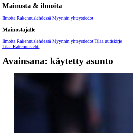
Mainosta & ilmoita
Ilmoita Rakennuslehdessä
Myynnin yhteystiedot
Mainostajalle
Ilmoita Rakennuslehdessä
Myynnin yhteystiedot
Tilaa uutiskirje
Tilaa Rakennuslehti
Avainsana:
käytetty asunto