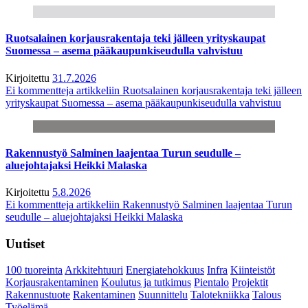
Ruotsalainen korjausrakentaja teki jälleen yrityskaupat
Suomessa – asema pääkaupunkiseudulla vahvistuu
Kirjoitettu
31.7.2026
Ei kommentteja
artikkeliin Ruotsalainen korjausrakentaja teki jälleen
yrityskaupat Suomessa – asema pääkaupunkiseudulla vahvistuu
Rakennustyö Salminen laajentaa Turun seudulle –
aluejohtajaksi Heikki Malaska
Kirjoitettu
5.8.2026
Ei kommentteja
artikkeliin Rakennustyö Salminen laajentaa Turun
seudulle – aluejohtajaksi Heikki Malaska
Uutiset
100 tuoreinta
Arkkitehtuuri
Energiatehokkuus
Infra
Kiinteistöt
Korjausrakentaminen
Koulutus ja tutkimus
Pientalo
Projektit
Rakennustuote
Rakentaminen
Suunnittelu
Talotekniikka
Talous
Työelämä