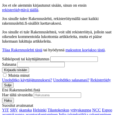
Jos et ole aiemmin kirjautunut sisään, sinun on ensin
rekisteröidyttävä täällä
.
Jos sinulle tulee Rakennuslehti, rekisteröitymällä saat kaikki
rakennuslehti.fi-sisällöt luettavaksesi.
Jos sinulle ei tule Rakennuslehteä, voit silti rekisteröityä, jolloin saat
oikeuden kommentoida lukottomia artikkeleita, mutta et pääse
lukemaan lukittuja artikkeleita.
Tilaa Rakennuslehti tästä
tai hyödynnä
maksuton koejakso tästä
.
Sähköposti tai käyttäjätunnus
Salasana
Kirjaudu sisään
Muista minut
Unohditko käyttäjätunnuksesi?
Unohditko salasanasi?
Rekisteröidy
Sulje
Etsi Rakennuslehti.fistä
Hae tältä sivustolta
Haku
Suositut avainsanat
YIT
SRV
skanska
Helsinki
Tilastokeskus
yrityskauppa
NCC
Espoo
asuntokauppa
asuntorakentaminen
Infra
talotekniikka
rakentaminen