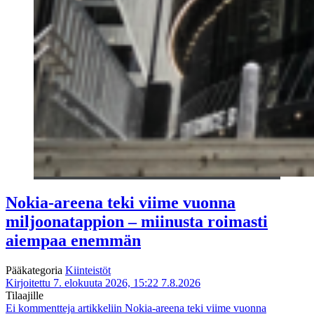
Nokia-areena teki viime vuonna
miljoonatappion – miinusta roimasti
aiempaa enemmän
Pääkategoria
Kiinteistöt
Kirjoitettu 7. elokuuta 2026, 15:22
7.8.2026
Tilaajille
Ei kommentteja
artikkeliin Nokia-areena teki viime vuonna