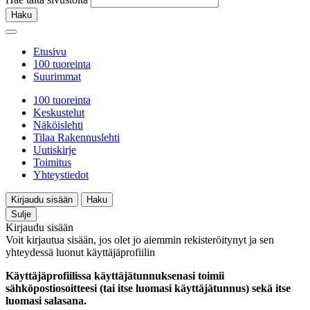
Haku
Etusivu
100 tuoreinta
Suurimmat
100 tuoreinta
Keskustelut
Näköislehti
Tilaa Rakennuslehti
Uutiskirje
Toimitus
Yhteystiedot
Kirjaudu sisään
Haku
Sulje
Kirjaudu sisään
Voit kirjautua sisään, jos olet jo aiemmin rekisteröitynyt ja sen
yhteydessä luonut käyttäjäprofiilin
Käyttäjäprofiilissa käyttäjätunnuksenasi toimii
sähköpostiosoitteesi (tai itse luomasi käyttäjätunnus) sekä itse
luomasi salasana.