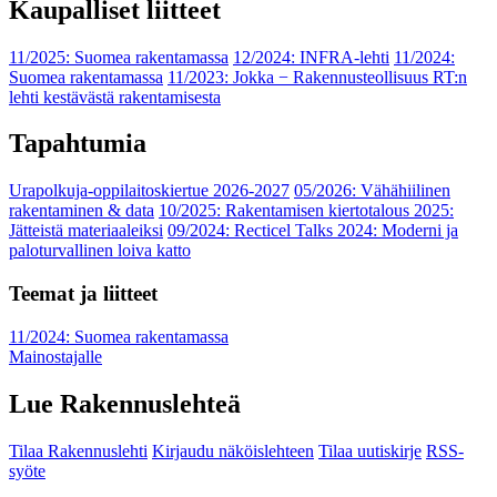
Kaupalliset liitteet
11/2025: Suomea rakentamassa
12/2024: INFRA-lehti
11/2024:
Suomea rakentamassa
11/2023: Jokka − Rakennusteollisuus RT:n
lehti kestävästä rakentamisesta
Tapahtumia
Urapolkuja-oppilaitoskiertue 2026-2027
05/2026: Vähähiilinen
rakentaminen & data
10/2025: Rakentamisen kiertotalous 2025:
Jätteistä materiaaleiksi
09/2024: Recticel Talks 2024: Moderni ja
paloturvallinen loiva katto
Teemat ja liitteet
11/2024: Suomea rakentamassa
Mainostajalle
Lue Rakennuslehteä
Tilaa Rakennuslehti
Kirjaudu näköislehteen
Tilaa uutiskirje
RSS-
syöte