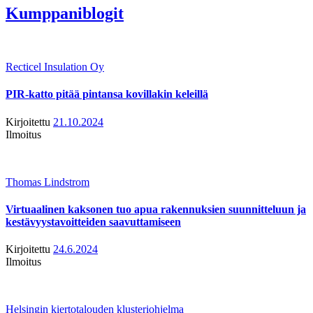
Kumppaniblogit
Recticel Insulation Oy
PIR-katto pitää pintansa kovillakin keleillä
Kirjoitettu
21.10.2024
Ilmoitus
Thomas Lindstrom
Virtuaalinen kaksonen tuo apua rakennuksien suunnitteluun ja
kestävyystavoitteiden saavuttamiseen
Kirjoitettu
24.6.2024
Ilmoitus
Helsingin kiertotalouden klusteriohjelma