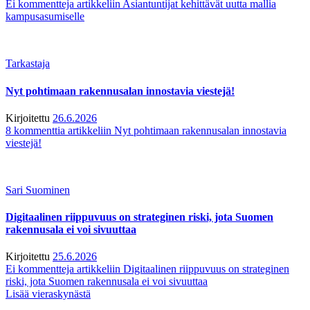
Ei kommentteja
artikkeliin Asiantuntijat kehittävät uutta mallia
kampusasumiselle
Tarkastaja
Nyt pohtimaan rakennusalan innostavia viestejä!
Kirjoitettu
26.6.2026
8 kommenttia
artikkeliin Nyt pohtimaan rakennusalan innostavia
viestejä!
Sari Suominen
Digitaalinen riippuvuus on strateginen riski, jota Suomen
rakennusala ei voi sivuuttaa
Kirjoitettu
25.6.2026
Ei kommentteja
artikkeliin Digitaalinen riippuvuus on strateginen
riski, jota Suomen rakennusala ei voi sivuuttaa
Lisää vieraskynästä