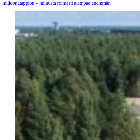
miljoonatappion – miinusta roimasti aiempaa enemmän