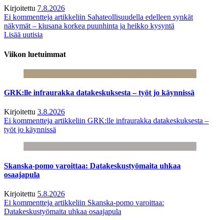
Kirjoitettu
7.8.2026
Ei kommentteja
artikkeliin Sahateollisuudella edelleen synkät
näkymät – kiusana korkea puunhinta ja heikko kysyntä
Lisää uutisia
Viikon luetuimmat
GRK:lle infraurakka datakeskuksesta – työt jo käynnissä
Kirjoitettu
3.8.2026
Ei kommentteja
artikkeliin GRK:lle infraurakka datakeskuksesta –
työt jo käynnissä
Skanska-pomo varoittaa: Datakeskustyömaita uhkaa
osaajapula
Kirjoitettu
5.8.2026
Ei kommentteja
artikkeliin Skanska-pomo varoittaa:
Datakeskustyömaita uhkaa osaajapula