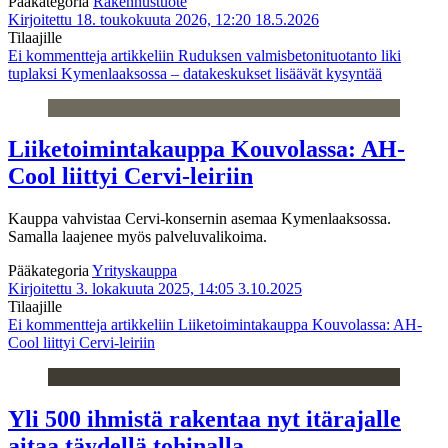
Pääkategoria
Rakennustuote
Kirjoitettu 18. toukokuuta 2026, 12:20
18.5.2026
Tilaajille
Ei kommentteja
artikkeliin Ruduksen valmisbetonituotanto liki
tuplaksi Kymenlaaksossa – datakeskukset lisäävät kysyntää
Liiketoimintakauppa Kouvolassa: AH-
Cool liittyi Cervi-leiriin
Kauppa vahvistaa Cervi-konsernin asemaa Kymenlaaksossa.
Samalla laajenee myös palveluvalikoima.
Pääkategoria
Yrityskauppa
Kirjoitettu 3. lokakuuta 2025, 14:05
3.10.2025
Tilaajille
Ei kommentteja
artikkeliin Liiketoimintakauppa Kouvolassa: AH-
Cool liittyi Cervi-leiriin
Yli 500 ihmistä rakentaa nyt itä­rajalle
aitaa täydellä tohinalla