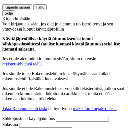
Kirjaudu sisään
Haku
Sulje
Kirjaudu sisään
Voit kirjautua sisään, jos olet jo aiemmin rekisteröitynyt ja sen
yhteydessä luonut käyttäjäprofiilin
Käyttäjäprofiilissa käyttäjätunnuksenasi toimii
sähköpostiosoitteesi (tai itse luomasi käyttäjätunnus) sekä itse
luomasi salasana.
Jos et ole aiemmin kirjautunut sisään, sinun on ensin
rekisteröidyttävä täällä
.
Jos sinulle tulee Rakennuslehti, rekisteröitymällä saat kaikki
rakennuslehti.fi-sisällöt luettavaksesi.
Jos sinulle ei tule Rakennuslehteä, voit silti rekisteröityä, jolloin saat
oikeuden kommentoida lukottomia artikkeleita, mutta et pääse
lukemaan lukittuja artikkeleita.
Tilaa Rakennuslehti tästä
tai hyödynnä
maksuton koejakso tästä
.
Sähköposti tai käyttäjätunnus
Salasana