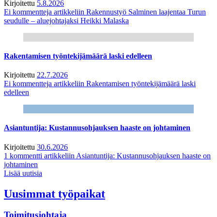
Kirjoitettu
5.8.2026
Ei kommentteja
artikkeliin Rakennustyö Salminen laajentaa Turun
seudulle – aluejohtajaksi Heikki Malaska
Rakentamisen työntekijämäärä laski edelleen
Kirjoitettu
22.7.2026
Ei kommentteja
artikkeliin Rakentamisen työntekijämäärä laski
edelleen
Asiantuntija: Kustannusohjauksen haaste on johtaminen
Kirjoitettu
30.6.2026
1 kommentti
artikkeliin Asiantuntija: Kustannusohjauksen haaste on
johtaminen
Lisää uutisia
Uusimmat työpaikat
Toimitusjohtaja