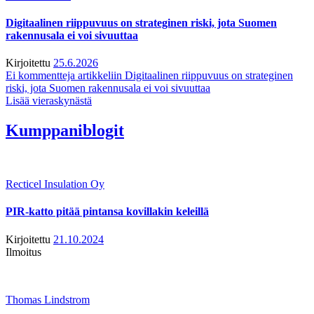
Digitaalinen riippuvuus on strateginen riski, jota Suomen
rakennusala ei voi sivuuttaa
Kirjoitettu
25.6.2026
Ei kommentteja
artikkeliin Digitaalinen riippuvuus on strateginen
riski, jota Suomen rakennusala ei voi sivuuttaa
Lisää vieraskynästä
Kumppaniblogit
Recticel Insulation Oy
PIR-katto pitää pintansa kovillakin keleillä
Kirjoitettu
21.10.2024
Ilmoitus
Thomas Lindstrom