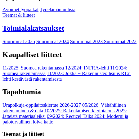
Avoimet työpaikat
Työelämän uutisia
Teemat & liitteet
Toimialakatsaukset
Suurimmat 2025
Suurimmat 2024
Suurimmat 2023
Suurimmat 2022
Kaupalliset liitteet
11/2025: Suomea rakentamassa
12/2024: INFRA-lehti
11/2024:
Suomea rakentamassa
11/2023: Jokka − Rakennusteollisuus RT:n
lehti kestävästä rakentamisesta
Tapahtumia
Urapolkuja-oppilaitoskiertue 2026-2027
05/2026: Vähähiilinen
rakentaminen & data
10/2025: Rakentamisen kiertotalous 2025:
Jätteistä materiaaleiksi
09/2024: Recticel Talks 2024: Moderni ja
paloturvallinen loiva katto
Teemat ja liitteet