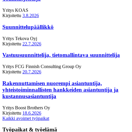
Yritys
KOAS
Kirjoitettu
3.8.2026
Suunnittelupäällikkö
Yritys
Tekova Oyj
Kirjoitettu
22.7.2026
Vastuusuunnittelija, tietomallintava suunnittelija
Yritys
FCG Finnish Consulting Group Oy
Kirjoitettu
20.7.2026
Rakennuttamisen nuorempi asiantuntija,
yhteistoiminnallisten hankkeiden asiantuntija ja
kustannusasiantuntija
Yritys
Boost Brothers Oy
Kirjoitettu
18.6.2026
Kaikki avoimet työpaikat
Työpaikat & työelämä