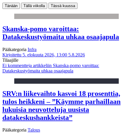
Tänään
Tällä viikolla
Tässä kuussa
Skanska-pomo varoittaa:
Datakeskustyömaita uhkaa osaajapula
Pääkategoria
Infra
Kirjoitettu 5. elokuuta 2026, 13:00
5.8.2026
Tilaajille
Ei kommentteja
artikkeliin Skanska-pomo varoittaa:
Datakeskustyömaita uhkaa osaajapula
SRV:n liikevaihto kasvoi 18 prosenttia,
tulos heikkeni – ”Käymme parhaillaan
lukuisia neuvotteluja uusista
datakeskushankkeista”
Pääkategoria
Talous