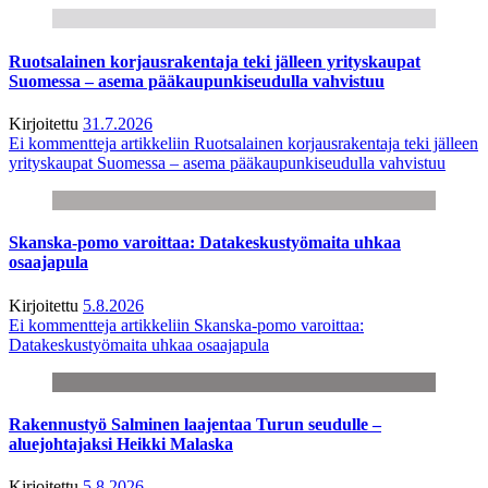
Ruotsalainen korjausrakentaja teki jälleen yrityskaupat
Suomessa – asema pääkaupunkiseudulla vahvistuu
Kirjoitettu
31.7.2026
Ei kommentteja
artikkeliin Ruotsalainen korjausrakentaja teki jälleen
yrityskaupat Suomessa – asema pääkaupunkiseudulla vahvistuu
Skanska-pomo varoittaa: Datakeskustyömaita uhkaa
osaajapula
Kirjoitettu
5.8.2026
Ei kommentteja
artikkeliin Skanska-pomo varoittaa:
Datakeskustyömaita uhkaa osaajapula
Rakennustyö Salminen laajentaa Turun seudulle –
aluejohtajaksi Heikki Malaska
Kirjoitettu
5.8.2026