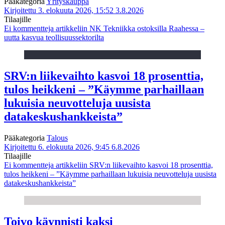
Pääkategoria
Yrityskauppa
Kirjoitettu 3. elokuuta 2026, 15:52
3.8.2026
Tilaajille
Ei kommentteja
artikkeliin NK Tekniikka ostoksilla Raahessa –
uutta kasvua teollisuussektorilta
SRV:n liikevaihto kasvoi 18 prosenttia,
tulos heikkeni – ”Käymme parhaillaan
lukuisia neuvotteluja uusista
datakeskushankkeista”
Pääkategoria
Talous
Kirjoitettu 6. elokuuta 2026, 9:45
6.8.2026
Tilaajille
Ei kommentteja
artikkeliin SRV:n liikevaihto kasvoi 18 prosenttia,
tulos heikkeni – ”Käymme parhaillaan lukuisia neuvotteluja uusista
datakeskushankkeista”
Toivo käynnisti kaksi