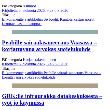
Pääkategoria
Asunnot
Kirjoitettu 6. elokuuta 2026, 9:23
6.8.2026
Tilaajille
Ei kommentteja
artikkeliin Sp-Kodit: Kuntotarkastusraportit
jarruttavat asuntokauppaa
Peabille sairaalasaneeraus Vaasassa –
korjattavana arvokas suojelukohde
Pääkategoria
Korjausrakentaminen
Kirjoitettu 6. elokuuta 2026, 8:46
6.8.2026
Tilaajille
Ei kommentteja
artikkeliin Peabille sairaalasaneeraus Vaasassa –
korjattavana arvokas suojelukohde
GRK:lle infraurakka datakeskuksesta –
työt jo käynnissä