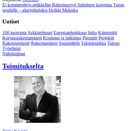
Ei kommentteja
artikkeliin Rakennustyö Salminen laajentaa Turun
seudulle – aluejohtajaksi Heikki Malaska
Uutiset
100 tuoreinta
Arkkitehtuuri
Energiatehokkuus
Infra
Kiinteistöt
Korjausrakentaminen
Koulutus ja tutkimus
Pientalo
Projektit
Rakennustuote
Rakentaminen
Suunnittelu
Talotekniikka
Talous
Työelämä
Näkökulmat
Toimitukselta