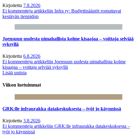
Kirjoitettu
7.8.2026
Ei kommentteja
artikkeliin Infra ry: Budjettisäästöt romuttavat
kestävän tienpidon
Joensuun uudesta uimahallista kolme kisaajaa – voittaja selviää
syksyllä
Kirjoitettu
6.8.2026
Ei kommentteja
artikkeliin Joensuun uudesta uimahallista kolme
kisaajaa – voittaja selviää syksyllä
Lisää uutisia
Viikon luetuimmat
GRK:lle infraurakka datakeskuksesta – työt jo käynnissä
Kirjoitettu
3.8.2026
Ei kommentteja
artikkeliin GRK:lle infraurakka datakeskuksesta –
työt jo käynnissä