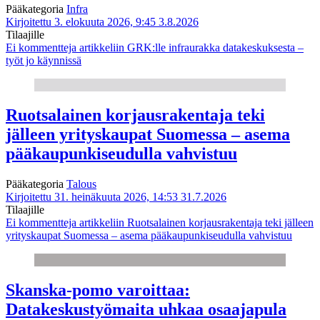
Pääkategoria
Infra
Kirjoitettu 3. elokuuta 2026, 9:45
3.8.2026
Tilaajille
Ei kommentteja
artikkeliin GRK:lle infraurakka datakeskuksesta –
työt jo käynnissä
Ruotsalainen korjausrakentaja teki
jälleen yrityskaupat Suomessa – asema
pääkaupunkiseudulla vahvistuu
Pääkategoria
Talous
Kirjoitettu 31. heinäkuuta 2026, 14:53
31.7.2026
Tilaajille
Ei kommentteja
artikkeliin Ruotsalainen korjausrakentaja teki jälleen
yrityskaupat Suomessa – asema pääkaupunkiseudulla vahvistuu
Skanska-pomo varoittaa:
Datakeskustyömaita uhkaa osaajapula