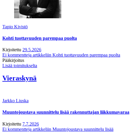
Tapio Kivistö
Kohti tuottavuuden parempaa puolta
Kirjoitettu
29.5.2026
Ei kommentteja
artikkeliin Kohti tuottavuuden parempaa puolta
Pääkirjoitus
Lisää toimitukselta
Vieraskynä
Jarkko Liuska
Muuntojoustava suunnittelu lisää rakennuttajan liikkumavaraa
Kirjoitettu
7.7.2026
Ei kommentteja
artikkeliin Muuntojoustava suunnittelu lisää