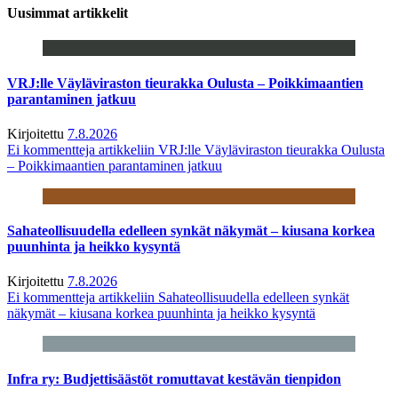
Uusimmat artikkelit
VRJ:lle Väyläviraston tieurakka Oulusta – Poikkimaantien
parantaminen jatkuu
Kirjoitettu
7.8.2026
Ei kommentteja
artikkeliin VRJ:lle Väyläviraston tieurakka Oulusta
– Poikkimaantien parantaminen jatkuu
Sahateollisuudella edelleen synkät näkymät – kiusana korkea
puunhinta ja heikko kysyntä
Kirjoitettu
7.8.2026
Ei kommentteja
artikkeliin Sahateollisuudella edelleen synkät
näkymät – kiusana korkea puunhinta ja heikko kysyntä
Infra ry: Budjettisäästöt romuttavat kestävän tienpidon