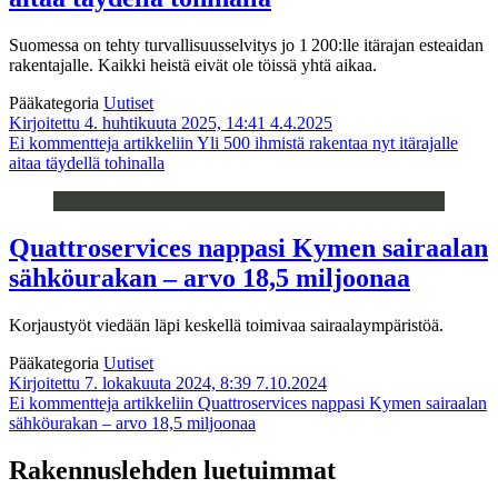
Suomessa on tehty turvallisuusselvitys jo 1 200:lle itärajan esteaidan
rakentajalle. Kaikki heistä eivät ole töissä yhtä aikaa.
Pääkategoria
Uutiset
Kirjoitettu 4. huhtikuuta 2025, 14:41
4.4.2025
Ei kommentteja
artikkeliin Yli 500 ihmistä rakentaa nyt itä­rajalle
aitaa täydellä tohinalla
Quattroservices nappasi Kymen sairaalan
sähköurakan – arvo 18,5 miljoonaa
Korjaustyöt viedään läpi keskellä toimivaa sairaalaympäristöä.
Pääkategoria
Uutiset
Kirjoitettu 7. lokakuuta 2024, 8:39
7.10.2024
Ei kommentteja
artikkeliin Quattroservices nappasi Kymen sairaalan
sähköurakan – arvo 18,5 miljoonaa
Rakennuslehden luetuimmat