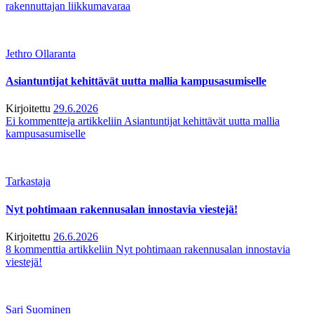
rakennuttajan liikkumavaraa
Jethro Ollaranta
Asiantuntijat kehittävät uutta mallia kampusasumiselle
Kirjoitettu
29.6.2026
Ei kommentteja
artikkeliin Asiantuntijat kehittävät uutta mallia
kampusasumiselle
Tarkastaja
Nyt pohtimaan rakennusalan innostavia viestejä!
Kirjoitettu
26.6.2026
8 kommenttia
artikkeliin Nyt pohtimaan rakennusalan innostavia
viestejä!
Sari Suominen