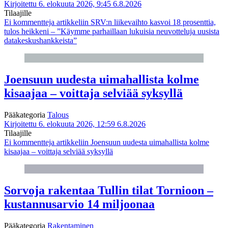
Kirjoitettu 6. elokuuta 2026, 9:45
6.8.2026
Tilaajille
Ei kommentteja
artikkeliin SRV:n liikevaihto kasvoi 18 prosenttia,
tulos heikkeni – ”Käymme parhaillaan lukuisia neuvotteluja uusista
datakeskushankkeista”
Joensuun uudesta uimahallista kolme
kisaajaa – voittaja selviää syksyllä
Pääkategoria
Talous
Kirjoitettu 6. elokuuta 2026, 12:59
6.8.2026
Tilaajille
Ei kommentteja
artikkeliin Joensuun uudesta uimahallista kolme
kisaajaa – voittaja selviää syksyllä
Sorvoja rakentaa Tullin tilat Tornioon –
kustannusarvio 14 miljoonaa
Pääkategoria
Rakentaminen