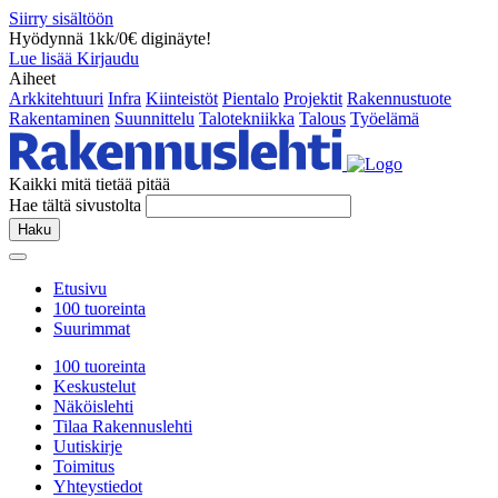
Siirry sisältöön
Hyödynnä 1kk/0€ diginäyte!
Lue lisää
Kirjaudu
Aiheet
Arkkitehtuuri
Infra
Kiinteistöt
Pientalo
Projektit
Rakennustuote
Rakentaminen
Suunnittelu
Talotekniikka
Talous
Työelämä
Kaikki mitä tietää pitää
Hae tältä sivustolta
Haku
Etusivu
100 tuoreinta
Suurimmat
100 tuoreinta
Keskustelut
Näköislehti
Tilaa Rakennuslehti
Uutiskirje
Toimitus
Yhteystiedot