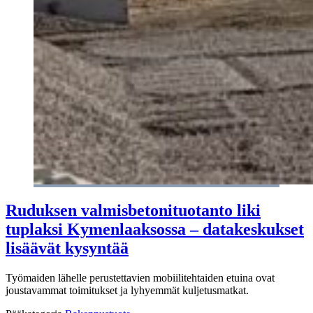
Ruduksen valmisbetonituotanto liki
tuplaksi Kymenlaaksossa – datakeskukset
lisäävät kysyntää
Työmaiden lähelle perustettavien mobiilitehtaiden etuina ovat
joustavammat toimitukset ja lyhyemmät kuljetusmatkat.