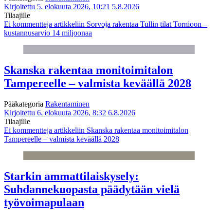
Kirjoitettu 5. elokuuta 2026, 10:21
5.8.2026
Tilaajille
Ei kommentteja
artikkeliin Sorvoja rakentaa Tullin tilat Tornioon –
kustannusarvio 14 miljoonaa
Skanska rakentaa monitoimitalon
Tampereelle – valmista keväällä 2028
Pääkategoria
Rakentaminen
Kirjoitettu 6. elokuuta 2026, 8:32
6.8.2026
Tilaajille
Ei kommentteja
artikkeliin Skanska rakentaa monitoimitalon
Tampereelle – valmista keväällä 2028
Starkin ammattilaiskysely:
Suhdannekuopasta päädytään vielä
työvoimapulaan