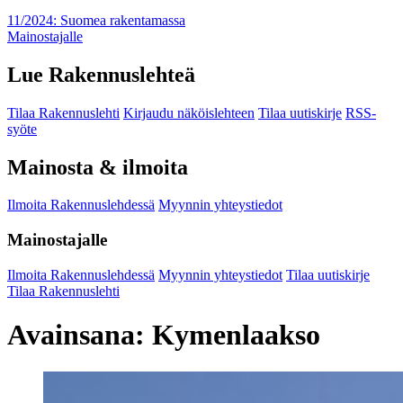
11/2024: Suomea rakentamassa
Mainostajalle
Lue Rakennuslehteä
Tilaa Rakennuslehti
Kirjaudu näköislehteen
Tilaa uutiskirje
RSS-
syöte
Mainosta & ilmoita
Ilmoita Rakennuslehdessä
Myynnin yhteystiedot
Mainostajalle
Ilmoita Rakennuslehdessä
Myynnin yhteystiedot
Tilaa uutiskirje
Tilaa Rakennuslehti
Avainsana:
Kymenlaakso