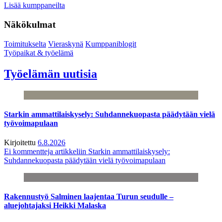
Lisää kumppaneilta
Näkökulmat
Toimitukselta
Vieraskynä
Kumppaniblogit
Työpaikat & työelämä
Työelämän uutisia
Starkin ammattilaiskysely: Suhdannekuopasta päädytään vielä
työvoimapulaan
Kirjoitettu
6.8.2026
Ei kommentteja
artikkeliin Starkin ammattilaiskysely:
Suhdannekuopasta päädytään vielä työvoimapulaan
Rakennustyö Salminen laajentaa Turun seudulle –
aluejohtajaksi Heikki Malaska