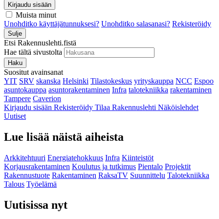
Kirjaudu sisään
Muista minut
Unohditko käyttäjätunnuksesi?
Unohditko salasanasi?
Rekisteröidy
Sulje
Etsi Rakennuslehti.fistä
Hae tältä sivustolta
Haku
Suositut avainsanat
YIT
SRV
skanska
Helsinki
Tilastokeskus
yrityskauppa
NCC
Espoo
asuntokauppa
asuntorakentaminen
Infra
talotekniikka
rakentaminen
Tampere
Caverion
Kirjaudu sisään
Rekisteröidy
Tilaa Rakennuslehti
Näköislehdet
Uutiset
Lue lisää näistä aiheista
Arkkitehtuuri
Energiatehokkuus
Infra
Kiinteistöt
Korjausrakentaminen
Koulutus ja tutkimus
Pientalo
Projektit
Rakennustuote
Rakentaminen
RaksaTV
Suunnittelu
Talotekniikka
Talous
Työelämä
Uutisissa nyt