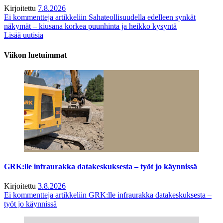
Kirjoitettu
7.8.2026
Ei kommentteja
artikkeliin Sahateollisuudella edelleen synkät
näkymät – kiusana korkea puunhinta ja heikko kysyntä
Lisää uutisia
Viikon luetuimmat
GRK:lle infraurakka datakeskuksesta – työt jo käynnissä
Kirjoitettu
3.8.2026
Ei kommentteja
artikkeliin GRK:lle infraurakka datakeskuksesta –
työt jo käynnissä