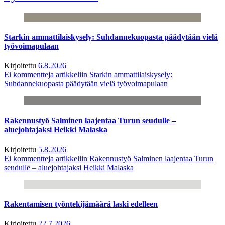
Starkin ammattilaiskysely: Suhdannekuopasta päädytään vielä
työvoimapulaan
Kirjoitettu
6.8.2026
Ei kommentteja
artikkeliin Starkin ammattilaiskysely:
Suhdannekuopasta päädytään vielä työvoimapulaan
Rakennustyö Salminen laajentaa Turun seudulle –
aluejohtajaksi Heikki Malaska
Kirjoitettu
5.8.2026
Ei kommentteja
artikkeliin Rakennustyö Salminen laajentaa Turun
seudulle – aluejohtajaksi Heikki Malaska
Rakentamisen työntekijämäärä laski edelleen
Kirjoitettu
22.7.2026