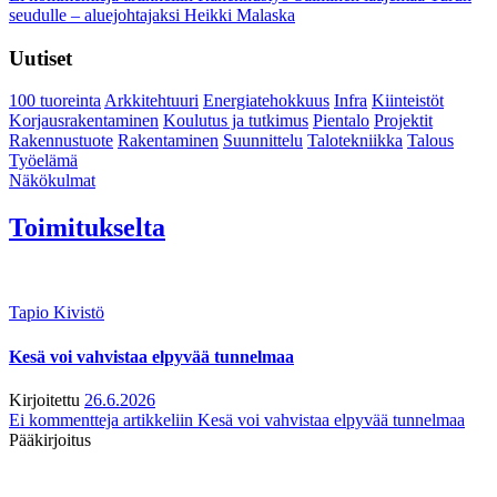
seudulle – aluejohtajaksi Heikki Malaska
Uutiset
100 tuoreinta
Arkkitehtuuri
Energiatehokkuus
Infra
Kiinteistöt
Korjausrakentaminen
Koulutus ja tutkimus
Pientalo
Projektit
Rakennustuote
Rakentaminen
Suunnittelu
Talotekniikka
Talous
Työelämä
Näkökulmat
Toimitukselta
Tapio Kivistö
Kesä voi vahvistaa elpyvää tunnelmaa
Kirjoitettu
26.6.2026
Ei kommentteja
artikkeliin Kesä voi vahvistaa elpyvää tunnelmaa
Pääkirjoitus