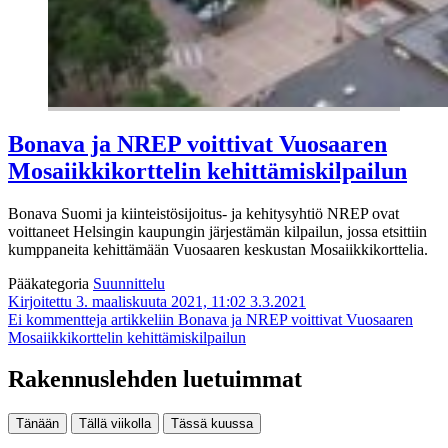
Bonava ja NREP voittivat Vuosaaren
Mosaiikkikorttelin kehittämiskilpailun
Bonava Suomi ja kiinteistösijoitus- ja kehitysyhtiö NREP ovat
voittaneet Helsingin kaupungin järjestämän kilpailun, jossa etsittiin
kumppaneita kehittämään Vuosaaren keskustan Mosaiikkikorttelia.
Pääkategoria
Suunnittelu
Kirjoitettu 3. maaliskuuta 2021, 11:02
3.3.2021
Ei kommentteja
artikkeliin Bonava ja NREP voittivat Vuosaaren
Mosaiikkikorttelin kehittämiskilpailun
Rakennuslehden luetuimmat
Tänään
Tällä viikolla
Tässä kuussa