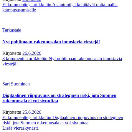
Ei kommentteja
artikkeliin Asiantuntijat kehittävät uutta mallia
kampusasumiselle
Tarkastaja
Nyt pohtimaan rakennusalan innostavia viestejä!
Kirjoitettu
26.6.2026
8 kommenttia
artikkeliin Nyt pohtimaan rakennusalan innostavia
viestejä!
Sari Suominen
Digitaalinen riippuvuus on strateginen riski, jota Suomen
rakennusala ei voi sivuuttaa
Kirjoitettu
25.6.2026
Ei kommentteja
artikkeliin Digitaalinen riippuvuus on strateginen
riski, jota Suomen rakennusala ei voi sivuuttaa
Lisää vieraskynästä