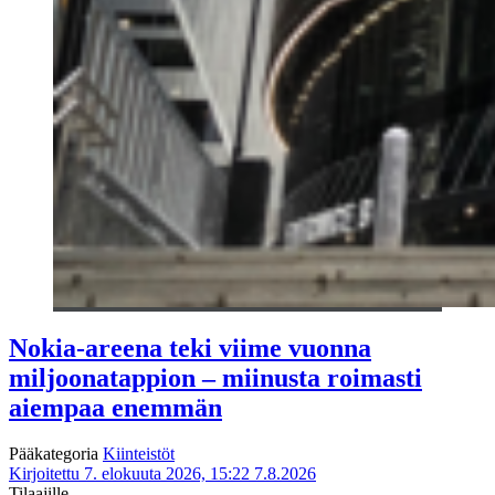
Nokia-areena teki viime vuonna
miljoonatappion – miinusta roimasti
aiempaa enemmän
Pääkategoria
Kiinteistöt
Kirjoitettu 7. elokuuta 2026, 15:22
7.8.2026
Tilaajille