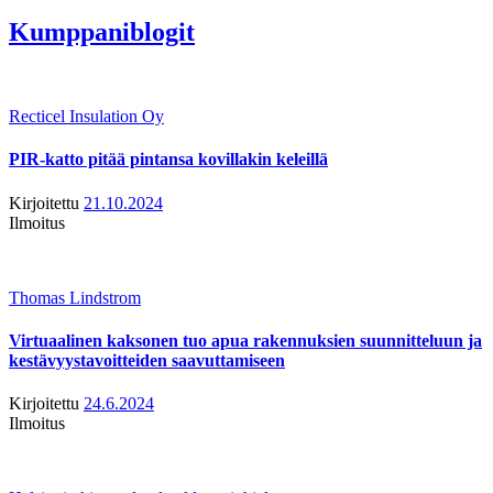
Kumppaniblogit
Recticel Insulation Oy
PIR-katto pitää pintansa kovillakin keleillä
Kirjoitettu
21.10.2024
Ilmoitus
Thomas Lindstrom
Virtuaalinen kaksonen tuo apua rakennuksien suunnitteluun ja
kestävyystavoitteiden saavuttamiseen
Kirjoitettu
24.6.2024
Ilmoitus