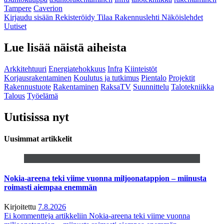
Tampere
Caverion
Kirjaudu sisään
Rekisteröidy
Tilaa Rakennuslehti
Näköislehdet
Uutiset
Lue lisää näistä aiheista
Arkkitehtuuri
Energiatehokkuus
Infra
Kiinteistöt
Korjausrakentaminen
Koulutus ja tutkimus
Pientalo
Projektit
Rakennustuote
Rakentaminen
RaksaTV
Suunnittelu
Talotekniikka
Talous
Työelämä
Uutisissa nyt
Uusimmat artikkelit
Nokia-areena teki viime vuonna miljoonatappion – miinusta
roimasti aiempaa enemmän
Kirjoitettu
7.8.2026
Ei kommentteja
artikkeliin Nokia-areena teki viime vuonna