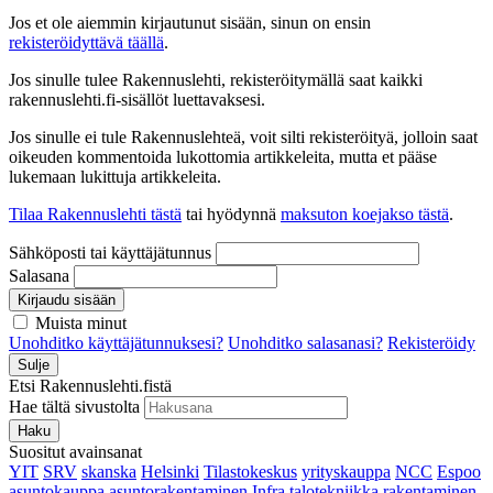
Jos et ole aiemmin kirjautunut sisään, sinun on ensin
rekisteröidyttävä täällä
.
Jos sinulle tulee Rakennuslehti, rekisteröitymällä saat kaikki
rakennuslehti.fi-sisällöt luettavaksesi.
Jos sinulle ei tule Rakennuslehteä, voit silti rekisteröityä, jolloin saat
oikeuden kommentoida lukottomia artikkeleita, mutta et pääse
lukemaan lukittuja artikkeleita.
Tilaa Rakennuslehti tästä
tai hyödynnä
maksuton koejakso tästä
.
Sähköposti tai käyttäjätunnus
Salasana
Kirjaudu sisään
Muista minut
Unohditko käyttäjätunnuksesi?
Unohditko salasanasi?
Rekisteröidy
Sulje
Etsi Rakennuslehti.fistä
Hae tältä sivustolta
Haku
Suositut avainsanat
YIT
SRV
skanska
Helsinki
Tilastokeskus
yrityskauppa
NCC
Espoo
asuntokauppa
asuntorakentaminen
Infra
talotekniikka
rakentaminen