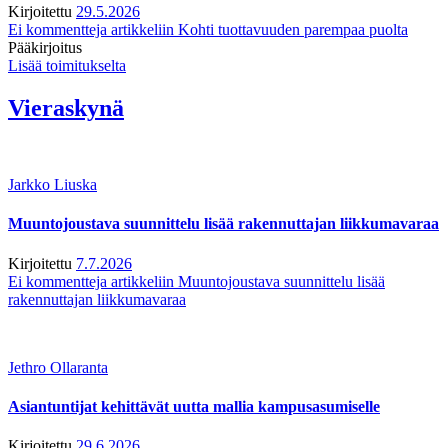
Kirjoitettu
29.5.2026
Ei kommentteja
artikkeliin Kohti tuottavuuden parempaa puolta
Pääkirjoitus
Lisää toimitukselta
Vieraskynä
Jarkko Liuska
Muuntojoustava suunnittelu lisää rakennuttajan liikkumavaraa
Kirjoitettu
7.7.2026
Ei kommentteja
artikkeliin Muuntojoustava suunnittelu lisää
rakennuttajan liikkumavaraa
Jethro Ollaranta
Asiantuntijat kehittävät uutta mallia kampusasumiselle
Kirjoitettu
29.6.2026