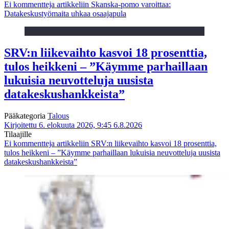
Ei kommentteja
artikkeliin Skanska-pomo varoittaa:
Datakeskustyömaita uhkaa osaajapula
SRV:n liikevaihto kasvoi 18 prosenttia,
tulos heikkeni – ”Käymme parhaillaan
lukuisia neuvotteluja uusista
datakeskushankkeista”
Pääkategoria
Talous
Kirjoitettu 6. elokuuta 2026, 9:45
6.8.2026
Tilaajille
Ei kommentteja
artikkeliin SRV:n liikevaihto kasvoi 18 prosenttia,
tulos heikkeni – ”Käymme parhaillaan lukuisia neuvotteluja uusista
datakeskushankkeista”