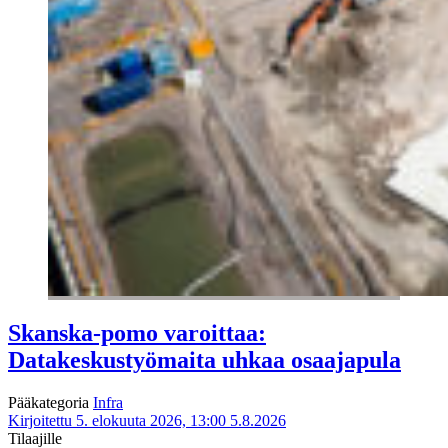
Skanska-pomo varoittaa:
Datakeskustyömaita uhkaa osaajapula
Pääkategoria
Infra
Kirjoitettu 5. elokuuta 2026, 13:00
5.8.2026
Tilaajille