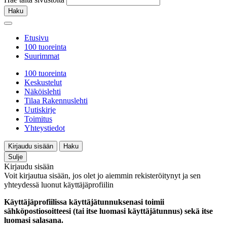
Haku
Etusivu
100 tuoreinta
Suurimmat
100 tuoreinta
Keskustelut
Näköislehti
Tilaa Rakennuslehti
Uutiskirje
Toimitus
Yhteystiedot
Kirjaudu sisään
Haku
Sulje
Kirjaudu sisään
Voit kirjautua sisään, jos olet jo aiemmin rekisteröitynyt ja sen
yhteydessä luonut käyttäjäprofiilin
Käyttäjäprofiilissa käyttäjätunnuksenasi toimii
sähköpostiosoitteesi (tai itse luomasi käyttäjätunnus) sekä itse
luomasi salasana.