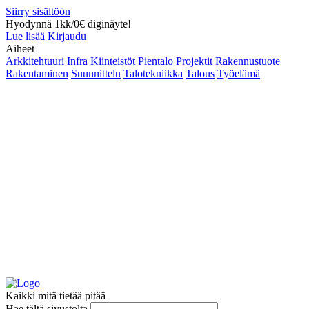
Siirry sisältöön
Hyödynnä 1kk/0€ diginäyte!
Lue lisää
Kirjaudu
Aiheet
Arkkitehtuuri
Infra
Kiinteistöt
Pientalo
Projektit
Rakennustuote
Rakentaminen
Suunnittelu
Talotekniikka
Talous
Työelämä
Kaikki mitä tietää pitää
Hae tältä sivustolta