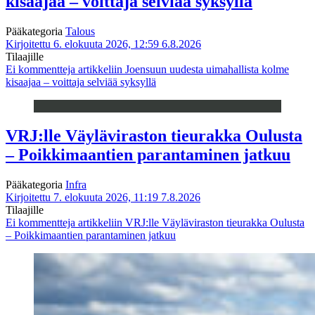
kisaajaa – voittaja selviää syksyllä
Pääkategoria
Talous
Kirjoitettu 6. elokuuta 2026, 12:59
6.8.2026
Tilaajille
Ei kommentteja
artikkeliin Joensuun uudesta uimahallista kolme
kisaajaa – voittaja selviää syksyllä
VRJ:lle Väyläviraston tieurakka Oulusta
– Poikkimaantien parantaminen jatkuu
Pääkategoria
Infra
Kirjoitettu 7. elokuuta 2026, 11:19
7.8.2026
Tilaajille
Ei kommentteja
artikkeliin VRJ:lle Väyläviraston tieurakka Oulusta
– Poikkimaantien parantaminen jatkuu