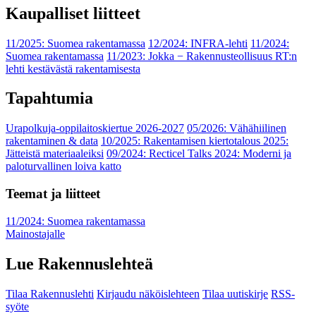
Kaupalliset liitteet
11/2025: Suomea rakentamassa
12/2024: INFRA-lehti
11/2024:
Suomea rakentamassa
11/2023: Jokka − Rakennusteollisuus RT:n
lehti kestävästä rakentamisesta
Tapahtumia
Urapolkuja-oppilaitoskiertue 2026-2027
05/2026: Vähähiilinen
rakentaminen & data
10/2025: Rakentamisen kiertotalous 2025:
Jätteistä materiaaleiksi
09/2024: Recticel Talks 2024: Moderni ja
paloturvallinen loiva katto
Teemat ja liitteet
11/2024: Suomea rakentamassa
Mainostajalle
Lue Rakennuslehteä
Tilaa Rakennuslehti
Kirjaudu näköislehteen
Tilaa uutiskirje
RSS-
syöte