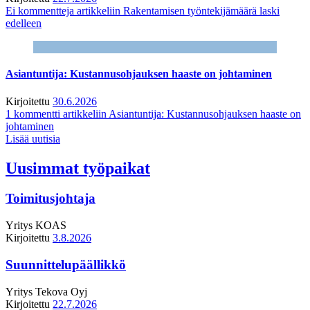
Ei kommentteja
artikkeliin Rakentamisen työntekijämäärä laski
edelleen
Asiantuntija: Kustannusohjauksen haaste on johtaminen
Kirjoitettu
30.6.2026
1 kommentti
artikkeliin Asiantuntija: Kustannusohjauksen haaste on
johtaminen
Lisää uutisia
Uusimmat työpaikat
Toimitusjohtaja
Yritys
KOAS
Kirjoitettu
3.8.2026
Suunnittelupäällikkö
Yritys
Tekova Oyj
Kirjoitettu
22.7.2026