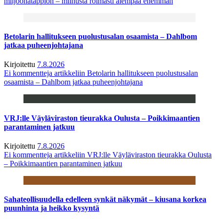
miljoonatappion – miinusta roimasti aiempaa enemmän
Betolarin hallitukseen puolustusalan osaamista – Dahlbom
jatkaa puheenjohtajana
Kirjoitettu
7.8.2026
Ei kommentteja
artikkeliin Betolarin hallitukseen puolustusalan
osaamista – Dahlbom jatkaa puheenjohtajana
VRJ:lle Väyläviraston tieurakka Oulusta – Poikkimaantien
parantaminen jatkuu
Kirjoitettu
7.8.2026
Ei kommentteja
artikkeliin VRJ:lle Väyläviraston tieurakka Oulusta
– Poikkimaantien parantaminen jatkuu
Sahateollisuudella edelleen synkät näkymät – kiusana korkea
puunhinta ja heikko kysyntä