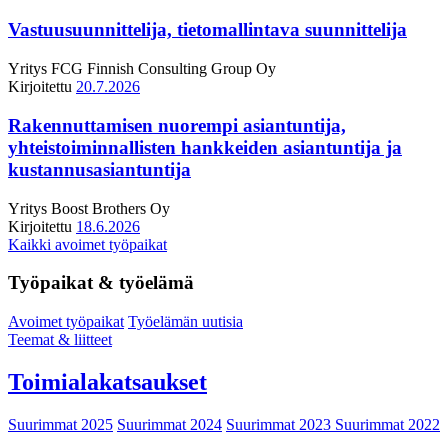
Vastuusuunnittelija, tietomallintava suunnittelija
Yritys
FCG Finnish Consulting Group Oy
Kirjoitettu
20.7.2026
Rakennuttamisen nuorempi asiantuntija,
yhteistoiminnallisten hankkeiden asiantuntija ja
kustannusasiantuntija
Yritys
Boost Brothers Oy
Kirjoitettu
18.6.2026
Kaikki avoimet työpaikat
Työpaikat & työelämä
Avoimet työpaikat
Työelämän uutisia
Teemat & liitteet
Toimialakatsaukset
Suurimmat 2025
Suurimmat 2024
Suurimmat 2023
Suurimmat 2022