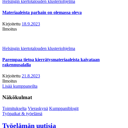
Helsingin kiertotalouden klusteriohjelma
Materiaaleista parhain on olemassa oleva
Kirjoitettu
18.9.2023
Ilmoitus
Helsingin kiertotalouden klusteriohjelma
Parempaa tietoa kierrätysmateriaaleista kaivataan
rakennusalalla
Kirjoitettu
21.8.2023
Ilmoitus
Lisää kumppaneilta
Näkökulmat
Toimitukselta
Vieraskynä
Kumppaniblogit
Työpaikat & työelämä
Työelämän uutisia