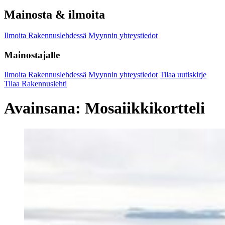
Mainosta & ilmoita
Ilmoita Rakennuslehdessä
Myynnin yhteystiedot
Mainostajalle
Ilmoita Rakennuslehdessä
Myynnin yhteystiedot
Tilaa uutiskirje
Tilaa Rakennuslehti
Avainsana:
Mosaiikkikortteli