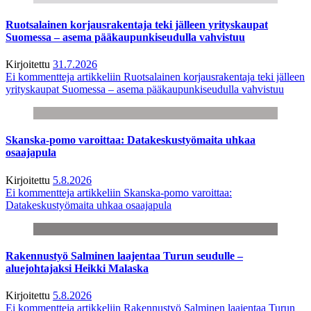
Ruotsalainen korjausrakentaja teki jälleen yrityskaupat
Suomessa – asema pääkaupunkiseudulla vahvistuu
Kirjoitettu
31.7.2026
Ei kommentteja
artikkeliin Ruotsalainen korjausrakentaja teki jälleen
yrityskaupat Suomessa – asema pääkaupunkiseudulla vahvistuu
Skanska-pomo varoittaa: Datakeskustyömaita uhkaa
osaajapula
Kirjoitettu
5.8.2026
Ei kommentteja
artikkeliin Skanska-pomo varoittaa:
Datakeskustyömaita uhkaa osaajapula
Rakennustyö Salminen laajentaa Turun seudulle –
aluejohtajaksi Heikki Malaska
Kirjoitettu
5.8.2026
Ei kommentteja
artikkeliin Rakennustyö Salminen laajentaa Turun