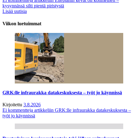
Ei kommentteja
artikkeliin Etteplanin kevät oli kohmeinen –
kysynnässä silti pientä piristystä
Lisää uutisia
Viikon luetuimmat
GRK:lle infraurakka datakeskuksesta – työt jo käynnissä
Kirjoitettu
3.8.2026
Ei kommentteja
artikkeliin GRK:lle infraurakka datakeskuksesta –
työt jo käynnissä