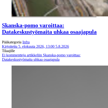
Skanska-pomo varoittaa:
Datakeskustyömaita uhkaa osaajapula
Pääkategoria
Infra
Kirjoitettu 5. elokuuta 2026, 13:00
5.8.2026
Tilaajille
Ei kommentteja
artikkeliin Skanska-pomo varoittaa:
Datakeskustyömaita uhkaa osaajapula