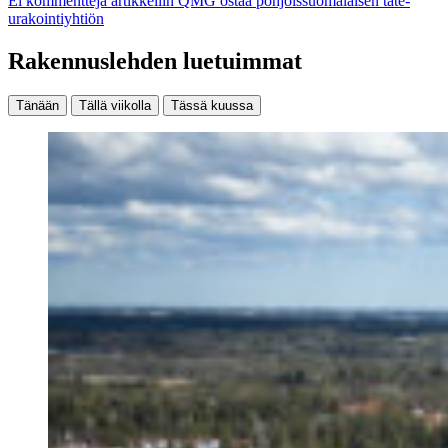
Ei kommentteja
artikkeliin QMG ostaa pohjoissuomalaisen tate-
urakointiyhtiön
Rakennuslehden luetuimmat
Tänään
Tällä viikolla
Tässä kuussa