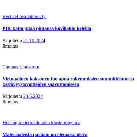
Recticel Insulation Oy
PIR-katto pitää pintansa kovillakin keleillä
Kirjoitettu
21.10.2024
Ilmoitus
Thomas Lindstrom
Virtuaalinen kaksonen tuo apua rakennuksien suunnitteluun ja
kestävyystavoitteiden saavuttamiseen
Kirjoitettu
24.6.2024
Ilmoitus
Helsingin kiertotalouden klusteriohjelma
Materiaaleista parhain on olemassa oleva