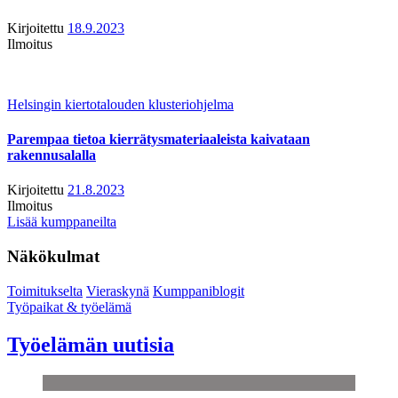
Kirjoitettu
18.9.2023
Ilmoitus
Helsingin kiertotalouden klusteriohjelma
Parempaa tietoa kierrätysmateriaaleista kaivataan
rakennusalalla
Kirjoitettu
21.8.2023
Ilmoitus
Lisää kumppaneilta
Näkökulmat
Toimitukselta
Vieraskynä
Kumppaniblogit
Työpaikat & työelämä
Työelämän uutisia