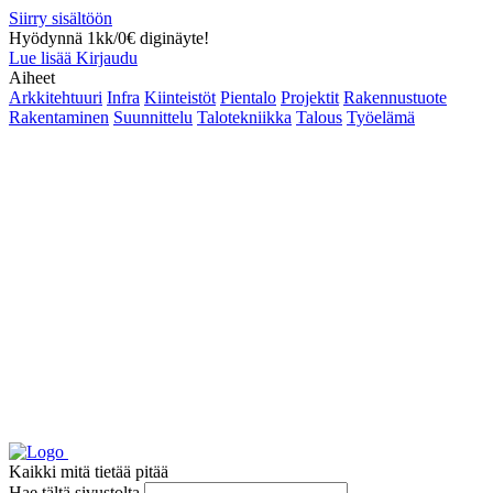
Siirry sisältöön
Hyödynnä 1kk/0€ diginäyte!
Lue lisää
Kirjaudu
Aiheet
Arkkitehtuuri
Infra
Kiinteistöt
Pientalo
Projektit
Rakennustuote
Rakentaminen
Suunnittelu
Talotekniikka
Talous
Työelämä
Kaikki mitä tietää pitää
Hae tältä sivustolta