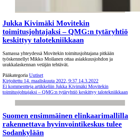
Jukka Kivimäki Movitekin
toimitusjohtajaksi – QMG:n tytäryhtiö
keskittyy talotekniikkaan
Samassa yhteydessä Movitekin toimitusjohtajana pitkään
työskennellyt Mikko Moilanen ottaa asiakkuusjohdon ja
urakkalaskennan vetäjän tehtävät.
Pääkategoria
Uutiset
Kirjoitettu 14. maaliskuuta 2022, 9:37
14.3.2022
Ei kommentteja
artikkeliin Jukka Kivimäki Movitekin
toimitusjohtajaksi – QMG:n tytäryhtiö keskittyy talotekniikkaan
Suomen ensimmäinen elinkaarimallilla
rakennettava hyvinvointikeskus tulee
Sodankylään