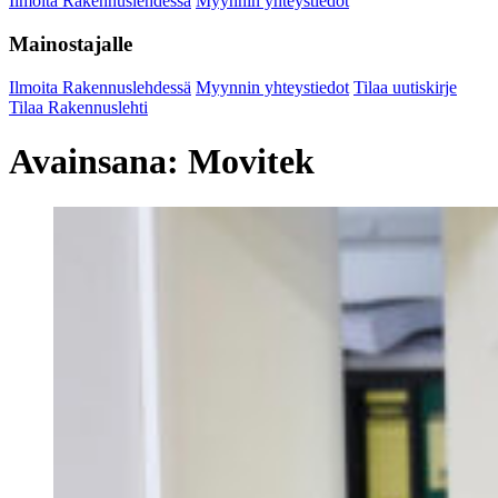
Ilmoita Rakennuslehdessä
Myynnin yhteystiedot
Mainostajalle
Ilmoita Rakennuslehdessä
Myynnin yhteystiedot
Tilaa uutiskirje
Tilaa Rakennuslehti
Avainsana:
Movitek