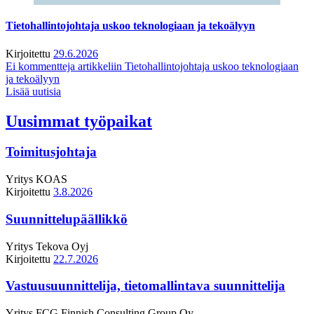
Tietohallintojohtaja uskoo teknologiaan ja tekoälyyn
Kirjoitettu
29.6.2026
Ei kommentteja
artikkeliin Tietohallintojohtaja uskoo teknologiaan
ja tekoälyyn
Lisää uutisia
Uusimmat työpaikat
Toimitusjohtaja
Yritys
KOAS
Kirjoitettu
3.8.2026
Suunnittelupäällikkö
Yritys
Tekova Oyj
Kirjoitettu
22.7.2026
Vastuusuunnittelija, tietomallintava suunnittelija
Yritys
FCG Finnish Consulting Group Oy