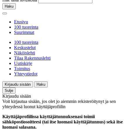
Haku
Etusivu
100 tuoreinta
Suurimmat
100 tuoreinta
Keskustelut
Näköislehti
Tilaa Rakennuslehti
Uutiskirje
Toimitus
Yhteystiedot
Kirjaudu sisään
Haku
Sulje
Kirjaudu sisään
Voit kirjautua sisään, jos olet jo aiemmin rekisteröitynyt ja sen
yhteydessä luonut käyttäjäprofiilin
Käyttäjäprofiilissa käyttäjätunnuksenasi toimii
sähköpostiosoitteesi (tai itse luomasi käyttäjätunnus) sekä itse
luomasi salasana.