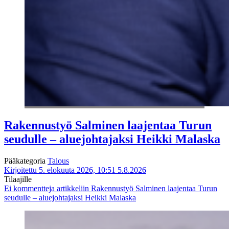
Rakennustyö Salminen laajentaa Turun
seudulle – aluejohtajaksi Heikki Malaska
Pääkategoria
Talous
Kirjoitettu 5. elokuuta 2026, 10:51
5.8.2026
Tilaajille
Ei kommentteja
artikkeliin Rakennustyö Salminen laajentaa Turun
seudulle – aluejohtajaksi Heikki Malaska