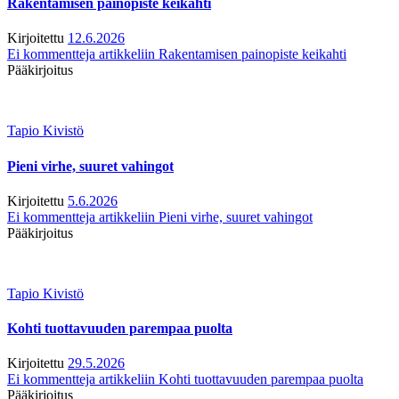
Rakentamisen painopiste keikahti
Kirjoitettu
12.6.2026
Ei kommentteja
artikkeliin Rakentamisen painopiste keikahti
Pääkirjoitus
Tapio Kivistö
Pieni virhe, suuret vahingot
Kirjoitettu
5.6.2026
Ei kommentteja
artikkeliin Pieni virhe, suuret vahingot
Pääkirjoitus
Tapio Kivistö
Kohti tuottavuuden parempaa puolta
Kirjoitettu
29.5.2026
Ei kommentteja
artikkeliin Kohti tuottavuuden parempaa puolta
Pääkirjoitus