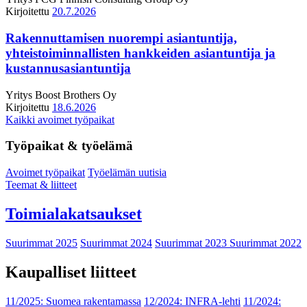
Kirjoitettu
20.7.2026
Rakennuttamisen nuorempi asiantuntija,
yhteistoiminnallisten hankkeiden asiantuntija ja
kustannusasiantuntija
Yritys
Boost Brothers Oy
Kirjoitettu
18.6.2026
Kaikki avoimet työpaikat
Työpaikat & työelämä
Avoimet työpaikat
Työelämän uutisia
Teemat & liitteet
Toimialakatsaukset
Suurimmat 2025
Suurimmat 2024
Suurimmat 2023
Suurimmat 2022
Kaupalliset liitteet
11/2025: Suomea rakentamassa
12/2024: INFRA-lehti
11/2024: