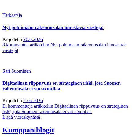
Tarkastaja
Nyt pohtimaan rakennusalan innostavia viestejä!
Kirjoitettu
26.6.2026
8 kommenttia
artikkeliin Nyt pohtimaan rakennusalan innostavia
viestejä!
Sari Suominen
Digitaalinen riippuvuus on strateginen riski, jota Suomen
rakennusala ei voi sivuuttaa
Kirjoitettu
25.6.2026
Ei kommentteja
artikkeliin Digitaalinen riippuvuus on strateginen
riski, jota Suomen rakennusala ei voi sivuuttaa
Lisää vieraskynästä
Kumppaniblogit