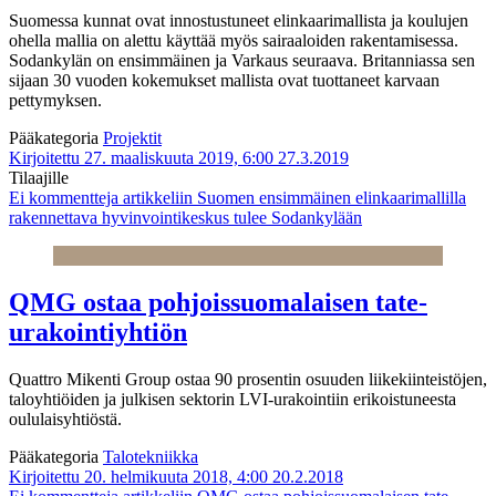
Suomessa kunnat ovat innostustuneet elinkaarimallista ja koulujen
ohella mallia on alettu käyttää myös sairaaloiden rakentamisessa.
Sodankylän on ensimmäinen ja Varkaus seuraava. Britanniassa sen
sijaan 30 vuoden kokemukset mallista ovat tuottaneet karvaan
pettymyksen.
Pääkategoria
Projektit
Kirjoitettu 27. maaliskuuta 2019, 6:00
27.3.2019
Tilaajille
Ei kommentteja
artikkeliin Suomen ensimmäinen elinkaarimallilla
rakennettava hyvinvointikeskus tulee Sodankylään
QMG ostaa pohjoissuomalaisen tate-
urakointiyhtiön
Quattro Mikenti Group ostaa 90 prosentin osuuden liikekiinteistöjen,
taloyhtiöiden ja julkisen sektorin LVI-urakointiin erikoistuneesta
oululaisyhtiöstä.
Pääkategoria
Talotekniikka
Kirjoitettu 20. helmikuuta 2018, 4:00
20.2.2018