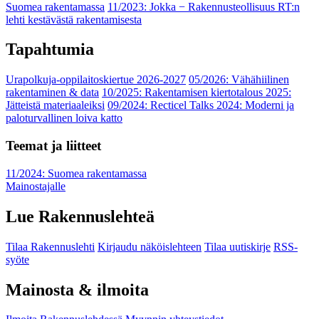
Suomea rakentamassa
11/2023: Jokka − Rakennusteollisuus RT:n
lehti kestävästä rakentamisesta
Tapahtumia
Urapolkuja-oppilaitoskiertue 2026-2027
05/2026: Vähähiilinen
rakentaminen & data
10/2025: Rakentamisen kiertotalous 2025:
Jätteistä materiaaleiksi
09/2024: Recticel Talks 2024: Moderni ja
paloturvallinen loiva katto
Teemat ja liitteet
11/2024: Suomea rakentamassa
Mainostajalle
Lue Rakennuslehteä
Tilaa Rakennuslehti
Kirjaudu näköislehteen
Tilaa uutiskirje
RSS-
syöte
Mainosta & ilmoita