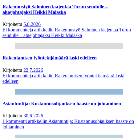
Rakennustyö Salminen laajentaa Turun seudulle –
aluejohtajaksi Heikki Malaska
Kirjoitettu
5.8.2026
Ei kommentteja
artikkeliin Rakennustyö Salminen laajentaa Turun
seudulle – aluejohtajaksi Heikki Malaska
Rakentamisen työntekijämäärä laski edelleen
Kirjoitettu
22.7.2026
Ei kommentteja
artikkeliin Rakentamisen työntekijämäärä laski
edelleen
Asiantuntija: Kustannusohjauksen haaste on johtaminen
Kirjoitettu
30.6.2026
1 kommentti
artikkeliin Asiantuntija: Kustannusohjauksen haaste on
johtaminen