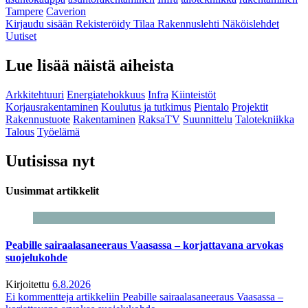
Tampere
Caverion
Kirjaudu sisään
Rekisteröidy
Tilaa Rakennuslehti
Näköislehdet
Uutiset
Lue lisää näistä aiheista
Arkkitehtuuri
Energiatehokkuus
Infra
Kiinteistöt
Korjausrakentaminen
Koulutus ja tutkimus
Pientalo
Projektit
Rakennustuote
Rakentaminen
RaksaTV
Suunnittelu
Talotekniikka
Talous
Työelämä
Uutisissa nyt
Uusimmat artikkelit
Peabille sairaalasaneeraus Vaasassa – korjattavana arvokas
suojelukohde
Kirjoitettu
6.8.2026
Ei kommentteja
artikkeliin Peabille sairaalasaneeraus Vaasassa –