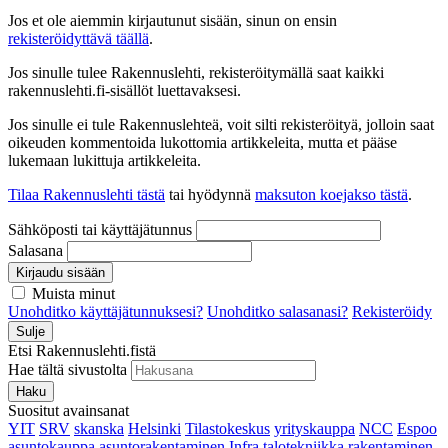
Jos et ole aiemmin kirjautunut sisään, sinun on ensin
rekisteröidyttävä täällä
.
Jos sinulle tulee Rakennuslehti, rekisteröitymällä saat kaikki
rakennuslehti.fi-sisällöt luettavaksesi.
Jos sinulle ei tule Rakennuslehteä, voit silti rekisteröityä, jolloin saat
oikeuden kommentoida lukottomia artikkeleita, mutta et pääse
lukemaan lukittuja artikkeleita.
Tilaa Rakennuslehti tästä
tai hyödynnä
maksuton koejakso tästä
.
Sähköposti tai käyttäjätunnus
Salasana
Kirjaudu sisään
Muista minut
Unohditko käyttäjätunnuksesi?
Unohditko salasanasi?
Rekisteröidy
Sulje
Etsi Rakennuslehti.fistä
Hae tältä sivustolta
Haku
Suositut avainsanat
YIT
SRV
skanska
Helsinki
Tilastokeskus
yrityskauppa
NCC
Espoo
asuntokauppa
asuntorakentaminen
Infra
talotekniikka
rakentaminen