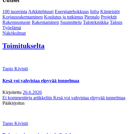
Uutiset
100 tuoreinta
Arkkitehtuuri
Energiatehokkuus
Infra
Kiinteistöt
Korjausrakentaminen
Koulutus ja tutkimus
Pientalo
Projektit
Rakennustuote
Rakentaminen
Suunnittelu
Talotekniikka
Talous
Työelämä
Näkökulmat
Toimitukselta
Tapio Kivistö
Kesä voi vahvistaa elpyvää tunnelmaa
Kirjoitettu
26.6.2026
Ei kommentteja
artikkeliin Kesä voi vahvistaa elpyvää tunnelmaa
Pääkirjoitus
Tapio Kivistö