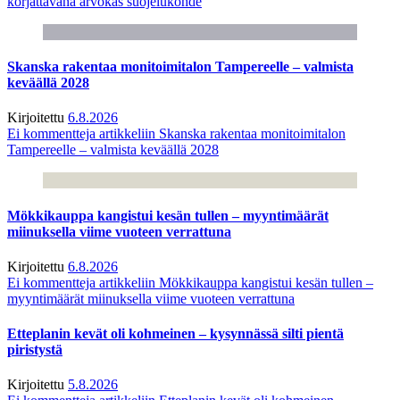
korjattavana arvokas suojelukohde
Skanska rakentaa monitoimitalon Tampereelle – valmista
keväällä 2028
Kirjoitettu
6.8.2026
Ei kommentteja
artikkeliin Skanska rakentaa monitoimitalon
Tampereelle – valmista keväällä 2028
Mökkikauppa kangistui kesän tullen – myyntimäärät
miinuksella viime vuoteen verrattuna
Kirjoitettu
6.8.2026
Ei kommentteja
artikkeliin Mökkikauppa kangistui kesän tullen –
myyntimäärät miinuksella viime vuoteen verrattuna
Etteplanin kevät oli kohmeinen – kysynnässä silti pientä
piristystä
Kirjoitettu
5.8.2026