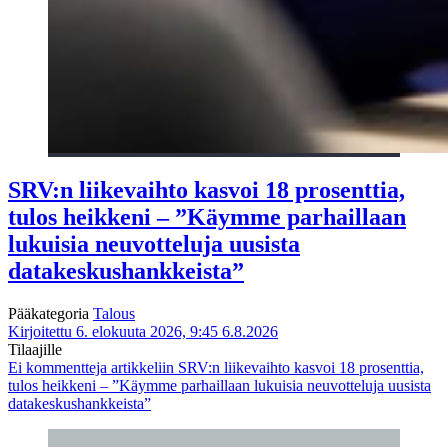
SRV:n liikevaihto kasvoi 18 prosenttia,
tulos heikkeni – ”Käymme parhaillaan
lukuisia neuvotteluja uusista
datakeskushankkeista”
Pääkategoria
Talous
Kirjoitettu 6. elokuuta 2026, 9:45
6.8.2026
Tilaajille
Ei kommentteja
artikkeliin SRV:n liikevaihto kasvoi 18 prosenttia,
tulos heikkeni – ”Käymme parhaillaan lukuisia neuvotteluja uusista
datakeskushankkeista”