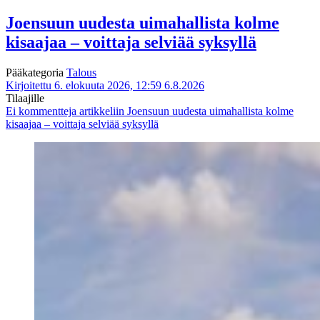
Joensuun uudesta uimahallista kolme
kisaajaa – voittaja selviää syksyllä
Pääkategoria
Talous
Kirjoitettu 6. elokuuta 2026, 12:59
6.8.2026
Tilaajille
Ei kommentteja
artikkeliin Joensuun uudesta uimahallista kolme
kisaajaa – voittaja selviää syksyllä