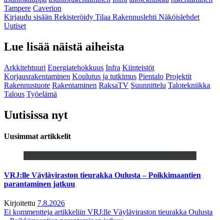
Tampere
Caverion
Kirjaudu sisään
Rekisteröidy
Tilaa Rakennuslehti
Näköislehdet
Uutiset
Lue lisää näistä aiheista
Arkkitehtuuri
Energiatehokkuus
Infra
Kiinteistöt
Korjausrakentaminen
Koulutus ja tutkimus
Pientalo
Projektit
Rakennustuote
Rakentaminen
RaksaTV
Suunnittelu
Talotekniikka
Talous
Työelämä
Uutisissa nyt
Uusimmat artikkelit
VRJ:lle Väyläviraston tieurakka Oulusta – Poikkimaantien
parantaminen jatkuu
Kirjoitettu
7.8.2026
Ei kommentteja
artikkeliin VRJ:lle Väyläviraston tieurakka Oulusta