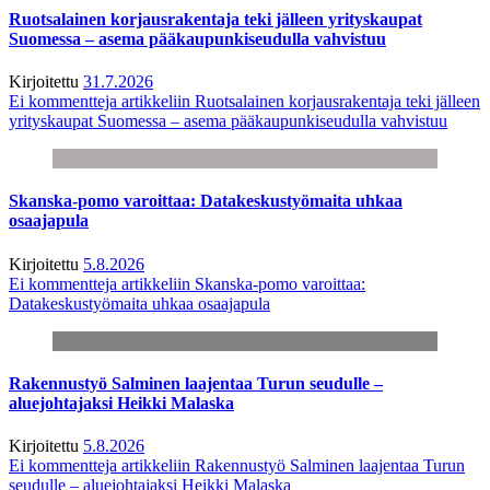
Ruotsalainen korjausrakentaja teki jälleen yrityskaupat
Suomessa – asema pääkaupunkiseudulla vahvistuu
Kirjoitettu
31.7.2026
Ei kommentteja
artikkeliin Ruotsalainen korjausrakentaja teki jälleen
yrityskaupat Suomessa – asema pääkaupunkiseudulla vahvistuu
Skanska-pomo varoittaa: Datakeskustyömaita uhkaa
osaajapula
Kirjoitettu
5.8.2026
Ei kommentteja
artikkeliin Skanska-pomo varoittaa:
Datakeskustyömaita uhkaa osaajapula
Rakennustyö Salminen laajentaa Turun seudulle –
aluejohtajaksi Heikki Malaska
Kirjoitettu
5.8.2026
Ei kommentteja
artikkeliin Rakennustyö Salminen laajentaa Turun
seudulle – aluejohtajaksi Heikki Malaska