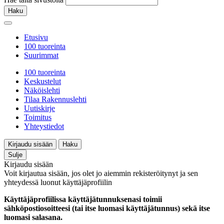
Haku
Etusivu
100 tuoreinta
Suurimmat
100 tuoreinta
Keskustelut
Näköislehti
Tilaa Rakennuslehti
Uutiskirje
Toimitus
Yhteystiedot
Kirjaudu sisään
Haku
Sulje
Kirjaudu sisään
Voit kirjautua sisään, jos olet jo aiemmin rekisteröitynyt ja sen
yhteydessä luonut käyttäjäprofiilin
Käyttäjäprofiilissa käyttäjätunnuksenasi toimii
sähköpostiosoitteesi (tai itse luomasi käyttäjätunnus) sekä itse
luomasi salasana.