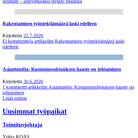
seudulle – aluejohtajaksi Heikki Malaska
Rakentamisen työntekijämäärä laski edelleen
Kirjoitettu
22.7.2026
Ei kommentteja
artikkeliin Rakentamisen työntekijämäärä laski
edelleen
Asiantuntija: Kustannusohjauksen haaste on johtaminen
Kirjoitettu
30.6.2026
1 kommentti
artikkeliin Asiantuntija: Kustannusohjauksen haaste on
johtaminen
Lisää uutisia
Uusimmat työpaikat
Toimitusjohtaja
Yritys
KOAS