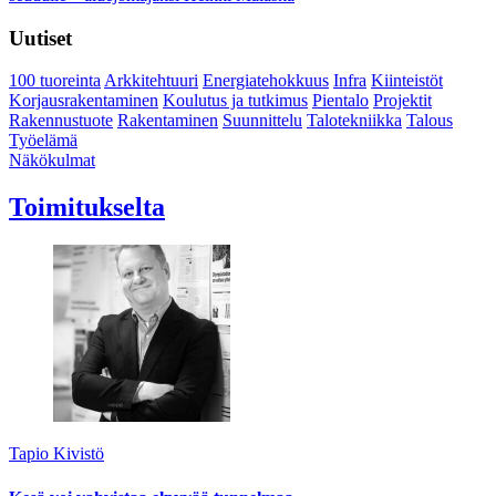
Uutiset
100 tuoreinta
Arkkitehtuuri
Energiatehokkuus
Infra
Kiinteistöt
Korjausrakentaminen
Koulutus ja tutkimus
Pientalo
Projektit
Rakennustuote
Rakentaminen
Suunnittelu
Talotekniikka
Talous
Työelämä
Näkökulmat
Toimitukselta
Tapio Kivistö