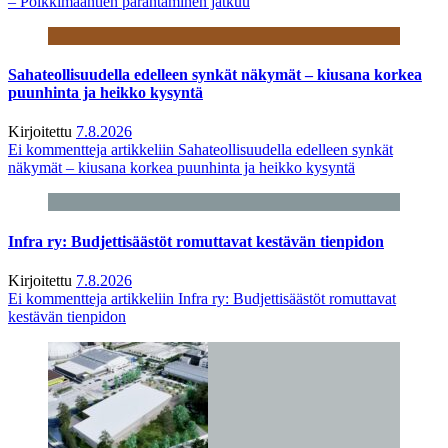
– Poikkimaantien parantaminen jatkuu
Sahateollisuudella edelleen synkät näkymät – kiusana korkea
puunhinta ja heikko kysyntä
Kirjoitettu
7.8.2026
Ei kommentteja
artikkeliin Sahateollisuudella edelleen synkät
näkymät – kiusana korkea puunhinta ja heikko kysyntä
Infra ry: Budjettisäästöt romuttavat kestävän tienpidon
Kirjoitettu
7.8.2026
Ei kommentteja
artikkeliin Infra ry: Budjettisäästöt romuttavat
kestävän tienpidon