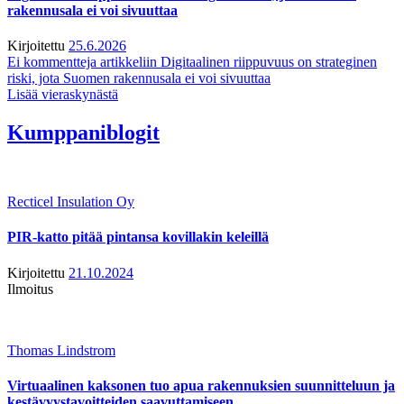
rakennusala ei voi sivuuttaa
Kirjoitettu
25.6.2026
Ei kommentteja
artikkeliin Digitaalinen riippuvuus on strateginen
riski, jota Suomen rakennusala ei voi sivuuttaa
Lisää vieraskynästä
Kumppaniblogit
Recticel Insulation Oy
PIR-katto pitää pintansa kovillakin keleillä
Kirjoitettu
21.10.2024
Ilmoitus
Thomas Lindstrom
Virtuaalinen kaksonen tuo apua rakennuksien suunnitteluun ja
kestävyystavoitteiden saavuttamiseen