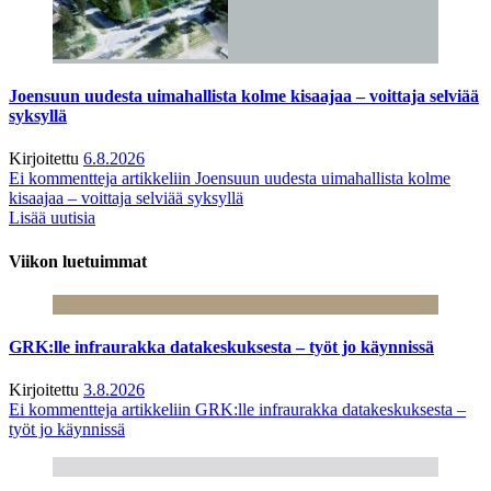
Joensuun uudesta uimahallista kolme kisaajaa – voittaja selviää
syksyllä
Kirjoitettu
6.8.2026
Ei kommentteja
artikkeliin Joensuun uudesta uimahallista kolme
kisaajaa – voittaja selviää syksyllä
Lisää uutisia
Viikon luetuimmat
GRK:lle infraurakka datakeskuksesta – työt jo käynnissä
Kirjoitettu
3.8.2026
Ei kommentteja
artikkeliin GRK:lle infraurakka datakeskuksesta –
työt jo käynnissä