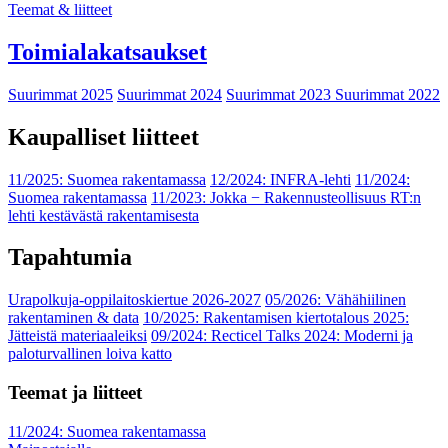
Teemat & liitteet
Toimialakatsaukset
Suurimmat 2025
Suurimmat 2024
Suurimmat 2023
Suurimmat 2022
Kaupalliset liitteet
11/2025: Suomea rakentamassa
12/2024: INFRA-lehti
11/2024:
Suomea rakentamassa
11/2023: Jokka − Rakennusteollisuus RT:n
lehti kestävästä rakentamisesta
Tapahtumia
Urapolkuja-oppilaitoskiertue 2026-2027
05/2026: Vähähiilinen
rakentaminen & data
10/2025: Rakentamisen kiertotalous 2025:
Jätteistä materiaaleiksi
09/2024: Recticel Talks 2024: Moderni ja
paloturvallinen loiva katto
Teemat ja liitteet
11/2024: Suomea rakentamassa