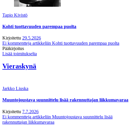
Tapio Kivistö
Kohti tuottavuuden parempaa puolta
Kirjoitettu
29.5.2026
Ei kommentteja
artikkeliin Kohti tuottavuuden parempaa puolta
Pääkirjoitus
Lisää toimitukselta
Vieraskynä
Jarkko Liuska
Muuntojoustava suunnittelu lisää rakennuttajan liikkumavaraa
Kirjoitettu
7.7.2026
Ei kommentteja
artikkeliin Muuntojoustava suunnittelu lisää
rakennuttajan liikkumavaraa