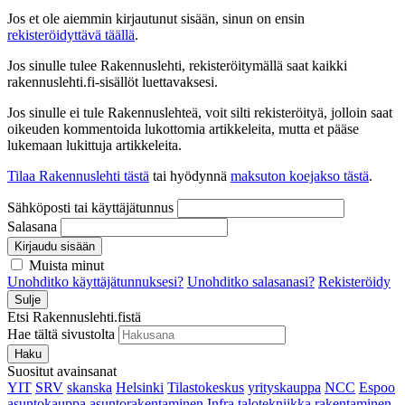
Jos et ole aiemmin kirjautunut sisään, sinun on ensin
rekisteröidyttävä täällä
.
Jos sinulle tulee Rakennuslehti, rekisteröitymällä saat kaikki
rakennuslehti.fi-sisällöt luettavaksesi.
Jos sinulle ei tule Rakennuslehteä, voit silti rekisteröityä, jolloin saat
oikeuden kommentoida lukottomia artikkeleita, mutta et pääse
lukemaan lukittuja artikkeleita.
Tilaa Rakennuslehti tästä
tai hyödynnä
maksuton koejakso tästä
.
Sähköposti tai käyttäjätunnus
Salasana
Kirjaudu sisään
Muista minut
Unohditko käyttäjätunnuksesi?
Unohditko salasanasi?
Rekisteröidy
Sulje
Etsi Rakennuslehti.fistä
Hae tältä sivustolta
Haku
Suositut avainsanat
YIT
SRV
skanska
Helsinki
Tilastokeskus
yrityskauppa
NCC
Espoo
asuntokauppa
asuntorakentaminen
Infra
talotekniikka
rakentaminen