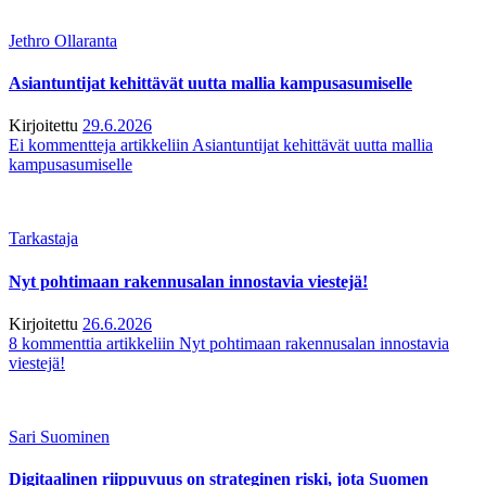
Jethro Ollaranta
Asiantuntijat kehittävät uutta mallia kampusasumiselle
Kirjoitettu
29.6.2026
Ei kommentteja
artikkeliin Asiantuntijat kehittävät uutta mallia
kampusasumiselle
Tarkastaja
Nyt pohtimaan rakennusalan innostavia viestejä!
Kirjoitettu
26.6.2026
8 kommenttia
artikkeliin Nyt pohtimaan rakennusalan innostavia
viestejä!
Sari Suominen
Digitaalinen riippuvuus on strateginen riski, jota Suomen