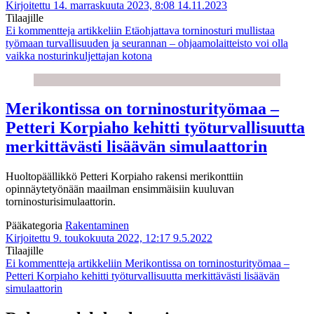
Kirjoitettu 14. marraskuuta 2023, 8:08
14.11.2023
Tilaajille
Ei kommentteja
artikkeliin Etäohjattava torninosturi mullistaa
työmaan turvallisuuden ja seurannan – ohjaamolaitteisto voi olla
vaikka nosturinkuljettajan kotona
Merikontissa on torninosturityömaa –
Petteri Korpiaho kehitti työturvallisuutta
merkittävästi lisäävän simulaattorin
Huoltopäällikkö Petteri Korpiaho rakensi merikonttiin
opinnäytetyönään maailman ensimmäisiin kuuluvan
torninosturisimulaattorin.
Pääkategoria
Rakentaminen
Kirjoitettu 9. toukokuuta 2022, 12:17
9.5.2022
Tilaajille
Ei kommentteja
artikkeliin Merikontissa on torninosturityömaa –
Petteri Korpiaho kehitti työturvallisuutta merkittävästi lisäävän
simulaattorin