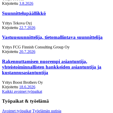
Kirjoitettu
3.8.2026
Suunnittelupäällikkö
Yritys
Tekova Oyj
Kirjoitettu
22.7.2026
Vastuusuunnittelija, tietomallintava suunnittelija
Yritys
FCG Finnish Consulting Group Oy
Kirjoitettu
20.7.2026
Rakennuttamisen nuorempi asiantuntija,
yhteistoiminnallisten hankkeiden asiantuntija ja
kustannusasiantuntija
Yritys
Boost Brothers Oy
Kirjoitettu
18.6.2026
Kaikki avoimet työpaikat
Työpaikat & työelämä
Avoimet työpaikat
Työelämän uutisia