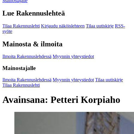
Mainostajalle
Lue Rakennuslehteä
Tilaa Rakennuslehti
Kirjaudu näköislehteen
Tilaa uutiskirje
RSS-
syöte
Mainosta & ilmoita
Ilmoita Rakennuslehdessä
Myynnin yhteystiedot
Mainostajalle
Ilmoita Rakennuslehdessä
Myynnin yhteystiedot
Tilaa uutiskirje
Tilaa Rakennuslehti
Avainsana:
Petteri Korpiaho