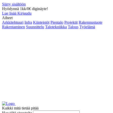
Siirry sisältöön
Hyödynnä 1kk/0€ diginäyte!
Lue lisää
Kirjaudu
Aiheet
Arkkitehtuuri
Infra
Kiinteistöt
Pientalo
Projektit
Rakennustuote
Rakentaminen
Suunnittelu
Talotekniikka
Talous
Työelämä
Kaikki mitä tietää pitää
Hae tältä sivustolta