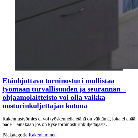
Etäohjattava torninosturi mullistaa
työmaan turvallisuuden ja seurannan –
ohjaamolaitteisto voi olla vaikka
nosturinkuljettajan kotona
Rakennustyömies ei voi työskennellä etänä on väittämä, joka ei enää
päde – ainakaan jos on kyse torninosturinkuljettajasta.
Pääkategoria
Rakentaminen