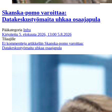
Skanska-pomo varoittaa:
Datakeskustyömaita uhkaa osaajapula
Pääkategoria
Infra
Kirjoitettu 5. elokuuta 2026, 13:00
5.8.2026
Tilaajille
Ei kommentteja
artikkeliin Skanska-pomo varoittaa:
Datakeskustyömaita uhkaa osaajapula