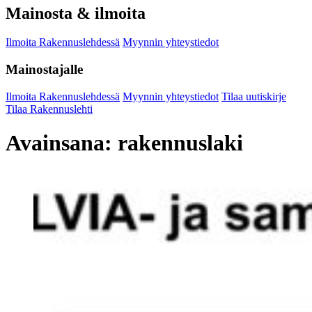
Mainosta & ilmoita
Ilmoita Rakennuslehdessä
Myynnin yhteystiedot
Mainostajalle
Ilmoita Rakennuslehdessä
Myynnin yhteystiedot
Tilaa uutiskirje
Tilaa Rakennuslehti
Avainsana:
rakennuslaki