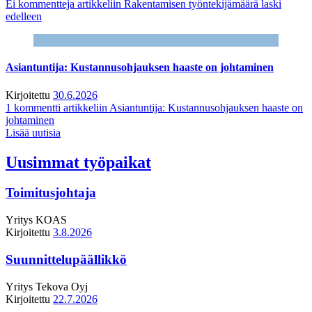
Ei kommentteja
artikkeliin Rakentamisen työntekijämäärä laski
edelleen
Asiantuntija: Kustannusohjauksen haaste on johtaminen
Kirjoitettu
30.6.2026
1 kommentti
artikkeliin Asiantuntija: Kustannusohjauksen haaste on
johtaminen
Lisää uutisia
Uusimmat työpaikat
Toimitusjohtaja
Yritys
KOAS
Kirjoitettu
3.8.2026
Suunnittelupäällikkö
Yritys
Tekova Oyj
Kirjoitettu
22.7.2026