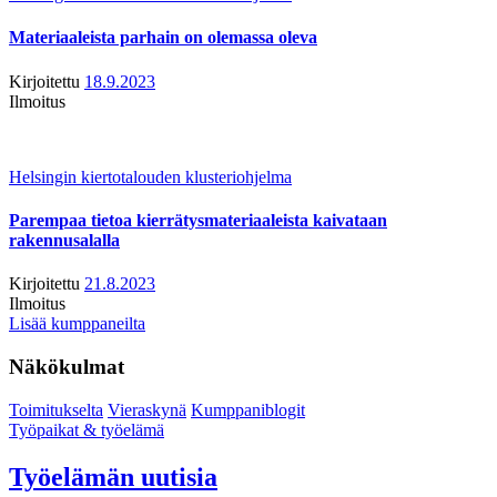
Materiaaleista parhain on olemassa oleva
Kirjoitettu
18.9.2023
Ilmoitus
Helsingin kiertotalouden klusteriohjelma
Parempaa tietoa kierrätysmateriaaleista kaivataan
rakennusalalla
Kirjoitettu
21.8.2023
Ilmoitus
Lisää kumppaneilta
Näkökulmat
Toimitukselta
Vieraskynä
Kumppaniblogit
Työpaikat & työelämä
Työelämän uutisia