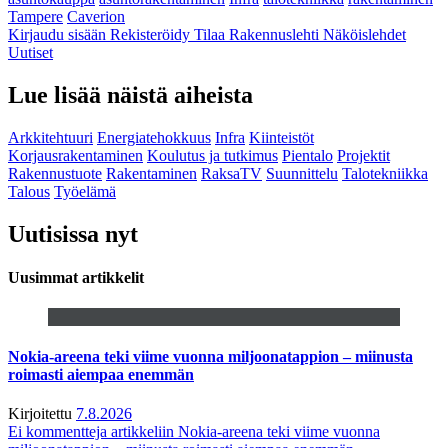
Tampere
Caverion
Kirjaudu sisään
Rekisteröidy
Tilaa Rakennuslehti
Näköislehdet
Uutiset
Lue lisää näistä aiheista
Arkkitehtuuri
Energiatehokkuus
Infra
Kiinteistöt
Korjausrakentaminen
Koulutus ja tutkimus
Pientalo
Projektit
Rakennustuote
Rakentaminen
RaksaTV
Suunnittelu
Talotekniikka
Talous
Työelämä
Uutisissa nyt
Uusimmat artikkelit
Nokia-areena teki viime vuonna miljoonatappion – miinusta
roimasti aiempaa enemmän
Kirjoitettu
7.8.2026
Ei kommentteja
artikkeliin Nokia-areena teki viime vuonna