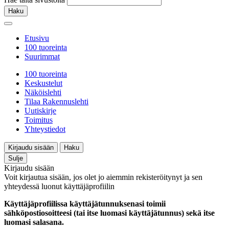
Haku
Etusivu
100 tuoreinta
Suurimmat
100 tuoreinta
Keskustelut
Näköislehti
Tilaa Rakennuslehti
Uutiskirje
Toimitus
Yhteystiedot
Kirjaudu sisään
Haku
Sulje
Kirjaudu sisään
Voit kirjautua sisään, jos olet jo aiemmin rekisteröitynyt ja sen
yhteydessä luonut käyttäjäprofiilin
Käyttäjäprofiilissa käyttäjätunnuksenasi toimii
sähköpostiosoitteesi (tai itse luomasi käyttäjätunnus) sekä itse
luomasi salasana.