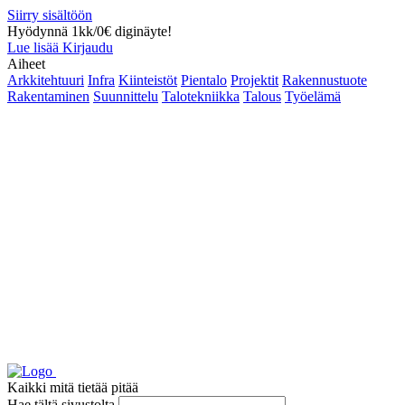
Siirry sisältöön
Hyödynnä 1kk/0€ diginäyte!
Lue lisää
Kirjaudu
Aiheet
Arkkitehtuuri
Infra
Kiinteistöt
Pientalo
Projektit
Rakennustuote
Rakentaminen
Suunnittelu
Talotekniikka
Talous
Työelämä
Kaikki mitä tietää pitää
Hae tältä sivustolta