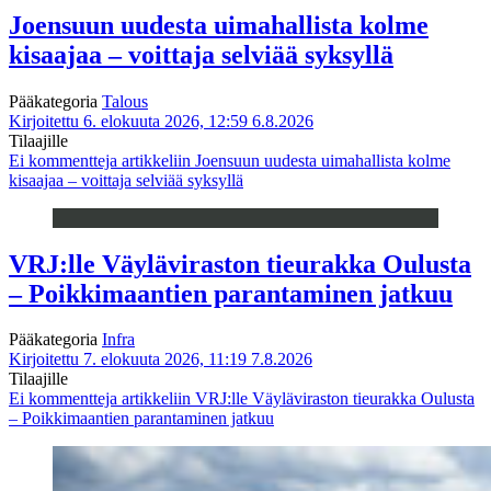
Joensuun uudesta uimahallista kolme
kisaajaa – voittaja selviää syksyllä
Pääkategoria
Talous
Kirjoitettu 6. elokuuta 2026, 12:59
6.8.2026
Tilaajille
Ei kommentteja
artikkeliin Joensuun uudesta uimahallista kolme
kisaajaa – voittaja selviää syksyllä
VRJ:lle Väyläviraston tieurakka Oulusta
– Poikkimaantien parantaminen jatkuu
Pääkategoria
Infra
Kirjoitettu 7. elokuuta 2026, 11:19
7.8.2026
Tilaajille
Ei kommentteja
artikkeliin VRJ:lle Väyläviraston tieurakka Oulusta
– Poikkimaantien parantaminen jatkuu