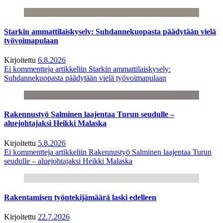
Starkin ammattilaiskysely: Suhdannekuopasta päädytään vielä
työvoimapulaan
Kirjoitettu
6.8.2026
Ei kommentteja
artikkeliin Starkin ammattilaiskysely:
Suhdannekuopasta päädytään vielä työvoimapulaan
Rakennustyö Salminen laajentaa Turun seudulle –
aluejohtajaksi Heikki Malaska
Kirjoitettu
5.8.2026
Ei kommentteja
artikkeliin Rakennustyö Salminen laajentaa Turun
seudulle – aluejohtajaksi Heikki Malaska
Rakentamisen työntekijämäärä laski edelleen
Kirjoitettu
22.7.2026