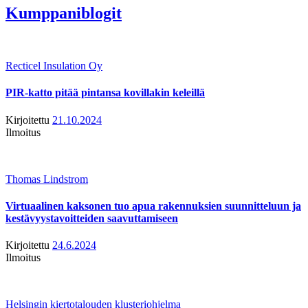
Kumppaniblogit
Recticel Insulation Oy
PIR-katto pitää pintansa kovillakin keleillä
Kirjoitettu
21.10.2024
Ilmoitus
Thomas Lindstrom
Virtuaalinen kaksonen tuo apua rakennuksien suunnitteluun ja
kestävyystavoitteiden saavuttamiseen
Kirjoitettu
24.6.2024
Ilmoitus
Helsingin kiertotalouden klusteriohjelma