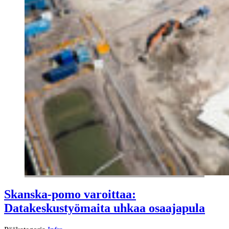
Skanska-pomo varoittaa:
Datakeskustyömaita uhkaa osaajapula