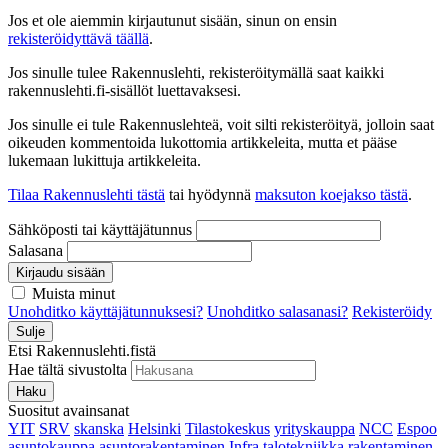
Jos et ole aiemmin kirjautunut sisään, sinun on ensin
rekisteröidyttävä täällä
.
Jos sinulle tulee Rakennuslehti, rekisteröitymällä saat kaikki
rakennuslehti.fi-sisällöt luettavaksesi.
Jos sinulle ei tule Rakennuslehteä, voit silti rekisteröityä, jolloin saat
oikeuden kommentoida lukottomia artikkeleita, mutta et pääse
lukemaan lukittuja artikkeleita.
Tilaa Rakennuslehti tästä
tai hyödynnä
maksuton koejakso tästä
.
Sähköposti tai käyttäjätunnus
Salasana
Kirjaudu sisään
Muista minut
Unohditko käyttäjätunnuksesi?
Unohditko salasanasi?
Rekisteröidy
Sulje
Etsi Rakennuslehti.fistä
Hae tältä sivustolta
Haku
Suositut avainsanat
YIT
SRV
skanska
Helsinki
Tilastokeskus
yrityskauppa
NCC
Espoo
asuntokauppa
asuntorakentaminen
Infra
talotekniikka
rakentaminen