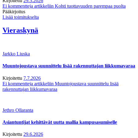
Kirjoitettu
29.5.2026
Ei kommentteja
artikkeliin Kohti tuottavuuden parempaa puolta
Pääkirjoitus
Lisää toimitukselta
Vieraskynä
Jarkko Liuska
Muuntojoustava suunnittelu lisää rakennuttajan liikkumavaraa
Kirjoitettu
7.7.2026
Ei kommentteja
artikkeliin Muuntojoustava suunnittelu lisää
rakennuttajan liikkumavaraa
Jethro Ollaranta
Asiantuntijat kehittävät uutta mallia kampusasumiselle
Kirjoitettu
29.6.2026