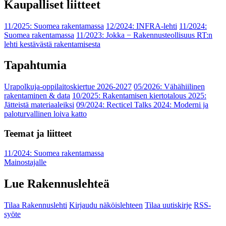
Kaupalliset liitteet
11/2025: Suomea rakentamassa
12/2024: INFRA-lehti
11/2024:
Suomea rakentamassa
11/2023: Jokka − Rakennusteollisuus RT:n
lehti kestävästä rakentamisesta
Tapahtumia
Urapolkuja-oppilaitoskiertue 2026-2027
05/2026: Vähähiilinen
rakentaminen & data
10/2025: Rakentamisen kiertotalous 2025:
Jätteistä materiaaleiksi
09/2024: Recticel Talks 2024: Moderni ja
paloturvallinen loiva katto
Teemat ja liitteet
11/2024: Suomea rakentamassa
Mainostajalle
Lue Rakennuslehteä
Tilaa Rakennuslehti
Kirjaudu näköislehteen
Tilaa uutiskirje
RSS-
syöte