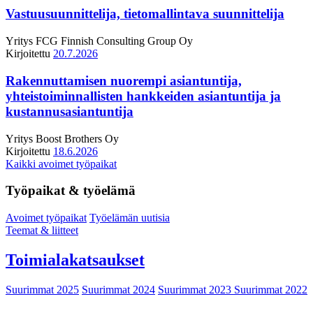
Vastuusuunnittelija, tietomallintava suunnittelija
Yritys
FCG Finnish Consulting Group Oy
Kirjoitettu
20.7.2026
Rakennuttamisen nuorempi asiantuntija,
yhteistoiminnallisten hankkeiden asiantuntija ja
kustannusasiantuntija
Yritys
Boost Brothers Oy
Kirjoitettu
18.6.2026
Kaikki avoimet työpaikat
Työpaikat & työelämä
Avoimet työpaikat
Työelämän uutisia
Teemat & liitteet
Toimialakatsaukset
Suurimmat 2025
Suurimmat 2024
Suurimmat 2023
Suurimmat 2022