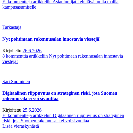
Ei kommentteja
artikkeliin Asiantuntijat kehittävät uutta mallia
kampusasumiselle
Tarkastaja
Nyt pohtimaan rakennusalan innostavia viestejä!
Kirjoitettu
26.6.2026
8 kommenttia
artikkeliin Nyt pohtimaan rakennusalan innostavia
viestejä!
Sari Suominen
Digitaalinen riippuvuus on strateginen riski, jota Suomen
rakennusala ei voi sivuuttaa
Kirjoitettu
25.6.2026
Ei kommentteja
artikkeliin Digitaalinen riippuvuus on strateginen
riski, jota Suomen rakennusala ei voi sivuuttaa
Lisää vieraskynästä