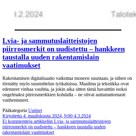
Lvia- ja sammutuslaitteistojen
piirrosmerkit on uudistettu – hankkeen
taustalla uuden rakentamislain
vaatimukset
Rakentamisen digitalisaatio vaikuttaa moneen suuntaan, ja siihen on
törmätty myös suunnittelun työkaluissa. Maailma ja tekniikka ovat
edenneet vinhaa vauhtia, ja jokin aika sitten tämä havaittiin isoksi
ongelmaksi piirrosmerkkien kohdalla – ne olivat auttamattomasti
vanhentuneet.
Pääkategoria
Uutiset
Kirjoitettu 4. maaliskuuta 2024, 9:00
4.3.2024
Ei kommentteja
artikkeliin Lvia- ja sammutuslaitteistojen
piirrosmerkit on uudistettu – hankkeen taustalla uuden
rakentamislain vaatimukset