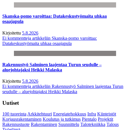
Skanska-pomo varoittaa: Datakeskustyömaita uhkaa
osaajapula
Kirjoitettu
5.8.2026
Ei kommentteja
artikkeliin Skanska-pomo varoittaa:
Datakeskustyömaita uhkaa osaajapula
Rakennustyö Salminen laajentaa Turun seudulle –
aluejohtajaksi Heikki Malaska
Kirjoitettu
5.8.2026
Ei kommentteja
artikkeliin Rakennustyö Salminen laajentaa Turun
seudulle – aluejohtajaksi Heikki Malaska
Uutiset
100 tuoreinta
Arkkitehtuuri
Energiatehokkuus
Infra
Kiinteistöt
Korjausrakentaminen
Koulutus ja tutkimus
Pientalo
Projektit
Rakennustuote
Rakentaminen
Suunnittelu
Talotekniikka
Talous
Työelämä