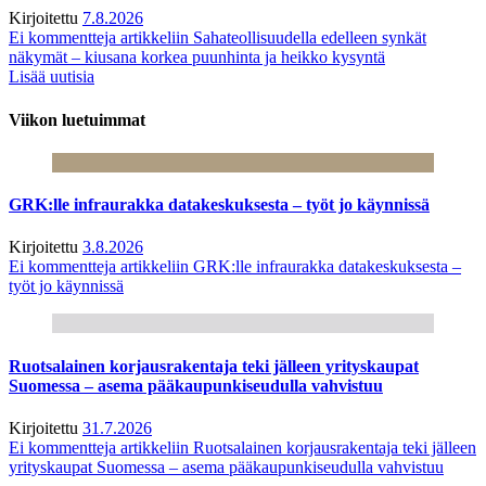
Kirjoitettu
7.8.2026
Ei kommentteja
artikkeliin Sahateollisuudella edelleen synkät
näkymät – kiusana korkea puunhinta ja heikko kysyntä
Lisää uutisia
Viikon luetuimmat
GRK:lle infraurakka datakeskuksesta – työt jo käynnissä
Kirjoitettu
3.8.2026
Ei kommentteja
artikkeliin GRK:lle infraurakka datakeskuksesta –
työt jo käynnissä
Ruotsalainen korjausrakentaja teki jälleen yrityskaupat
Suomessa – asema pääkaupunkiseudulla vahvistuu
Kirjoitettu
31.7.2026
Ei kommentteja
artikkeliin Ruotsalainen korjausrakentaja teki jälleen
yrityskaupat Suomessa – asema pääkaupunkiseudulla vahvistuu