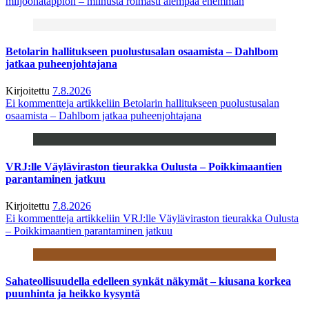
miljoonatappion – miinusta roimasti aiempaa enemmän
Betolarin hallitukseen puolustusalan osaamista – Dahlbom
jatkaa puheenjohtajana
Kirjoitettu
7.8.2026
Ei kommentteja
artikkeliin Betolarin hallitukseen puolustusalan
osaamista – Dahlbom jatkaa puheenjohtajana
VRJ:lle Väyläviraston tieurakka Oulusta – Poikkimaantien
parantaminen jatkuu
Kirjoitettu
7.8.2026
Ei kommentteja
artikkeliin VRJ:lle Väyläviraston tieurakka Oulusta
– Poikkimaantien parantaminen jatkuu
Sahateollisuudella edelleen synkät näkymät – kiusana korkea
puunhinta ja heikko kysyntä