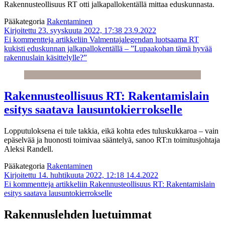
Rakennusteollisuus RT otti jalkapallokentällä mittaa eduskunnasta.
Pääkategoria
Rakentaminen
Kirjoitettu 23. syyskuuta 2022, 17:38
23.9.2022
Ei kommentteja
artikkeliin Valmentajalegendan luotsaama RT
kukisti eduskunnan jalkapallokentällä – ”Lupaakohan tämä hyvää
rakennuslain käsittelylle?”
Rakennusteollisuus RT: Rakentamislain
esitys saatava lausuntokierrokselle
Lopputuloksena ei tule takkia, eikä kohta edes tuluskukkaroa – vain
epäselvää ja huonosti toimivaa sääntelyä, sanoo RT:n toimitusjohtaja
Aleksi Randell.
Pääkategoria
Rakentaminen
Kirjoitettu 14. huhtikuuta 2022, 12:18
14.4.2022
Ei kommentteja
artikkeliin Rakennusteollisuus RT: Rakentamislain
esitys saatava lausuntokierrokselle
Rakennuslehden luetuimmat