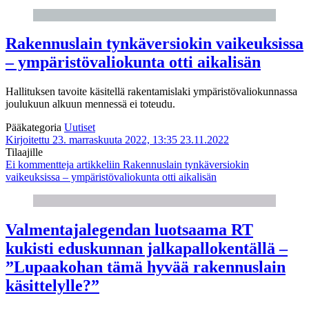
Rakennuslain tynkäversiokin vaikeuksissa
– ympäristövaliokunta otti aikalisän
Hallituksen tavoite käsitellä rakentamislaki ympäristövaliokunnassa
joulukuun alkuun mennessä ei toteudu.
Pääkategoria
Uutiset
Kirjoitettu 23. marraskuuta 2022, 13:35
23.11.2022
Tilaajille
Ei kommentteja
artikkeliin Rakennuslain tynkäversiokin
vaikeuksissa – ympäristövaliokunta otti aikalisän
Valmentajalegendan luotsaama RT
kukisti eduskunnan jalkapallokentällä –
”Lupaakohan tämä hyvää rakennuslain
käsittelylle?”