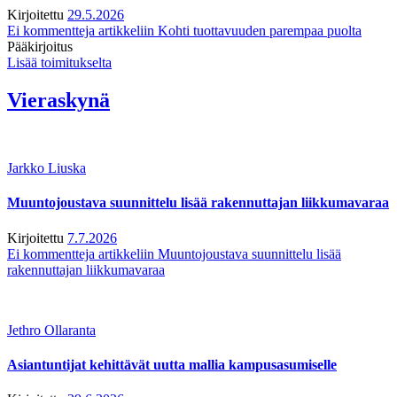
Kirjoitettu
29.5.2026
Ei kommentteja
artikkeliin Kohti tuottavuuden parempaa puolta
Pääkirjoitus
Lisää toimitukselta
Vieraskynä
Jarkko Liuska
Muuntojoustava suunnittelu lisää rakennuttajan liikkumavaraa
Kirjoitettu
7.7.2026
Ei kommentteja
artikkeliin Muuntojoustava suunnittelu lisää
rakennuttajan liikkumavaraa
Jethro Ollaranta
Asiantuntijat kehittävät uutta mallia kampusasumiselle