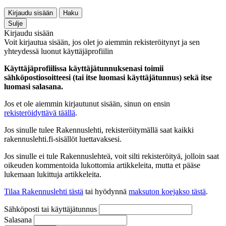
Kirjaudu sisään
Haku
Sulje
Kirjaudu sisään
Voit kirjautua sisään, jos olet jo aiemmin rekisteröitynyt ja sen
yhteydessä luonut käyttäjäprofiilin
Käyttäjäprofiilissa käyttäjätunnuksenasi toimii
sähköpostiosoitteesi (tai itse luomasi käyttäjätunnus) sekä itse
luomasi salasana.
Jos et ole aiemmin kirjautunut sisään, sinun on ensin
rekisteröidyttävä täällä
.
Jos sinulle tulee Rakennuslehti, rekisteröitymällä saat kaikki
rakennuslehti.fi-sisällöt luettavaksesi.
Jos sinulle ei tule Rakennuslehteä, voit silti rekisteröityä, jolloin saat
oikeuden kommentoida lukottomia artikkeleita, mutta et pääse
lukemaan lukittuja artikkeleita.
Tilaa Rakennuslehti tästä
tai hyödynnä
maksuton koejakso tästä
.
Sähköposti tai käyttäjätunnus
Salasana