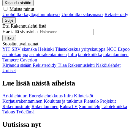
Kirjaudu sisään
Muista minut
Unohditko käyttäjätunnuksesi?
Unohditko salasanasi?
Rekisteröidy
Sulje
Etsi Rakennuslehti.fistä
Hae tältä sivustolta
Haku
Suositut avainsanat
YIT
SRV
skanska
Helsinki
Tilastokeskus
yrityskauppa
NCC
Espoo
asuntokauppa
asuntorakentaminen
Infra
talotekniikka
rakentaminen
Tampere
Caverion
Kirjaudu sisään
Rekisteröidy
Tilaa Rakennuslehti
Näköislehdet
Uutiset
Lue lisää näistä aiheista
Arkkitehtuuri
Energiatehokkuus
Infra
Kiinteistöt
Korjausrakentaminen
Koulutus ja tutkimus
Pientalo
Projektit
Rakennustuote
Rakentaminen
RaksaTV
Suunnittelu
Talotekniikka
Talous
Työelämä
Uutisissa nyt