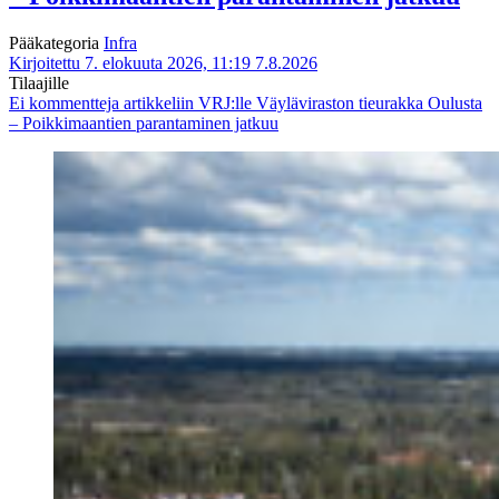
Pääkategoria
Infra
Kirjoitettu 7. elokuuta 2026, 11:19
7.8.2026
Tilaajille
Ei kommentteja
artikkeliin VRJ:lle Väyläviraston tieurakka Oulusta
– Poikkimaantien parantaminen jatkuu