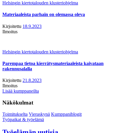
Helsingin kiertotalouden klusteriohjelma
Materiaaleista parhain on olemassa oleva
Kirjoitettu
18.9.2023
Ilmoitus
Helsingin kiertotalouden klusteriohjelma
Parempaa tietoa kierrätysmateriaaleista kaivataan
rakennusalalla
Kirjoitettu
21.8.2023
Ilmoitus
Lisää kumppaneilta
Näkökulmat
Toimitukselta
Vieraskynä
Kumppaniblogit
Työpaikat & työelämä
Työelämän uutisia