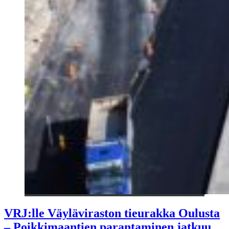
VRJ:lle Väyläviraston tieurakka Oulusta
– Poikkimaantien parantaminen jatkuu