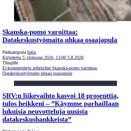
Skanska-pomo varoittaa:
Datakeskustyömaita uhkaa osaajapula
Pääkategoria
Infra
Kirjoitettu 5. elokuuta 2026, 13:00
5.8.2026
Tilaajille
Ei kommentteja
artikkeliin Skanska-pomo varoittaa:
Datakeskustyömaita uhkaa osaajapula
SRV:n liikevaihto kasvoi 18 prosenttia,
tulos heikkeni – ”Käymme parhaillaan
lukuisia neuvotteluja uusista
datakeskushankkeista”