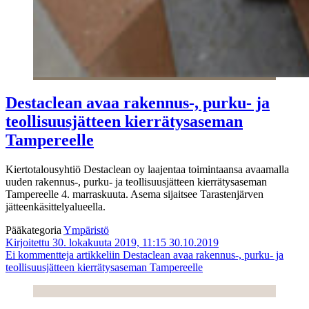
Destaclean avaa rakennus-, purku- ja
teollisuusjätteen kierrätysaseman
Tampereelle
Kiertotalousyhtiö Destaclean oy laajentaa toimintaansa avaamalla
uuden rakennus-, purku- ja teollisuusjätteen kierrätysaseman
Tampereelle 4. marraskuuta. Asema sijaitsee Tarastenjärven
jätteenkäsittelyalueella.
Pääkategoria
Ympäristö
Kirjoitettu 30. lokakuuta 2019, 11:15
30.10.2019
Ei kommentteja
artikkeliin Destaclean avaa rakennus-, purku- ja
teollisuusjätteen kierrätysaseman Tampereelle