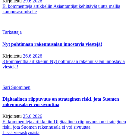
Kirjoitettu
29.6.2026
Ei kommentteja
artikkeliin Asiantuntijat kehittävät uutta mallia
kampusasumiselle
Tarkastaja
Nyt pohtimaan rakennusalan innostavia viestejä!
Kirjoitettu
26.6.2026
8 kommenttia
artikkeliin Nyt pohtimaan rakennusalan innostavia
viestejä!
Sari Suominen
Digitaalinen riippuvuus on strateginen riski, jota Suomen
rakennusala ei voi sivuuttaa
Kirjoitettu
25.6.2026
Ei kommentteja
artikkeliin Digitaalinen riippuvuus on strateginen
riski, jota Suomen rakennusala ei voi sivuuttaa
Lisää vieraskynästä