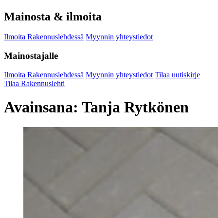
Mainosta & ilmoita
Ilmoita Rakennuslehdessä
Myynnin yhteystiedot
Mainostajalle
Ilmoita Rakennuslehdessä
Myynnin yhteystiedot
Tilaa uutiskirje
Tilaa Rakennuslehti
Avainsana:
Tanja Rytkönen