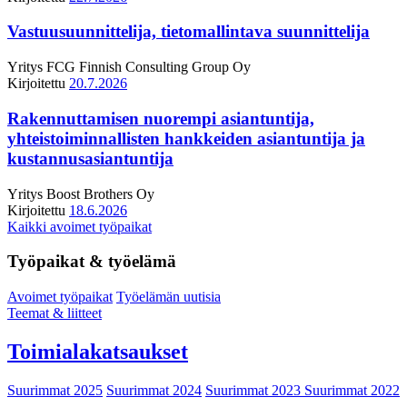
Vastuusuunnittelija, tietomallintava suunnittelija
Yritys
FCG Finnish Consulting Group Oy
Kirjoitettu
20.7.2026
Rakennuttamisen nuorempi asiantuntija,
yhteistoiminnallisten hankkeiden asiantuntija ja
kustannusasiantuntija
Yritys
Boost Brothers Oy
Kirjoitettu
18.6.2026
Kaikki avoimet työpaikat
Työpaikat & työelämä
Avoimet työpaikat
Työelämän uutisia
Teemat & liitteet
Toimialakatsaukset
Suurimmat 2025
Suurimmat 2024
Suurimmat 2023
Suurimmat 2022