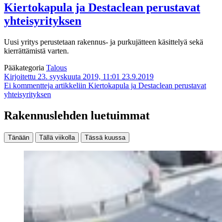
Kiertokapula ja Destaclean perustavat
yhteisyrityksen
Uusi yritys perustetaan rakennus- ja purkujätteen käsittelyä sekä
kierrättämistä varten.
Pääkategoria
Talous
Kirjoitettu 23. syyskuuta 2019, 11:01
23.9.2019
Ei kommentteja
artikkeliin Kiertokapula ja Destaclean perustavat
yhteisyrityksen
Rakennuslehden luetuimmat
Tänään
Tällä viikolla
Tässä kuussa