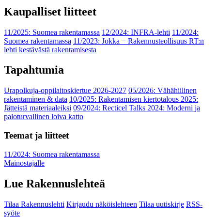
Kaupalliset liitteet
11/2025: Suomea rakentamassa
12/2024: INFRA-lehti
11/2024:
Suomea rakentamassa
11/2023: Jokka − Rakennusteollisuus RT:n
lehti kestävästä rakentamisesta
Tapahtumia
Urapolkuja-oppilaitoskiertue 2026-2027
05/2026: Vähähiilinen
rakentaminen & data
10/2025: Rakentamisen kiertotalous 2025:
Jätteistä materiaaleiksi
09/2024: Recticel Talks 2024: Moderni ja
paloturvallinen loiva katto
Teemat ja liitteet
11/2024: Suomea rakentamassa
Mainostajalle
Lue Rakennuslehteä
Tilaa Rakennuslehti
Kirjaudu näköislehteen
Tilaa uutiskirje
RSS-
syöte