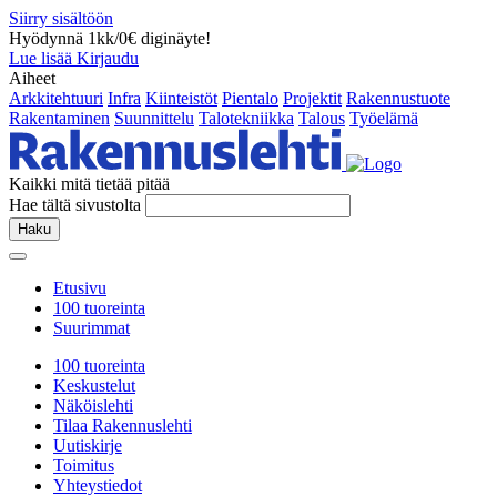
Siirry sisältöön
Hyödynnä 1kk/0€ diginäyte!
Lue lisää
Kirjaudu
Aiheet
Arkkitehtuuri
Infra
Kiinteistöt
Pientalo
Projektit
Rakennustuote
Rakentaminen
Suunnittelu
Talotekniikka
Talous
Työelämä
Kaikki mitä tietää pitää
Hae tältä sivustolta
Haku
Etusivu
100 tuoreinta
Suurimmat
100 tuoreinta
Keskustelut
Näköislehti
Tilaa Rakennuslehti
Uutiskirje
Toimitus
Yhteystiedot