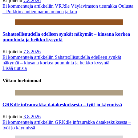
Kirjoitettu
7.8.2026
Ei kommentteja
artikkeliin VRJ:lle Väyläviraston tieurakka Oulusta
– Poikkimaantien parantaminen jatkuu
Sahateollisuudella edelleen synkät näkymät – kiusana korkea
puunhinta ja heikko kysyntä
Kirjoitettu
7.8.2026
Ei kommentteja
artikkeliin Sahateollisuudella edelleen synkät
näkymät – kiusana korkea puunhinta ja heikko kysyntä
Lisää uutisia
Viikon luetuimmat
GRK:lle infraurakka datakeskuksesta – työt jo käynnissä
Kirjoitettu
3.8.2026
Ei kommentteja
artikkeliin GRK:lle infraurakka datakeskuksesta –
työt jo käynnissä