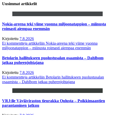
Uusimmat artikkelit
Nokia-areena teki viime vuonna miljoonatappion – miinusta
roimasti aiempaa enemmän
Kirjoitettu
7.8.2026
Ei kommentteja
artikkeliin Nokia-areena teki viime vuonna
miljoonatappion – miinusta roimasti aiempaa enemmän
Betolarin hallitukseen puolustusalan osaamista – Dahlbom
jatkaa puheenjohtajana
Kirjoitettu
7.8.2026
Ei kommentteja
artikkeliin Betolarin hallitukseen puolustusalan
osaamista – Dahlbom jatkaa puheenjohtajana
VRJ:lle Väyläviraston tieurakka Oulusta – Poikkimaantien
parantaminen jatkuu