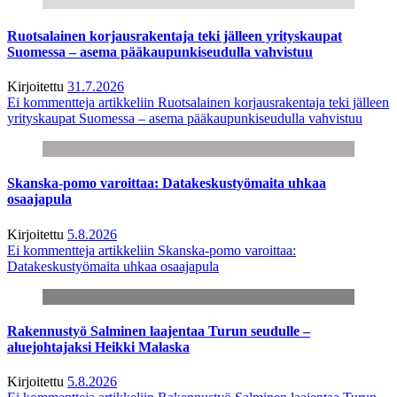
Ruotsalainen korjausrakentaja teki jälleen yrityskaupat
Suomessa – asema pääkaupunkiseudulla vahvistuu
Kirjoitettu
31.7.2026
Ei kommentteja
artikkeliin Ruotsalainen korjausrakentaja teki jälleen
yrityskaupat Suomessa – asema pääkaupunkiseudulla vahvistuu
Skanska-pomo varoittaa: Datakeskustyömaita uhkaa
osaajapula
Kirjoitettu
5.8.2026
Ei kommentteja
artikkeliin Skanska-pomo varoittaa:
Datakeskustyömaita uhkaa osaajapula
Rakennustyö Salminen laajentaa Turun seudulle –
aluejohtajaksi Heikki Malaska
Kirjoitettu
5.8.2026