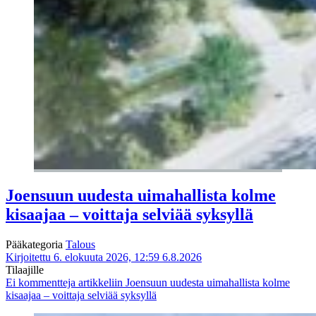
Joensuun uudesta uimahallista kolme
kisaajaa – voittaja selviää syksyllä
Pääkategoria
Talous
Kirjoitettu 6. elokuuta 2026, 12:59
6.8.2026
Tilaajille
Ei kommentteja
artikkeliin Joensuun uudesta uimahallista kolme
kisaajaa – voittaja selviää syksyllä