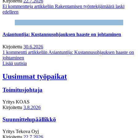
Kirjoitettu
22.7.2026
Ei kommentteja
artikkeliin Rakentamisen työntekijämäärä laski
edelleen
Asiantuntija: Kustannusohjauksen haaste on johtaminen
Kirjoitettu
30.6.2026
1 kommentti
artikkeliin Asiantuntija: Kustannusohjauksen haaste on
johtaminen
Lisää uutisia
Uusimmat työpaikat
Toimitusjohtaja
Yritys
KOAS
Kirjoitettu
3.8.2026
Suunnittelupäällikkö
Yritys
Tekova Oyj
Kirjoitettu
22.7.2026