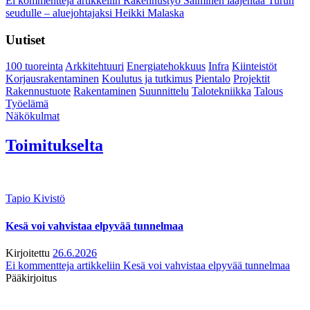
Ei kommentteja
artikkeliin Rakennustyö Salminen laajentaa Turun
seudulle – aluejohtajaksi Heikki Malaska
Uutiset
100 tuoreinta
Arkkitehtuuri
Energiatehokkuus
Infra
Kiinteistöt
Korjausrakentaminen
Koulutus ja tutkimus
Pientalo
Projektit
Rakennustuote
Rakentaminen
Suunnittelu
Talotekniikka
Talous
Työelämä
Näkökulmat
Toimitukselta
Tapio Kivistö
Kesä voi vahvistaa elpyvää tunnelmaa
Kirjoitettu
26.6.2026
Ei kommentteja
artikkeliin Kesä voi vahvistaa elpyvää tunnelmaa
Pääkirjoitus