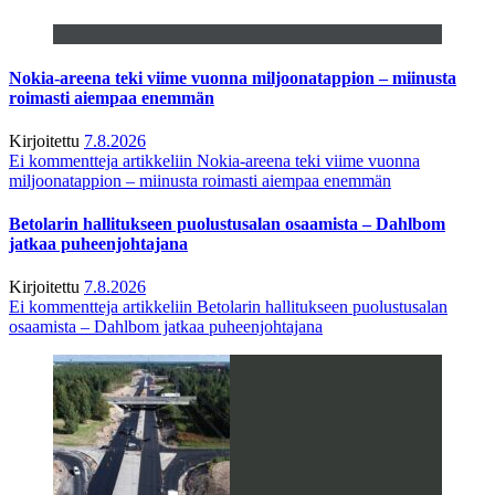
Nokia-areena teki viime vuonna miljoonatappion – miinusta
roimasti aiempaa enemmän
Kirjoitettu
7.8.2026
Ei kommentteja
artikkeliin Nokia-areena teki viime vuonna
miljoonatappion – miinusta roimasti aiempaa enemmän
Betolarin hallitukseen puolustusalan osaamista – Dahlbom
jatkaa puheenjohtajana
Kirjoitettu
7.8.2026
Ei kommentteja
artikkeliin Betolarin hallitukseen puolustusalan
osaamista – Dahlbom jatkaa puheenjohtajana