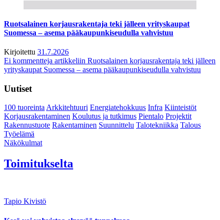
Ruotsalainen korjausrakentaja teki jälleen yrityskaupat
Suomessa – asema pääkaupunkiseudulla vahvistuu
Kirjoitettu
31.7.2026
Ei kommentteja
artikkeliin Ruotsalainen korjausrakentaja teki jälleen
yrityskaupat Suomessa – asema pääkaupunkiseudulla vahvistuu
Uutiset
100 tuoreinta
Arkkitehtuuri
Energiatehokkuus
Infra
Kiinteistöt
Korjausrakentaminen
Koulutus ja tutkimus
Pientalo
Projektit
Rakennustuote
Rakentaminen
Suunnittelu
Talotekniikka
Talous
Työelämä
Näkökulmat
Toimitukselta
Tapio Kivistö