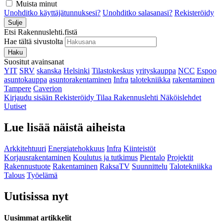
Muista minut
Unohditko käyttäjätunnuksesi?
Unohditko salasanasi?
Rekisteröidy
Sulje
Etsi Rakennuslehti.fistä
Hae tältä sivustolta
Haku
Suositut avainsanat
YIT
SRV
skanska
Helsinki
Tilastokeskus
yrityskauppa
NCC
Espoo
asuntokauppa
asuntorakentaminen
Infra
talotekniikka
rakentaminen
Tampere
Caverion
Kirjaudu sisään
Rekisteröidy
Tilaa Rakennuslehti
Näköislehdet
Uutiset
Lue lisää näistä aiheista
Arkkitehtuuri
Energiatehokkuus
Infra
Kiinteistöt
Korjausrakentaminen
Koulutus ja tutkimus
Pientalo
Projektit
Rakennustuote
Rakentaminen
RaksaTV
Suunnittelu
Talotekniikka
Talous
Työelämä
Uutisissa nyt
Uusimmat artikkelit