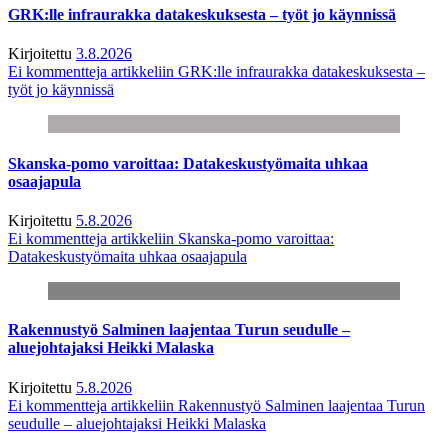
GRK:lle infraurakka datakeskuksesta – työt jo käynnissä
Kirjoitettu
3.8.2026
Ei kommentteja
artikkeliin GRK:lle infraurakka datakeskuksesta –
työt jo käynnissä
Skanska-pomo varoittaa: Datakeskustyömaita uhkaa
osaajapula
Kirjoitettu
5.8.2026
Ei kommentteja
artikkeliin Skanska-pomo varoittaa:
Datakeskustyömaita uhkaa osaajapula
Rakennustyö Salminen laajentaa Turun seudulle –
aluejohtajaksi Heikki Malaska
Kirjoitettu
5.8.2026
Ei kommentteja
artikkeliin Rakennustyö Salminen laajentaa Turun
seudulle – aluejohtajaksi Heikki Malaska