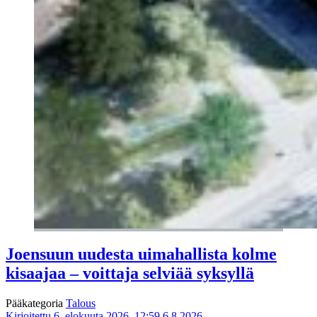
Joensuun uudesta uimahallista kolme
kisaajaa – voittaja selviää syksyllä
Pääkategoria
Talous
Kirjoitettu 6. elokuuta 2026, 12:59
6.8.2026