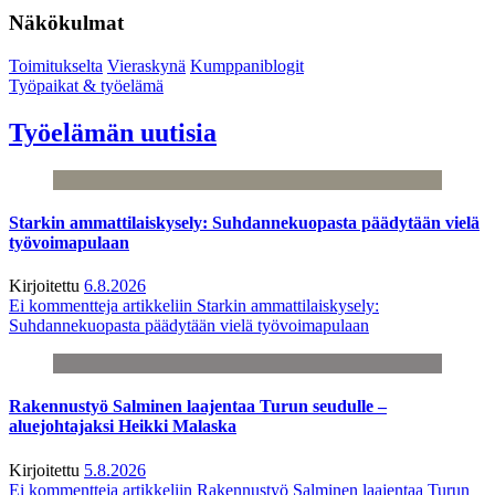
Näkökulmat
Toimitukselta
Vieraskynä
Kumppaniblogit
Työpaikat & työelämä
Työelämän uutisia
Starkin ammattilaiskysely: Suhdannekuopasta päädytään vielä
työvoimapulaan
Kirjoitettu
6.8.2026
Ei kommentteja
artikkeliin Starkin ammattilaiskysely:
Suhdannekuopasta päädytään vielä työvoimapulaan
Rakennustyö Salminen laajentaa Turun seudulle –
aluejohtajaksi Heikki Malaska
Kirjoitettu
5.8.2026
Ei kommentteja
artikkeliin Rakennustyö Salminen laajentaa Turun