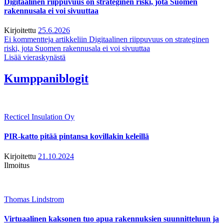
Digitaalinen riippuvuus on strateginen riski, jota Suomen
rakennusala ei voi sivuuttaa
Kirjoitettu
25.6.2026
Ei kommentteja
artikkeliin Digitaalinen riippuvuus on strateginen
riski, jota Suomen rakennusala ei voi sivuuttaa
Lisää vieraskynästä
Kumppaniblogit
Recticel Insulation Oy
PIR-katto pitää pintansa kovillakin keleillä
Kirjoitettu
21.10.2024
Ilmoitus
Thomas Lindstrom
Virtuaalinen kaksonen tuo apua rakennuksien suunnitteluun ja