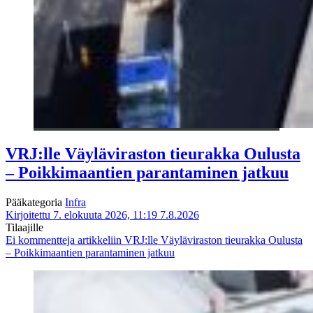
VRJ:lle Väyläviraston tieurakka Oulusta
– Poikkimaantien parantaminen jatkuu
Pääkategoria
Infra
Kirjoitettu 7. elokuuta 2026, 11:19
7.8.2026
Tilaajille
Ei kommentteja
artikkeliin VRJ:lle Väyläviraston tieurakka Oulusta
– Poikkimaantien parantaminen jatkuu