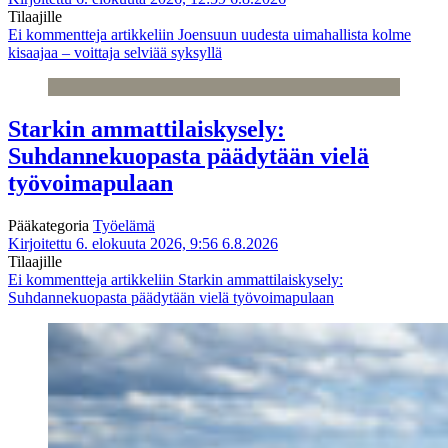
Tilaajille
Ei kommentteja
artikkeliin Joensuun uudesta uimahallista kolme
kisaajaa – voittaja selviää syksyllä
Starkin ammattilaiskysely:
Suhdannekuopasta päädytään vielä
työvoimapulaan
Pääkategoria
Työelämä
Kirjoitettu 6. elokuuta 2026, 9:56
6.8.2026
Tilaajille
Ei kommentteja
artikkeliin Starkin ammattilaiskysely:
Suhdannekuopasta päädytään vielä työvoimapulaan