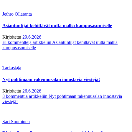
Jethro Ollaranta
Asiantuntijat kehittävät uutta mallia kampusasumiselle
Kirjoitettu
29.6.2026
Ei kommentteja
artikkeliin Asiantuntijat kehittävät uutta mallia
kampusasumiselle
Tarkastaja
Nyt pohtimaan rakennusalan innostavia viestejä!
Kirjoitettu
26.6.2026
8 kommenttia
artikkeliin Nyt pohtimaan rakennusalan innostavia
viestejä!
Sari Suominen