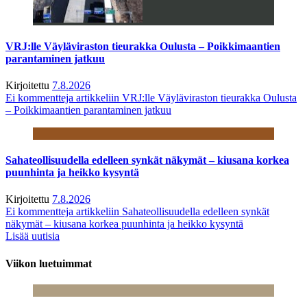
VRJ:lle Väyläviraston tieurakka Oulusta – Poikkimaantien
parantaminen jatkuu
Kirjoitettu
7.8.2026
Ei kommentteja
artikkeliin VRJ:lle Väyläviraston tieurakka Oulusta
– Poikkimaantien parantaminen jatkuu
Sahateollisuudella edelleen synkät näkymät – kiusana korkea
puunhinta ja heikko kysyntä
Kirjoitettu
7.8.2026
Ei kommentteja
artikkeliin Sahateollisuudella edelleen synkät
näkymät – kiusana korkea puunhinta ja heikko kysyntä
Lisää uutisia
Viikon luetuimmat