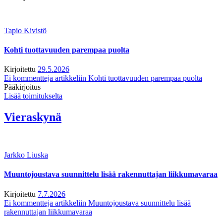
Tapio Kivistö
Kohti tuottavuuden parempaa puolta
Kirjoitettu
29.5.2026
Ei kommentteja
artikkeliin Kohti tuottavuuden parempaa puolta
Pääkirjoitus
Lisää toimitukselta
Vieraskynä
Jarkko Liuska
Muuntojoustava suunnittelu lisää rakennuttajan liikkumavaraa
Kirjoitettu
7.7.2026
Ei kommentteja
artikkeliin Muuntojoustava suunnittelu lisää
rakennuttajan liikkumavaraa