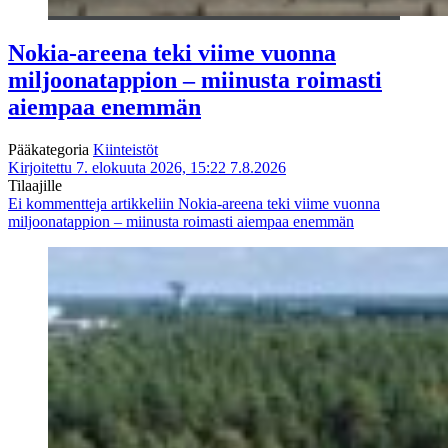
Nokia-areena teki viime vuonna
miljoonatappion – miinusta roimasti
aiempaa enemmän
Pääkategoria
Kiinteistöt
Kirjoitettu 7. elokuuta 2026, 15:22
7.8.2026
Tilaajille
Ei kommentteja
artikkeliin Nokia-areena teki viime vuonna
miljoonatappion – miinusta roimasti aiempaa enemmän