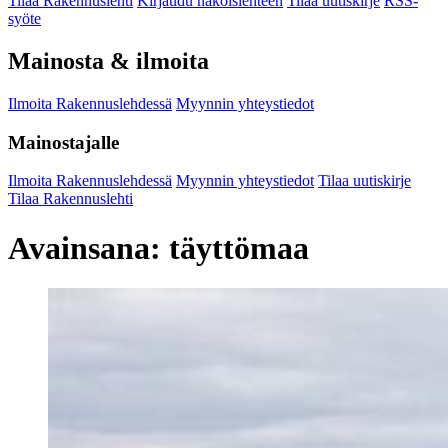
Tilaa Rakennuslehti
Kirjaudu näköislehteen
Tilaa uutiskirje
RSS-
syöte
Mainosta & ilmoita
Ilmoita Rakennuslehdessä
Myynnin yhteystiedot
Mainostajalle
Ilmoita Rakennuslehdessä
Myynnin yhteystiedot
Tilaa uutiskirje
Tilaa Rakennuslehti
Avainsana:
täyttömaa