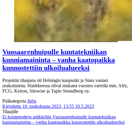
Vuosaarenhuipulle kuntatekniikan
kunniamaininta – vanha kaatopaikka
kunnostettiin ulkoilualueeksi
Projektin tilaajana oli Helsingin kaupunki ja Stara vastasi
urakoinnista. Hankkeessa olivat mukana vuosien varrella mm. Afry,
FCG, Keiron, Sitowise ja Tapio Strandberg oy.
Pääkategoria
Infra
Kirjoitettu 10. toukokuuta 2023, 13:55
10.5.2023
Tilaajille
Ei kommentteja
artikkeliin Vuosaarenhuipulle kuntatekniikan
kunniamaininta – vanha kaatopaikka kunnostettiin ulkoilualueeksi