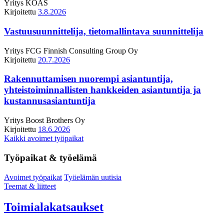
Yritys
KOAS
Kirjoitettu
3.8.2026
Vastuusuunnittelija, tietomallintava suunnittelija
Yritys
FCG Finnish Consulting Group Oy
Kirjoitettu
20.7.2026
Rakennuttamisen nuorempi asiantuntija,
yhteistoiminnallisten hankkeiden asiantuntija ja
kustannusasiantuntija
Yritys
Boost Brothers Oy
Kirjoitettu
18.6.2026
Kaikki avoimet työpaikat
Työpaikat & työelämä
Avoimet työpaikat
Työelämän uutisia
Teemat & liitteet
Toimialakatsaukset