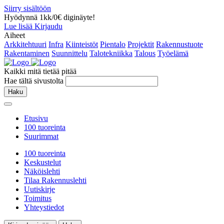
Siirry sisältöön
Hyödynnä 1kk/0€ diginäyte!
Lue lisää
Kirjaudu
Aiheet
Arkkitehtuuri
Infra
Kiinteistöt
Pientalo
Projektit
Rakennustuote
Rakentaminen
Suunnittelu
Talotekniikka
Talous
Työelämä
Kaikki mitä tietää pitää
Hae tältä sivustolta
Haku
Etusivu
100 tuoreinta
Suurimmat
100 tuoreinta
Keskustelut
Näköislehti
Tilaa Rakennuslehti
Uutiskirje
Toimitus
Yhteystiedot