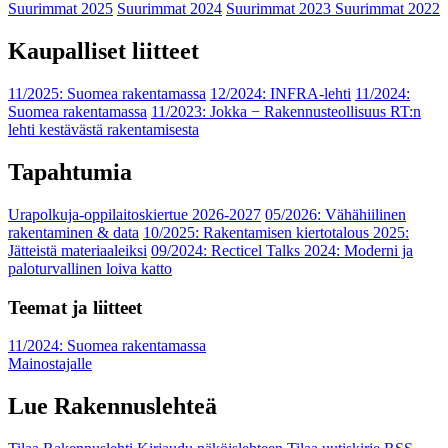
Suurimmat 2025
Suurimmat 2024
Suurimmat 2023
Suurimmat 2022
Kaupalliset liitteet
11/2025: Suomea rakentamassa
12/2024: INFRA-lehti
11/2024:
Suomea rakentamassa
11/2023: Jokka − Rakennusteollisuus RT:n
lehti kestävästä rakentamisesta
Tapahtumia
Urapolkuja-oppilaitoskiertue 2026-2027
05/2026: Vähähiilinen
rakentaminen & data
10/2025: Rakentamisen kiertotalous 2025:
Jätteistä materiaaleiksi
09/2024: Recticel Talks 2024: Moderni ja
paloturvallinen loiva katto
Teemat ja liitteet
11/2024: Suomea rakentamassa
Mainostajalle
Lue Rakennuslehteä