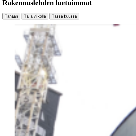
Rakennuslehden luetuimmat
Tänään
Tällä viikolla
Tässä kuussa