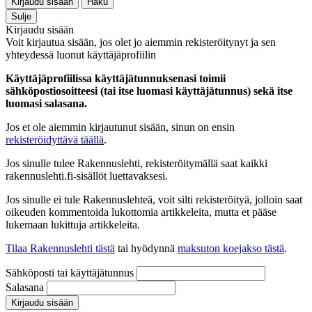
Kirjaudu sisään
Haku
Sulje
Kirjaudu sisään
Voit kirjautua sisään, jos olet jo aiemmin rekisteröitynyt ja sen
yhteydessä luonut käyttäjäprofiilin
Käyttäjäprofiilissa käyttäjätunnuksenasi toimii
sähköpostiosoitteesi (tai itse luomasi käyttäjätunnus) sekä itse
luomasi salasana.
Jos et ole aiemmin kirjautunut sisään, sinun on ensin
rekisteröidyttävä täällä
.
Jos sinulle tulee Rakennuslehti, rekisteröitymällä saat kaikki
rakennuslehti.fi-sisällöt luettavaksesi.
Jos sinulle ei tule Rakennuslehteä, voit silti rekisteröityä, jolloin saat
oikeuden kommentoida lukottomia artikkeleita, mutta et pääse
lukemaan lukittuja artikkeleita.
Tilaa Rakennuslehti tästä
tai hyödynnä
maksuton koejakso tästä
.
Sähköposti tai käyttäjätunnus
Salasana
Kirjaudu sisään