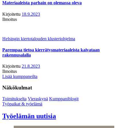
Materiaaleista parhain on olemassa oleva
Kirjoitettu
18.9.2023
Ilmoitus
Helsingin kiertotalouden klusteriohjelma
Parempaa tietoa kierrätysmateriaaleista kaivataan
rakennusalalla
Kirjoitettu
21.8.2023
Ilmoitus
Lisää kumppaneilta
Näkökulmat
Toimitukselta
Vieraskynä
Kumppaniblogit
Työpaikat & työelämä
Työelämän uutisia