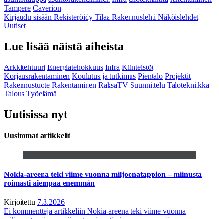
Tampere
Caverion
Kirjaudu sisään
Rekisteröidy
Tilaa Rakennuslehti
Näköislehdet
Uutiset
Lue lisää näistä aiheista
Arkkitehtuuri
Energiatehokkuus
Infra
Kiinteistöt
Korjausrakentaminen
Koulutus ja tutkimus
Pientalo
Projektit
Rakennustuote
Rakentaminen
RaksaTV
Suunnittelu
Talotekniikka
Talous
Työelämä
Uutisissa nyt
Uusimmat artikkelit
Nokia-areena teki viime vuonna miljoonatappion – miinusta
roimasti aiempaa enemmän
Kirjoitettu
7.8.2026
Ei kommentteja
artikkeliin Nokia-areena teki viime vuonna