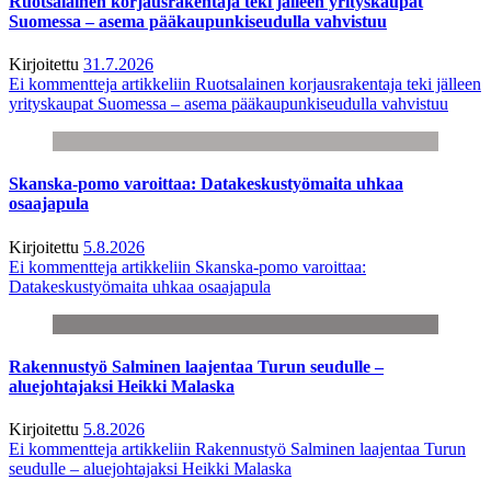
Ruotsalainen korjausrakentaja teki jälleen yrityskaupat
Suomessa – asema pääkaupunkiseudulla vahvistuu
Kirjoitettu
31.7.2026
Ei kommentteja
artikkeliin Ruotsalainen korjausrakentaja teki jälleen
yrityskaupat Suomessa – asema pääkaupunkiseudulla vahvistuu
Skanska-pomo varoittaa: Datakeskustyömaita uhkaa
osaajapula
Kirjoitettu
5.8.2026
Ei kommentteja
artikkeliin Skanska-pomo varoittaa:
Datakeskustyömaita uhkaa osaajapula
Rakennustyö Salminen laajentaa Turun seudulle –
aluejohtajaksi Heikki Malaska
Kirjoitettu
5.8.2026
Ei kommentteja
artikkeliin Rakennustyö Salminen laajentaa Turun
seudulle – aluejohtajaksi Heikki Malaska