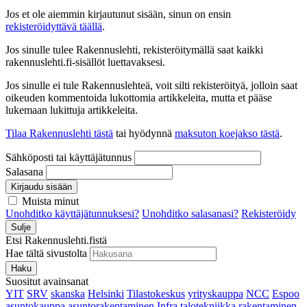
Jos et ole aiemmin kirjautunut sisään, sinun on ensin
rekisteröidyttävä täällä
.
Jos sinulle tulee Rakennuslehti, rekisteröitymällä saat kaikki
rakennuslehti.fi-sisällöt luettavaksesi.
Jos sinulle ei tule Rakennuslehteä, voit silti rekisteröityä, jolloin saat
oikeuden kommentoida lukottomia artikkeleita, mutta et pääse
lukemaan lukittuja artikkeleita.
Tilaa Rakennuslehti tästä
tai hyödynnä
maksuton koejakso tästä
.
Sähköposti tai käyttäjätunnus
Salasana
Kirjaudu sisään
Muista minut
Unohditko käyttäjätunnuksesi?
Unohditko salasanasi?
Rekisteröidy
Sulje
Etsi Rakennuslehti.fistä
Hae tältä sivustolta
Haku
Suositut avainsanat
YIT
SRV
skanska
Helsinki
Tilastokeskus
yrityskauppa
NCC
Espoo
asuntokauppa
asuntorakentaminen
Infra
talotekniikka
rakentaminen