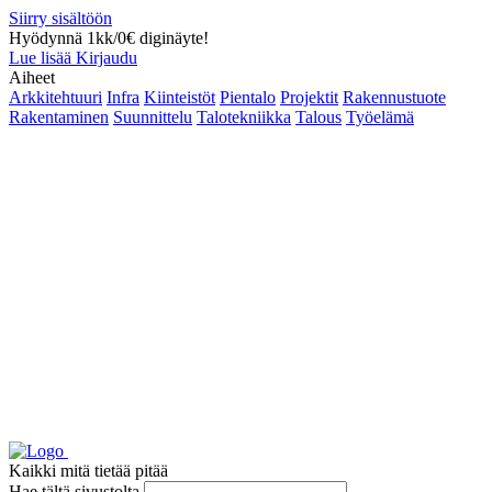
Siirry sisältöön
Hyödynnä 1kk/0€ diginäyte!
Lue lisää
Kirjaudu
Aiheet
Arkkitehtuuri
Infra
Kiinteistöt
Pientalo
Projektit
Rakennustuote
Rakentaminen
Suunnittelu
Talotekniikka
Talous
Työelämä
Kaikki mitä tietää pitää
Hae tältä sivustolta