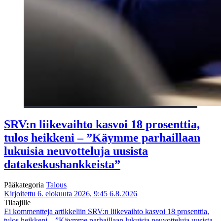
SRV:n liikevaihto kasvoi 18 prosenttia,
tulos heikkeni – ”Käymme parhaillaan
lukuisia neuvotteluja uusista
datakeskushankkeista”
Pääkategoria
Talous
Kirjoitettu 6. elokuuta 2026, 9:45
6.8.2026
Tilaajille
Ei kommentteja
artikkeliin SRV:n liikevaihto kasvoi 18 prosenttia,
tulos heikkeni – ”Käymme parhaillaan lukuisia neuvotteluja uusista