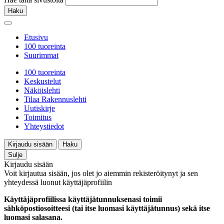
Haku
Etusivu
100 tuoreinta
Suurimmat
100 tuoreinta
Keskustelut
Näköislehti
Tilaa Rakennuslehti
Uutiskirje
Toimitus
Yhteystiedot
Kirjaudu sisään
Haku
Sulje
Kirjaudu sisään
Voit kirjautua sisään, jos olet jo aiemmin rekisteröitynyt ja sen
yhteydessä luonut käyttäjäprofiilin
Käyttäjäprofiilissa käyttäjätunnuksenasi toimii
sähköpostiosoitteesi (tai itse luomasi käyttäjätunnus) sekä itse
luomasi salasana.