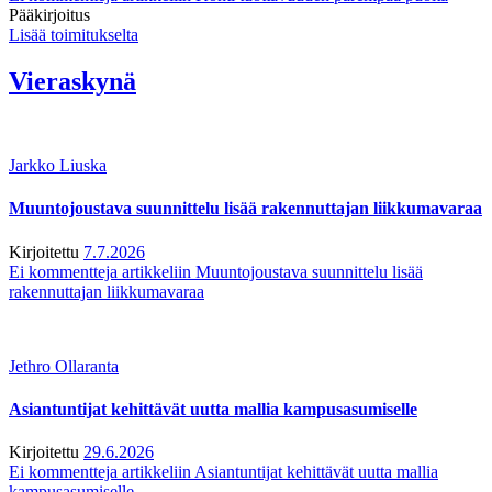
Pääkirjoitus
Lisää toimitukselta
Vieraskynä
Jarkko Liuska
Muuntojoustava suunnittelu lisää rakennuttajan liikkumavaraa
Kirjoitettu
7.7.2026
Ei kommentteja
artikkeliin Muuntojoustava suunnittelu lisää
rakennuttajan liikkumavaraa
Jethro Ollaranta
Asiantuntijat kehittävät uutta mallia kampusasumiselle
Kirjoitettu
29.6.2026
Ei kommentteja
artikkeliin Asiantuntijat kehittävät uutta mallia
kampusasumiselle