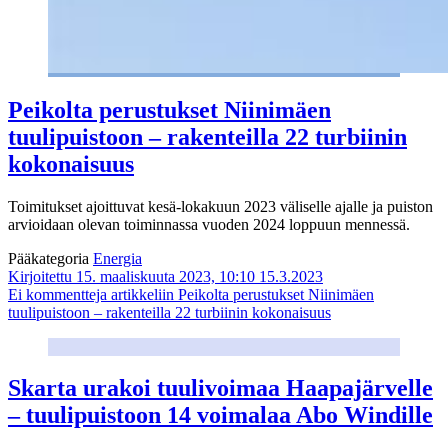
Peikolta perustukset Niinimäen
tuulipuistoon – rakenteilla 22 turbiinin
kokonaisuus
Toimitukset ajoittuvat kesä-lokakuun 2023 väliselle ajalle ja puiston
arvioidaan olevan toiminnassa vuoden 2024 loppuun mennessä.
Pääkategoria
Energia
Kirjoitettu 15. maaliskuuta 2023, 10:10
15.3.2023
Ei kommentteja
artikkeliin Peikolta perustukset Niinimäen
tuulipuistoon – rakenteilla 22 turbiinin kokonaisuus
Skarta urakoi tuulivoimaa Haapajärvelle
– tuulipuistoon 14 voimalaa Abo Windille