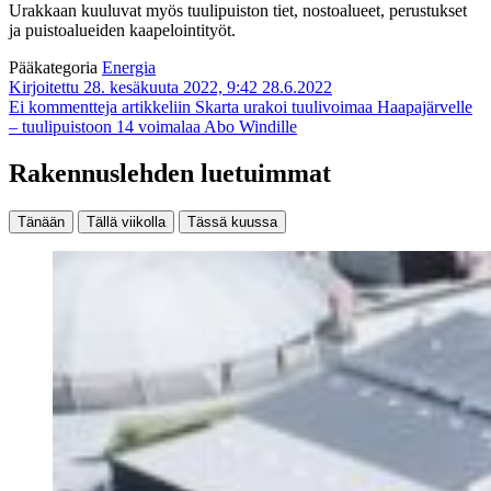
Urakkaan kuuluvat myös tuulipuiston tiet, nostoalueet, perustukset
ja puistoalueiden kaapelointityöt.
Pääkategoria
Energia
Kirjoitettu 28. kesäkuuta 2022, 9:42
28.6.2022
Ei kommentteja
artikkeliin Skarta urakoi tuulivoimaa Haapajärvelle
– tuulipuistoon 14 voimalaa Abo Windille
Rakennuslehden luetuimmat
Tänään
Tällä viikolla
Tässä kuussa