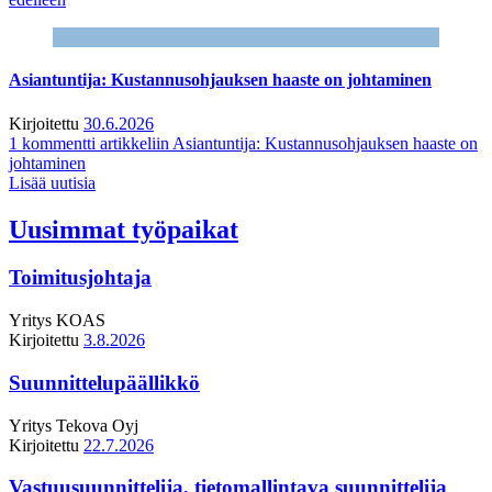
Asiantuntija: Kustannusohjauksen haaste on johtaminen
Kirjoitettu
30.6.2026
1 kommentti
artikkeliin Asiantuntija: Kustannusohjauksen haaste on
johtaminen
Lisää uutisia
Uusimmat työpaikat
Toimitusjohtaja
Yritys
KOAS
Kirjoitettu
3.8.2026
Suunnittelupäällikkö
Yritys
Tekova Oyj
Kirjoitettu
22.7.2026
Vastuusuunnittelija, tietomallintava suunnittelija