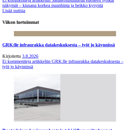
Ei kommentteja
artikkeliin Sahateollisuudella edelleen synkät
näkymät – kiusana korkea puunhinta ja heikko kysyntä
Lisää uutisia
Viikon luetuimmat
GRK:lle infraurakka datakeskuksesta – työt jo käynnissä
Kirjoitettu
3.8.2026
Ei kommentteja
artikkeliin GRK:lle infraurakka datakeskuksesta –
työt jo käynnissä