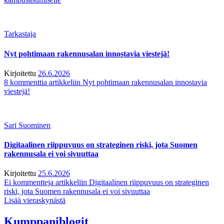
Tarkastaja
Nyt pohtimaan rakennusalan innostavia viestejä!
Kirjoitettu
26.6.2026
8 kommenttia
artikkeliin Nyt pohtimaan rakennusalan innostavia
viestejä!
Sari Suominen
Digitaalinen riippuvuus on strateginen riski, jota Suomen
rakennusala ei voi sivuuttaa
Kirjoitettu
25.6.2026
Ei kommentteja
artikkeliin Digitaalinen riippuvuus on strateginen
riski, jota Suomen rakennusala ei voi sivuuttaa
Lisää vieraskynästä
Kumppaniblogit