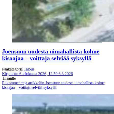
Joensuun uudesta uimahallista kolme
kisaajaa – voittaja selviää syksyllä
Pääkategoria
Talous
Kirjoitettu 6. elokuuta 2026, 12:59
6.8.2026
Tilaajille
Ei kommentteja
artikkeliin Joensuun uudesta uimahallista kolme
kisaajaa – voittaja selviää syksyllä