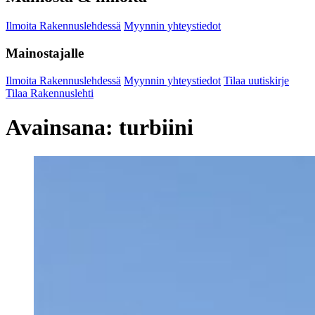
Ilmoita Rakennuslehdessä
Myynnin yhteystiedot
Mainostajalle
Ilmoita Rakennuslehdessä
Myynnin yhteystiedot
Tilaa uutiskirje
Tilaa Rakennuslehti
Avainsana:
turbiini