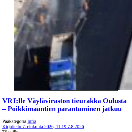
VRJ:lle Väyläviraston tieurakka Oulusta
– Poikkimaantien parantaminen jatkuu
Pääkategoria
Infra
Kirjoitettu 7. elokuuta 2026, 11:19
7.8.2026
Tilaajille