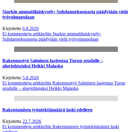
Starkin ammattilaiskysely: Suhdannekuopasta päädytään vielä
työvoimapulaan
Kirjoitettu
6.8.2026
Ei kommentteja
artikkeliin Starkin ammattilaiskysely:
Suhdannekuopasta päädytään vielä työvoimapulaan
Rakennustyö Salminen laajentaa Turun seudulle –
aluejohtajaksi Heikki Malaska
Kirjoitettu
5.8.2026
Ei kommentteja
artikkeliin Rakennustyö Salminen laajentaa Turun
seudulle – aluejohtajaksi Heikki Malaska
Rakentamisen työntekijämäärä laski edelleen
Kirjoitettu
22.7.2026
Ei kommentteja
artikkeliin Rakentamisen työntekijämäärä laski
edelleen