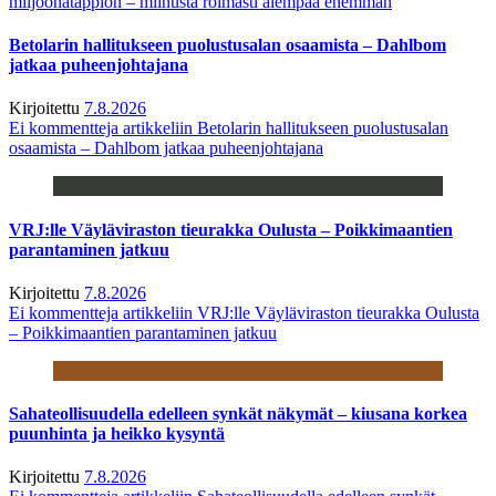
miljoonatappion – miinusta roimasti aiempaa enemmän
Betolarin hallitukseen puolustusalan osaamista – Dahlbom
jatkaa puheenjohtajana
Kirjoitettu
7.8.2026
Ei kommentteja
artikkeliin Betolarin hallitukseen puolustusalan
osaamista – Dahlbom jatkaa puheenjohtajana
VRJ:lle Väyläviraston tieurakka Oulusta – Poikkimaantien
parantaminen jatkuu
Kirjoitettu
7.8.2026
Ei kommentteja
artikkeliin VRJ:lle Väyläviraston tieurakka Oulusta
– Poikkimaantien parantaminen jatkuu
Sahateollisuudella edelleen synkät näkymät – kiusana korkea
puunhinta ja heikko kysyntä
Kirjoitettu
7.8.2026