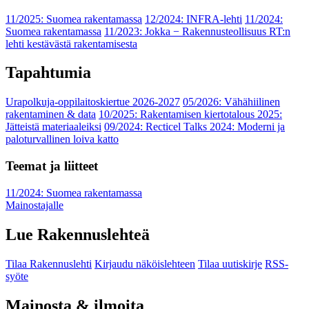
11/2025: Suomea rakentamassa
12/2024: INFRA-lehti
11/2024:
Suomea rakentamassa
11/2023: Jokka − Rakennusteollisuus RT:n
lehti kestävästä rakentamisesta
Tapahtumia
Urapolkuja-oppilaitoskiertue 2026-2027
05/2026: Vähähiilinen
rakentaminen & data
10/2025: Rakentamisen kiertotalous 2025:
Jätteistä materiaaleiksi
09/2024: Recticel Talks 2024: Moderni ja
paloturvallinen loiva katto
Teemat ja liitteet
11/2024: Suomea rakentamassa
Mainostajalle
Lue Rakennuslehteä
Tilaa Rakennuslehti
Kirjaudu näköislehteen
Tilaa uutiskirje
RSS-
syöte
Mainosta & ilmoita