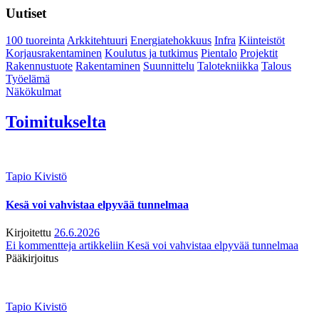
Uutiset
100 tuoreinta
Arkkitehtuuri
Energiatehokkuus
Infra
Kiinteistöt
Korjausrakentaminen
Koulutus ja tutkimus
Pientalo
Projektit
Rakennustuote
Rakentaminen
Suunnittelu
Talotekniikka
Talous
Työelämä
Näkökulmat
Toimitukselta
Tapio Kivistö
Kesä voi vahvistaa elpyvää tunnelmaa
Kirjoitettu
26.6.2026
Ei kommentteja
artikkeliin Kesä voi vahvistaa elpyvää tunnelmaa
Pääkirjoitus
Tapio Kivistö