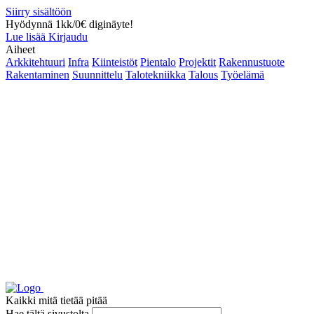
Siirry sisältöön
Hyödynnä 1kk/0€ diginäyte!
Lue lisää
Kirjaudu
Aiheet
Arkkitehtuuri
Infra
Kiinteistöt
Pientalo
Projektit
Rakennustuote
Rakentaminen
Suunnittelu
Talotekniikka
Talous
Työelämä
Kaikki mitä tietää pitää
Hae tältä sivustolta