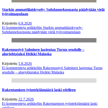
Starkin ammattilaiskysely: Suhdannekuopasta päädytään vielä
työvoimapulaan
Kirjoitettu
6.8.2026
Ei kommentteja
artikkeliin Starkin ammattilaiskysely:
Suhdannekuopasta päädytään vielä työvoimapulaan
Rakennustyö Salminen laajentaa Turun seudulle –
aluejohtajaksi Heikki Malaska
Kirjoitettu
5.8.2026
Ei kommentteja
artikkeliin Rakennustyö Salminen laajentaa Turun
seudulle – aluejohtajaksi Heikki Malaska
Rakentamisen työntekijämäärä laski edelleen
Kirjoitettu
22.7.2026
Ei kommentteja
artikkeliin Rakentamisen työntekijämäärä laski
edelleen