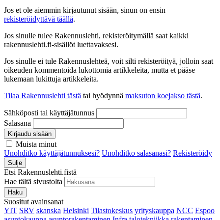
Jos et ole aiemmin kirjautunut sisään, sinun on ensin
rekisteröidyttävä täällä
.
Jos sinulle tulee Rakennuslehti, rekisteröitymällä saat kaikki
rakennuslehti.fi-sisällöt luettavaksesi.
Jos sinulle ei tule Rakennuslehteä, voit silti rekisteröityä, jolloin saat
oikeuden kommentoida lukottomia artikkeleita, mutta et pääse
lukemaan lukittuja artikkeleita.
Tilaa Rakennuslehti tästä
tai hyödynnä
maksuton koejakso tästä
.
Sähköposti tai käyttäjätunnus
Salasana
Kirjaudu sisään
Muista minut
Unohditko käyttäjätunnuksesi?
Unohditko salasanasi?
Rekisteröidy
Sulje
Etsi Rakennuslehti.fistä
Hae tältä sivustolta
Haku
Suositut avainsanat
YIT
SRV
skanska
Helsinki
Tilastokeskus
yrityskauppa
NCC
Espoo
asuntokauppa
asuntorakentaminen
Infra
talotekniikka
rakentaminen