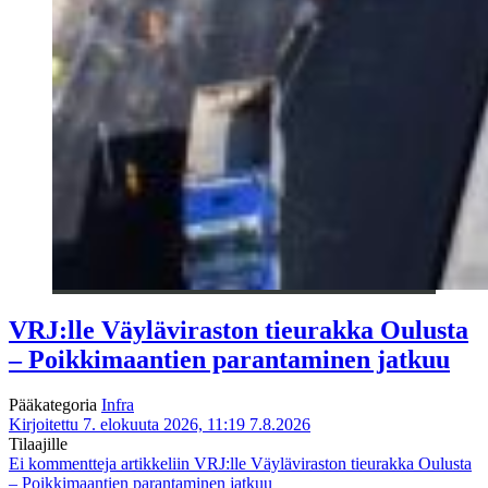
VRJ:lle Väyläviraston tieurakka Oulusta
– Poikkimaantien parantaminen jatkuu
Pääkategoria
Infra
Kirjoitettu 7. elokuuta 2026, 11:19
7.8.2026
Tilaajille
Ei kommentteja
artikkeliin VRJ:lle Väyläviraston tieurakka Oulusta
– Poikkimaantien parantaminen jatkuu