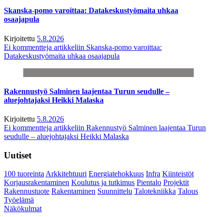
Skanska-pomo varoittaa: Datakeskustyömaita uhkaa
osaajapula
Kirjoitettu
5.8.2026
Ei kommentteja
artikkeliin Skanska-pomo varoittaa:
Datakeskustyömaita uhkaa osaajapula
Rakennustyö Salminen laajentaa Turun seudulle –
aluejohtajaksi Heikki Malaska
Kirjoitettu
5.8.2026
Ei kommentteja
artikkeliin Rakennustyö Salminen laajentaa Turun
seudulle – aluejohtajaksi Heikki Malaska
Uutiset
100 tuoreinta
Arkkitehtuuri
Energiatehokkuus
Infra
Kiinteistöt
Korjausrakentaminen
Koulutus ja tutkimus
Pientalo
Projektit
Rakennustuote
Rakentaminen
Suunnittelu
Talotekniikka
Talous
Työelämä
Näkökulmat