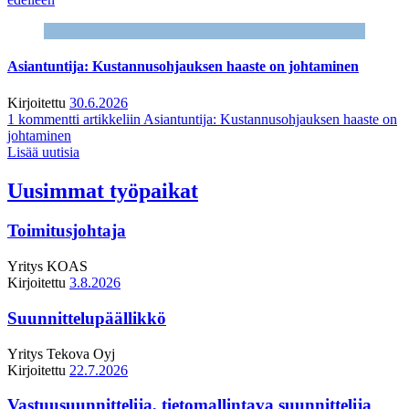
Asiantuntija: Kustannusohjauksen haaste on johtaminen
Kirjoitettu
30.6.2026
1 kommentti
artikkeliin Asiantuntija: Kustannusohjauksen haaste on
johtaminen
Lisää uutisia
Uusimmat työpaikat
Toimitusjohtaja
Yritys
KOAS
Kirjoitettu
3.8.2026
Suunnittelupäällikkö
Yritys
Tekova Oyj
Kirjoitettu
22.7.2026
Vastuusuunnittelija, tietomallintava suunnittelija