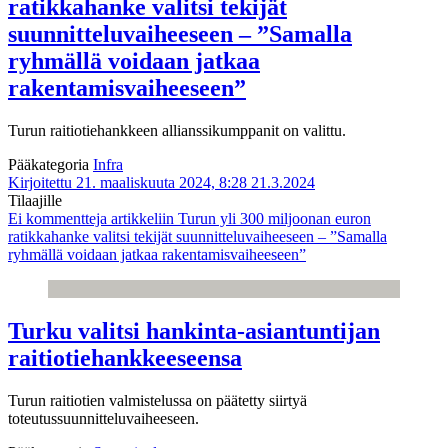
ratikkahanke valitsi tekijät
suunnitteluvaiheeseen – ”Samalla
ryhmällä voidaan jatkaa
rakentamisvaiheeseen”
Turun raitiotiehankkeen allianssikumppanit on valittu.
Pääkategoria
Infra
Kirjoitettu 21. maaliskuuta 2024, 8:28
21.3.2024
Tilaajille
Ei kommentteja
artikkeliin Turun yli 300 miljoonan euron
ratikkahanke valitsi tekijät suunnitteluvaiheeseen – ”Samalla
ryhmällä voidaan jatkaa rakentamisvaiheeseen”
Turku valitsi hankinta-asiantuntijan
raitiotiehankkeeseensa
Turun raitiotien valmistelussa on päätetty siirtyä
toteutussuunnitteluvaiheeseen.