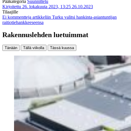
Pääkategoria
Suunnittelu
Kirjoitettu 26. lokakuuta 2023, 13:25
26.10.2023
Tilaajille
Ei kommentteja
artikkeliin Turku valitsi hankinta-asiantuntijan
raitiotiehankkeeseensa
Rakennuslehden luetuimmat
Tänään
Tällä viikolla
Tässä kuussa