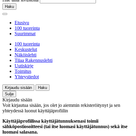
Haku
Etusivu
100 tuoreinta
Suurimmat
100 tuoreinta
Keskustelut
Näköislehti
Tilaa Rakennuslehti
Uutiskirje
Toimitus
Yhteystiedot
Kirjaudu sisään
Haku
Sulje
Kirjaudu sisään
Voit kirjautua sisään, jos olet jo aiemmin rekisteröitynyt ja sen
yhteydessä luonut käyttäjäprofiilin
Käyttäjäprofiilissa käyttäjätunnuksenasi toimii
sähköpostiosoitteesi (tai itse luomasi käyttäjätunnus) sekä itse
luomasi salasana.