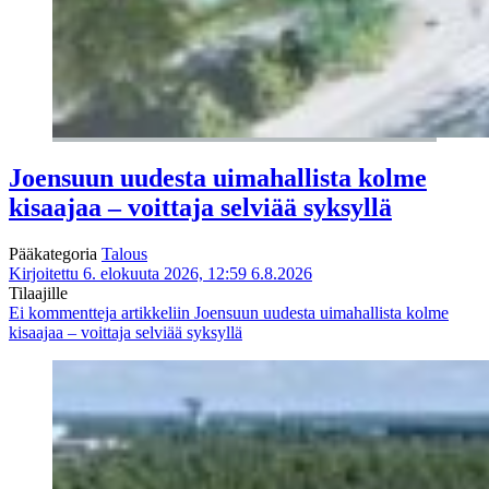
Joensuun uudesta uimahallista kolme
kisaajaa – voittaja selviää syksyllä
Pääkategoria
Talous
Kirjoitettu 6. elokuuta 2026, 12:59
6.8.2026
Tilaajille
Ei kommentteja
artikkeliin Joensuun uudesta uimahallista kolme
kisaajaa – voittaja selviää syksyllä