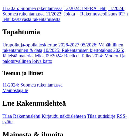
11/2025: Suomea rakentamassa
12/2024: INFRA-lehti
11/2024:
Suomea rakentamassa
11/2023: Jokka − Rakennusteollisuus RT:n
lehti kestävästä rakentamisesta
Tapahtumia
Urapolkuja-oppilaitoskiertue 2026-2027
05/2026: Vähähiilinen
rakentaminen & data
10/2025: Rakentamisen kiertotalous 2025:
Jätteistä materiaaleiksi
09/2024: Recticel Talks 2024: Moderni ja
paloturvallinen loiva katto
Teemat ja liitteet
11/2024: Suomea rakentamassa
Mainostajalle
Lue Rakennuslehteä
Tilaa Rakennuslehti
Kirjaudu näköislehteen
Tilaa uutiskirje
RSS-
syöte
Mainosta & ilmoita