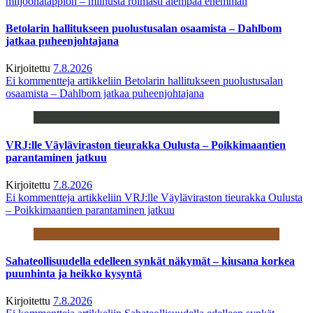
miljoonatappion – miinusta roimasti aiempaa enemmän
Betolarin hallitukseen puolustusalan osaamista – Dahlbom
jatkaa puheenjohtajana
Kirjoitettu
7.8.2026
Ei kommentteja
artikkeliin Betolarin hallitukseen puolustusalan
osaamista – Dahlbom jatkaa puheenjohtajana
VRJ:lle Väyläviraston tieurakka Oulusta – Poikkimaantien
parantaminen jatkuu
Kirjoitettu
7.8.2026
Ei kommentteja
artikkeliin VRJ:lle Väyläviraston tieurakka Oulusta
– Poikkimaantien parantaminen jatkuu
Sahateollisuudella edelleen synkät näkymät – kiusana korkea
puunhinta ja heikko kysyntä
Kirjoitettu
7.8.2026