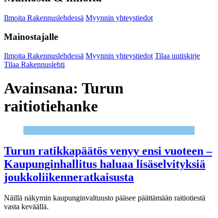
Ilmoita Rakennuslehdessä
Myynnin yhteystiedot
Mainostajalle
Ilmoita Rakennuslehdessä
Myynnin yhteystiedot
Tilaa uutiskirje
Tilaa Rakennuslehti
Avainsana:
Turun
raitiotiehanke
Turun ratikkapäätös venyy ensi vuoteen –
Kaupunginhallitus haluaa lisäselvityksiä
joukkoliikenneratkaisusta
Näillä näkymin kaupunginvaltuusto pääsee päättämään raitiotiestä
vasta keväällä.