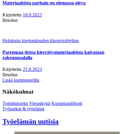
Materiaaleista parhain on olemassa oleva
Kirjoitettu
18.9.2023
Ilmoitus
Helsingin kiertotalouden klusteriohjelma
Parempaa tietoa kierrätysmateriaaleista kaivataan
rakennusalalla
Kirjoitettu
21.8.2023
Ilmoitus
Lisää kumppaneilta
Näkökulmat
Toimitukselta
Vieraskynä
Kumppaniblogit
Työpaikat & työelämä
Työelämän uutisia