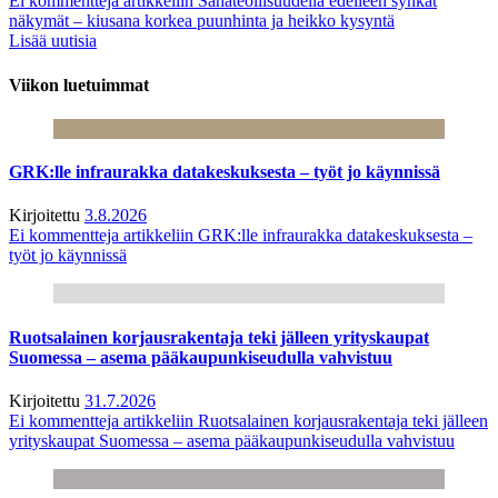
Ei kommentteja
artikkeliin Sahateollisuudella edelleen synkät
näkymät – kiusana korkea puunhinta ja heikko kysyntä
Lisää uutisia
Viikon luetuimmat
GRK:lle infraurakka datakeskuksesta – työt jo käynnissä
Kirjoitettu
3.8.2026
Ei kommentteja
artikkeliin GRK:lle infraurakka datakeskuksesta –
työt jo käynnissä
Ruotsalainen korjausrakentaja teki jälleen yrityskaupat
Suomessa – asema pääkaupunkiseudulla vahvistuu
Kirjoitettu
31.7.2026
Ei kommentteja
artikkeliin Ruotsalainen korjausrakentaja teki jälleen
yrityskaupat Suomessa – asema pääkaupunkiseudulla vahvistuu