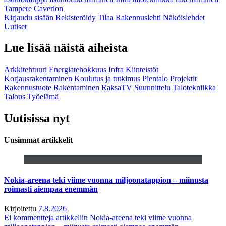
Tampere
Caverion
Kirjaudu sisään
Rekisteröidy
Tilaa Rakennuslehti
Näköislehdet
Uutiset
Lue lisää näistä aiheista
Arkkitehtuuri
Energiatehokkuus
Infra
Kiinteistöt
Korjausrakentaminen
Koulutus ja tutkimus
Pientalo
Projektit
Rakennustuote
Rakentaminen
RaksaTV
Suunnittelu
Talotekniikka
Talous
Työelämä
Uutisissa nyt
Uusimmat artikkelit
Nokia-areena teki viime vuonna miljoonatappion – miinusta
roimasti aiempaa enemmän
Kirjoitettu
7.8.2026
Ei kommentteja
artikkeliin Nokia-areena teki viime vuonna