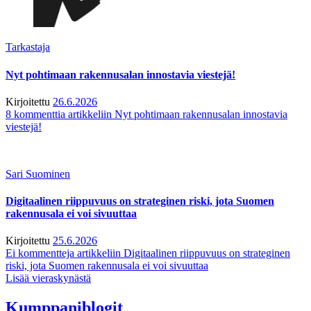
Tarkastaja
Nyt pohtimaan rakennusalan innostavia viestejä!
Kirjoitettu
26.6.2026
8 kommenttia
artikkeliin Nyt pohtimaan rakennusalan innostavia
viestejä!
Sari Suominen
Digitaalinen riippuvuus on strateginen riski, jota Suomen
rakennusala ei voi sivuuttaa
Kirjoitettu
25.6.2026
Ei kommentteja
artikkeliin Digitaalinen riippuvuus on strateginen
riski, jota Suomen rakennusala ei voi sivuuttaa
Lisää vieraskynästä
Kumppaniblogit