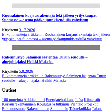
Ruotsalainen korjausrakentaja teki jälleen yrityskaupat
Suomessa – asema pääkaupunkiseudulla vahvistuu
Kirjoitettu
31.7.2026
Ei kommentteja
artikkeliin Ruotsalainen korjausrakentaja teki jälleen
yrityskaupat Suomessa – asema pääkaupunkiseudulla vahvistuu
Rakennustyö Salminen laajentaa Turun seudulle –
aluejohtajaksi Heikki Malaska
Kirjoitettu
5.8.2026
Ei kommentteja
artikkeliin Rakennustyö Salminen laajentaa Turun
seudulle – aluejohtajaksi Heikki Malaska
Uutiset
100 tuoreinta
Arkkitehtuuri
Energiatehokkuus
Infra
Kiinteistöt
Korjausrakentaminen
Koulutus ja tutkimus
Pientalo
Projektit
Rakennustuote
Rakentaminen
Suunnittelu
Talotekniikka
Talous