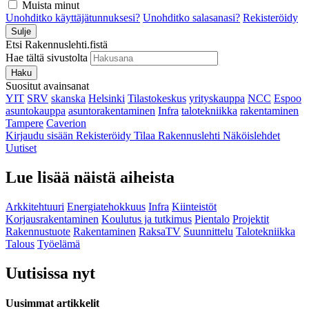
Muista minut
Unohditko käyttäjätunnuksesi?
Unohditko salasanasi?
Rekisteröidy
Sulje
Etsi Rakennuslehti.fistä
Hae tältä sivustolta
Haku
Suositut avainsanat
YIT
SRV
skanska
Helsinki
Tilastokeskus
yrityskauppa
NCC
Espoo
asuntokauppa
asuntorakentaminen
Infra
talotekniikka
rakentaminen
Tampere
Caverion
Kirjaudu sisään
Rekisteröidy
Tilaa Rakennuslehti
Näköislehdet
Uutiset
Lue lisää näistä aiheista
Arkkitehtuuri
Energiatehokkuus
Infra
Kiinteistöt
Korjausrakentaminen
Koulutus ja tutkimus
Pientalo
Projektit
Rakennustuote
Rakentaminen
RaksaTV
Suunnittelu
Talotekniikka
Talous
Työelämä
Uutisissa nyt
Uusimmat artikkelit