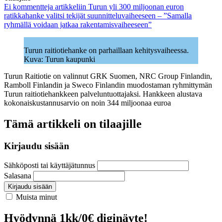
Ei kommentteja
artikkeliin Turun yli 300 miljoonan euron
ratikkahanke valitsi tekijät suunnitteluvaiheeseen – ”Samalla
ryhmällä voidaan jatkaa rakentamisvaiheeseen”
Turun raitiotiehanke on parhaillaan kehitysvaiheessa.
Kuva: Turun kaupunki
Turun Raitiotie on valinnut GRK Suomen, NRC Group Finlandin,
Ramboll Finlandin ja Sweco Finlandin muodostaman ryhmittymän
Turun raitiotiehankkeen palveluntuottajaksi. Hankkeen alustava
kokonaiskustannusarvio on noin 344 miljoonaa euroa
Tämä artikkeli on tilaajille
Kirjaudu sisään
Sähköposti tai käyttäjätunnus
Salasana
Kirjaudu sisään
Muista minut
Hyödynnä 1kk/0€ diginäyte!