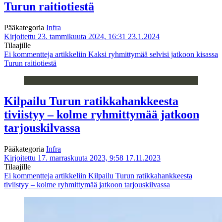
Turun raitiotiestä
Pääkategoria
Infra
Kirjoitettu 23. tammikuuta 2024, 16:31
23.1.2024
Tilaajille
Ei kommentteja
artikkeliin Kaksi ryhmittymää selvisi jatkoon kisassa
Turun raitiotiestä
Kilpailu Turun ratikkahankkeesta
tiviistyy – kolme ryhmittymää jatkoon
tarjouskilvassa
Pääkategoria
Infra
Kirjoitettu 17. marraskuuta 2023, 9:58
17.11.2023
Tilaajille
Ei kommentteja
artikkeliin Kilpailu Turun ratikkahankkeesta
tiviistyy – kolme ryhmittymää jatkoon tarjouskilvassa