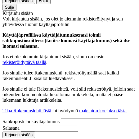
Kirjaudu sisään
Haku
Sulje
Kirjaudu sisään
Voit kirjautua sisään, jos olet jo aiemmin rekisteröitynyt ja sen
yhteydessä luonut käyttäjäprofiilin
Käyttäjäprofiilissa käyttäjätunnuksenasi toimii
sähköpostiosoitteesi (tai itse luomasi käyttäjätunnus) sekä itse
luomasi salasana.
Jos et ole aiemmin kirjautunut sisään, sinun on ensin
rekisteröidyttävä täällä
.
Jos sinulle tulee Rakennuslehti, rekisteröitymällä saat kaikki
rakennuslehti.fi-sisällöt luettavaksesi.
Jos sinulle ei tule Rakennuslehteä, voit silti rekisteröityä, jolloin saat
oikeuden kommentoida lukottomia artikkeleita, mutta et pääse
lukemaan lukittuja artikkeleita.
Tilaa Rakennuslehti tästä
tai hyödynnä
maksuton koejakso tästä
.
Sähköposti tai käyttäjätunnus
Salasana
Kirjaudu sisään