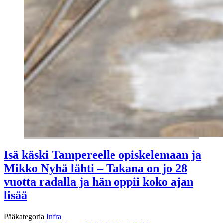
Isä käski Tampereelle opiskelemaan ja
Mikko Nyhä lähti – Takana on jo 28
vuotta radalla ja hän oppii koko ajan
lisää
Pääkategoria
Infra