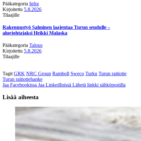
Pääkategoria
Infra
Kirjoitettu
5.8.2026
Tilaajille
Rakennustyö Salminen laajentaa Turun seudulle –
aluejohtajaksi Heikki Malaska
Pääkategoria
Talous
Kirjoitettu
5.8.2026
Tilaajille
Tagit
GRK
NRC Group
Ramboll
Sweco
Turku
Turun raitiotie
Turun raitiotiehanke
Jaa Facebookissa
Jaa LinkedInissä
Lähetä linkki sähköpostilla
Lisää aiheesta