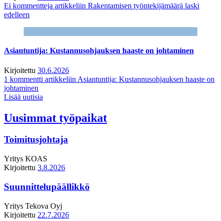
Ei kommentteja
artikkeliin Rakentamisen työntekijämäärä laski
edelleen
Asiantuntija: Kustannusohjauksen haaste on johtaminen
Kirjoitettu
30.6.2026
1 kommentti
artikkeliin Asiantuntija: Kustannusohjauksen haaste on
johtaminen
Lisää uutisia
Uusimmat työpaikat
Toimitusjohtaja
Yritys
KOAS
Kirjoitettu
3.8.2026
Suunnittelupäällikkö
Yritys
Tekova Oyj
Kirjoitettu
22.7.2026