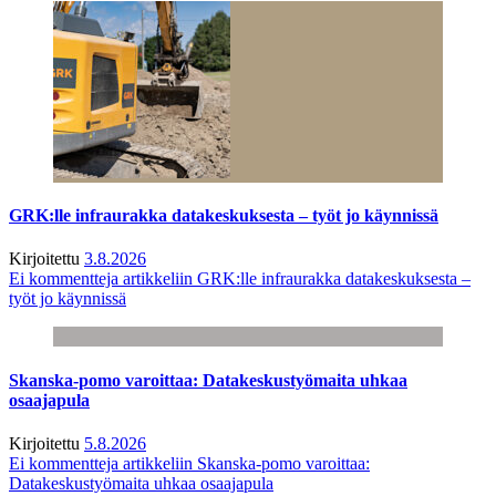
GRK:lle infraurakka datakeskuksesta – työt jo käynnissä
Kirjoitettu
3.8.2026
Ei kommentteja
artikkeliin GRK:lle infraurakka datakeskuksesta –
työt jo käynnissä
Skanska-pomo varoittaa: Datakeskustyömaita uhkaa
osaajapula
Kirjoitettu
5.8.2026
Ei kommentteja
artikkeliin Skanska-pomo varoittaa:
Datakeskustyömaita uhkaa osaajapula