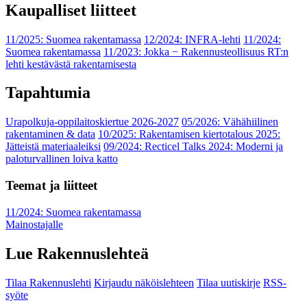
Kaupalliset liitteet
11/2025: Suomea rakentamassa
12/2024: INFRA-lehti
11/2024:
Suomea rakentamassa
11/2023: Jokka − Rakennusteollisuus RT:n
lehti kestävästä rakentamisesta
Tapahtumia
Urapolkuja-oppilaitoskiertue 2026-2027
05/2026: Vähähiilinen
rakentaminen & data
10/2025: Rakentamisen kiertotalous 2025:
Jätteistä materiaaleiksi
09/2024: Recticel Talks 2024: Moderni ja
paloturvallinen loiva katto
Teemat ja liitteet
11/2024: Suomea rakentamassa
Mainostajalle
Lue Rakennuslehteä
Tilaa Rakennuslehti
Kirjaudu näköislehteen
Tilaa uutiskirje
RSS-
syöte