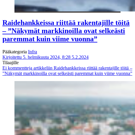
Raidehankkeissa riittää rakentajille töitä
– ”Näkymät markkinoilla ovat selkeästi
paremmat kuin viime vuonna”
Pääkategoria
Infra
Kirjoitettu 5. helmikuuta 2024, 8:28
5.2.2024
Tilaajille
Ei kommentteja
artikkeliin Raidehankkeissa riittää rakentajille töitä –
”Näkymät markkinoilla ovat selkeästi paremmat kuin viime vuonna”