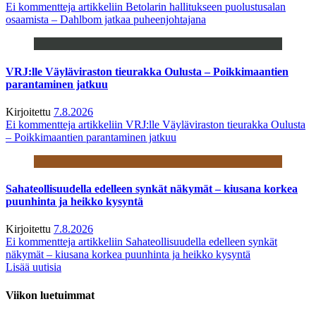
Ei kommentteja
artikkeliin Betolarin hallitukseen puolustusalan
osaamista – Dahlbom jatkaa puheenjohtajana
VRJ:lle Väyläviraston tieurakka Oulusta – Poikkimaantien
parantaminen jatkuu
Kirjoitettu
7.8.2026
Ei kommentteja
artikkeliin VRJ:lle Väyläviraston tieurakka Oulusta
– Poikkimaantien parantaminen jatkuu
Sahateollisuudella edelleen synkät näkymät – kiusana korkea
puunhinta ja heikko kysyntä
Kirjoitettu
7.8.2026
Ei kommentteja
artikkeliin Sahateollisuudella edelleen synkät
näkymät – kiusana korkea puunhinta ja heikko kysyntä
Lisää uutisia
Viikon luetuimmat