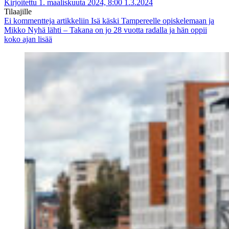
Kirjoitettu 1. maaliskuuta 2024, 8:00
1.3.2024
Tilaajille
Ei kommentteja
artikkeliin Isä käski Tampereelle opiskelemaan ja
Mikko Nyhä lähti – Takana on jo 28 vuotta radalla ja hän oppii
koko ajan lisää