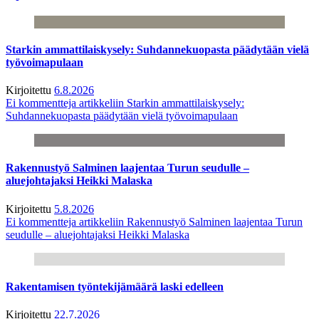
Starkin ammattilaiskysely: Suhdannekuopasta päädytään vielä
työvoimapulaan
Kirjoitettu
6.8.2026
Ei kommentteja
artikkeliin Starkin ammattilaiskysely:
Suhdannekuopasta päädytään vielä työvoimapulaan
Rakennustyö Salminen laajentaa Turun seudulle –
aluejohtajaksi Heikki Malaska
Kirjoitettu
5.8.2026
Ei kommentteja
artikkeliin Rakennustyö Salminen laajentaa Turun
seudulle – aluejohtajaksi Heikki Malaska
Rakentamisen työntekijämäärä laski edelleen
Kirjoitettu
22.7.2026