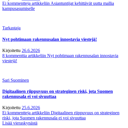
Ei kommentteja
artikkeliin Asiantuntijat kehittävät uutta mallia
kampusasumiselle
Tarkastaja
Nyt pohtimaan rakennusalan innostavia viestejä!
Kirjoitettu
26.6.2026
8 kommenttia
artikkeliin Nyt pohtimaan rakennusalan innostavia
viestejä!
Sari Suominen
Digitaalinen riippuvuus on strateginen riski, jota Suomen
rakennusala ei voi sivuuttaa
Kirjoitettu
25.6.2026
Ei kommentteja
artikkeliin Digitaalinen riippuvuus on strateginen
riski, jota Suomen rakennusala ei voi sivuuttaa
Lisää vieraskynästä