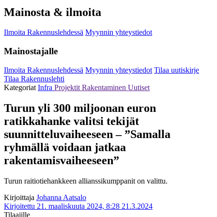
Mainosta & ilmoita
Ilmoita Rakennuslehdessä
Myynnin yhteystiedot
Mainostajalle
Ilmoita Rakennuslehdessä
Myynnin yhteystiedot
Tilaa uutiskirje
Tilaa Rakennuslehti
Kategoriat
Infra
Projektit
Rakentaminen
Uutiset
Turun yli 300 miljoonan euron
ratikkahanke valitsi tekijät
suunnitteluvaiheeseen – ”Samalla
ryhmällä voidaan jatkaa
rakentamisvaiheeseen”
Turun raitiotiehankkeen allianssikumppanit on valittu.
Kirjoittaja
Johanna Aatsalo
Kirjoitettu 21. maaliskuuta 2024, 8:28
21.3.2024
Tilaajille