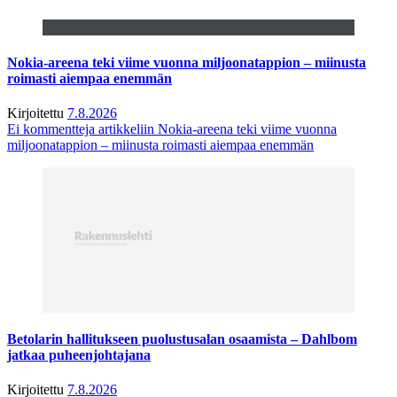
Nokia-areena teki viime vuonna miljoonatappion – miinusta
roimasti aiempaa enemmän
Kirjoitettu
7.8.2026
Ei kommentteja
artikkeliin Nokia-areena teki viime vuonna
miljoonatappion – miinusta roimasti aiempaa enemmän
Betolarin hallitukseen puolustusalan osaamista – Dahlbom
jatkaa puheenjohtajana
Kirjoitettu
7.8.2026