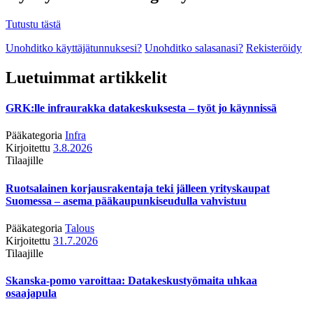
Tutustu tästä
Unohditko käyttäjätunnuksesi?
Unohditko salasanasi?
Rekisteröidy
Luetuimmat artikkelit
GRK:lle infraurakka datakeskuksesta – työt jo käynnissä
Pääkategoria
Infra
Kirjoitettu
3.8.2026
Tilaajille
Ruotsalainen korjausrakentaja teki jälleen yrityskaupat
Suomessa – asema pääkaupunkiseudulla vahvistuu
Pääkategoria
Talous
Kirjoitettu
31.7.2026
Tilaajille
Skanska-pomo varoittaa: Datakeskustyömaita uhkaa
osaajapula