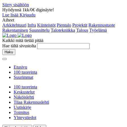
Siirry sisältöön
Hyödynnä 1kk/0€ diginäyte!
Lue lisää
Kirjaudu
Aiheet
Arkkitehtuuri
Infra
Kiinteistöt
Pientalo
Projektit
Rakennustuote
Rakentaminen
Suunnittelu
Talotekniikka
Talous
Työelämä
Kaikki mitä tietää pitää
Hae tältä sivustolta
Haku
Etusivu
100 tuoreinta
Suurimmat
100 tuoreinta
Keskustelut
Näköislehti
Tilaa Rakennuslehti
Uutiskirje
Toimitus
Yhteystiedot