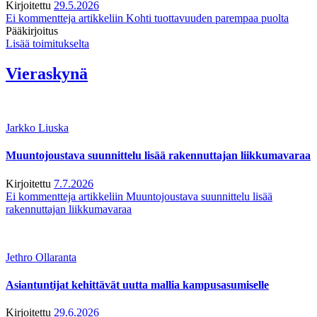
Kirjoitettu
29.5.2026
Ei kommentteja
artikkeliin Kohti tuottavuuden parempaa puolta
Pääkirjoitus
Lisää toimitukselta
Vieraskynä
Jarkko Liuska
Muuntojoustava suunnittelu lisää rakennuttajan liikkumavaraa
Kirjoitettu
7.7.2026
Ei kommentteja
artikkeliin Muuntojoustava suunnittelu lisää
rakennuttajan liikkumavaraa
Jethro Ollaranta
Asiantuntijat kehittävät uutta mallia kampusasumiselle
Kirjoitettu
29.6.2026