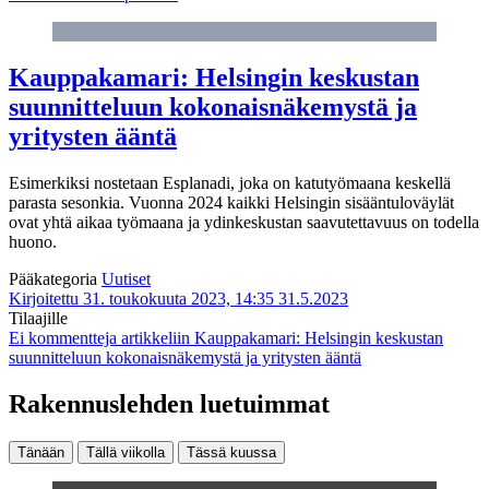
Kauppakamari: Helsingin keskustan
suunnitteluun kokonaisnäkemystä ja
yritysten ääntä
Esimerkiksi nostetaan Esplanadi, joka on katutyömaana keskellä
parasta sesonkia. Vuonna 2024 kaikki Helsingin sisääntuloväylät
ovat yhtä aikaa työmaana ja ydinkeskustan saavutettavuus on todella
huono.
Pääkategoria
Uutiset
Kirjoitettu 31. toukokuuta 2023, 14:35
31.5.2023
Tilaajille
Ei kommentteja
artikkeliin Kauppakamari: Helsingin keskustan
suunnitteluun kokonaisnäkemystä ja yritysten ääntä
Rakennuslehden luetuimmat
Tänään
Tällä viikolla
Tässä kuussa