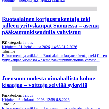
seudulle – aluejohtajaksi Heikki Malaska
Ruotsalainen korjausrakentaja teki
jälleen yrityskaupat Suomessa – asema
pääkaupunkiseudulla vahvistuu
Pääkategoria
Talous
Kirjoitettu 31. heinäkuuta 2026, 14:53
31.7.2026
Tilaajille
Ei kommentteja
artikkeliin Ruotsalainen korjausrakentaja teki jälleen
yrityskaupat Suomessa – asema pääkaupunkiseudulla vahvistuu
Joensuun uudesta uimahallista kolme
kisaajaa – voittaja selviää syksyllä
Pääkategoria
Talous
Kirjoitettu 6. elokuuta 2026, 12:59
6.8.2026
Tilaajille
Ei kommentteja
artikkeliin Joensuun uudesta uimahallista kolme