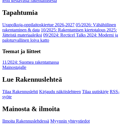
lehti kestävästä rakentamisesta
Tapahtumia
Urapolkuja-oppilaitoskiertue 2026-2027
05/2026: Vähähiilinen
rakentaminen & data
10/2025: Rakentamisen kiertotalous 2025:
Jätteistä materiaaleiksi
09/2024: Recticel Talks 2024: Moderni ja
paloturvallinen loiva katto
Teemat ja liitteet
11/2024: Suomea rakentamassa
Mainostajalle
Lue Rakennuslehteä
Tilaa Rakennuslehti
Kirjaudu näköislehteen
Tilaa uutiskirje
RSS-
syöte
Mainosta & ilmoita
Ilmoita Rakennuslehdessä
Myynnin yhteystiedot