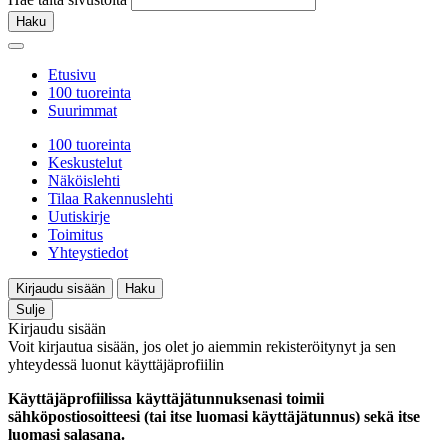
Haku
Etusivu
100 tuoreinta
Suurimmat
100 tuoreinta
Keskustelut
Näköislehti
Tilaa Rakennuslehti
Uutiskirje
Toimitus
Yhteystiedot
Kirjaudu sisään
Haku
Sulje
Kirjaudu sisään
Voit kirjautua sisään, jos olet jo aiemmin rekisteröitynyt ja sen
yhteydessä luonut käyttäjäprofiilin
Käyttäjäprofiilissa käyttäjätunnuksenasi toimii
sähköpostiosoitteesi (tai itse luomasi käyttäjätunnus) sekä itse
luomasi salasana.