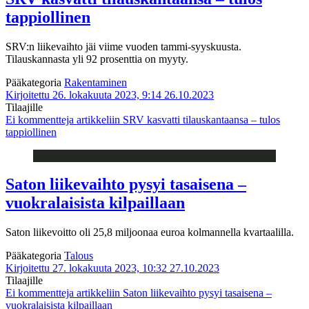
tappiollinen
SRV:n liikevaihto jäi viime vuoden tammi-syyskuusta.
Tilauskannasta yli 92 prosenttia on myyty.
Pääkategoria
Rakentaminen
Kirjoitettu 26. lokakuuta 2023, 9:14
26.10.2023
Tilaajille
Ei kommentteja
artikkeliin SRV kasvatti tilauskantaansa – tulos
tappiollinen
Saton liikevaihto pysyi tasaisena –
vuokralaisista kilpaillaan
Saton liikevoitto oli 25,8 miljoonaa euroa kolmannella kvartaalilla.
Pääkategoria
Talous
Kirjoitettu 27. lokakuuta 2023, 10:32
27.10.2023
Tilaajille
Ei kommentteja
artikkeliin Saton liikevaihto pysyi tasaisena –
vuokralaisista kilpaillaan