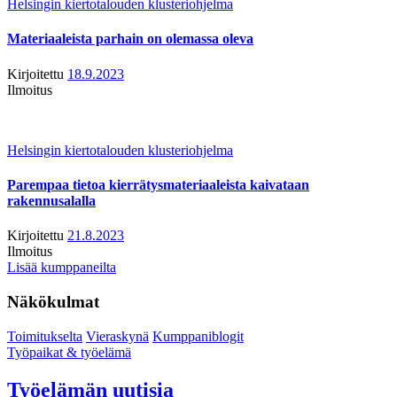
Helsingin kiertotalouden klusteriohjelma
Materiaaleista parhain on olemassa oleva
Kirjoitettu
18.9.2023
Ilmoitus
Helsingin kiertotalouden klusteriohjelma
Parempaa tietoa kierrätysmateriaaleista kaivataan
rakennusalalla
Kirjoitettu
21.8.2023
Ilmoitus
Lisää kumppaneilta
Näkökulmat
Toimitukselta
Vieraskynä
Kumppaniblogit
Työpaikat & työelämä
Työelämän uutisia