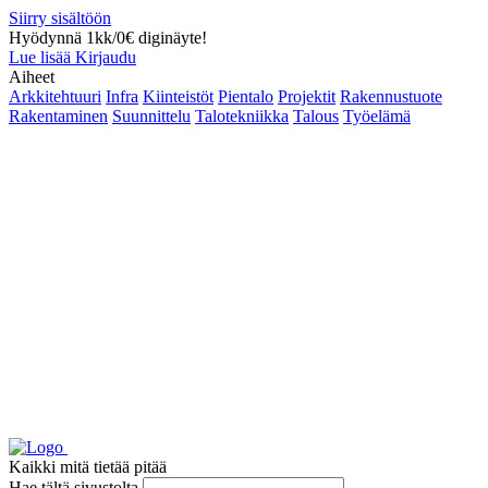
Siirry sisältöön
Hyödynnä 1kk/0€ diginäyte!
Lue lisää
Kirjaudu
Aiheet
Arkkitehtuuri
Infra
Kiinteistöt
Pientalo
Projektit
Rakennustuote
Rakentaminen
Suunnittelu
Talotekniikka
Talous
Työelämä
Kaikki mitä tietää pitää
Hae tältä sivustolta