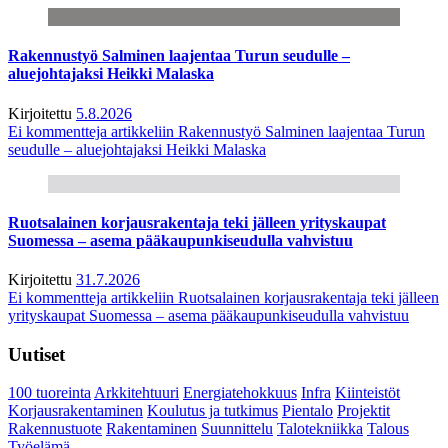
Rakennustyö Salminen laajentaa Turun seudulle –
aluejohtajaksi Heikki Malaska
Kirjoitettu
5.8.2026
Ei kommentteja
artikkeliin Rakennustyö Salminen laajentaa Turun
seudulle – aluejohtajaksi Heikki Malaska
Ruotsalainen korjausrakentaja teki jälleen yrityskaupat
Suomessa – asema pääkaupunkiseudulla vahvistuu
Kirjoitettu
31.7.2026
Ei kommentteja
artikkeliin Ruotsalainen korjausrakentaja teki jälleen
yrityskaupat Suomessa – asema pääkaupunkiseudulla vahvistuu
Uutiset
100 tuoreinta
Arkkitehtuuri
Energiatehokkuus
Infra
Kiinteistöt
Korjausrakentaminen
Koulutus ja tutkimus
Pientalo
Projektit
Rakennustuote
Rakentaminen
Suunnittelu
Talotekniikka
Talous
Työelämä