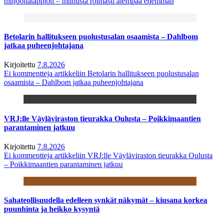
miljoonatappion – miinusta roimasti aiempaa enemmän
Betolarin hallitukseen puolustusalan osaamista – Dahlbom
jatkaa puheenjohtajana
Kirjoitettu
7.8.2026
Ei kommentteja
artikkeliin Betolarin hallitukseen puolustusalan
osaamista – Dahlbom jatkaa puheenjohtajana
VRJ:lle Väyläviraston tieurakka Oulusta – Poikkimaantien
parantaminen jatkuu
Kirjoitettu
7.8.2026
Ei kommentteja
artikkeliin VRJ:lle Väyläviraston tieurakka Oulusta
– Poikkimaantien parantaminen jatkuu
Sahateollisuudella edelleen synkät näkymät – kiusana korkea
puunhinta ja heikko kysyntä