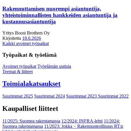
Rakennuttamisen nuorempi asiantuntija,
yhteistoiminnallisten hankkeiden asiantuntija ja
kustannusasiantuntija
Yritys
Boost Brothers Oy
Kirjoitettu
18.6.2026
Kaikki avoimet työpaikat
Työpaikat & työelämä
Avoimet työpaikat
Työelämän uutisia
Teemat & liitteet
Toimialakatsaukset
Suurimmat 2025
Suurimmat 2024
Suurimmat 2023
Suurimmat 2022
Kaupalliset liitteet
11/2025: Suomea rakentamassa
12/2024: INFRA-lehti
11/2024:
Suomea rakentamassa
11/2023: Jokka − Rakennusteollisuus RT:n