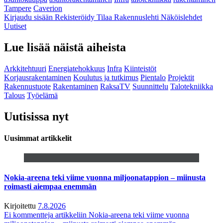
Tampere
Caverion
Kirjaudu sisään
Rekisteröidy
Tilaa Rakennuslehti
Näköislehdet
Uutiset
Lue lisää näistä aiheista
Arkkitehtuuri
Energiatehokkuus
Infra
Kiinteistöt
Korjausrakentaminen
Koulutus ja tutkimus
Pientalo
Projektit
Rakennustuote
Rakentaminen
RaksaTV
Suunnittelu
Talotekniikka
Talous
Työelämä
Uutisissa nyt
Uusimmat artikkelit
Nokia-areena teki viime vuonna miljoonatappion – miinusta
roimasti aiempaa enemmän
Kirjoitettu
7.8.2026
Ei kommentteja
artikkeliin Nokia-areena teki viime vuonna