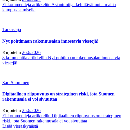
Ei kommentteja
artikkeliin Asiantuntijat kehittävät uutta mallia
kampusasumiselle
Tarkastaja
Nyt pohtimaan rakennusalan innostavia viestejä!
Kirjoitettu
26.6.2026
8 kommenttia
artikkeliin Nyt pohtimaan rakennusalan innostavia
viestejä!
Sari Suominen
Digitaalinen riippuvuus on strateginen riski, jota Suomen
rakennusala ei voi sivuuttaa
Kirjoitettu
25.6.2026
Ei kommentteja
artikkeliin Digitaalinen riippuvuus on strateginen
riski, jota Suomen rakennusala ei voi sivuuttaa
Lisää vieraskynästä