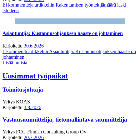
Ei kommentteja
artikkeliin Rakentamisen työntekijämäärä laski
edelleen
Asiantuntija: Kustannusohjauksen haaste on johtaminen
Kirjoitettu
30.6.2026
1 kommentti
artikkeliin Asiantuntija: Kustannusohjauksen haaste on
johtaminen
Lisää uutisia
Uusimmat työpaikat
Toimitusjohtaja
Yritys
KOAS
Kirjoitettu
3.8.2026
Vastuusuunnittelija, tietomallintava suunnittelija
Yritys
FCG Finnish Consulting Group Oy
Kirjoitettu
20.7.2026