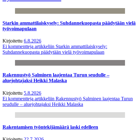
Starkin ammattilaiskysely: Suhdannekuopasta päädytään vielä
työvoimapulaan
Kirjoitettu
6.8.2026
Ei kommentteja
artikkeliin Starkin ammattilaiskysely:
Suhdannekuopasta päädytään vielä työvoimapulaan
Rakennustyö Salminen laajentaa Turun seudulle –
aluejohtajaksi Heikki Malaska
Kirjoitettu
5.8.2026
Ei kommentteja
artikkeliin Rakennustyö Salminen laajentaa Turun
seudulle – aluejohtajaksi Heikki Malaska
Rakentamisen työntekijämäärä laski edelleen
Kirjoitettu
22.7.2026