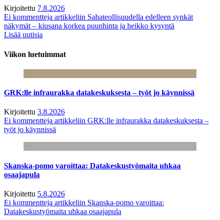
Kirjoitettu
7.8.2026
Ei kommentteja
artikkeliin Sahateollisuudella edelleen synkät
näkymät – kiusana korkea puunhinta ja heikko kysyntä
Lisää uutisia
Viikon luetuimmat
GRK:lle infraurakka datakeskuksesta – työt jo käynnissä
Kirjoitettu
3.8.2026
Ei kommentteja
artikkeliin GRK:lle infraurakka datakeskuksesta –
työt jo käynnissä
Skanska-pomo varoittaa: Datakeskustyömaita uhkaa
osaajapula
Kirjoitettu
5.8.2026
Ei kommentteja
artikkeliin Skanska-pomo varoittaa:
Datakeskustyömaita uhkaa osaajapula