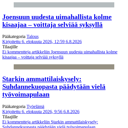
Joensuun uudesta uimahallista kolme
kisaajaa – voittaja selviää syksyllä
Pääkategoria
Talous
Kirjoitettu 6. elokuuta 2026, 12:59
6.8.2026
Tilaajille
Ei kommentteja
artikkeliin Joensuun uudesta uimahallista kolme
kisaajaa – voittaja selviää syksyllä
Starkin ammattilaiskysely:
Suhdannekuopasta päädytään vielä
työvoimapulaan
Pääkategoria
Työelämä
Kirjoitettu 6. elokuuta 2026, 9:56
6.8.2026
Tilaajille
Ei kommentteja
artikkeliin Starkin ammattilaiskysely:
Suhdannekuopasta päädytään vielä työvoimapulaan