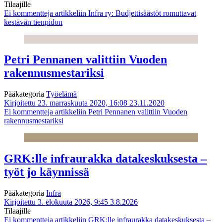
Tilaajille
Ei kommentteja
artikkeliin Infra ry: Budjettisäästöt romuttavat
kestävän tienpidon
Petri Pennanen valittiin Vuoden
rakennusmestariksi
Pääkategoria
Työelämä
Kirjoitettu 23. marraskuuta 2020, 16:08
23.11.2020
Ei kommentteja
artikkeliin Petri Pennanen valittiin Vuoden
rakennusmestariksi
GRK:lle infraurakka datakeskuksesta –
työt jo käynnissä
Pääkategoria
Infra
Kirjoitettu 3. elokuuta 2026, 9:45
3.8.2026
Tilaajille
Ei kommentteja
artikkeliin GRK:lle infraurakka datakeskuksesta –