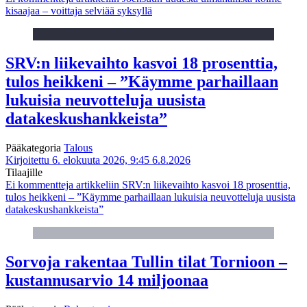
kisaajaa – voittaja selviää syksyllä
SRV:n liikevaihto kasvoi 18 prosenttia,
tulos heikkeni – ”Käymme parhaillaan
lukuisia neuvotteluja uusista
datakeskushankkeista”
Pääkategoria
Talous
Kirjoitettu 6. elokuuta 2026, 9:45
6.8.2026
Tilaajille
Ei kommentteja
artikkeliin SRV:n liikevaihto kasvoi 18 prosenttia,
tulos heikkeni – ”Käymme parhaillaan lukuisia neuvotteluja uusista
datakeskushankkeista”
Sorvoja rakentaa Tullin tilat Tornioon –
kustannusarvio 14 miljoonaa