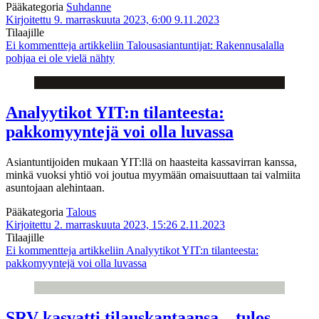
Pääkategoria
Suhdanne
Kirjoitettu 9. marraskuuta 2023, 6:00
9.11.2023
Tilaajille
Ei kommentteja
artikkeliin Talousasiantuntijat: Rakennusalalla
pohjaa ei ole vielä nähty
Analyytikot YIT:n tilanteesta:
pakkomyyntejä voi olla luvassa
Asiantuntijoiden mukaan YIT:llä on haasteita kassavirran kanssa,
minkä vuoksi yhtiö voi joutua myymään omaisuuttaan tai valmiita
asuntojaan alehintaan.
Pääkategoria
Talous
Kirjoitettu 2. marraskuuta 2023, 15:26
2.11.2023
Tilaajille
Ei kommentteja
artikkeliin Analyytikot YIT:n tilanteesta:
pakkomyyntejä voi olla luvassa
SRV kasvatti tilauskantaansa – tulos