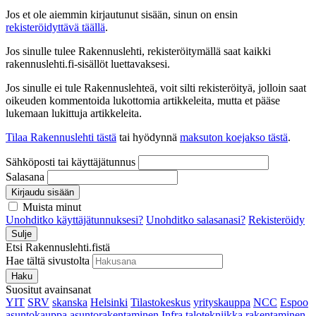
Jos et ole aiemmin kirjautunut sisään, sinun on ensin
rekisteröidyttävä täällä
.
Jos sinulle tulee Rakennuslehti, rekisteröitymällä saat kaikki
rakennuslehti.fi-sisällöt luettavaksesi.
Jos sinulle ei tule Rakennuslehteä, voit silti rekisteröityä, jolloin saat
oikeuden kommentoida lukottomia artikkeleita, mutta et pääse
lukemaan lukittuja artikkeleita.
Tilaa Rakennuslehti tästä
tai hyödynnä
maksuton koejakso tästä
.
Sähköposti tai käyttäjätunnus
Salasana
Kirjaudu sisään
Muista minut
Unohditko käyttäjätunnuksesi?
Unohditko salasanasi?
Rekisteröidy
Sulje
Etsi Rakennuslehti.fistä
Hae tältä sivustolta
Haku
Suositut avainsanat
YIT
SRV
skanska
Helsinki
Tilastokeskus
yrityskauppa
NCC
Espoo
asuntokauppa
asuntorakentaminen
Infra
talotekniikka
rakentaminen