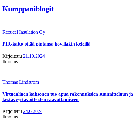
Kumppaniblogit
Recticel Insulation Oy
PIR-katto pitää pintansa kovillakin keleillä
Kirjoitettu
21.10.2024
Ilmoitus
Thomas Lindstrom
Virtuaalinen kaksonen tuo apua rakennuksien suunnitteluun ja
kestävyystavoitteiden saavuttamiseen
Kirjoitettu
24.6.2024
Ilmoitus