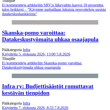
Tilaajille
Ei kommentteja
artikkeliin SRV:n liikevaihto kasvoi 18 prosenttia,
tulos heikkeni – ”Käymme parhaillaan lukuisia neuvotteluja uusista
datakeskushankkeista”
Skanska-pomo varoittaa:
Datakeskustyömaita uhkaa osaajapula
Pääkategoria
Infra
Kirjoitettu 5. elokuuta 2026, 13:00
5.8.2026
Tilaajille
Ei kommentteja
artikkeliin Skanska-pomo varoittaa:
Datakeskustyömaita uhkaa osaajapula
Infra ry: Budjettisäästöt romuttavat
kestävän tienpidon
Pääkategoria
Infra
Kirjoitettu 7. elokuuta 2026, 8:33
7.8.2026