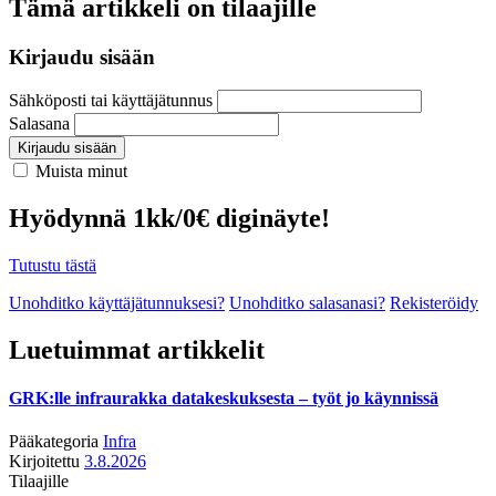
Tämä artikkeli on tilaajille
Kirjaudu sisään
Sähköposti tai käyttäjätunnus
Salasana
Kirjaudu sisään
Muista minut
Hyödynnä 1kk/0€ diginäyte!
Tutustu tästä
Unohditko käyttäjätunnuksesi?
Unohditko salasanasi?
Rekisteröidy
Luetuimmat artikkelit
GRK:lle infraurakka datakeskuksesta – työt jo käynnissä
Pääkategoria
Infra
Kirjoitettu
3.8.2026
Tilaajille