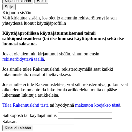
Kirjaudu sisään
Haku
Sulje
Kirjaudu sisään
Voit kirjautua sisään, jos olet jo aiemmin rekisteröitynyt ja sen
yhteydessä luonut käyttäjäprofiilin
Käyttäjäprofiilissa käyttäjätunnuksenasi toimii
sähköpostiosoitteesi (tai itse luomasi käyttäjätunnus) sekä itse
luomasi salasana.
Jos et ole aiemmin kirjautunut sisään, sinun on ensin
rekisteröidyttävä täällä
.
Jos sinulle tulee Rakennuslehti, rekisteröitymällä saat kaikki
rakennuslehti.fi-sisällöt luettavaksesi.
Jos sinulle ei tule Rakennuslehteä, voit silti rekisteröityä, jolloin saat
oikeuden kommentoida lukottomia artikkeleita, mutta et pääse
lukemaan lukittuja artikkeleita.
Tilaa Rakennuslehti tästä
tai hyödynnä
maksuton koejakso tästä
.
Sähköposti tai käyttäjätunnus
Salasana
Kirjaudu sisään