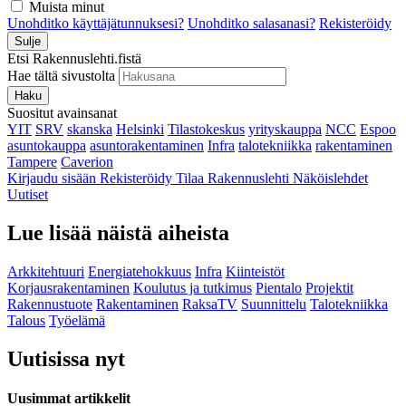
Muista minut
Unohditko käyttäjätunnuksesi?
Unohditko salasanasi?
Rekisteröidy
Sulje
Etsi Rakennuslehti.fistä
Hae tältä sivustolta
Haku
Suositut avainsanat
YIT
SRV
skanska
Helsinki
Tilastokeskus
yrityskauppa
NCC
Espoo
asuntokauppa
asuntorakentaminen
Infra
talotekniikka
rakentaminen
Tampere
Caverion
Kirjaudu sisään
Rekisteröidy
Tilaa Rakennuslehti
Näköislehdet
Uutiset
Lue lisää näistä aiheista
Arkkitehtuuri
Energiatehokkuus
Infra
Kiinteistöt
Korjausrakentaminen
Koulutus ja tutkimus
Pientalo
Projektit
Rakennustuote
Rakentaminen
RaksaTV
Suunnittelu
Talotekniikka
Talous
Työelämä
Uutisissa nyt
Uusimmat artikkelit