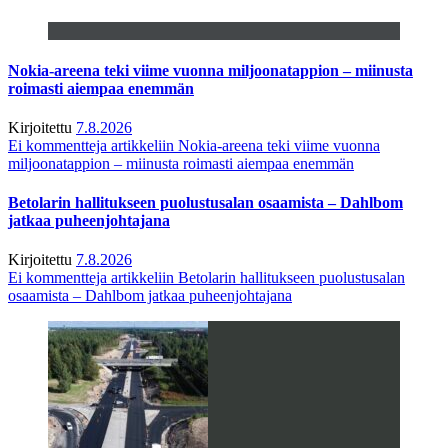
Nokia-areena teki viime vuonna miljoonatappion – miinusta
roimasti aiempaa enemmän
Kirjoitettu
7.8.2026
Ei kommentteja
artikkeliin Nokia-areena teki viime vuonna
miljoonatappion – miinusta roimasti aiempaa enemmän
Betolarin hallitukseen puolustusalan osaamista – Dahlbom
jatkaa puheenjohtajana
Kirjoitettu
7.8.2026
Ei kommentteja
artikkeliin Betolarin hallitukseen puolustusalan
osaamista – Dahlbom jatkaa puheenjohtajana