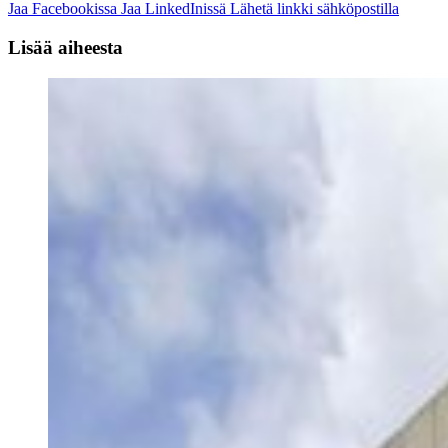
Jaa Facebookissa
Jaa LinkedInissä
Lähetä linkki sähköpostilla
Lisää aiheesta