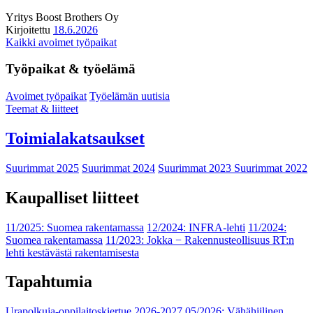
Yritys
Boost Brothers Oy
Kirjoitettu
18.6.2026
Kaikki avoimet työpaikat
Työpaikat & työelämä
Avoimet työpaikat
Työelämän uutisia
Teemat & liitteet
Toimialakatsaukset
Suurimmat 2025
Suurimmat 2024
Suurimmat 2023
Suurimmat 2022
Kaupalliset liitteet
11/2025: Suomea rakentamassa
12/2024: INFRA-lehti
11/2024:
Suomea rakentamassa
11/2023: Jokka − Rakennusteollisuus RT:n
lehti kestävästä rakentamisesta
Tapahtumia
Urapolkuja-oppilaitoskiertue 2026-2027
05/2026: Vähähiilinen