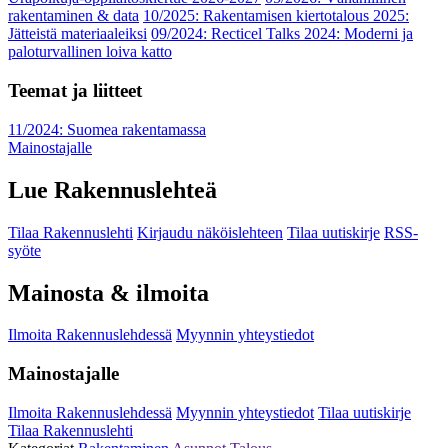
rakentaminen & data
10/2025: Rakentamisen kiertotalous 2025:
Jätteistä materiaaleiksi
09/2024: Recticel Talks 2024: Moderni ja
paloturvallinen loiva katto
Teemat ja liitteet
11/2024: Suomea rakentamassa
Mainostajalle
Lue Rakennuslehteä
Tilaa Rakennuslehti
Kirjaudu näköislehteen
Tilaa uutiskirje
RSS-
syöte
Mainosta & ilmoita
Ilmoita Rakennuslehdessä
Myynnin yhteystiedot
Mainostajalle
Ilmoita Rakennuslehdessä
Myynnin yhteystiedot
Tilaa uutiskirje
Tilaa Rakennuslehti