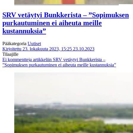
SRV vetäytyi Bunkkerista – ”Sopimuksen
purkautuminen ei aiheuta meille
kustannuksia”
Pääkategoria
Uutiset
Kirjoitettu 23. lokakuuta 2023, 15:25
23.10.2023
Tilaajille
Ei kommentteja
artikkeliin SRV vetäytyi Bunkkerista –
”Sopimuksen purkautuminen ei aiheuta meille kustannuksia”