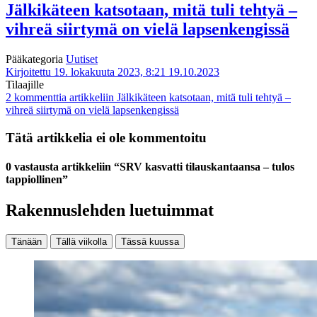
Jälkikäteen katsotaan, mitä tuli tehtyä –
vihreä siirtymä on vielä lapsenkengissä
Pääkategoria
Uutiset
Kirjoitettu 19. lokakuuta 2023, 8:21
19.10.2023
Tilaajille
2 kommenttia
artikkeliin Jälkikäteen katsotaan, mitä tuli tehtyä –
vihreä siirtymä on vielä lapsenkengissä
Tätä artikkelia ei ole kommentoitu
0 vastausta artikkeliin “SRV kasvatti tilauskantaansa – tulos
tappiollinen”
Rakennuslehden luetuimmat
Tänään
Tällä viikolla
Tässä kuussa