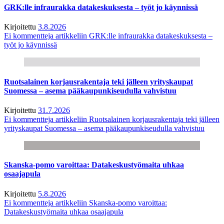
GRK:lle infraurakka datakeskuksesta – työt jo käynnissä
Kirjoitettu
3.8.2026
Ei kommentteja
artikkeliin GRK:lle infraurakka datakeskuksesta –
työt jo käynnissä
Ruotsalainen korjausrakentaja teki jälleen yrityskaupat
Suomessa – asema pääkaupunkiseudulla vahvistuu
Kirjoitettu
31.7.2026
Ei kommentteja
artikkeliin Ruotsalainen korjausrakentaja teki jälleen
yrityskaupat Suomessa – asema pääkaupunkiseudulla vahvistuu
Skanska-pomo varoittaa: Datakeskustyömaita uhkaa
osaajapula
Kirjoitettu
5.8.2026
Ei kommentteja
artikkeliin Skanska-pomo varoittaa:
Datakeskustyömaita uhkaa osaajapula