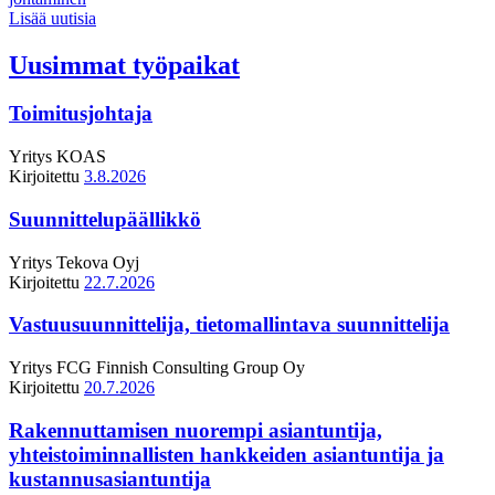
Lisää uutisia
Uusimmat työpaikat
Toimitusjohtaja
Yritys
KOAS
Kirjoitettu
3.8.2026
Suunnittelupäällikkö
Yritys
Tekova Oyj
Kirjoitettu
22.7.2026
Vastuusuunnittelija, tietomallintava suunnittelija
Yritys
FCG Finnish Consulting Group Oy
Kirjoitettu
20.7.2026
Rakennuttamisen nuorempi asiantuntija,
yhteistoiminnallisten hankkeiden asiantuntija ja
kustannusasiantuntija