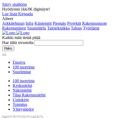
Siirry sisältöön
Hyödynnä 1kk/0€ diginäyte!
Lue lisää
Kirjaudu
Aiheet
Arkkitehtuuri
Infra
Kiinteistöt
Pientalo
Projektit
Rakennustuote
Rakentaminen
Suunnittelu
Talotekniikka
Talous
Työelämä
Kaikki mitä tietää pitää
Hae tältä sivustolta
Haku
Etusivu
100 tuoreinta
Suurimmat
100 tuoreinta
Keskustelut
Näköislehti
Tilaa Rakennuslehti
Uutiskirje
Toimitus
Yhteystiedot