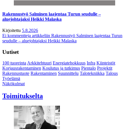
Rakennustyö Salminen laajentaa Turun seudulle –
aluejohtajaksi Heikki Malaska
Kirjoitettu
5.8.2026
Ei kommentteja
artikkeliin Rakennustyö Salminen laajentaa Turun
seudulle – aluejohtajaksi Heikki Malaska
Uutiset
100 tuoreinta
Arkkitehtuuri
Energiatehokkuus
Infra
Kiinteistöt
Korjausrakentaminen
Koulutus ja tutkimus
Pientalo
Projektit
Rakennustuote
Rakentaminen
Suunnittelu
Talotekniikka
Talous
Työelämä
Näkökulmat
Toimitukselta