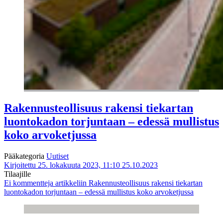
Rakennusteollisuus rakensi tiekartan
luontokadon torjuntaan – edessä mullistus
koko arvoketjussa
Pääkategoria
Uutiset
Kirjoitettu 25. lokakuuta 2023, 11:10
25.10.2023
Tilaajille
Ei kommentteja
artikkeliin Rakennusteollisuus rakensi tiekartan
luontokadon torjuntaan – edessä mullistus koko arvoketjussa