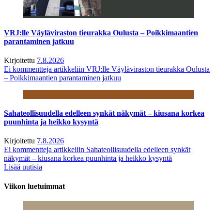
VRJ:lle Väyläviraston tieurakka Oulusta – Poikkimaantien
parantaminen jatkuu
Kirjoitettu
7.8.2026
Ei kommentteja
artikkeliin VRJ:lle Väyläviraston tieurakka Oulusta
– Poikkimaantien parantaminen jatkuu
Sahateollisuudella edelleen synkät näkymät – kiusana korkea
puunhinta ja heikko kysyntä
Kirjoitettu
7.8.2026
Ei kommentteja
artikkeliin Sahateollisuudella edelleen synkät
näkymät – kiusana korkea puunhinta ja heikko kysyntä
Lisää uutisia
Viikon luetuimmat