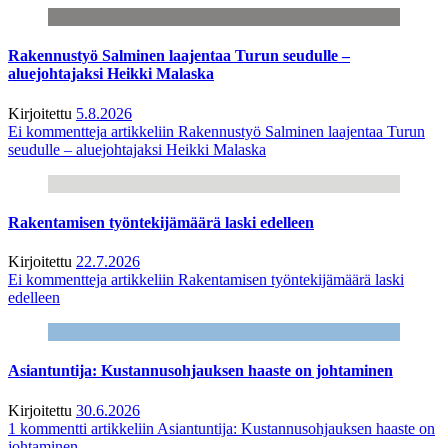
Rakennustyö Salminen laajentaa Turun seudulle –
aluejohtajaksi Heikki Malaska
Kirjoitettu
5.8.2026
Ei kommentteja
artikkeliin Rakennustyö Salminen laajentaa Turun
seudulle – aluejohtajaksi Heikki Malaska
Rakentamisen työntekijämäärä laski edelleen
Kirjoitettu
22.7.2026
Ei kommentteja
artikkeliin Rakentamisen työntekijämäärä laski
edelleen
Asiantuntija: Kustannusohjauksen haaste on johtaminen
Kirjoitettu
30.6.2026
1 kommentti
artikkeliin Asiantuntija: Kustannusohjauksen haaste on
johtaminen