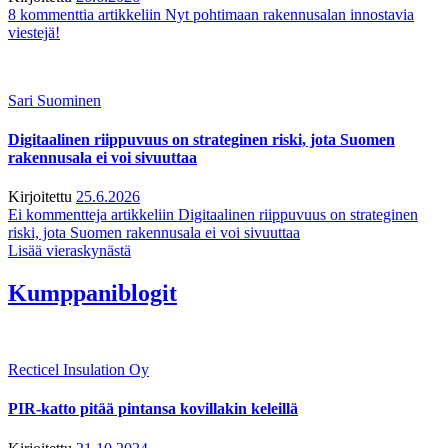
8 kommenttia
artikkeliin Nyt pohtimaan rakennusalan innostavia
viestejä!
Sari Suominen
Digitaalinen riippuvuus on strateginen riski, jota Suomen
rakennusala ei voi sivuuttaa
Kirjoitettu
25.6.2026
Ei kommentteja
artikkeliin Digitaalinen riippuvuus on strateginen
riski, jota Suomen rakennusala ei voi sivuuttaa
Lisää vieraskynästä
Kumppaniblogit
Recticel Insulation Oy
PIR-katto pitää pintansa kovillakin keleillä