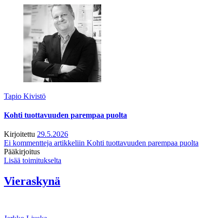
Tapio Kivistö
Kohti tuottavuuden parempaa puolta
Kirjoitettu
29.5.2026
Ei kommentteja
artikkeliin Kohti tuottavuuden parempaa puolta
Pääkirjoitus
Lisää toimitukselta
Vieraskynä