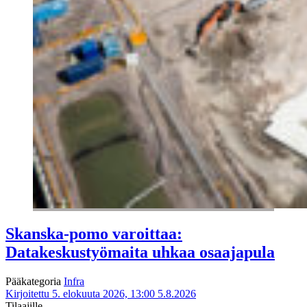
Skanska-pomo varoittaa:
Datakeskustyömaita uhkaa osaajapula
Pääkategoria
Infra
Kirjoitettu 5. elokuuta 2026, 13:00
5.8.2026
Tilaajille