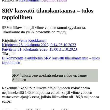
Kategoriat
Rakentaminen
Asunnot
Talous
SRV kasvatti tilauskantaansa – tulos
tappiollinen
SRV:n liikevaihto jäi viime vuoden tammi-syyskuusta.
Tilauskannasta yli 92 prosenttia on myyty.
Kirjoittaja
Venla Kuokkanen
Kirjoitettu 26. lokakuuta 2023, 9:14
26.10.2023
Päivitetty 31. lokakuuta 2023, 15:00
31.10.2023
Tilaajille
Ei kommentteja
artikkeliin SRV kasvatti tilauskantaansa – tulos
tappiollinen
SRV julkisti osavuosikatsauksensa. Kuva: Janne
Aaltonen
Rakennusliike SRV:n liikevaihto oli vuoden kolmannella
neljänneksellä 146,9 miljoonaa euroa. Se jäi viime vuoden
vastaavasta ajanjaksosta, jolloin liikevaihto oli 186,8 miljoonaa
euroa.