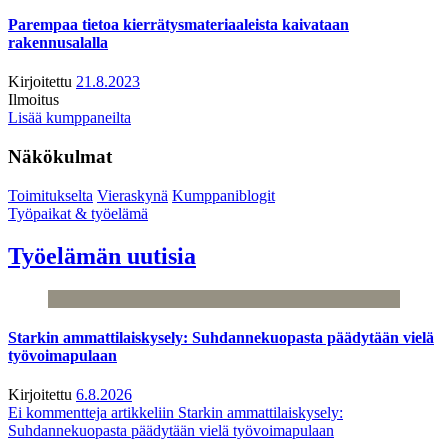
Parempaa tietoa kierrätysmateriaaleista kaivataan
rakennusalalla
Kirjoitettu
21.8.2023
Ilmoitus
Lisää kumppaneilta
Näkökulmat
Toimitukselta
Vieraskynä
Kumppaniblogit
Työpaikat & työelämä
Työelämän uutisia
Starkin ammattilaiskysely: Suhdannekuopasta päädytään vielä
työvoimapulaan
Kirjoitettu
6.8.2026
Ei kommentteja
artikkeliin Starkin ammattilaiskysely:
Suhdannekuopasta päädytään vielä työvoimapulaan