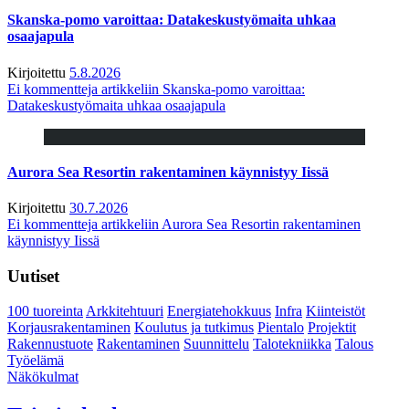
Skanska-pomo varoittaa: Datakeskustyömaita uhkaa
osaajapula
Kirjoitettu
5.8.2026
Ei kommentteja
artikkeliin Skanska-pomo varoittaa:
Datakeskustyömaita uhkaa osaajapula
Aurora Sea Resortin rakentaminen käynnistyy Iissä
Kirjoitettu
30.7.2026
Ei kommentteja
artikkeliin Aurora Sea Resortin rakentaminen
käynnistyy Iissä
Uutiset
100 tuoreinta
Arkkitehtuuri
Energiatehokkuus
Infra
Kiinteistöt
Korjausrakentaminen
Koulutus ja tutkimus
Pientalo
Projektit
Rakennustuote
Rakentaminen
Suunnittelu
Talotekniikka
Talous
Työelämä
Näkökulmat