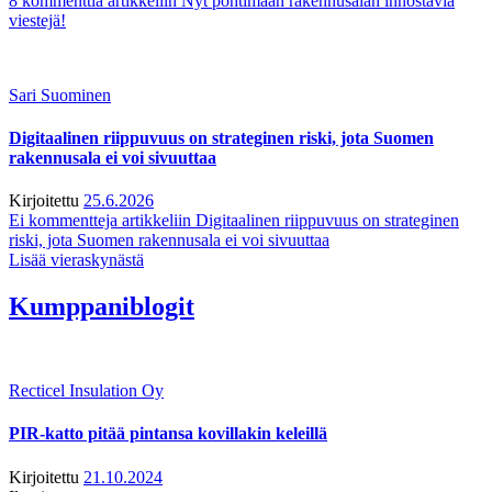
8 kommenttia
artikkeliin Nyt pohtimaan rakennusalan innostavia
viestejä!
Sari Suominen
Digitaalinen riippuvuus on strateginen riski, jota Suomen
rakennusala ei voi sivuuttaa
Kirjoitettu
25.6.2026
Ei kommentteja
artikkeliin Digitaalinen riippuvuus on strateginen
riski, jota Suomen rakennusala ei voi sivuuttaa
Lisää vieraskynästä
Kumppaniblogit
Recticel Insulation Oy
PIR-katto pitää pintansa kovillakin keleillä
Kirjoitettu
21.10.2024