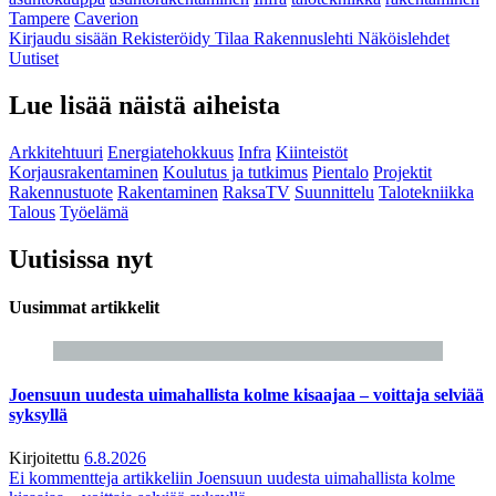
Tampere
Caverion
Kirjaudu sisään
Rekisteröidy
Tilaa Rakennuslehti
Näköislehdet
Uutiset
Lue lisää näistä aiheista
Arkkitehtuuri
Energiatehokkuus
Infra
Kiinteistöt
Korjausrakentaminen
Koulutus ja tutkimus
Pientalo
Projektit
Rakennustuote
Rakentaminen
RaksaTV
Suunnittelu
Talotekniikka
Talous
Työelämä
Uutisissa nyt
Uusimmat artikkelit
Joensuun uudesta uimahallista kolme kisaajaa – voittaja selviää
syksyllä
Kirjoitettu
6.8.2026
Ei kommentteja
artikkeliin Joensuun uudesta uimahallista kolme