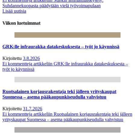
Ei kommentteja
artikkeliin Starkin ammattilaiskysely:
Suhdannekuopasta päädytään vielä työvoimapulaan
Lisää uutisia
Viikon luetuimmat
GRK:lle infraurakka datakeskuksesta – työt jo käynnissä
Kirjoitettu
3.8.2026
Ei kommentteja
artikkeliin GRK:lle infraurakka datakeskuksesta –
työt jo käynnissä
Ruotsalainen korjausrakentaja teki jälleen yrityskaupat
Suomessa – asema pääkaupunkiseudulla vahvistuu
Kirjoitettu
31.7.2026
Ei kommentteja
artikkeliin Ruotsalainen korjausrakentaja teki jälleen
yrityskaupat Suomessa – asema pääkaupunkiseudulla vahvistuu