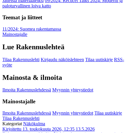
Jätteistä materiaaleiksi
09/2024: Recticel Talks 2024: Moderni ja
paloturvallinen loiva katto
Teemat ja liitteet
11/2024: Suomea rakentamassa
Mainostajalle
Lue Rakennuslehteä
Tilaa Rakennuslehti
Kirjaudu näköislehteen
Tilaa uutiskirje
RSS-
syöte
Mainosta & ilmoita
Ilmoita Rakennuslehdessä
Myynnin yhteystiedot
Mainostajalle
Ilmoita Rakennuslehdessä
Myynnin yhteystiedot
Tilaa uutiskirje
Tilaa Rakennuslehti
Kategoriat
Näkökulma
Kirjoitettu 13. toukokuuta 2026, 12:35
13.5.2026