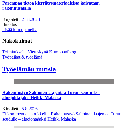
Parempaa tietoa kierrätysmateriaaleista kaivataan
rakennusalalla
Kirjoitettu
21.8.2023
Ilmoitus
Lisää kumppaneilta
Näkökulmat
Toimitukselta
Vieraskynä
Kumppaniblogit
Työpaikat & työelämä
Työelämän uutisia
Rakennustyö Salminen laajentaa Turun seudulle –
aluejohtajaksi Heikki Malaska
Kirjoitettu
5.8.2026
Ei kommentteja
artikkeliin Rakennustyö Salminen laajentaa Turun
seudulle – aluejohtajaksi Heikki Malaska