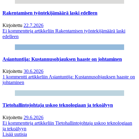
Rakentamisen työntekijämäärä laski edelleen
Kirjoitettu
22.7.2026
Ei kommentteja
artikkeliin Rakentamisen työntekijämäärä laski
edelleen
Asiantuntija: Kustannusohjauksen haaste on johtaminen
Kirjoitettu
30.6.2026
1 kommentti
artikkeliin Asiantuntija: Kustannusohjauksen haaste on
johtaminen
Tietohallintojohtaja uskoo teknologiaan ja tekoälyyn
Kirjoitettu
29.6.2026
Ei kommentteja
artikkeliin Tietohallintojohtaja uskoo teknologiaan
ja tekoälyyn
Lisää uutisia