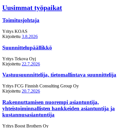
Uusimmat työpaikat
Toimitusjohtaja
Yritys
KOAS
Kirjoitettu
3.8.2026
Suunnittelupäällikkö
Yritys
Tekova Oyj
Kirjoitettu
22.7.2026
Vastuusuunnittelija, tietomallintava suunnittelija
Yritys
FCG Finnish Consulting Group Oy
Kirjoitettu
20.7.2026
Rakennuttamisen nuorempi asiantuntija,
yhteistoiminnallisten hankkeiden asiantuntija ja
kustannusasiantuntija
Yritys
Boost Brothers Oy