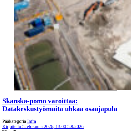
Skanska-pomo varoittaa:
Datakeskustyömaita uhkaa osaajapula
Pääkategoria
Infra
Kirjoitettu 5. elokuuta 2026, 13:00
5.8.2026