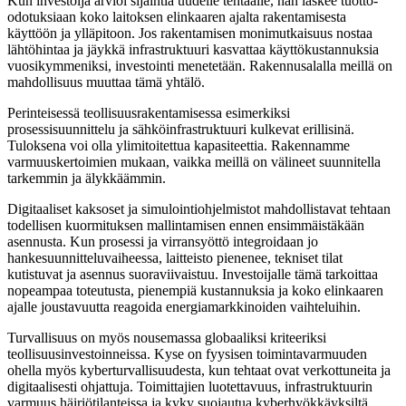
Kun investoija arvioi sijaintia uudelle tehtaalle, hän laskee tuotto-
odotuksiaan koko laitoksen elinkaaren ajalta rakentamisesta
käyttöön ja ylläpitoon. Jos rakentamisen monimutkaisuus nostaa
lähtöhintaa ja jäykkä infrastruktuuri kasvattaa käyttökustannuksia
vuosikymmeniksi, investointi menetetään. Rakennusalalla meillä on
mahdollisuus muuttaa tämä yhtälö.
Perinteisessä teollisuusrakentamisessa esimerkiksi
prosessisuunnittelu ja sähköinfrastruktuuri kulkevat erillisinä.
Tuloksena voi olla ylimitoitettua kapasiteettia. Rakennamme
varmuuskertoimien mukaan, vaikka meillä on välineet suunnitella
tarkemmin ja älykkäämmin.
Digitaaliset kaksoset ja simulointiohjelmistot mahdollistavat tehtaan
todellisen kuormituksen mallintamisen ennen ensimmäistäkään
asennusta. Kun prosessi ja virransyöttö integroidaan jo
hankesuunnitteluvaiheessa, laitteisto pienenee, tekniset tilat
kutistuvat ja asennus suoraviivaistuu. Investoijalle tämä tarkoittaa
nopeampaa toteutusta, pienempiä kustannuksia ja koko elinkaaren
ajalle joustavuutta reagoida energiamarkkinoiden vaihteluihin.
Turvallisuus on myös nousemassa globaaliksi kriteeriksi
teollisuusinvestoinneissa. Kyse on fyysisen toimintavarmuuden
ohella myös kyberturvallisuudesta, kun tehtaat ovat verkottuneita ja
digitaalisesti ohjattuja. Toimittajien luotettavuus, infrastruktuurin
varmuus häiriötilanteissa ja kyky suojautua kyberhyökkäyksiltä