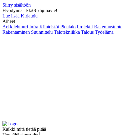
Siirry sisältöön
Hyödynnä 1kk/0€ diginäyte!
Lue lisää
Kirjaudu
Aiheet
Arkkitehtuuri
Infra
Kiinteistöt
Pientalo
Projektit
Rakennustuote
Rakentaminen
Suunnittelu
Talotekniikka
Talous
Työelämä
Kaikki mitä tietää pitää
Hae tältä sivustolta