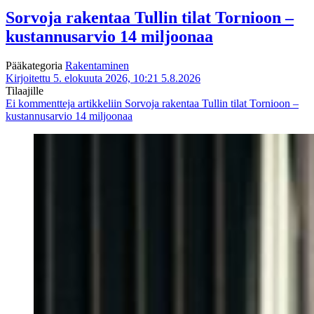
Sorvoja rakentaa Tullin tilat Tornioon –
kustannusarvio 14 miljoonaa
Pääkategoria
Rakentaminen
Kirjoitettu 5. elokuuta 2026, 10:21
5.8.2026
Tilaajille
Ei kommentteja
artikkeliin Sorvoja rakentaa Tullin tilat Tornioon –
kustannusarvio 14 miljoonaa