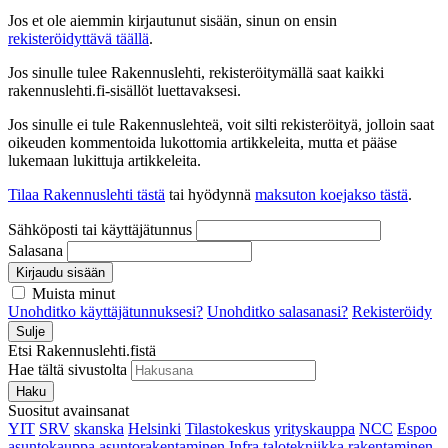
Jos et ole aiemmin kirjautunut sisään, sinun on ensin
rekisteröidyttävä täällä
.
Jos sinulle tulee Rakennuslehti, rekisteröitymällä saat kaikki
rakennuslehti.fi-sisällöt luettavaksesi.
Jos sinulle ei tule Rakennuslehteä, voit silti rekisteröityä, jolloin saat
oikeuden kommentoida lukottomia artikkeleita, mutta et pääse
lukemaan lukittuja artikkeleita.
Tilaa Rakennuslehti tästä
tai hyödynnä
maksuton koejakso tästä
.
Sähköposti tai käyttäjätunnus
Salasana
Kirjaudu sisään
Muista minut
Unohditko käyttäjätunnuksesi?
Unohditko salasanasi?
Rekisteröidy
Sulje
Etsi Rakennuslehti.fistä
Hae tältä sivustolta
Haku
Suositut avainsanat
YIT
SRV
skanska
Helsinki
Tilastokeskus
yrityskauppa
NCC
Espoo
asuntokauppa
asuntorakentaminen
Infra
talotekniikka
rakentaminen