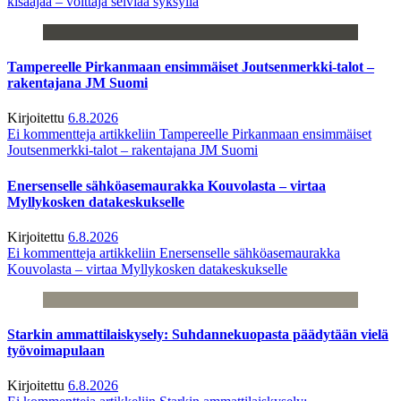
kisaajaa – voittaja selviää syksyllä
Tampereelle Pirkanmaan ensimmäiset Joutsenmerkki-talot –
rakentajana JM Suomi
Kirjoitettu
6.8.2026
Ei kommentteja
artikkeliin Tampereelle Pirkanmaan ensimmäiset
Joutsenmerkki-talot – rakentajana JM Suomi
Enersenselle sähköasemaurakka Kouvolasta – virtaa
Myllykosken datakeskukselle
Kirjoitettu
6.8.2026
Ei kommentteja
artikkeliin Enersenselle sähköasemaurakka
Kouvolasta – virtaa Myllykosken datakeskukselle
Starkin ammattilaiskysely: Suhdannekuopasta päädytään vielä
työvoimapulaan
Kirjoitettu
6.8.2026