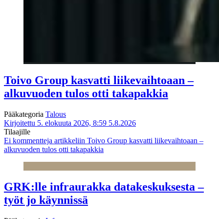
Toivo Group kasvatti liikevaihtoaan –
alkuvuoden tulos otti takapakkia
Pääkategoria
Talous
Kirjoitettu 5. elokuuta 2026, 8:59
5.8.2026
Tilaajille
Ei kommentteja
artikkeliin Toivo Group kasvatti liikevaihtoaan –
alkuvuoden tulos otti takapakkia
GRK:lle infraurakka datakeskuksesta –
työt jo käynnissä