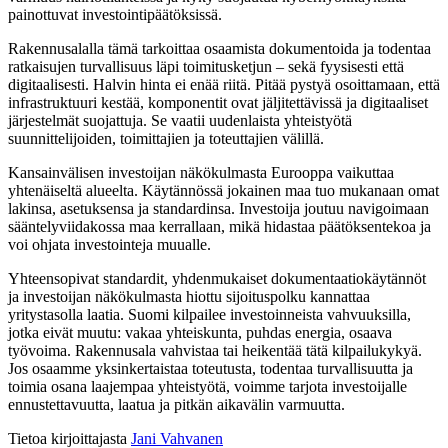
painottuvat investointipäätöksissä.
Rakennusalalla tämä tarkoittaa osaamista dokumentoida ja todentaa
ratkaisujen turvallisuus läpi toimitusketjun – sekä fyysisesti että
digitaalisesti. Halvin hinta ei enää riitä. Pitää pystyä osoittamaan, että
infrastruktuuri kestää, komponentit ovat jäljitettävissä ja digitaaliset
järjestelmät suojattuja. Se vaatii uudenlaista yhteistyötä
suunnittelijoiden, toimittajien ja toteuttajien välillä.
Kansainvälisen investoijan näkökulmasta Eurooppa vaikuttaa
yhtenäiseltä alueelta. Käytännössä jokainen maa tuo mukanaan omat
lakinsa, asetuksensa ja standardinsa. Investoija joutuu navigoimaan
sääntelyviidakossa maa kerrallaan, mikä hidastaa päätöksentekoa ja
voi ohjata investointeja muualle.
Yhteensopivat standardit, yhdenmukaiset dokumentaatiokäytännöt
ja investoijan näkökulmasta hiottu sijoituspolku kannattaa
yritystasolla laatia. Suomi kilpailee investoinneista vahvuuksilla,
jotka eivät muutu: vakaa yhteiskunta, puhdas energia, osaava
työvoima. Rakennusala vahvistaa tai heikentää tätä kilpailukykyä.
Jos osaamme yksinkertaistaa toteutusta, todentaa turvallisuutta ja
toimia osana laajempaa yhteistyötä, voimme tarjota investoijalle
ennustettavuutta, laatua ja pitkän aikavälin varmuutta.
Tietoa kirjoittajasta
Jani Vahvanen