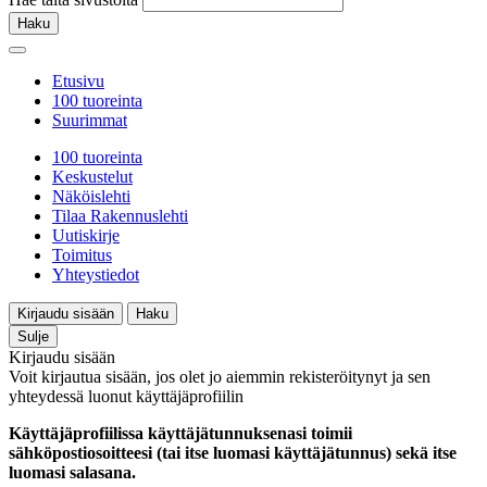
Haku
Etusivu
100 tuoreinta
Suurimmat
100 tuoreinta
Keskustelut
Näköislehti
Tilaa Rakennuslehti
Uutiskirje
Toimitus
Yhteystiedot
Kirjaudu sisään
Haku
Sulje
Kirjaudu sisään
Voit kirjautua sisään, jos olet jo aiemmin rekisteröitynyt ja sen
yhteydessä luonut käyttäjäprofiilin
Käyttäjäprofiilissa käyttäjätunnuksenasi toimii
sähköpostiosoitteesi (tai itse luomasi käyttäjätunnus) sekä itse
luomasi salasana.