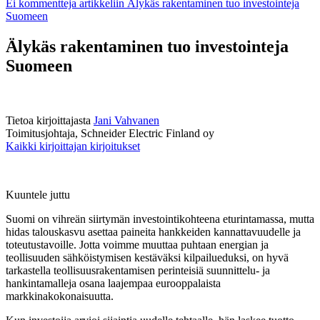
Ei kommentteja
artikkeliin Älykäs rakentaminen tuo investointeja
Suomeen
Älykäs rakentaminen tuo investointeja
Suomeen
Tietoa kirjoittajasta
Jani Vahvanen
Toimitusjohtaja, Schneider Electric Finland oy
Kaikki kirjoittajan kirjoitukset
Kuuntele juttu
Suomi on vihreän siirtymän investointikohteena eturintamassa, mutta
hidas talouskasvu asettaa paineita hankkeiden kannattavuudelle ja
toteutustavoille. Jotta voimme muuttaa puhtaan energian ja
teollisuuden sähköistymisen kestäväksi kilpailueduksi, on hyvä
tarkastella teollisuusrakentamisen perinteisiä suunnittelu- ja
hankintamalleja osana laajempaa eurooppalaista
markkinakokonaisuutta.