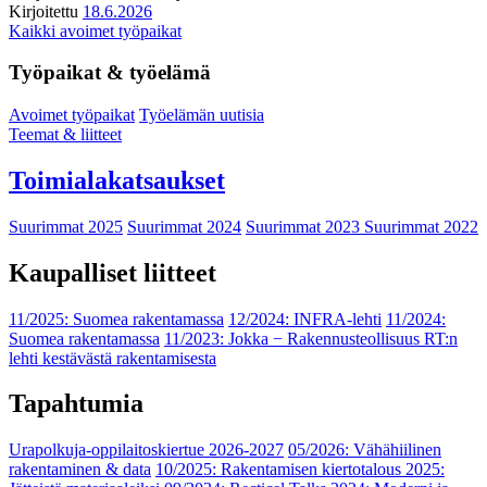
Kirjoitettu
18.6.2026
Kaikki avoimet työpaikat
Työpaikat & työelämä
Avoimet työpaikat
Työelämän uutisia
Teemat & liitteet
Toimialakatsaukset
Suurimmat 2025
Suurimmat 2024
Suurimmat 2023
Suurimmat 2022
Kaupalliset liitteet
11/2025: Suomea rakentamassa
12/2024: INFRA-lehti
11/2024:
Suomea rakentamassa
11/2023: Jokka − Rakennusteollisuus RT:n
lehti kestävästä rakentamisesta
Tapahtumia
Urapolkuja-oppilaitoskiertue 2026-2027
05/2026: Vähähiilinen
rakentaminen & data
10/2025: Rakentamisen kiertotalous 2025: