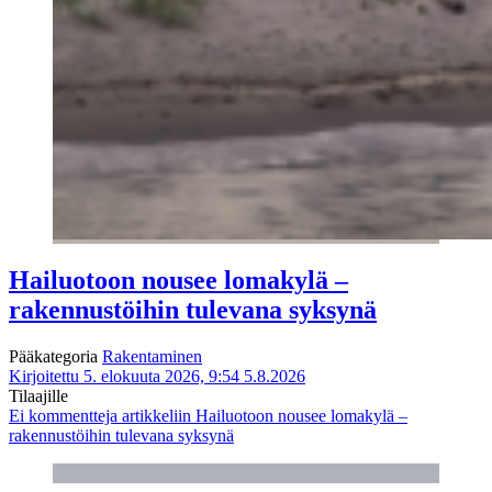
Hailuotoon nousee lomakylä –
rakennustöihin tulevana syksynä
Pääkategoria
Rakentaminen
Kirjoitettu 5. elokuuta 2026, 9:54
5.8.2026
Tilaajille
Ei kommentteja
artikkeliin Hailuotoon nousee lomakylä –
rakennustöihin tulevana syksynä