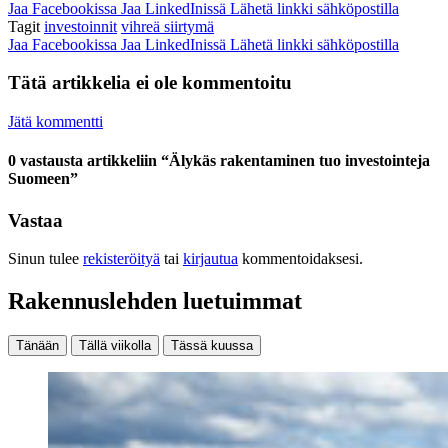
Jaa Facebookissa
Jaa LinkedInissä
Lähetä linkki sähköpostilla
Tagit
investoinnit
vihreä siirtymä
Jaa Facebookissa
Jaa LinkedInissä
Lähetä linkki sähköpostilla
Tätä artikkelia ei ole kommentoitu
Jätä kommentti
0 vastausta artikkeliin “Älykäs rakentaminen tuo investointeja
Suomeen”
Vastaa
Sinun tulee
rekisteröityä
tai
kirjautua
kommentoidaksesi.
Rakennuslehden luetuimmat
Tänään
Tällä viikolla
Tässä kuussa