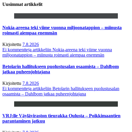
Uusimmat artikkelit
Nokia-areena teki viime vuonna miljoonatappion – miinusta
roimasti aiempaa enemmän
Kirjoitettu
7.8.2026
Ei kommentteja
artikkeliin Nokia-areena teki viime vuonna
miljoonatappion – miinusta roimasti aiempaa enemmän
Betolarin hallitukseen puolustusalan osaamista – Dahlbom
jatkaa puheenjohtajana
Kirjoitettu
7.8.2026
Ei kommentteja
artikkeliin Betolarin hallitukseen puolustusalan
osaamista – Dahlbom jatkaa puheenjohtajana
VRJ:lle Väyläviraston tieurakka Oulusta – Poikkimaantien
parantaminen jatkuu