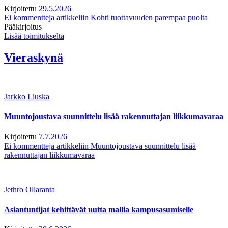
Kirjoitettu
29.5.2026
Ei kommentteja
artikkeliin Kohti tuottavuuden parempaa puolta
Pääkirjoitus
Lisää toimitukselta
Vieraskynä
Jarkko Liuska
Muuntojoustava suunnittelu lisää rakennuttajan liikkumavaraa
Kirjoitettu
7.7.2026
Ei kommentteja
artikkeliin Muuntojoustava suunnittelu lisää
rakennuttajan liikkumavaraa
Jethro Ollaranta
Asiantuntijat kehittävät uutta mallia kampusasumiselle