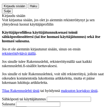
Kirjaudu sisään
Haku
Sulje
Kirjaudu sisään
Voit kirjautua sisään, jos olet jo aiemmin rekisteröitynyt ja sen
yhteydessä luonut käyttäjäprofiilin
Käyttäjäprofiilissa käyttäjätunnuksenasi toimii
sähköpostiosoitteesi (tai itse luomasi käyttäjätunnus) sekä itse
luomasi salasana.
Jos et ole aiemmin kirjautunut sisään, sinun on ensin
rekisteröidyttävä täällä
.
Jos sinulle tulee Rakennuslehti, rekisteröitymällä saat kaikki
rakennuslehti.fi-sisällöt luettavaksesi.
Jos sinulle ei tule Rakennuslehteä, voit silti rekisteröityä, jolloin saat
oikeuden kommentoida lukottomia artikkeleita, mutta et pääse
lukemaan lukittuja artikkeleita.
Tilaa Rakennuslehti tästä
tai hyödynnä
maksuton koejakso tästä
.
Sähköposti tai käyttäjätunnus
Salasana