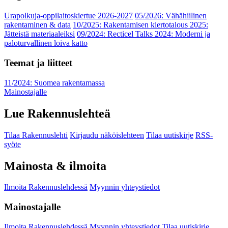
Urapolkuja-oppilaitoskiertue 2026-2027
05/2026: Vähähiilinen
rakentaminen & data
10/2025: Rakentamisen kiertotalous 2025:
Jätteistä materiaaleiksi
09/2024: Recticel Talks 2024: Moderni ja
paloturvallinen loiva katto
Teemat ja liitteet
11/2024: Suomea rakentamassa
Mainostajalle
Lue Rakennuslehteä
Tilaa Rakennuslehti
Kirjaudu näköislehteen
Tilaa uutiskirje
RSS-
syöte
Mainosta & ilmoita
Ilmoita Rakennuslehdessä
Myynnin yhteystiedot
Mainostajalle
Ilmoita Rakennuslehdessä
Myynnin yhteystiedot
Tilaa uutiskirje