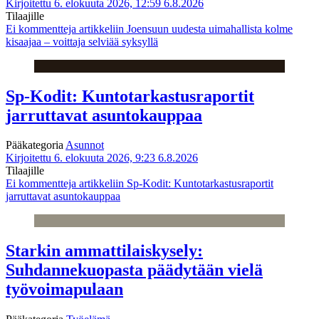
Kirjoitettu 6. elokuuta 2026, 12:59
6.8.2026
Tilaajille
Ei kommentteja
artikkeliin Joensuun uudesta uimahallista kolme
kisaajaa – voittaja selviää syksyllä
Sp-Kodit: Kuntotarkastusraportit
jarruttavat asuntokauppaa
Pääkategoria
Asunnot
Kirjoitettu 6. elokuuta 2026, 9:23
6.8.2026
Tilaajille
Ei kommentteja
artikkeliin Sp-Kodit: Kuntotarkastusraportit
jarruttavat asuntokauppaa
Starkin ammattilaiskysely:
Suhdannekuopasta päädytään vielä
työvoimapulaan