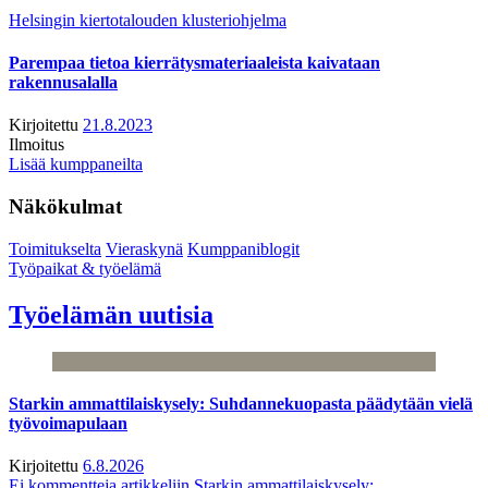
Helsingin kiertotalouden klusteriohjelma
Parempaa tietoa kierrätysmateriaaleista kaivataan
rakennusalalla
Kirjoitettu
21.8.2023
Ilmoitus
Lisää kumppaneilta
Näkökulmat
Toimitukselta
Vieraskynä
Kumppaniblogit
Työpaikat & työelämä
Työelämän uutisia
Starkin ammattilaiskysely: Suhdannekuopasta päädytään vielä
työvoimapulaan
Kirjoitettu
6.8.2026
Ei kommentteja
artikkeliin Starkin ammattilaiskysely: