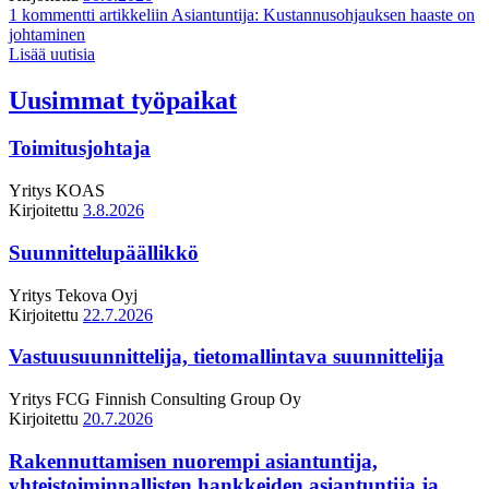
1 kommentti
artikkeliin Asiantuntija: Kustannusohjauksen haaste on
johtaminen
Lisää uutisia
Uusimmat työpaikat
Toimitusjohtaja
Yritys
KOAS
Kirjoitettu
3.8.2026
Suunnittelupäällikkö
Yritys
Tekova Oyj
Kirjoitettu
22.7.2026
Vastuusuunnittelija, tietomallintava suunnittelija
Yritys
FCG Finnish Consulting Group Oy
Kirjoitettu
20.7.2026
Rakennuttamisen nuorempi asiantuntija,
yhteistoiminnallisten hankkeiden asiantuntija ja