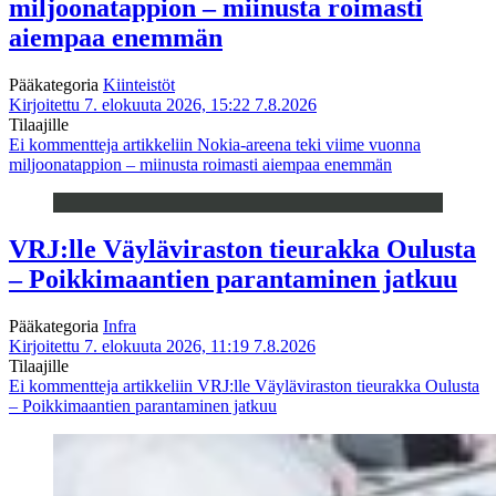
miljoonatappion – miinusta roimasti
aiempaa enemmän
Pääkategoria
Kiinteistöt
Kirjoitettu 7. elokuuta 2026, 15:22
7.8.2026
Tilaajille
Ei kommentteja
artikkeliin Nokia-areena teki viime vuonna
miljoonatappion – miinusta roimasti aiempaa enemmän
VRJ:lle Väyläviraston tieurakka Oulusta
– Poikkimaantien parantaminen jatkuu
Pääkategoria
Infra
Kirjoitettu 7. elokuuta 2026, 11:19
7.8.2026
Tilaajille
Ei kommentteja
artikkeliin VRJ:lle Väyläviraston tieurakka Oulusta
– Poikkimaantien parantaminen jatkuu