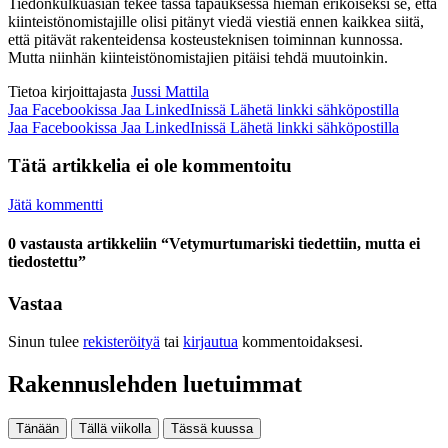
Tiedonkulkuasian tekee tässä tapauksessa hieman erikoiseksi se, että
kiinteistönomistajille olisi pitänyt viedä viestiä ennen kaikkea siitä,
että pitävät rakenteidensa kosteusteknisen toiminnan kunnossa.
Mutta niinhän kiinteistönomistajien pitäisi tehdä muutoinkin.
Tietoa kirjoittajasta
Jussi Mattila
Jaa Facebookissa
Jaa LinkedInissä
Lähetä linkki sähköpostilla
Jaa Facebookissa
Jaa LinkedInissä
Lähetä linkki sähköpostilla
Tätä artikkelia ei ole kommentoitu
Jätä kommentti
0 vastausta artikkeliin “Vetymurtumariski tiedettiin, mutta ei
tiedostettu”
Vastaa
Sinun tulee
rekisteröityä
tai
kirjautua
kommentoidaksesi.
Rakennuslehden luetuimmat
Tänään
Tällä viikolla
Tässä kuussa