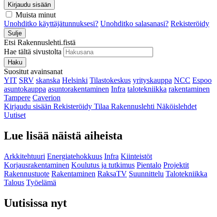
Kirjaudu sisään
Muista minut
Unohditko käyttäjätunnuksesi?
Unohditko salasanasi?
Rekisteröidy
Sulje
Etsi Rakennuslehti.fistä
Hae tältä sivustolta
Haku
Suositut avainsanat
YIT
SRV
skanska
Helsinki
Tilastokeskus
yrityskauppa
NCC
Espoo
asuntokauppa
asuntorakentaminen
Infra
talotekniikka
rakentaminen
Tampere
Caverion
Kirjaudu sisään
Rekisteröidy
Tilaa Rakennuslehti
Näköislehdet
Uutiset
Lue lisää näistä aiheista
Arkkitehtuuri
Energiatehokkuus
Infra
Kiinteistöt
Korjausrakentaminen
Koulutus ja tutkimus
Pientalo
Projektit
Rakennustuote
Rakentaminen
RaksaTV
Suunnittelu
Talotekniikka
Talous
Työelämä
Uutisissa nyt