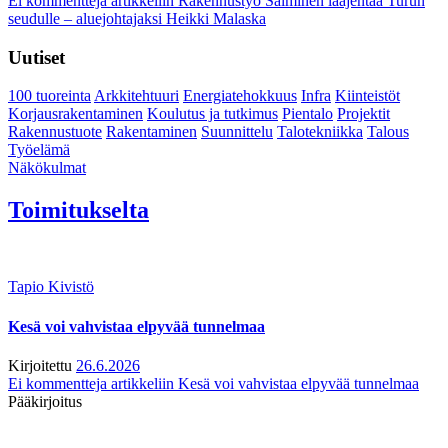
Ei kommentteja
artikkeliin Rakennustyö Salminen laajentaa Turun
seudulle – aluejohtajaksi Heikki Malaska
Uutiset
100 tuoreinta
Arkkitehtuuri
Energiatehokkuus
Infra
Kiinteistöt
Korjausrakentaminen
Koulutus ja tutkimus
Pientalo
Projektit
Rakennustuote
Rakentaminen
Suunnittelu
Talotekniikka
Talous
Työelämä
Näkökulmat
Toimitukselta
Tapio Kivistö
Kesä voi vahvistaa elpyvää tunnelmaa
Kirjoitettu
26.6.2026
Ei kommentteja
artikkeliin Kesä voi vahvistaa elpyvää tunnelmaa
Pääkirjoitus