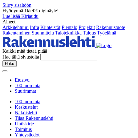
Siirry sisältöön
Hyödynnä 1kk/0€ diginäyte!
Lue lisää
Kirjaudu
Aiheet
Arkkitehtuuri
Infra
Kiinteistöt
Pientalo
Projektit
Rakennustuote
Rakentaminen
Suunnittelu
Talotekniikka
Talous
Työelämä
Kaikki mitä tietää pitää
Hae tältä sivustolta
Haku
Etusivu
100 tuoreinta
Suurimmat
100 tuoreinta
Keskustelut
Näköislehti
Tilaa Rakennuslehti
Uutiskirje
Toimitus
Yhteystiedot