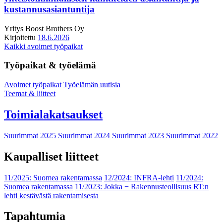
kustannusasiantuntija
Yritys
Boost Brothers Oy
Kirjoitettu
18.6.2026
Kaikki avoimet työpaikat
Työpaikat & työelämä
Avoimet työpaikat
Työelämän uutisia
Teemat & liitteet
Toimialakatsaukset
Suurimmat 2025
Suurimmat 2024
Suurimmat 2023
Suurimmat 2022
Kaupalliset liitteet
11/2025: Suomea rakentamassa
12/2024: INFRA-lehti
11/2024:
Suomea rakentamassa
11/2023: Jokka − Rakennusteollisuus RT:n
lehti kestävästä rakentamisesta
Tapahtumia