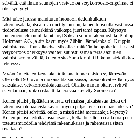
selvältä, että ilman saumojen vesivuotoa vetykorroosio-ongelmaa ei
olisi syntynyt.
Mitä tulee jutussa mainittuun huonoon tiedonkulkuun
rakennusalalla, itseäni jäi mietityttämään, kenen tulisi olla vastuussa
tiedonkulusta esimerkkinä vaikkapa juuri tämä tapaus. Käytetyn
jännemenetelmän oli kehittänyt Saksan suurin rakennusliike Philipp
Holzmann AG, ja sitä käytti myös Züblin. Jännelanka oli Kruppin
valmistamaa. Taustalla eivät siis olleet mitkään helppoheikit. Lisäksi
vetykorroosioherkkyys vaihteli suuresti saman teräslaadun eri
valmistuserien välillä, kuten Asko Sarja kirjoitti Rakennustekniikka-
lehdessä.
Myönnän, että entisenä alan tutkijana tunnen piston sydämessäni.
Olen ollut 90-luvulla mukana tilaisuuksissa, joissa olivat esillä myös
saksalaiset vetykorroosiotapaukset. Olisiko minun pitänyt ryhtyä
selvittämään, onko riskialttiita teräksiä käytetty Suomessa?
Kenen pitäisi ylipäätään seurata eri maissa julkaistavaa tietoa eri
rakennusmateriaaleista käytön myötä paljastuvista ominaisuuksista?
Kenen pitäisi selvittää, onko ja missä näitä materiaaleja käytetty?
Kenen pitäisi tiedottaa asianosaisia, ketkä he sitten eri aikoina ja eri
toteutusmuodoilla tehdyissä rakennuksissa ja rakenteissa sitten
ovatkaan?