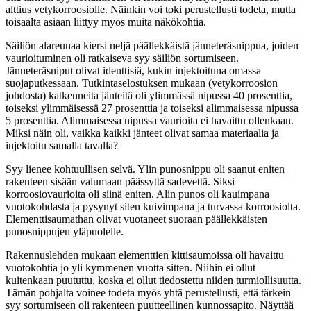
alttius vetykorroosiolle. Näinkin voi toki perustellusti todeta, mutta
toisaalta asiaan liittyy myös muita näkökohtia.
Säiliön alareunaa kiersi neljä päällekkäistä jänneteräsnippua, joiden
vaurioituminen oli ratkaiseva syy säiliön sortumiseen.
Jänneteräsniput olivat identtisiä, kukin injektoituna omassa
suojaputkessaan. Tutkintaselostuksen mukaan (vetykorroosion
johdosta) katkenneita jänteitä oli ylimmässä nipussa 40 prosenttia,
toiseksi ylimmäisessä 27 prosenttia ja toiseksi alimmaisessa nipussa
5 prosenttia. Alimmaisessa nipussa vaurioita ei havaittu ollenkaan.
Miksi näin oli, vaikka kaikki jänteet olivat samaa materiaalia ja
injektoitu samalla tavalla?
Syy lienee kohtuullisen selvä. Ylin punosnippu oli saanut eniten
rakenteen sisään valumaan päässyttä sadevettä. Siksi
korroosiovaurioita oli siinä eniten. Alin punos oli kauimpana
vuotokohdasta ja pysynyt siten kuivimpana ja turvassa korroosiolta.
Elementtisaumathan olivat vuotaneet suoraan päällekkäisten
punosnippujen yläpuolelle.
Rakennuslehden mukaan elementtien kittisaumoissa oli havaittu
vuotokohtia jo yli kymmenen vuotta sitten. Niihin ei ollut
kuitenkaan puututtu, koska ei ollut tiedostettu niiden turmiollisuutta.
Tämän pohjalta voinee todeta myös yhtä perustellusti, että tärkein
syy sortumiseen oli rakenteen puutteellinen kunnossapito. Näyttää