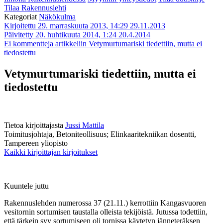
Tilaa Rakennuslehti
Kategoriat
Näkökulma
Kirjoitettu 29. marraskuuta 2013, 14:29
29.11.2013
Päivitetty 20. huhtikuuta 2014, 1:24
20.4.2014
Ei kommentteja
artikkeliin Vetymurtumariski tiedettiin, mutta ei
tiedostettu
Vetymurtumariski tiedettiin, mutta ei
tiedostettu
Tietoa kirjoittajasta
Jussi Mattila
Toimitusjohtaja, Betoniteollisuus; Elinkaaritekniikan dosentti,
Tampereen yliopisto
Kaikki kirjoittajan kirjoitukset
Kuuntele juttu
Rakennuslehden numerossa 37 (21.11.) kerrottiin Kangasvuoren
vesitornin sortumisen taustalla olleista tekijöistä. Jutussa todettiin,
että tärkein syy sortumiseen oli tornissa käytetyn jänneteräksen