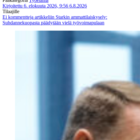
Pääkategoria
Työelämä
Kirjoitettu 6. elokuuta 2026, 9:56
6.8.2026
Tilaajille
Ei kommentteja
artikkeliin Starkin ammattilaiskysely:
Suhdannekuopasta päädytään vielä työvoimapulaan