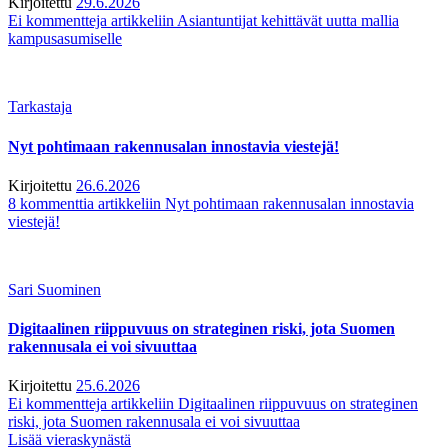
Kirjoitettu
29.6.2026
Ei kommentteja
artikkeliin Asiantuntijat kehittävät uutta mallia
kampusasumiselle
Tarkastaja
Nyt pohtimaan rakennusalan innostavia viestejä!
Kirjoitettu
26.6.2026
8 kommenttia
artikkeliin Nyt pohtimaan rakennusalan innostavia
viestejä!
Sari Suominen
Digitaalinen riippuvuus on strateginen riski, jota Suomen
rakennusala ei voi sivuuttaa
Kirjoitettu
25.6.2026
Ei kommentteja
artikkeliin Digitaalinen riippuvuus on strateginen
riski, jota Suomen rakennusala ei voi sivuuttaa
Lisää vieraskynästä