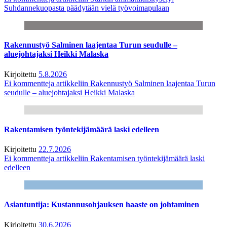
Suhdannekuopasta päädytään vielä työvoimapulaan
Rakennustyö Salminen laajentaa Turun seudulle –
aluejohtajaksi Heikki Malaska
Kirjoitettu
5.8.2026
Ei kommentteja
artikkeliin Rakennustyö Salminen laajentaa Turun
seudulle – aluejohtajaksi Heikki Malaska
Rakentamisen työntekijämäärä laski edelleen
Kirjoitettu
22.7.2026
Ei kommentteja
artikkeliin Rakentamisen työntekijämäärä laski
edelleen
Asiantuntija: Kustannusohjauksen haaste on johtaminen
Kirjoitettu
30.6.2026