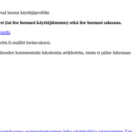
ssä luonut käyttäjäprofiilin
i (tai itse luomasi käyttäjätunnus) sekä itse luomasi salasana.
täällä
.
hti.fi-sisällöt luettavaksesi.
at oikeuden kommentoida lukottomia artikkeleita, mutta et pääse lukemaan l
asuntokauppa
asuntorakentaminen
Infra
talotekniikka
rakentaminen
Tam