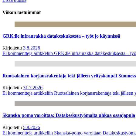
Lisää uutisia
Viikon luetuimmat
GRK:lle infraurakka datakeskuksesta – työt jo käynnissä
Kirjoitettu
3.8.2026
Ei kommentteja
artikkeliin GRK:lle infraurakka datakeskuksesta – työ
Ruotsalainen korjausrakentaja teki jälleen yrityskaupat Suome
Kirjoitettu
31.7.2026
Ei kommentteja
artikkeliin Ruotsalainen korjausrakentaja teki jälle
Skanska-pomo varoittaa: Datakeskustyömaita uhkaa osaajapula
Kirjoitettu
5.8.2026
Ei kommentteja
artikkeliin Skanska-pomo varoittaa: Datakeskustyöma