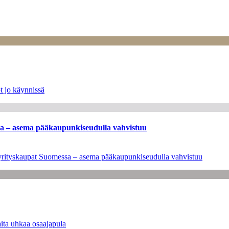
t jo käynnissä
ssa – asema pääkaupunkiseudulla vahvistuu
en yrityskaupat Suomessa – asema pääkaupunkiseudulla vahvistuu
ita uhkaa osaajapula