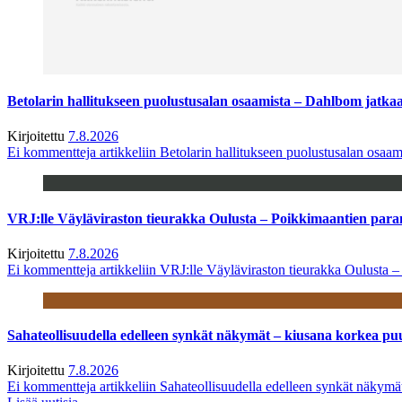
Betolarin hallitukseen puolustusalan osaamista – Dahlbom jatk
Kirjoitettu
7.8.2026
Ei kommentteja
artikkeliin Betolarin hallitukseen puolustusalan osa
VRJ:lle Väyläviraston tieurakka Oulusta – Poikkimaantien par
Kirjoitettu
7.8.2026
Ei kommentteja
artikkeliin VRJ:lle Väyläviraston tieurakka Oulusta 
Sahateollisuudella edelleen synkät näkymät – kiusana korkea pu
Kirjoitettu
7.8.2026
Ei kommentteja
artikkeliin Sahateollisuudella edelleen synkät näkym