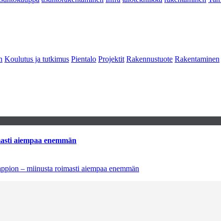
n
Koulutus ja tutkimus
Pientalo
Projektit
Rakennustuote
Rakentaminen
imasti aiempaa enemmän
tappion – miinusta roimasti aiempaa enemmän