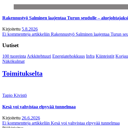
Rakennustyö Salminen laajentaa Turun seudulle – aluejohtajaks
Kirjoitettu
5.8.2026
Ei kommentteja
artikkeliin Rakennustyö Salminen laajentaa Turun seu
Uutiset
100 tuoreinta
Arkkitehtuuri
Energiatehokkuus
Infra
Kiinteistöt
Korjau
Näkökulmat
Toimitukselta
Tapio Kivistö
Kesä voi vahvistaa elpyvää tunnelmaa
Kirjoitettu
26.6.2026
Ei kommentteja
artikkeliin Kesä voi vahvistaa elpyvää tunnelmaa