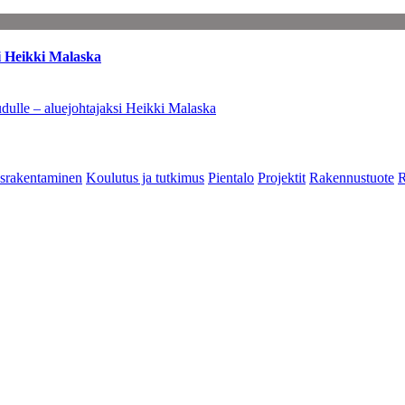
i Heikki Malaska
dulle – aluejohtajaksi Heikki Malaska
srakentaminen
Koulutus ja tutkimus
Pientalo
Projektit
Rakennustuote
R