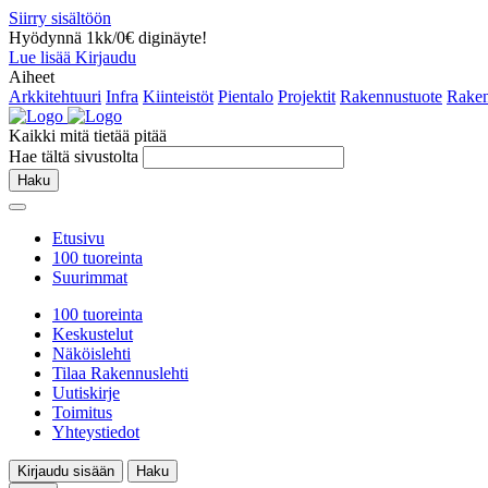
Siirry sisältöön
Hyödynnä 1kk/0€ diginäyte!
Lue lisää
Kirjaudu
Aiheet
Arkkitehtuuri
Infra
Kiinteistöt
Pientalo
Projektit
Rakennustuote
Raken
Kaikki mitä tietää pitää
Hae tältä sivustolta
Haku
Etusivu
100 tuoreinta
Suurimmat
100 tuoreinta
Keskustelut
Näköislehti
Tilaa Rakennuslehti
Uutiskirje
Toimitus
Yhteystiedot
Kirjaudu sisään
Haku