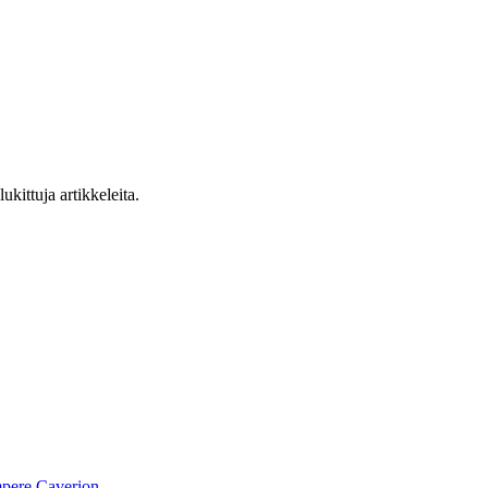
ukittuja artikkeleita.
pere
Caverion