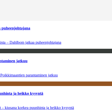
aa puheenjohtajana
amista – Dahlbom jatkaa puheenjohtajana
antaminen jatkuu
– Poikkimaantien parantaminen jatkuu
unhinta ja heikko kysyntä
ät – kiusana korkea puunhinta ja heikko kysyntä