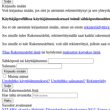
Sulje
Kirjaudu sisään
Voit kirjautua sisään, jos olet jo aiemmin rekisteröitynyt ja sen yhteyde
Käyttäjäprofiilissa käyttäjätunnuksenasi toimii sähköpostiosoittees
Jos et ole aiemmin kirjautunut sisään, sinun on ensin
rekisteröidyttävä 
Jos sinulle tulee Rakennuslehti, rekisteröitymällä saat kaikki rakennusle
Jos sinulle ei tule Rakennuslehteä, voit silti rekisteröityä, jolloin sa
Tilaa Rakennuslehti tästä
tai hyödynnä
maksuton koejakso tästä
.
Sähköposti tai käyttäjätunnus
Salasana
Kirjaudu sisään
Muista minut
Unohditko käyttäjätunnuksesi?
Unohditko salasanasi?
Rekisteröidy
Sulje
Etsi Rakennuslehti.fistä
Hae tältä sivustolta
Haku
Suositut avainsanat
YIT
SRV
skanska
Helsinki
Tilastokeskus
yrityskauppa
NCC
Espoo