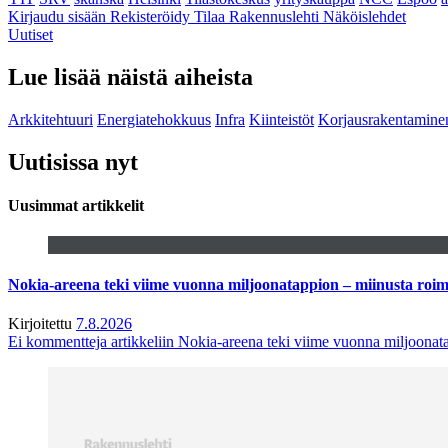
Kirjaudu sisään
Rekisteröidy
Tilaa Rakennuslehti
Näköislehdet
Uutiset
Lue lisää näistä aiheista
Arkkitehtuuri
Energiatehokkuus
Infra
Kiinteistöt
Korjausrakentamine
Uutisissa nyt
Uusimmat artikkelit
Nokia-areena teki viime vuonna miljoonatappion – miinusta ro
Kirjoitettu
7.8.2026
Ei kommentteja
artikkeliin Nokia-areena teki viime vuonna miljoona