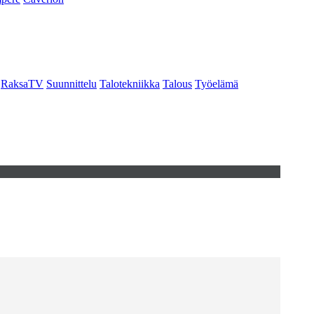
RaksaTV
Suunnittelu
Talotekniikka
Talous
Työelämä