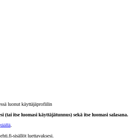
ssä luonut käyttäjäprofiilin
i (tai itse luomasi käyttäjätunnus) sekä itse luomasi salasana.
täällä
.
hti.fi-sisällöt luettavaksesi.