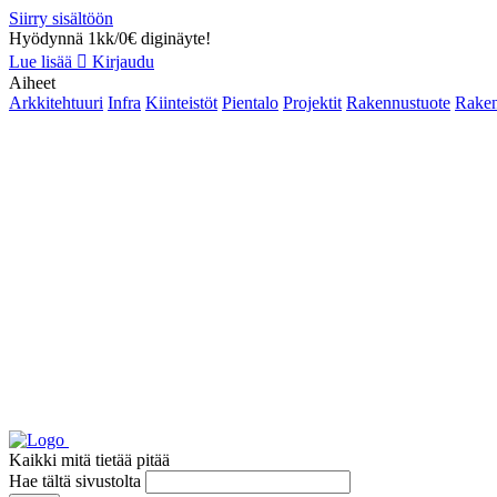
Siirry sisältöön
Hyödynnä 1kk/0€ diginäyte!
Lue lisää
Kirjaudu
Aiheet
Arkkitehtuuri
Infra
Kiinteistöt
Pientalo
Projektit
Rakennustuote
Raken
Kaikki mitä tietää pitää
Hae tältä sivustolta