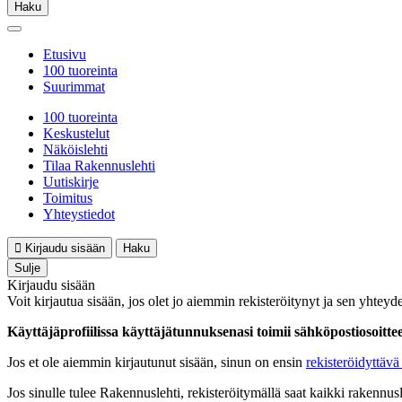
Haku
Etusivu
100 tuoreinta
Suurimmat
100 tuoreinta
Keskustelut
Näköislehti
Tilaa Rakennuslehti
Uutiskirje
Toimitus
Yhteystiedot
Kirjaudu sisään
Haku
Sulje
Kirjaudu sisään
Voit kirjautua sisään, jos olet jo aiemmin rekisteröitynyt ja sen yhteyde
Käyttäjäprofiilissa käyttäjätunnuksenasi toimii sähköpostiosoittees
Jos et ole aiemmin kirjautunut sisään, sinun on ensin
rekisteröidyttävä 
Jos sinulle tulee Rakennuslehti, rekisteröitymällä saat kaikki rakennusle