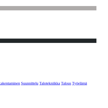
akentaminen
Suunnittelu
Talotekniikka
Talous
Työelämä