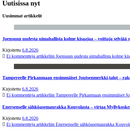
Uutisissa nyt
Uusimmat artikkelit
Joensuun uudesta uimahallista kolme kisaajaa – voittaja selviää s
Kirjoitettu
6.8.2026
Ei kommentteja
artikkeliin Joensuun uudesta uimahallista kolme kisa
Tampereelle Pirkanmaan ensimmäiset Joutsenmerkki-talot – ra
Kirjoitettu
6.8.2026
Ei kommentteja
artikkeliin Tampereelle Pirkanmaan ensimmäiset Jo
Enersenselle sähköasemaurakka Kouvolasta – virtaa Myllykoske
Kirjoitettu
6.8.2026
Ei kommentteja
artikkeliin Enersenselle sähköasemaurakka Kouvola