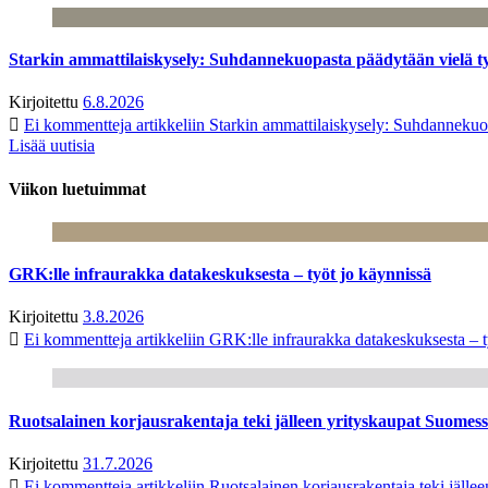
Starkin ammattilaiskysely: Suhdannekuopasta päädytään vielä 
Kirjoitettu
6.8.2026
Ei kommentteja
artikkeliin Starkin ammattilaiskysely: Suhdanneku
Lisää uutisia
Viikon luetuimmat
GRK:lle infraurakka datakeskuksesta – työt jo käynnissä
Kirjoitettu
3.8.2026
Ei kommentteja
artikkeliin GRK:lle infraurakka datakeskuksesta – t
Ruotsalainen korjausrakentaja teki jälleen yrityskaupat Suome
Kirjoitettu
31.7.2026
Ei kommentteja
artikkeliin Ruotsalainen korjausrakentaja teki jäl