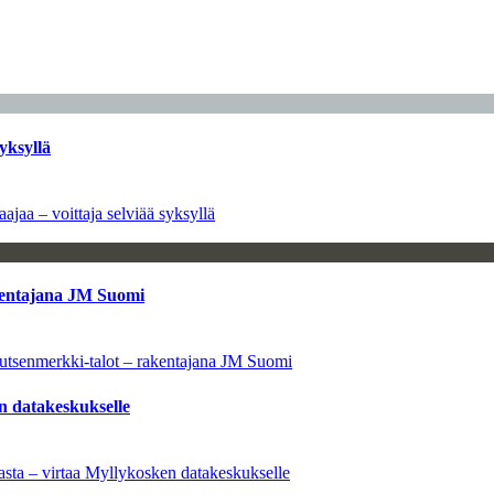
yksyllä
ajaa – voittaja selviää syksyllä
kentajana JM Suomi
utsenmerkki-talot – rakentajana JM Suomi
n datakeskukselle
sta – virtaa Myllykosken datakeskukselle