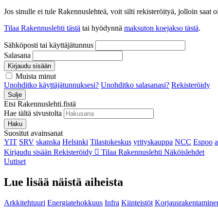
Jos sinulle ei tule Rakennuslehteä, voit silti rekisteröityä, jolloin sa
Tilaa Rakennuslehti tästä
tai hyödynnä
maksuton koejakso tästä
.
Sähköposti tai käyttäjätunnus
Salasana
Kirjaudu sisään
Muista minut
Unohditko käyttäjätunnuksesi?
Unohditko salasanasi?
Rekisteröidy
Sulje
Etsi Rakennuslehti.fistä
Hae tältä sivustolta
Haku
Suositut avainsanat
YIT
SRV
skanska
Helsinki
Tilastokeskus
yrityskauppa
NCC
Espoo
Kirjaudu sisään
Rekisteröidy
Tilaa Rakennuslehti
Näköislehdet
Uutiset
Lue lisää näistä aiheista
Arkkitehtuuri
Energiatehokkuus
Infra
Kiinteistöt
Korjausrakentamine