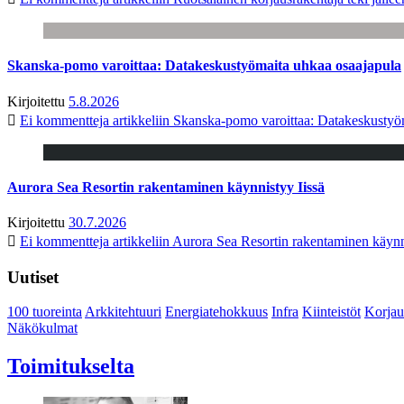
Skanska-pomo varoittaa: Datakeskustyömaita uhkaa osaajapula
Kirjoitettu
5.8.2026
Ei kommentteja
artikkeliin Skanska-pomo varoittaa: Datakeskustyö
Aurora Sea Resortin rakentaminen käynnistyy Iissä
Kirjoitettu
30.7.2026
Ei kommentteja
artikkeliin Aurora Sea Resortin rakentaminen käynn
Uutiset
100 tuoreinta
Arkkitehtuuri
Energiatehokkuus
Infra
Kiinteistöt
Korjau
Näkökulmat
Toimitukselta