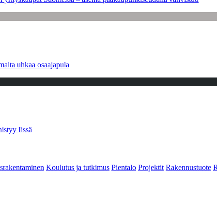
maita uhkaa osaajapula
istyy Iissä
srakentaminen
Koulutus ja tutkimus
Pientalo
Projektit
Rakennustuote
R