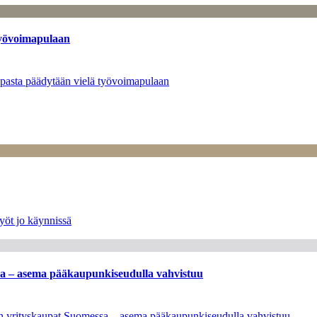
työvoimapulaan
opasta päädytään vielä työvoimapulaan
yöt jo käynnissä
ssa – asema pääkaupunkiseudulla vahvistuu
leen yrityskaupat Suomessa – asema pääkaupunkiseudulla vahvistuu