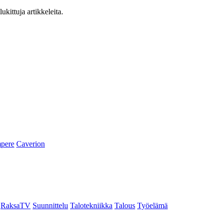
ukittuja artikkeleita.
pere
Caverion
RaksaTV
Suunnittelu
Talotekniikka
Talous
Työelämä