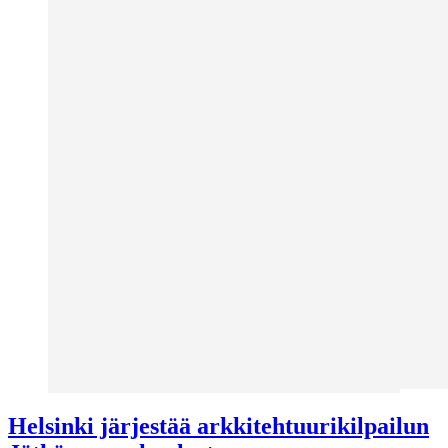
Helsinki järjestää arkkitehtuurikilpailun