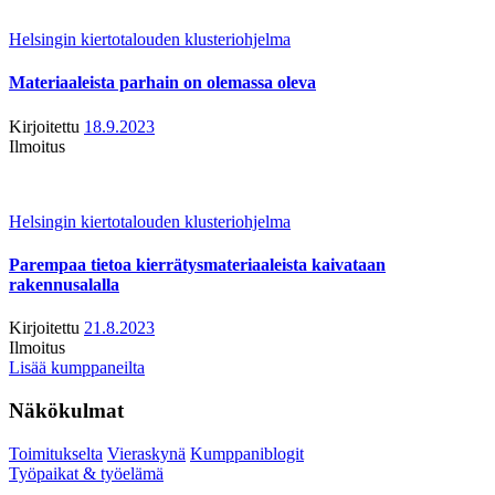
Helsingin kiertotalouden klusteriohjelma
Materiaaleista parhain on olemassa oleva
Kirjoitettu
18.9.2023
Ilmoitus
Helsingin kiertotalouden klusteriohjelma
Parempaa tietoa kierrätysmateriaaleista kaivataan
rakennusalalla
Kirjoitettu
21.8.2023
Ilmoitus
Lisää kumppaneilta
Näkökulmat
Toimitukselta
Vieraskynä
Kumppaniblogit
Työpaikat & työelämä