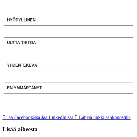
HYÖDYLLINEN
UUTTA TIETOA
YHDENTEKEVÄ
EN YMMÄRTÄNYT
Jaa Facebookissa
Jaa LinkedInissä
Lähetä linkki sähköpostilla
Lisää aiheesta