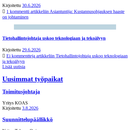
Kirjoitettu
30.6.2026
1 kommentti
artikkeliin Asiantuntija: Kustannusohjauksen haaste
on johtaminen
Tietohallintojohtaja uskoo teknologiaan ja tekoälyyn
Kirjoitettu
29.6.2026
Ei kommentteja
artikkeliin Tietohallintojohtaja uskoo teknologiaan
ja tekoälyyn
Lisää uutisia
Uusimmat työpaikat
Toimitusjohtaja
Yritys
KOAS
Kirjoitettu
3.8.2026
Suunnittelupäällikkö