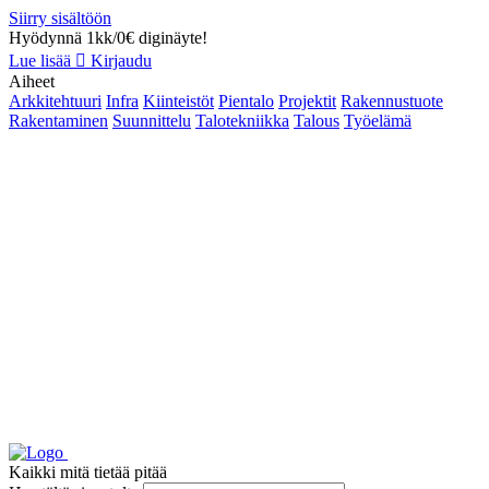
Siirry sisältöön
Hyödynnä 1kk/0€ diginäyte!
Lue lisää
Kirjaudu
Aiheet
Arkkitehtuuri
Infra
Kiinteistöt
Pientalo
Projektit
Rakennustuote
Rakentaminen
Suunnittelu
Talotekniikka
Talous
Työelämä
Kaikki mitä tietää pitää