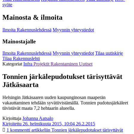
syöte
Mainosta & ilmoita
Ilmoita Rakennuslehdessä
Myynnin yhteystiedot
Mainostajalle
Ilmoita Rakennuslehdessä
Myynnin yhteystiedot
Tilaa uutiskirje
Tilaa Rakennuslehti
Kategoriat
Infra
Projektit
Rakentaminen
Uutiset
Tonnien järkälepudotukset tärisyttävät
Jätkäsaarta
Helsingin Jätkäsaaren uuden kaupunginosan maaperän
vakauttaminen tehdään syvätiivistämällä. Tonnien pudotusjärkäleet
tiivistävät maata 7,2 hehtaarin alueella.
Kirjoittaja
Johanna Aatsalo
Kirjoitettu 26. helmikuuta 2015, 10:04
26.2.2015
1 kommentti
artikkeliin Tonnien järkälepudotukset tärisyttävät