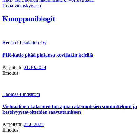
Lisää vieraskynästä
Kumppaniblogit
Recticel Insulation Oy
PIR-katto pitää pintansa kovillakin keleillä
Kirjoitettu
21.10.2024
Ilmoitus
Thomas Lindstrom
Virtuaalinen kaksonen tuo apua rakennuksien suunnitteluun ja
kestävyystavoitteiden saavuttamiseen
Kirjoitettu
24.6.2024
Ilmoitus