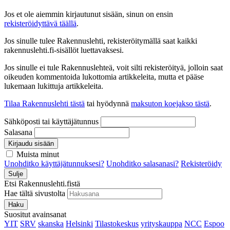
Jos et ole aiemmin kirjautunut sisään, sinun on ensin
rekisteröidyttävä täällä
.
Jos sinulle tulee Rakennuslehti, rekisteröitymällä saat kaikki
rakennuslehti.fi-sisällöt luettavaksesi.
Jos sinulle ei tule Rakennuslehteä, voit silti rekisteröityä, jolloin saat
oikeuden kommentoida lukottomia artikkeleita, mutta et pääse
lukemaan lukittuja artikkeleita.
Tilaa Rakennuslehti tästä
tai hyödynnä
maksuton koejakso tästä
.
Sähköposti tai käyttäjätunnus
Salasana
Kirjaudu sisään
Muista minut
Unohditko käyttäjätunnuksesi?
Unohditko salasanasi?
Rekisteröidy
Sulje
Etsi Rakennuslehti.fistä
Hae tältä sivustolta
Haku
Suositut avainsanat
YIT
SRV
skanska
Helsinki
Tilastokeskus
yrityskauppa
NCC
Espoo