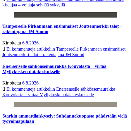
kisaajaa – voittaja selviää syksyllä
Tampereelle Pirkanmaan ensimmäiset Joutsenmerkki-talot –
rakentajana JM Suomi
Kirjoitettu
6.8.2026
Ei kommentteja
artikkeliin Tampereelle Pirkanmaan ensimmäiset
Joutsenmerkki-talot – rakentajana JM Suomi
Enersenselle sähköasemaurakka Kouvolasta – virtaa
Myllykosken datakeskukselle
Kirjoitettu
6.8.2026
Ei kommentteja
artikkeliin Enersenselle sähköasemaurakka
Kouvolasta – virtaa Myllykosken datakeskukselle
Starkin ammattilaiskysely: Suhdannekuopasta päädytään vielä
työvoimapulaan