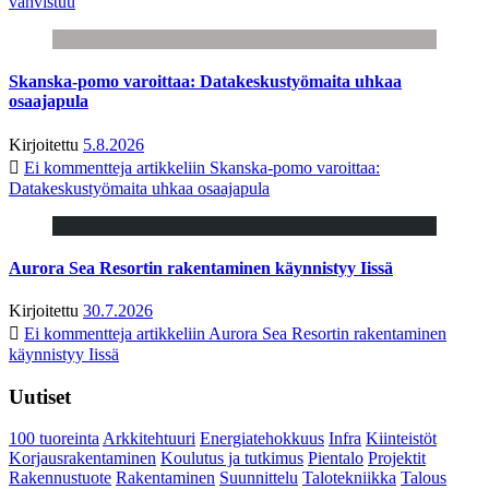
vahvistuu
Skanska-pomo varoittaa: Datakeskustyömaita uhkaa
osaajapula
Kirjoitettu
5.8.2026
Ei kommentteja
artikkeliin Skanska-pomo varoittaa:
Datakeskustyömaita uhkaa osaajapula
Aurora Sea Resortin rakentaminen käynnistyy Iissä
Kirjoitettu
30.7.2026
Ei kommentteja
artikkeliin Aurora Sea Resortin rakentaminen
käynnistyy Iissä
Uutiset
100 tuoreinta
Arkkitehtuuri
Energiatehokkuus
Infra
Kiinteistöt
Korjausrakentaminen
Koulutus ja tutkimus
Pientalo
Projektit
Rakennustuote
Rakentaminen
Suunnittelu
Talotekniikka
Talous