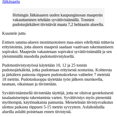
Jätkäsaarta
Helsingin Jätkäsaaren uuden kaupunginosan maaperän
vakauttaminen tehdään syvätiivistämällä. Tonnien
pudotusjärkäleet tiivistävät maata 7,2 hehtaarin alueella.
Kuuntele juttu
Entisen satama-alueen monimuotoinen maa-aines edellyttää mittavia
erityistoimia, jotta alueen maaperä saadaan vaativaan rakentamiseen
sopivaksi. Maaperän vakautetaan sopivaksi syvätiivistämällä ja sen
yleisimmällä muodolla pudotustiivistyksellä.
Pudotustiivistystyössä käytetään 10, 12 ja 25 tonnin
pudotusjärkäleitä, jotka pudotetaan erityisestä nosturista. Kohteesta
ja järkäleen painosta riippuen pudotuskorkeus vaihtelee 7 metristä
18 metriin. Pudotuskuoppa täytetään työn jälkeen murskeella,
tasataan, oikaistaan ja tiivistetään.
Syvätiivistämisellä tiivistetään täyttöjä, jotta ne olisivat geoteknisesti
tasalaatuisempia rakentamista varten. Syvätiivistys myös pienentää
myöhempiä, käytönaikaisia painumia. Menetelmän tiivistysvaikutus
ulottuu paikasta riippuen 5-15 metrin syvyyteen. Asfaltoiduilla
alueilla asfaltti poistetaan ennen tiivistystä.