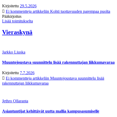
Kirjoitettu
29.5.2026
Ei kommentteja
artikkeliin Kohti tuottavuuden parempaa puolta
Pääkirjoitus
Lisää toimitukselta
Vieraskynä
Jarkko Liuska
Muuntojoustava suunnittelu lisää rakennuttajan liikkumavaraa
Kirjoitettu
7.7.2026
Ei kommentteja
artikkeliin Muuntojoustava suunnittelu lisää
rakennuttajan liikkumavaraa
Jethro Ollaranta
Asiantuntijat kehittävät uutta mallia kampusasumiselle