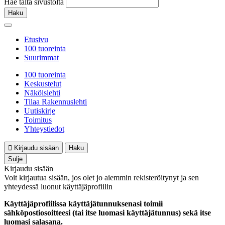
Hae tältä sivustolta
Haku
Etusivu
100 tuoreinta
Suurimmat
100 tuoreinta
Keskustelut
Näköislehti
Tilaa Rakennuslehti
Uutiskirje
Toimitus
Yhteystiedot
Kirjaudu sisään
Haku
Sulje
Kirjaudu sisään
Voit kirjautua sisään, jos olet jo aiemmin rekisteröitynyt ja sen
yhteydessä luonut käyttäjäprofiilin
Käyttäjäprofiilissa käyttäjätunnuksenasi toimii
sähköpostiosoitteesi (tai itse luomasi käyttäjätunnus) sekä itse
luomasi salasana.