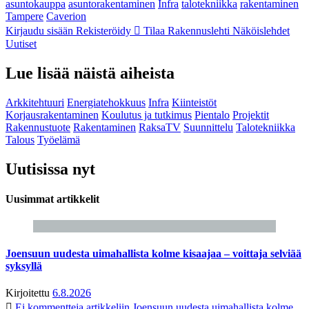
asuntokauppa
asuntorakentaminen
Infra
talotekniikka
rakentaminen
Tampere
Caverion
Kirjaudu sisään
Rekisteröidy
Tilaa Rakennuslehti
Näköislehdet
Uutiset
Lue lisää näistä aiheista
Arkkitehtuuri
Energiatehokkuus
Infra
Kiinteistöt
Korjausrakentaminen
Koulutus ja tutkimus
Pientalo
Projektit
Rakennustuote
Rakentaminen
RaksaTV
Suunnittelu
Talotekniikka
Talous
Työelämä
Uutisissa nyt
Uusimmat artikkelit
Joensuun uudesta uimahallista kolme kisaajaa – voittaja selviää
syksyllä
Kirjoitettu
6.8.2026
Ei kommentteja
artikkeliin Joensuun uudesta uimahallista kolme