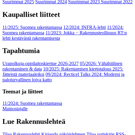
Suurimmat 2025
Suurimmat 2024
Suurimmat 2023
Suurimmat 2022
Kaupalliset liitteet
11/2025: Suomea rakentamassa
12/2024: INFRA-lehti
11/2024:
Suomea rakentamassa
11/2023: Jokka − Rakennusteollisuus RT:n
lehti kestävästä rakentamisesta
Tapahtumia
Urapolkuja-oppilaitoskiertue 2026-2027
05/2026: Vähähiilinen
rakentaminen & data
10/2025: Rakentamisen kiertotalous 2025:
Jätteistä materiaaleiksi
09/2024: Recticel Talks 2024: Moderni ja
paloturvallinen loiva katto
Teemat ja liitteet
11/2024: Suomea rakentamassa
Mainostajalle
Lue Rakennuslehteä
Tilaa Rakennuslehti
Kirjaudu näköislehteen
Tilaa uutiskirje
RSS-