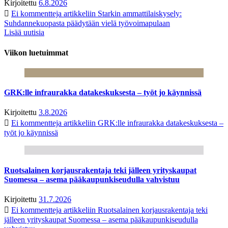
Kirjoitettu
6.8.2026
Ei kommentteja
artikkeliin Starkin ammattilaiskysely:
Suhdannekuopasta päädytään vielä työvoimapulaan
Lisää uutisia
Viikon luetuimmat
GRK:lle infraurakka datakeskuksesta – työt jo käynnissä
Kirjoitettu
3.8.2026
Ei kommentteja
artikkeliin GRK:lle infraurakka datakeskuksesta –
työt jo käynnissä
Ruotsalainen korjausrakentaja teki jälleen yrityskaupat
Suomessa – asema pääkaupunkiseudulla vahvistuu
Kirjoitettu
31.7.2026
Ei kommentteja
artikkeliin Ruotsalainen korjausrakentaja teki
jälleen yrityskaupat Suomessa – asema pääkaupunkiseudulla