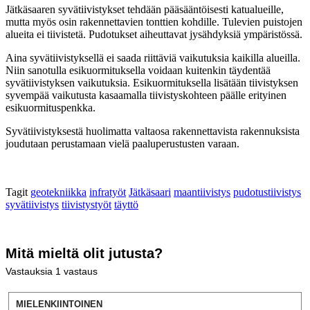
Jätkäsaaren syvätiivistykset tehdään pääsääntöisesti katualueille,
mutta myös osin rakennettavien tonttien kohdille. Tulevien puistojen
alueita ei tiivistetä. Pudotukset aiheuttavat jysähdyksiä ympäristössä.
Aina syvätiivistyksellä ei saada riittäviä vaikutuksia kaikilla alueilla.
Niin sanotulla esikuormituksella voidaan kuitenkin täydentää
syvätiivistyksen vaikutuksia. Esikuormituksella lisätään tiivistyksen
syvempää vaikutusta kasaamalla tiivistyskohteen päälle erityinen
esikuormituspenkka.
Syvätiivistyksestä huolimatta valtaosa rakennettavista rakennuksista
joudutaan perustamaan vielä paaluperustusten varaan.
Tagit
geotekniikka
infratyöt
Jätkäsaari
maantiivistys
pudotustiivistys
syvätiivistys
tiivistystyöt
täyttö
Mitä mieltä olit jutusta?
Vastauksia
1
vastaus
MIELENKIINTOINEN