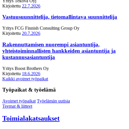
Yritys
Tekova Oyj
Kirjoitettu
22.7.2026
Vastuusuunnittelija, tietomallintava suunnittelija
Yritys
FCG Finnish Consulting Group Oy
Kirjoitettu
20.7.2026
Rakennuttamisen nuorempi asiantuntija,
yhteistoiminnallisten hankkeiden asiantuntija ja
kustannusasiantuntija
Yritys
Boost Brothers Oy
Kirjoitettu
18.6.2026
Kaikki avoimet työpaikat
Työpaikat & työelämä
Avoimet työpaikat
Työelämän uutisia
Teemat & liitteet
Toimialakatsaukset