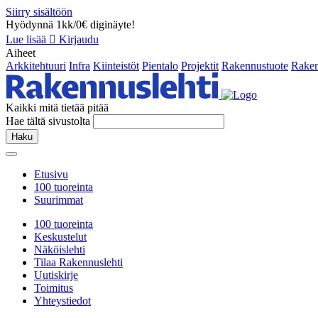
Siirry sisältöön
Hyödynnä 1kk/0€ diginäyte!
Lue lisää
Kirjaudu
Aiheet
Arkkitehtuuri
Infra
Kiinteistöt
Pientalo
Projektit
Rakennustuote
Raken
Kaikki mitä tietää pitää
Hae tältä sivustolta
Haku
Etusivu
100 tuoreinta
Suurimmat
100 tuoreinta
Keskustelut
Näköislehti
Tilaa Rakennuslehti
Uutiskirje
Toimitus
Yhteystiedot