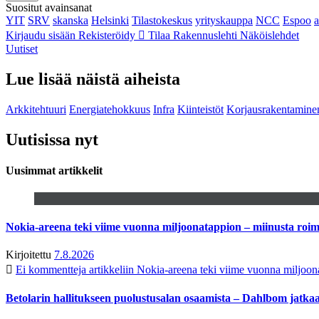
Suositut avainsanat
YIT
SRV
skanska
Helsinki
Tilastokeskus
yrityskauppa
NCC
Espoo
Kirjaudu sisään
Rekisteröidy
Tilaa Rakennuslehti
Näköislehdet
Uutiset
Lue lisää näistä aiheista
Arkkitehtuuri
Energiatehokkuus
Infra
Kiinteistöt
Korjausrakentamine
Uutisissa nyt
Uusimmat artikkelit
Nokia-areena teki viime vuonna miljoonatappion – miinusta ro
Kirjoitettu
7.8.2026
Ei kommentteja
artikkeliin Nokia-areena teki viime vuonna miljoo
Betolarin hallitukseen puolustusalan osaamista – Dahlbom jatk