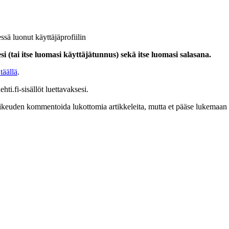
ssä luonut käyttäjäprofiilin
i (tai itse luomasi käyttäjätunnus) sekä itse luomasi salasana.
täällä
.
hti.fi-sisällöt luettavaksesi.
at oikeuden kommentoida lukottomia artikkeleita, mutta et pääse lukemaan l