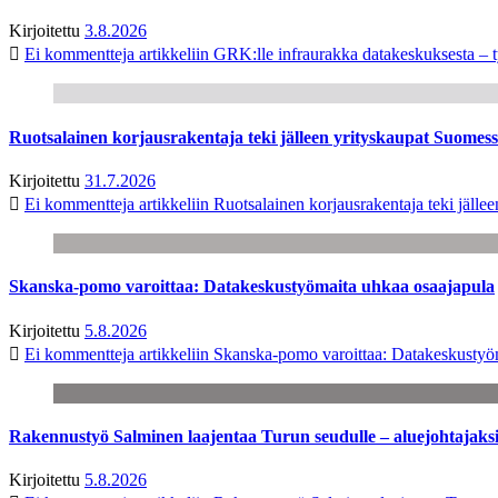
Kirjoitettu
3.8.2026
Ei kommentteja
artikkeliin GRK:lle infraurakka datakeskuksesta – t
Ruotsalainen korjausrakentaja teki jälleen yrityskaupat Suome
Kirjoitettu
31.7.2026
Ei kommentteja
artikkeliin Ruotsalainen korjausrakentaja teki jäl
Skanska-pomo varoittaa: Datakeskustyömaita uhkaa osaajapula
Kirjoitettu
5.8.2026
Ei kommentteja
artikkeliin Skanska-pomo varoittaa: Datakeskustyö
Rakennustyö Salminen laajentaa Turun seudulle – aluejohtajaks
Kirjoitettu
5.8.2026