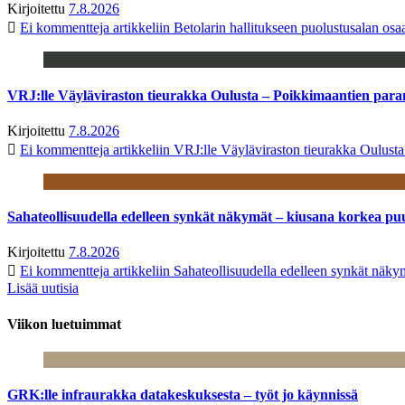
Kirjoitettu
7.8.2026
Ei kommentteja
artikkeliin Betolarin hallitukseen puolustusalan o
VRJ:lle Väyläviraston tieurakka Oulusta – Poikkimaantien par
Kirjoitettu
7.8.2026
Ei kommentteja
artikkeliin VRJ:lle Väyläviraston tieurakka Oulust
Sahateollisuudella edelleen synkät näkymät – kiusana korkea pu
Kirjoitettu
7.8.2026
Ei kommentteja
artikkeliin Sahateollisuudella edelleen synkät näk
Lisää uutisia
Viikon luetuimmat
GRK:lle infraurakka datakeskuksesta – työt jo käynnissä