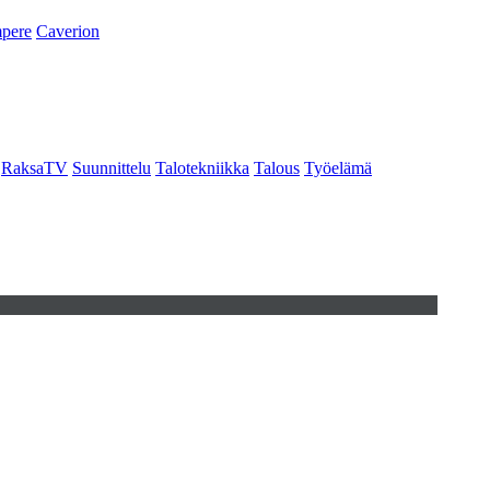
pere
Caverion
RaksaTV
Suunnittelu
Talotekniikka
Talous
Työelämä