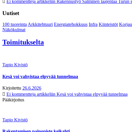
Ei kommentteja
artikkeliin Rakennustyö Salminen laajentaa Turun s
Uutiset
100 tuoreinta
Arkkitehtuuri
Energiatehokkuus
Infra
Kiinteistöt
Korjau
Näkökulmat
Toimitukselta
Tapio Kivistö
Kesä voi vahvistaa elpyvää tunnelmaa
Kirjoitettu
26.6.2026
Ei kommentteja
artikkeliin Kesä voi vahvistaa elpyvää tunnelmaa
Pääkirjoitus
Tapio Kivistö
Rakentamisen painopiste keikahti