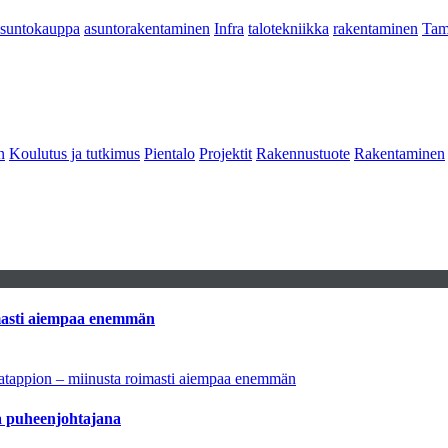
asuntokauppa
asuntorakentaminen
Infra
talotekniikka
rakentaminen
Tam
n
Koulutus ja tutkimus
Pientalo
Projektit
Rakennustuote
Rakentaminen
imasti aiempaa enemmän
natappion – miinusta roimasti aiempaa enemmän
aa puheenjohtajana