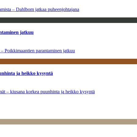
saamista – Dahlbom jatkaa puheenjohtajana
antaminen jatkuu
a – Poikkimaantien parantaminen jatkuu
unhinta ja heikko kysyntä
ymät – kiusana korkea puunhinta ja heikko kysyntä