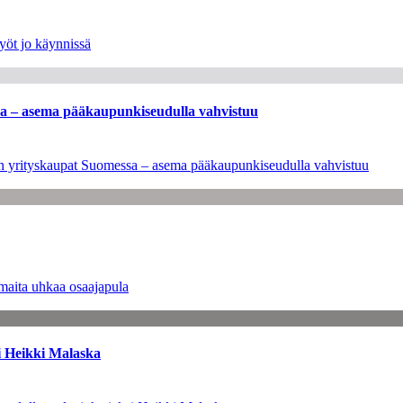
yöt jo käynnissä
ssa – asema pääkaupunkiseudulla vahvistuu
leen yrityskaupat Suomessa – asema pääkaupunkiseudulla vahvistuu
maita uhkaa osaajapula
i Heikki Malaska