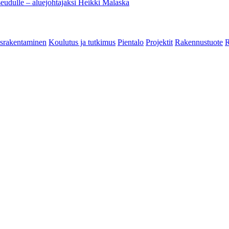
eudulle – aluejohtajaksi Heikki Malaska
srakentaminen
Koulutus ja tutkimus
Pientalo
Projektit
Rakennustuote
R