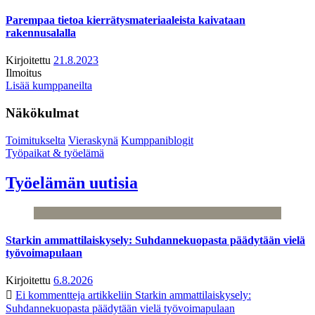
Parempaa tietoa kierrätysmateriaaleista kaivataan
rakennusalalla
Kirjoitettu
21.8.2023
Ilmoitus
Lisää kumppaneilta
Näkökulmat
Toimitukselta
Vieraskynä
Kumppaniblogit
Työpaikat & työelämä
Työelämän uutisia
Starkin ammattilaiskysely: Suhdannekuopasta päädytään vielä
työvoimapulaan
Kirjoitettu
6.8.2026
Ei kommentteja
artikkeliin Starkin ammattilaiskysely:
Suhdannekuopasta päädytään vielä työvoimapulaan