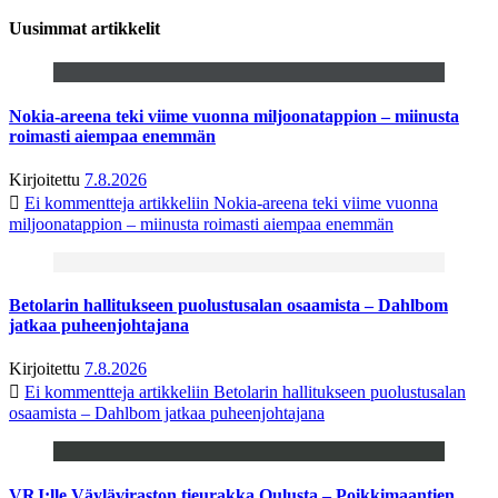
Uusimmat artikkelit
Nokia-areena teki viime vuonna miljoonatappion – miinusta
roimasti aiempaa enemmän
Kirjoitettu
7.8.2026
Ei kommentteja
artikkeliin Nokia-areena teki viime vuonna
miljoonatappion – miinusta roimasti aiempaa enemmän
Betolarin hallitukseen puolustusalan osaamista – Dahlbom
jatkaa puheenjohtajana
Kirjoitettu
7.8.2026
Ei kommentteja
artikkeliin Betolarin hallitukseen puolustusalan
osaamista – Dahlbom jatkaa puheenjohtajana
VRJ:lle Väyläviraston tieurakka Oulusta – Poikkimaantien