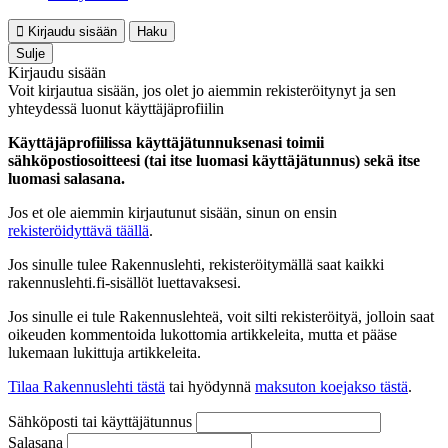
Kirjaudu sisään
Haku
Sulje
Kirjaudu sisään
Voit kirjautua sisään, jos olet jo aiemmin rekisteröitynyt ja sen
yhteydessä luonut käyttäjäprofiilin
Käyttäjäprofiilissa käyttäjätunnuksenasi toimii
sähköpostiosoitteesi (tai itse luomasi käyttäjätunnus) sekä itse
luomasi salasana.
Jos et ole aiemmin kirjautunut sisään, sinun on ensin
rekisteröidyttävä täällä
.
Jos sinulle tulee Rakennuslehti, rekisteröitymällä saat kaikki
rakennuslehti.fi-sisällöt luettavaksesi.
Jos sinulle ei tule Rakennuslehteä, voit silti rekisteröityä, jolloin saat
oikeuden kommentoida lukottomia artikkeleita, mutta et pääse
lukemaan lukittuja artikkeleita.
Tilaa Rakennuslehti tästä
tai hyödynnä
maksuton koejakso tästä
.
Sähköposti tai käyttäjätunnus
Salasana