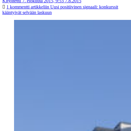
Kirjoitettu 7. elokuuta 2015, 9:53
7.8.2015
1 kommentti
artikkeliin Uusi positiivinen signaali: konkurssit
kääntyivät selvään laskuun