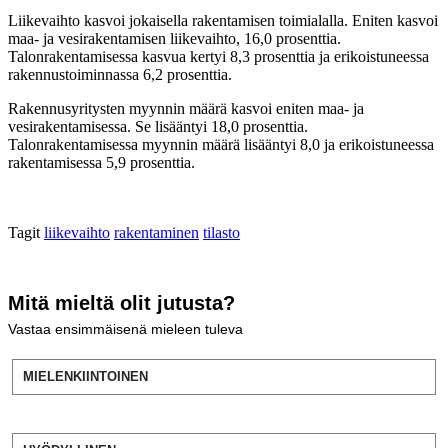
Liikevaihto kasvoi jokaisella rakentamisen toimialalla. Eniten kasvoi
maa- ja vesirakentamisen liikevaihto, 16,0 prosenttia.
Talonrakentamisessa kasvua kertyi 8,3 prosenttia ja erikoistuneessa
rakennustoiminnassa 6,2 prosenttia.
Rakennusyritysten myynnin määrä kasvoi eniten maa- ja
vesirakentamisessa. Se lisääntyi 18,0 prosenttia.
Talonrakentamisessa myynnin määrä lisääntyi 8,0 ja erikoistuneessa
rakentamisessa 5,9 prosenttia.
Tagit
liikevaihto
rakentaminen
tilasto
Mitä mieltä olit jutusta?
Vastaa ensimmäisenä mieleen tuleva
MIELENKIINTOINEN