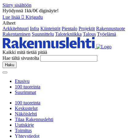
Siirry sisältöön
Hyödynnä 1kk/0€ diginäyte!
Lue lisää
Kirjaudu
Aiheet
Arkkitehtuuri
Infra
Kiinteistöt
Pientalo
Projektit
Rakennustuote
Rakentaminen
Suunnittelu
Talotekniikka
Talous
Työelämä
Kaikki mitä tietää pitää
Hae tältä sivustolta
Haku
Etusivu
100 tuoreinta
Suurimmat
100 tuoreinta
Keskustelut
Näköislehti
Tilaa Rakennuslehti
Uutiskirje
Toimitus
Yhteystiedot