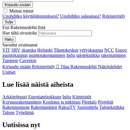
Kirjaudu sisään
Muista minut
Unohditko käyttäjätunnuksesi?
Unohditko salasanasi?
Rekisteröidy
Sulje
Etsi Rakennuslehti.fistä
Hae tältä sivustolta
Haku
Suositut avainsanat
YIT
SRV
skanska
Helsinki
Tilastokeskus
yrityskauppa
NCC
Espoo
asuntokauppa
asuntorakentaminen
Infra
talotekniikka
rakentaminen
Tampere
Caverion
Kirjaudu sisään
Rekisteröidy
Tilaa Rakennuslehti
Näköislehdet
Uutiset
Lue lisää näistä aiheista
Arkkitehtuuri
Energiatehokkuus
Infra
Kiinteistöt
Korjausrakentaminen
Koulutus ja tutkimus
Pientalo
Projektit
Rakennustuote
Rakentaminen
RaksaTV
Suunnittelu
Talotekniikka
Talous
Työelämä
Uutisissa nyt