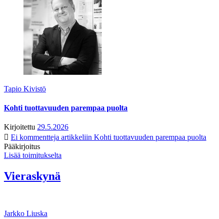
Tapio Kivistö
Kohti tuottavuuden parempaa puolta
Kirjoitettu
29.5.2026
Ei kommentteja
artikkeliin Kohti tuottavuuden parempaa puolta
Pääkirjoitus
Lisää toimitukselta
Vieraskynä
Jarkko Liuska