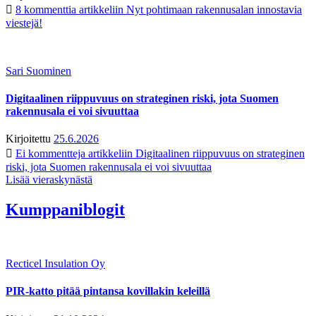
8 kommenttia
artikkeliin Nyt pohtimaan rakennusalan innostavia
viestejä!
Sari Suominen
Digitaalinen riippuvuus on strateginen riski, jota Suomen
rakennusala ei voi sivuuttaa
Kirjoitettu
25.6.2026
Ei kommentteja
artikkeliin Digitaalinen riippuvuus on strateginen
riski, jota Suomen rakennusala ei voi sivuuttaa
Lisää vieraskynästä
Kumppaniblogit
Recticel Insulation Oy
PIR-katto pitää pintansa kovillakin keleillä