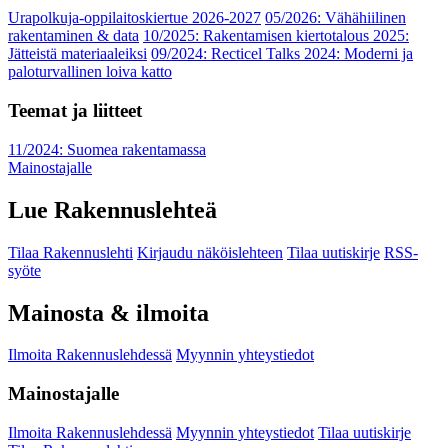
Urapolkuja-oppilaitoskiertue 2026-2027
05/2026: Vähähiilinen
rakentaminen & data
10/2025: Rakentamisen kiertotalous 2025:
Jätteistä materiaaleiksi
09/2024: Recticel Talks 2024: Moderni ja
paloturvallinen loiva katto
Teemat ja liitteet
11/2024: Suomea rakentamassa
Mainostajalle
Lue Rakennuslehteä
Tilaa Rakennuslehti
Kirjaudu näköislehteen
Tilaa uutiskirje
RSS-
syöte
Mainosta & ilmoita
Ilmoita Rakennuslehdessä
Myynnin yhteystiedot
Mainostajalle
Ilmoita Rakennuslehdessä
Myynnin yhteystiedot
Tilaa uutiskirje