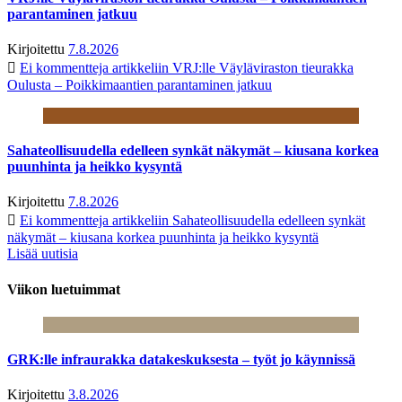
parantaminen jatkuu
Kirjoitettu
7.8.2026
Ei kommentteja
artikkeliin VRJ:lle Väyläviraston tieurakka
Oulusta – Poikkimaantien parantaminen jatkuu
Sahateollisuudella edelleen synkät näkymät – kiusana korkea
puunhinta ja heikko kysyntä
Kirjoitettu
7.8.2026
Ei kommentteja
artikkeliin Sahateollisuudella edelleen synkät
näkymät – kiusana korkea puunhinta ja heikko kysyntä
Lisää uutisia
Viikon luetuimmat
GRK:lle infraurakka datakeskuksesta – työt jo käynnissä
Kirjoitettu
3.8.2026