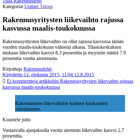
Tilaa Rakennuslehti
Kategoriat
Uutiset
Talous
Rakennusyritysten liikevaihto rajussa
kasvussa maalis-toukokuussa
Rakennusyritysten liikevaihto on ollut rajussa kasvussa tämän
vuoden maalis-toukokuun välisenä aikana. Tilastokeskuksen
mukaan liikevaihto kasvoi 8,3 prosenttia ja myynnin määrä 7,9
prosenttia vuotta aiemmasta.
Kirjoittaja
Rakennuslehti
Kirjoitettu 12. elokuuta 2015, 11:04
12.8.2015
Ei kommentteja
artikkeliin Rakennusyritysten liikevaihto rajussa
kasvussa maalis-toukokuussa
Rakentamisen liikevaihdon kolmen kuukauden
vuosimuutos.
Kuuntele juttu
Vastaavalla ajanjaksolla vuotta aiemmin liikevaihto kasvoi 2,7
prosenttia.