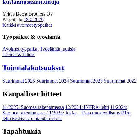
kustannusasiantuntija
Yritys
Boost Brothers Oy
Kirjoitettu
18.6.2026
Kaikki avoimet työpaikat
Työpaikat & työelämä
Avoimet työpaikat
Työelämän uutisia
Teemat & liitteet
Toimialakatsaukset
Suurimmat 2025
Suurimmat 2024
Suurimmat 2023
Suurimmat 2022
Kaupalliset liitteet
11/2025: Suomea rakentamassa
12/2024: INFRA-lehti
11/2024:
Suomea rakentamassa
11/2023: Jokka − Rakennusteollisuus RT:n
lehti kestävästä rakentamisesta
Tapahtumia