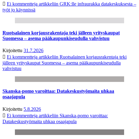
Ei kommentteja
artikkeliin GRK:lle infraurakka datakeskuksesta –
työt jo käynnissä
Ruotsalainen korjausrakentaja teki jälleen yrityskaupat
Suomessa – asema pääkaupunkiseudulla vahvistuu
Kirjoitettu
31.7.2026
Ei kommentteja
artikkeliin Ruotsalainen korjausrakentaja teki
jälleen yrityskaupat Suomessa – asema pääkaupunkiseudulla
vahvistuu
Skanska-pomo varoittaa: Datakeskustyömaita uhkaa
osaajapula
Kirjoitettu
5.8.2026
Ei kommentteja
artikkeliin Skanska-pomo varoittaa:
Datakeskustyömaita uhkaa osaajapula