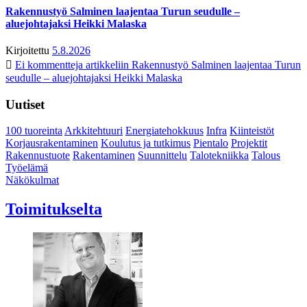
Rakennustyö Salminen laajentaa Turun seudulle –
aluejohtajaksi Heikki Malaska
Kirjoitettu
5.8.2026
Ei kommentteja
artikkeliin Rakennustyö Salminen laajentaa Turun
seudulle – aluejohtajaksi Heikki Malaska
Uutiset
100 tuoreinta
Arkkitehtuuri
Energiatehokkuus
Infra
Kiinteistöt
Korjausrakentaminen
Koulutus ja tutkimus
Pientalo
Projektit
Rakennustuote
Rakentaminen
Suunnittelu
Talotekniikka
Talous
Työelämä
Näkökulmat
Toimitukselta