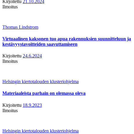
Kirjoitettu
21.10.2024
Ilmoitus
Thomas Lindstrom
Virtuaalinen kaksonen tuo apua rakennuksien suunnitteluun ja
kestävyystavoitteiden saavuttamiseen
Kirjoitettu
24.6.2024
Ilmoitus
Helsingin kiertotalouden klusteriohjelma
Materiaaleista parhain on olemassa oleva
Kirjoitettu
18.9.2023
Ilmoitus
Helsingin kiertotalouden klusteriohjelma