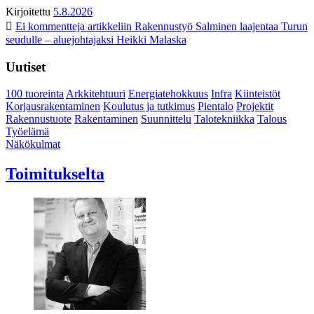
Kirjoitettu
5.8.2026
Ei kommentteja
artikkeliin Rakennustyö Salminen laajentaa Turun
seudulle – aluejohtajaksi Heikki Malaska
Uutiset
100 tuoreinta
Arkkitehtuuri
Energiatehokkuus
Infra
Kiinteistöt
Korjausrakentaminen
Koulutus ja tutkimus
Pientalo
Projektit
Rakennustuote
Rakentaminen
Suunnittelu
Talotekniikka
Talous
Työelämä
Näkökulmat
Toimitukselta