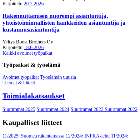
Kirjoitettu
20.7.2026
Rakennuttamisen nuorempi asiantuntija,
yhteistoiminnallisten hankkeiden asiantuntija ja
kustannusasiantuntija
Yritys
Boost Brothers Oy
Kirjoitettu
18.6.2026
Kaikki avoimet työpaikat
Työpaikat & työelämä
Avoimet työpaikat
Työelämän uutisia
Teemat & liitteet
Toimialakatsaukset
Suurimmat 2025
Suurimmat 2024
Suurimmat 2023
Suurimmat 2022
Kaupalliset liitteet
11/2025: Suomea rakentamassa
12/2024: INFRA-lehti
11/2024: