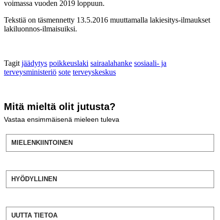
voimassa vuoden 2019 loppuun.
Tekstiä on täsmennetty 13.5.2016 muuttamalla lakiesitys-ilmaukset
lakiluonnos-ilmaisuiksi.
Tagit
jäädytys
poikkeuslaki
sairaalahanke
sosiaali- ja
terveysministeriö
sote
terveyskeskus
Mitä mieltä olit jutusta?
Vastaa ensimmäisenä mieleen tuleva
MIELENKIINTOINEN
HYÖDYLLINEN
UUTTA TIETOA