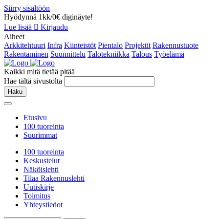
Siirry sisältöön
Hyödynnä 1kk/0€ diginäyte!
Lue lisää
Kirjaudu
Aiheet
Arkkitehtuuri
Infra
Kiinteistöt
Pientalo
Projektit
Rakennustuote
Rakentaminen
Suunnittelu
Talotekniikka
Talous
Työelämä
Kaikki mitä tietää pitää
Hae tältä sivustolta
Haku
Etusivu
100 tuoreinta
Suurimmat
100 tuoreinta
Keskustelut
Näköislehti
Tilaa Rakennuslehti
Uutiskirje
Toimitus
Yhteystiedot