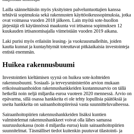
Lailla säänneltäisiin myös yksityisten palveluntuottajien kanssa
tehtäviä sopimuksia sekä rakennusten käyttöoikeussopimuksia, jotka
ovat voimassa vuoden 2018 jälkeen. Lain myötä sote-huollon
järjestäjä eli käytännössä maakunta voi irtisanoa sopimuksen 12
kuukauden irtisanomisajalla viimeistään vuoden 2019 aikana.
Laki purisi myös erilaisiin leasing- ja vuokrausmalleihin, joiden
kautta kunnat ja kuntayhtymät toteuttavat pitkäaikaisia investointeja
entistä enemmän.
Huikea rakennusbuumi
Investointien kieltämisen syynä on huikea sote-kohteiden
rakennusbuumi. Sosiaali- ja terveysministeriön arvion mukaan
erikoissairaanhoidon rakennushankkeiden kustannusarvio on tällä
hetkellä noin neljä miljardia euroa vuoteen 2020 mennessä. Arvio on
epävarma, sillä osassa hankkeita ei ole tehty lopullisia päätöksiä ja
useita hankkeita on sairaanhoitopiireissä vasta suunnitteluvaiheessa.
Sairaanhoitopiirien rakennushankkeiden lisäksi kuntien
valmistelemat rakennushankkeet voivat olla lähes samassa
suuruusluokassa (noin 4 miljardia euroa) kuin sairaanhoitopiirien
suunnitelmat. Täsmälliset tiedot kuitenkin puutuvat tilastointi- ja