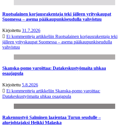
Ruotsalainen korjausrakentaja teki jälleen yrityskaupat
Suomessa – asema pääkaupunkiseudulla vahvistuu
Kirjoitettu
31.7.2026
Ei kommentteja
artikkeliin Ruotsalainen korjausrakentaja teki
jälleen yrityskaupat Suomessa – asema pääkaupunkiseudulla
vahvistuu
Skanska-pomo varoittaa: Datakeskustyömaita uhkaa
osaajapula
Kirjoitettu
5.8.2026
Ei kommentteja
artikkeliin Skanska-pomo varoittaa:
Datakeskustyömaita uhkaa osaajapula
Rakennustyö Salminen laajentaa Turun seudulle –
aluejohtajaksi Heikki Malaska