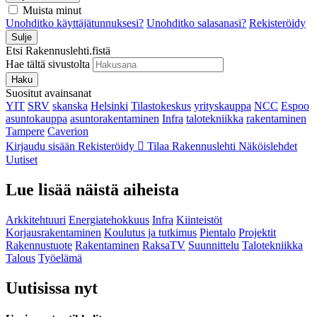
Muista minut
Unohditko käyttäjätunnuksesi?
Unohditko salasanasi?
Rekisteröidy
Sulje
Etsi Rakennuslehti.fistä
Hae tältä sivustolta
Haku
Suositut avainsanat
YIT
SRV
skanska
Helsinki
Tilastokeskus
yrityskauppa
NCC
Espoo
asuntokauppa
asuntorakentaminen
Infra
talotekniikka
rakentaminen
Tampere
Caverion
Kirjaudu sisään
Rekisteröidy
Tilaa Rakennuslehti
Näköislehdet
Uutiset
Lue lisää näistä aiheista
Arkkitehtuuri
Energiatehokkuus
Infra
Kiinteistöt
Korjausrakentaminen
Koulutus ja tutkimus
Pientalo
Projektit
Rakennustuote
Rakentaminen
RaksaTV
Suunnittelu
Talotekniikka
Talous
Työelämä
Uutisissa nyt