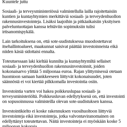
Kuuntele juttu
Sosiaali- ja terveysministeriössä valmistellulla lailla rajoitettaisiin
kuntien ja kuntayhtymien merkittäviä sosiaali- ja terveydenhuollon
rakennusinvestointeja. Lisäksi laajoihin ja pitkäaikaisiin yksityisen
palveluntuottajan kanssa tehtäviin sopimuksiin tulisi
irtisanomispykälä.
Lain tarkoituksena on, että sote-uudistuksessa muodostettavat
itsehallintoalueet, maakunnat saisivat päättää investoinneista eikä
niiden käsiä sidottaisi ennalta.
Toteutuessaan laki kieltää kunnilta ja kuntayhtymiltä sellaiset
sosiaali- ja terveydenhuollon rakennusinvestoinnit, joiden
kokonaisarvo ylittää 5 miljoonaa euroa. Rajan ylittymisessä otetaan
huomioon samaan hankkeeseen liittyvät kokonaisuudet, joten
säännöstä ei voi kiertää pilkkomalla investointia osiin.
Investointia varten voi hakea poikkeuslupaa sosiaali- ja
terveysministeriöltä. Poikkeusluvan edellytyksenä on, että investointi
on sopusoinnussa valmisteilla olevan sote-uudistuksen kanssa.
Investointikielto ei koske rakennuksen vuosihuoltoon liittyviä
investointeja eikä investointeja, jotka valvontaviranomainen on
edellyttänyt toteutettavan. Näitä investointeja ei myöskään koske 5
miljoonan kokoraja.