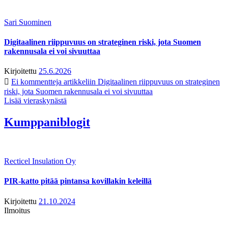
Sari Suominen
Digitaalinen riippuvuus on strateginen riski, jota Suomen
rakennusala ei voi sivuuttaa
Kirjoitettu
25.6.2026
Ei kommentteja
artikkeliin Digitaalinen riippuvuus on strateginen
riski, jota Suomen rakennusala ei voi sivuuttaa
Lisää vieraskynästä
Kumppaniblogit
Recticel Insulation Oy
PIR-katto pitää pintansa kovillakin keleillä
Kirjoitettu
21.10.2024
Ilmoitus