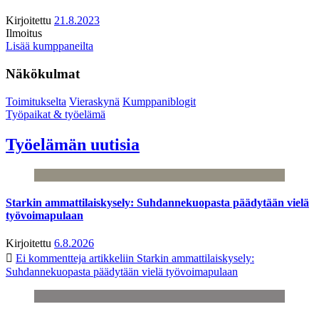
Kirjoitettu
21.8.2023
Ilmoitus
Lisää kumppaneilta
Näkökulmat
Toimitukselta
Vieraskynä
Kumppaniblogit
Työpaikat & työelämä
Työelämän uutisia
Starkin ammattilaiskysely: Suhdannekuopasta päädytään vielä
työvoimapulaan
Kirjoitettu
6.8.2026
Ei kommentteja
artikkeliin Starkin ammattilaiskysely:
Suhdannekuopasta päädytään vielä työvoimapulaan