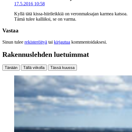
17.5.2016 10:58
Kyllä tätä kissa-hiirileikkiä on veronmaksajan karmea katsoa.
Tämä tulee kalliiksi, se on varma.
Vastaa
Sinun tulee
rekisteröityä
tai
kirjautua
kommentoidaksesi.
Rakennuslehden luetuimmat
Tänään
Tällä viikolla
Tässä kuussa