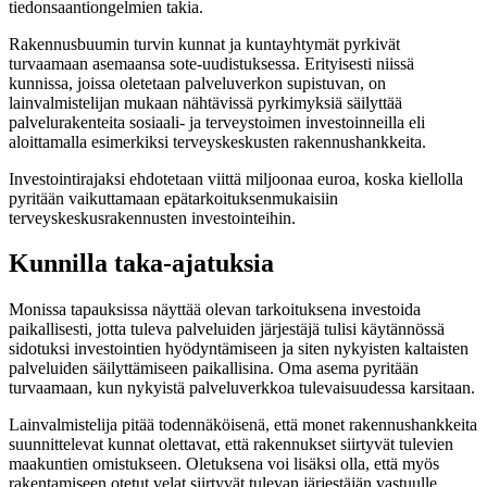
tiedonsaantiongelmien takia.
Rakennusbuumin turvin kunnat ja kuntayhtymät pyrkivät
turvaamaan asemaansa sote-uudistuksessa. Erityisesti niissä
kunnissa, joissa oletetaan palveluverkon supistuvan, on
lainvalmistelijan mukaan nähtävissä pyrkimyksiä säilyttää
palvelurakenteita sosiaali- ja terveystoimen investoinneilla eli
aloittamalla esimerkiksi terveyskeskusten rakennushankkeita.
Investointirajaksi ehdotetaan viittä miljoonaa euroa, koska kiellolla
pyritään vaikuttamaan epätarkoituksenmukaisiin
terveyskeskusrakennusten investointeihin.
Kunnilla taka-ajatuksia
Monissa tapauksissa näyttää olevan tarkoituksena investoida
paikallisesti, jotta tuleva palveluiden järjestäjä tulisi käytännössä
sidotuksi investointien hyödyntämiseen ja siten nykyisten kaltaisten
palveluiden säilyttämiseen paikallisina. Oma asema pyritään
turvaamaan, kun nykyistä palveluverkkoa tulevaisuudessa karsitaan.
Lainvalmistelija pitää todennäköisenä, että monet rakennushankkeita
suunnittelevat kunnat olettavat, että rakennukset siirtyvät tulevien
maakuntien omistukseen. Oletuksena voi lisäksi olla, että myös
rakentamiseen otetut velat siirtyvät tulevan järjestäjän vastuulle.