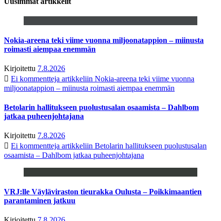
Uusimmat artikkelit
Nokia-areena teki viime vuonna miljoonatappion – miinusta
roimasti aiempaa enemmän
Kirjoitettu
7.8.2026
Ei kommentteja
artikkeliin Nokia-areena teki viime vuonna
miljoonatappion – miinusta roimasti aiempaa enemmän
Betolarin hallitukseen puolustusalan osaamista – Dahlbom
jatkaa puheenjohtajana
Kirjoitettu
7.8.2026
Ei kommentteja
artikkeliin Betolarin hallitukseen puolustusalan
osaamista – Dahlbom jatkaa puheenjohtajana
VRJ:lle Väyläviraston tieurakka Oulusta – Poikkimaantien
parantaminen jatkuu
Kirjoitettu
7.8.2026