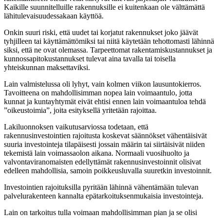
Kaikille suunnitelluille rakennuksille ei kuitenkaan ole välttämättä
lähitulevaisuudessakaan käyttöä.
Onkin suuri riski, että uudet tai korjatut rakennukset joko jäävät
tyhjilleen tai käyttämättömiksi tai niitä käytetään tehottomasti lähinnä
siksi, että ne ovat olemassa. Tarpeettomat rakentamiskustannukset ja
kunnossapitokustannukset tulevat aina tavalla tai toisella
yhteiskunnan maksettaviksi.
Lain valmistelussa oli lyhyt, vain kolmen viikon lausuntokierros.
Tavoitteena on mahdollisimman nopea lain voimaantulo, jotta
kunnat ja kuntayhtymät eivät ehtisi ennen lain voimaantuloa tehdä
”oikeustoimia”, joita esityksellä yritetään rajoittaa.
Lakiluonnoksen vaikutusarviossa todetaan, että
rakennusinvestointien rajoitusta koskevat säännökset vähentäisivät
suuria investointeja tilapäisesti jossain määrin tai siirtäisivät niiden
tekemistä lain voimassaolon aikana. Normaali vuosihuolto ja
valvontaviranomaisten edellyttämät rakennusinvestoinnit olisivat
edelleen mahdollisia, samoin poikkeusluvalla suuretkin investoinnit.
Investointien rajoituksilla pyritään lähinnä vähentämään tulevan
palvelurakenteen kannalta epätarkoituksenmukaisia investointeja.
Lain on tarkoitus tulla voimaan mahdollisimman pian ja se olisi