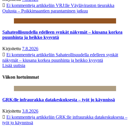
Ei kommentteja
artikkeliin VRJ:lle Väyläviraston tieurakka
Oulusta – Poikkimaantien parantaminen jatkuu
Sahateollisuudella edelleen synkät näkymät – kiusana korkea
puunhinta ja heikko kysyntä
Kirjoitettu
7.8.2026
Ei kommentteja
artikkeliin Sahateollisuudella edelleen synkät
näkymät – kiusana korkea puunhinta ja heikko kysyntä
Lisää uutisia
Viikon luetuimmat
GRK:lle infraurakka datakeskuksesta – työt jo käynnissä
Kirjoitettu
3.8.2026
Ei kommentteja
artikkeliin GRK:lle infraurakka datakeskuksesta –
työt jo käynnissä