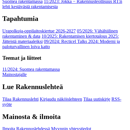
Suomea rakentamassa
11/2023: Jokka − Rakennusteollisuus RT:n
lehti kestävästä rakentamisesta
Tapahtumia
Urapolkuja-oppilaitoskiertue 2026-2027
05/2026: Vähähiilinen
rakentaminen & data
10/2025: Rakentamisen kiertotalous 2025:
Jätteistä materiaaleiksi
09/2024: Recticel Talks 2024: Moderni ja
paloturvallinen loiva katto
Teemat ja liitteet
11/2024: Suomea rakentamassa
Mainostajalle
Lue Rakennuslehteä
Tilaa Rakennuslehti
Kirjaudu näköislehteen
Tilaa uutiskirje
RSS-
syöte
Mainosta & ilmoita
Ilmoita Rakennuslehdessä
Myynnin yhteystiedot