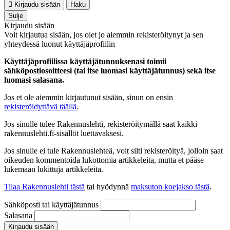
Kirjaudu sisään
Haku
Sulje
Kirjaudu sisään
Voit kirjautua sisään, jos olet jo aiemmin rekisteröitynyt ja sen
yhteydessä luonut käyttäjäprofiilin
Käyttäjäprofiilissa käyttäjätunnuksenasi toimii
sähköpostiosoitteesi (tai itse luomasi käyttäjätunnus) sekä itse
luomasi salasana.
Jos et ole aiemmin kirjautunut sisään, sinun on ensin
rekisteröidyttävä täällä
.
Jos sinulle tulee Rakennuslehti, rekisteröitymällä saat kaikki
rakennuslehti.fi-sisällöt luettavaksesi.
Jos sinulle ei tule Rakennuslehteä, voit silti rekisteröityä, jolloin saat
oikeuden kommentoida lukottomia artikkeleita, mutta et pääse
lukemaan lukittuja artikkeleita.
Tilaa Rakennuslehti tästä
tai hyödynnä
maksuton koejakso tästä
.
Sähköposti tai käyttäjätunnus
Salasana
Kirjaudu sisään