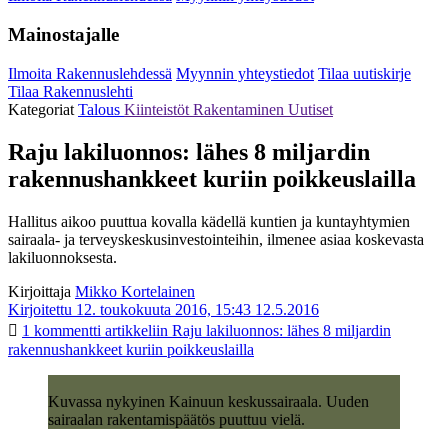
Mainostajalle
Ilmoita Rakennuslehdessä
Myynnin yhteystiedot
Tilaa uutiskirje
Tilaa Rakennuslehti
Kategoriat
Talous
Kiinteistöt
Rakentaminen
Uutiset
Raju lakiluonnos: lähes 8 miljardin
rakennushankkeet kuriin poikkeuslailla
Hallitus aikoo puuttua kovalla kädellä kuntien ja kuntayhtymien
sairaala- ja terveyskeskusinvestointeihin, ilmenee asiaa koskevasta
lakiluonnoksesta.
Kirjoittaja
Mikko Kortelainen
Kirjoitettu 12. toukokuuta 2016, 15:43
12.5.2016
1 kommentti
artikkeliin Raju lakiluonnos: lähes 8 miljardin
rakennushankkeet kuriin poikkeuslailla
Kuvassa nykyinen Kainuun keskussairaala. Uuden
sairaalan rakentamispäätös puuttuu vielä.