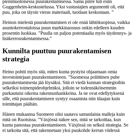
pienimuotoisessa puurakentamisessa. Sama piirre tuli esiin
Guggenheim-keskustelussa. Yksi vastustajien argumentti oli, että
puu, joka on täysin vieras materiaali, tuodaan keskustaan. ”
Heinon mielestä puurakentaminen ei ole enää lähtökuopissa, vaikka
asuntokerrostaloissa puun markkinaosuus onkin edelleen kuuden
prosentin luokkaa. ”Puulla on paljon potentiaalia myös täydennys- ja
lisäkerrosrakentamisessa.”
Kunnilta puuttuu puurakentamisen
strategia
Heino pohtii myös sitä, miten kunta pystyisi ohjaamaan omia
investointejaan puurakentamiseen. ”Suomessa poliittinen puhe
puurakentamisesta jää löysäksi. Sitä ei viedä kunnan strategioihin
selkeiksi toimenpideohjelmiksi, jolloin se todennäköisemmin
purkautuisi oikeina rakennushankkeina. Ja ne ovat edellytyksenä
sille, että puurakentamiseen syntyy osaamista niin tilaajan kuin
toimittajan päähän.
Hänen mukaansa Suomeen olisi saatava samanlaisia malleja kuin
mitä on Ruotsissa. ”Växjössä näkee sen, mitä se tarkoittaa, kun
kunta panostaa puurakentamiseen. Växjössä on selkeä strategia. Se
ei tarkoita sitä, että rakennetaan yksi puukohde kerran viidessä