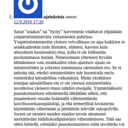
ajatuksista
sanoo:
12.9.2016 17:26
Sanat ”asiakas” tai ”hyöty” harvemmin vilahtavat ylipäätään
ympäristöministeriön virkamiesten puheissa.
Ympäristöministeriön yleinen velvollisuus on ajaa kaikkien ei-
asiakkaidenkin (niin ihmisten, eläinten, kasvien kuin
abioottisen luonnonkin) etua, joilla ei ole lobbareita
puolustamassa itseään. Nimenomaan yhteiseen hyvään
tähtääminen vain asiakkaiden edun ajamisen sijaan on
ministeriöiden ja yritysten toiminnassa olennainen ero. Se ei
tarkoita sitä, etteikö ministeriöiden tule huomioida myös
esimerkiksi taloudellisia vaikutuksia. Mutta yksittäisen
toimijan taloudellinen etu ei ole yleensä ministeriöiden
tavoitteissa yleiseen etuun nähden etusijalla. Ymmärtääkseni
puurakentamisen edistämisellä tähdätään siihen, että
puuaineksen osuutta lisäämällä vähennettäisiin
kasvihuonekaasupäästöjä, ja että neitseellistä kiviainesta
käytettäisiin vähemmän ja jätettäisiin tuleville sukupolville.
Suomi on monien muiden maiden tavoin sitoutunut
merkittävään hiilidioksidipäästöjen vähentämiseen. Siitä saa
sitten kiistellä, edistääkö puurakentaminen näitä tavoitteita vai