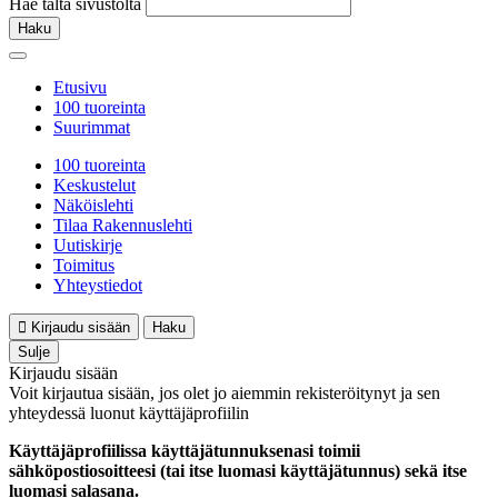
Hae tältä sivustolta
Haku
Etusivu
100 tuoreinta
Suurimmat
100 tuoreinta
Keskustelut
Näköislehti
Tilaa Rakennuslehti
Uutiskirje
Toimitus
Yhteystiedot
Kirjaudu sisään
Haku
Sulje
Kirjaudu sisään
Voit kirjautua sisään, jos olet jo aiemmin rekisteröitynyt ja sen
yhteydessä luonut käyttäjäprofiilin
Käyttäjäprofiilissa käyttäjätunnuksenasi toimii
sähköpostiosoitteesi (tai itse luomasi käyttäjätunnus) sekä itse
luomasi salasana.