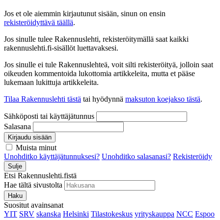
Jos et ole aiemmin kirjautunut sisään, sinun on ensin
rekisteröidyttävä täällä
.
Jos sinulle tulee Rakennuslehti, rekisteröitymällä saat kaikki
rakennuslehti.fi-sisällöt luettavaksesi.
Jos sinulle ei tule Rakennuslehteä, voit silti rekisteröityä, jolloin saat
oikeuden kommentoida lukottomia artikkeleita, mutta et pääse
lukemaan lukittuja artikkeleita.
Tilaa Rakennuslehti tästä
tai hyödynnä
maksuton koejakso tästä
.
Sähköposti tai käyttäjätunnus
Salasana
Kirjaudu sisään
Muista minut
Unohditko käyttäjätunnuksesi?
Unohditko salasanasi?
Rekisteröidy
Sulje
Etsi Rakennuslehti.fistä
Hae tältä sivustolta
Haku
Suositut avainsanat
YIT
SRV
skanska
Helsinki
Tilastokeskus
yrityskauppa
NCC
Espoo