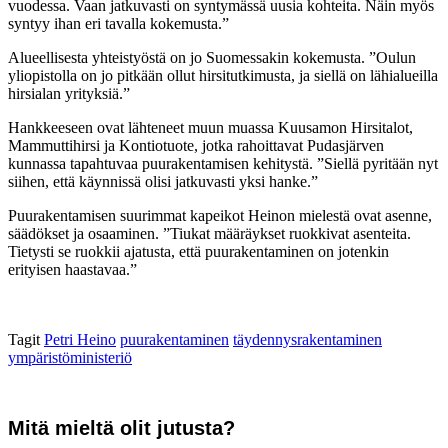
vuodessa. Vaan jatkuvasti on syntymässä uusia kohteita. Näin myös
syntyy ihan eri tavalla kokemusta.”
Alueellisesta yhteistyöstä on jo Suomessakin kokemusta. ”Oulun
yliopistolla on jo pitkään ollut hirsitutkimusta, ja siellä on lähialueilla
hirsialan yrityksiä.”
Hankkeeseen ovat lähteneet muun muassa Kuusamon Hirsitalot,
Mammuttihirsi ja Kontiotuote, jotka rahoittavat Pudasjärven
kunnassa tapahtuvaa puurakentamisen kehitystä. ”Siellä pyritään nyt
siihen, että käynnissä olisi jatkuvasti yksi hanke.”
Puurakentamisen suurimmat kapeikot Heinon mielestä ovat asenne,
säädökset ja osaaminen. ”Tiukat määräykset ruokkivat asenteita.
Tietysti se ruokkii ajatusta, että puurakentaminen on jotenkin
erityisen haastavaa.”
Tagit
Petri Heino
puurakentaminen
täydennysrakentaminen
ympäristöministeriö
Mitä mieltä olit jutusta?