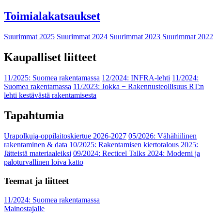
Toimialakatsaukset
Suurimmat 2025
Suurimmat 2024
Suurimmat 2023
Suurimmat 2022
Kaupalliset liitteet
11/2025: Suomea rakentamassa
12/2024: INFRA-lehti
11/2024:
Suomea rakentamassa
11/2023: Jokka − Rakennusteollisuus RT:n
lehti kestävästä rakentamisesta
Tapahtumia
Urapolkuja-oppilaitoskiertue 2026-2027
05/2026: Vähähiilinen
rakentaminen & data
10/2025: Rakentamisen kiertotalous 2025:
Jätteistä materiaaleiksi
09/2024: Recticel Talks 2024: Moderni ja
paloturvallinen loiva katto
Teemat ja liitteet
11/2024: Suomea rakentamassa
Mainostajalle