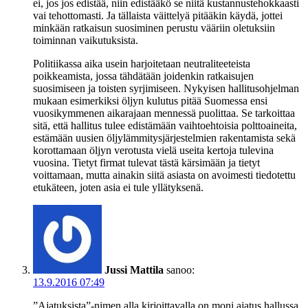
ei, jos jos edistää, niin edistääkö se niitä kustannustehokkaasti
vai tehottomasti. Ja tällaista väittelyä pitääkin käydä, jottei
minkään ratkaisun suosiminen perustu vääriin oletuksiin
toiminnan vaikutuksista.
Politiikassa aika usein harjoitetaan neutraliteeteista
poikkeamista, jossa tähdätään joidenkin ratkaisujen
suosimiseen ja toisten syrjimiseen. Nykyisen hallitusohjelman
mukaan esimerkiksi öljyn kulutus pitää Suomessa ensi
vuosikymmenen aikarajaan mennessä puolittaa. Se tarkoittaa
sitä, että hallitus tulee edistämään vaihtoehtoisia polttoaineita,
estämään uusien öljylämmitysjärjestelmien rakentamista sekä
korottamaan öljyn verotusta vielä useita kertoja tulevina
vuosina. Tietyt firmat tulevat tästä kärsimään ja tietyt
voittamaan, mutta ainakin siitä asiasta on avoimesti tiedotettu
etukäteen, joten asia ei tule yllätyksenä.
Jussi Mattila
sanoo:
13.9.2016 07:49
”Ajatuksista”-nimen alla kirjoittavalla on moni ajatus hallussa.