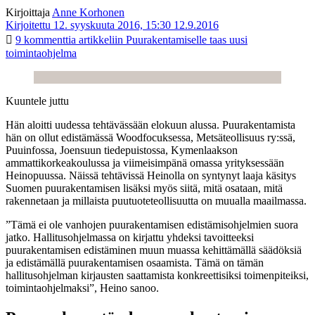
Kirjoittaja
Anne Korhonen
Kirjoitettu 12. syyskuuta 2016, 15:30
12.9.2016
9 kommenttia
artikkeliin Puurakentamiselle taas uusi
toimintaohjelma
Kuuntele juttu
Hän aloitti uudessa tehtävässään elokuun alussa. Puurakentamista
hän on ollut edistämässä Woodfocuksessa, Metsäteollisuus ry:ssä,
Puuinfossa, Joensuun tiedepuistossa, Kymenlaakson
ammattikorkeakoulussa ja viimeisimpänä omassa yrityksessään
Heinopuussa. Näissä tehtävissä Heinolla on syntynyt laaja käsitys
Suomen puurakentamisen lisäksi myös siitä, mitä osataan, mitä
rakennetaan ja millaista puutuoteteollisuutta on muualla maailmassa.
”Tämä ei ole vanhojen puurakentamisen ­edistämisohjelmien suora
jatko. Hallitusohjelmassa on kirjattu yhdeksi tavoitteeksi
puurakentamisen edistäminen muun muassa kehittämällä säädöksiä
ja edistämällä puurakentamisen osaamista. Tämä on tämän
hallitusohjelman kir­jausten saattamista konkreettisiksi toimenpiteiksi,
toimintaohjelmaksi”, Heino sanoo.