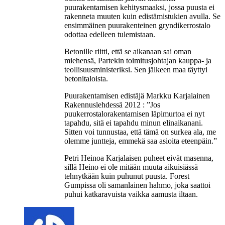
puurakentamisen kehitysmaaksi, jossa puusta ei
rakenneta muuten kuin edistämistukien avulla. Se
ensimmäinen puurakenteinen gryndikerrostalo
odottaa edelleen tulemistaan.
Betonille riitti, että se aikanaan sai oman
miehensä, Partekin toimitusjohtajan kauppa- ja
teollisuusministeriksi. Sen jälkeen maa täyttyi
betonitaloista.
Puurakentamisen edistäjä Markku Karjalainen
Rakennuslehdessä 2012 : ”Jos
puukerrostalorakentamisen läpimurtoa ei nyt
tapahdu, sitä ei tapahdu minun elinaikanani.
Sitten voi tunnustaa, että tämä on surkea ala, me
olemme juntteja, emmekä saa asioita eteenpäin.”
Petri Heinoa Karjalaisen puheet eivät masenna,
sillä Heino ei ole mitään muuta aikuisiässä
tehnytkään kuin puhunut puusta. Forest
Gumpissa oli samanlainen hahmo, joka saattoi
puhui katkaravuista vaikka aamusta iltaan.