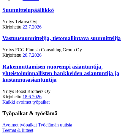
Suunnittelupäällikkö
Yritys
Tekova Oyj
Kirjoitettu
22.7.2026
Vastuusuunnittelija, tietomallintava suunnittelija
Yritys
FCG Finnish Consulting Group Oy
Kirjoitettu
20.7.2026
Rakennuttamisen nuorempi asiantuntija,
yhteistoiminnallisten hankkeiden asiantuntija ja
kustannusasiantuntija
Yritys
Boost Brothers Oy
Kirjoitettu
18.6.2026
Kaikki avoimet työpaikat
Työpaikat & työelämä
Avoimet työpaikat
Työelämän uutisia
Teemat & liitteet