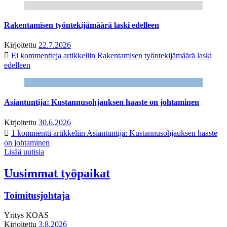
Rakentamisen työntekijämäärä laski edelleen
Kirjoitettu
22.7.2026
Ei kommentteja
artikkeliin Rakentamisen työntekijämäärä laski
edelleen
Asiantuntija: Kustannusohjauksen haaste on johtaminen
Kirjoitettu
30.6.2026
1 kommentti
artikkeliin Asiantuntija: Kustannusohjauksen haaste
on johtaminen
Lisää uutisia
Uusimmat työpaikat
Toimitusjohtaja
Yritys
KOAS
Kirjoitettu
3.8.2026