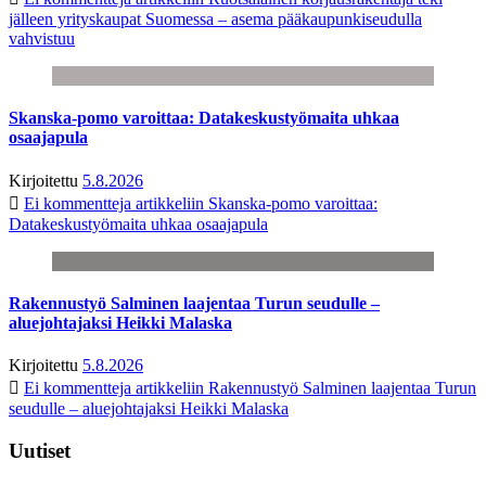
jälleen yrityskaupat Suomessa – asema pääkaupunkiseudulla
vahvistuu
Skanska-pomo varoittaa: Datakeskustyömaita uhkaa
osaajapula
Kirjoitettu
5.8.2026
Ei kommentteja
artikkeliin Skanska-pomo varoittaa:
Datakeskustyömaita uhkaa osaajapula
Rakennustyö Salminen laajentaa Turun seudulle –
aluejohtajaksi Heikki Malaska
Kirjoitettu
5.8.2026
Ei kommentteja
artikkeliin Rakennustyö Salminen laajentaa Turun
seudulle – aluejohtajaksi Heikki Malaska
Uutiset