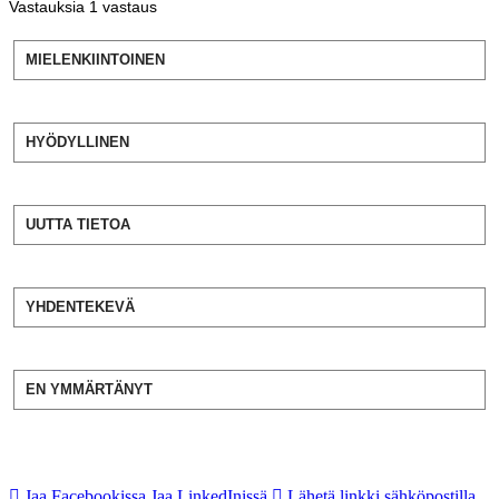
Vastauksia
1
vastaus
MIELENKIINTOINEN
HYÖDYLLINEN
UUTTA TIETOA
YHDENTEKEVÄ
EN YMMÄRTÄNYT
Jaa Facebookissa
Jaa LinkedInissä
Lähetä linkki sähköpostilla