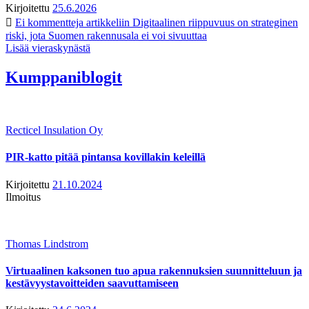
Kirjoitettu
25.6.2026
Ei kommentteja
artikkeliin Digitaalinen riippuvuus on strateginen
riski, jota Suomen rakennusala ei voi sivuuttaa
Lisää vieraskynästä
Kumppaniblogit
Recticel Insulation Oy
PIR-katto pitää pintansa kovillakin keleillä
Kirjoitettu
21.10.2024
Ilmoitus
Thomas Lindstrom
Virtuaalinen kaksonen tuo apua rakennuksien suunnitteluun ja
kestävyystavoitteiden saavuttamiseen