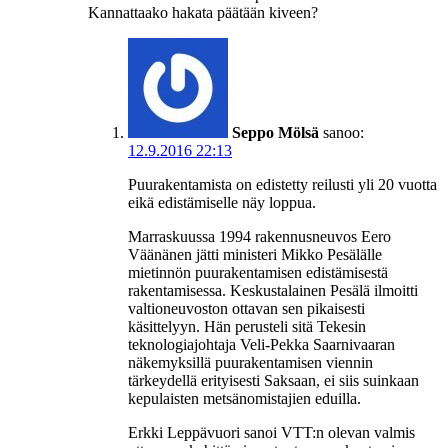
Kannattaako hakata päätään kiveen?
Seppo Mölsä
sanoo:
12.9.2016 22:13
Puurakentamista on edistetty reilusti yli 20 vuotta
eikä edistämiselle näy loppua.
Marraskuussa 1994 rakennusneuvos Eero
Väänänen jätti ministeri Mikko Pesälälle
mietinnön puurakentamisen edistämisestä
rakentamisessa. Keskustalainen Pesälä ilmoitti
valtioneuvoston ottavan sen pikaisesti
käsittelyyn. Hän perusteli sitä Tekesin
teknologiajohtaja Veli-Pekka Saarnivaaran
näkemyksillä puurakentamisen viennin
tärkeydellä erityisesti Saksaan, ei siis suinkaan
kepulaisten metsänomistajien eduilla.
Erkki Leppävuori sanoi VTT:n olevan valmis