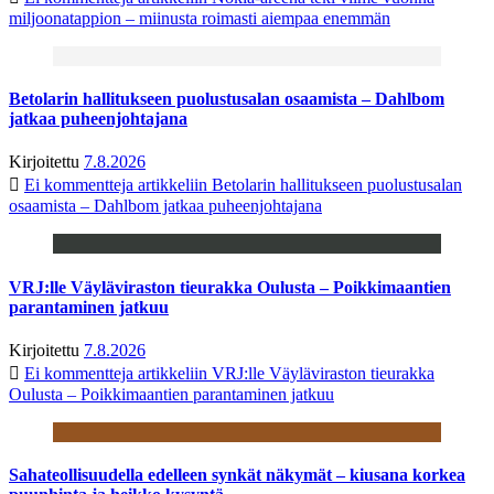
miljoonatappion – miinusta roimasti aiempaa enemmän
Betolarin hallitukseen puolustusalan osaamista – Dahlbom
jatkaa puheenjohtajana
Kirjoitettu
7.8.2026
Ei kommentteja
artikkeliin Betolarin hallitukseen puolustusalan
osaamista – Dahlbom jatkaa puheenjohtajana
VRJ:lle Väyläviraston tieurakka Oulusta – Poikkimaantien
parantaminen jatkuu
Kirjoitettu
7.8.2026
Ei kommentteja
artikkeliin VRJ:lle Väyläviraston tieurakka
Oulusta – Poikkimaantien parantaminen jatkuu
Sahateollisuudella edelleen synkät näkymät – kiusana korkea