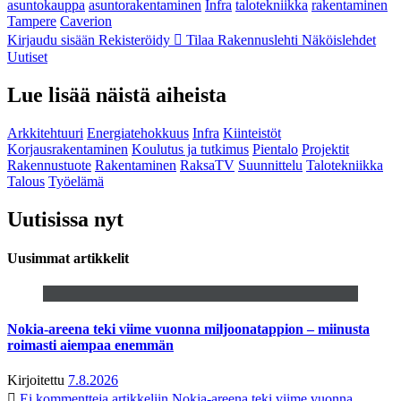
asuntokauppa
asuntorakentaminen
Infra
talotekniikka
rakentaminen
Tampere
Caverion
Kirjaudu sisään
Rekisteröidy
Tilaa Rakennuslehti
Näköislehdet
Uutiset
Lue lisää näistä aiheista
Arkkitehtuuri
Energiatehokkuus
Infra
Kiinteistöt
Korjausrakentaminen
Koulutus ja tutkimus
Pientalo
Projektit
Rakennustuote
Rakentaminen
RaksaTV
Suunnittelu
Talotekniikka
Talous
Työelämä
Uutisissa nyt
Uusimmat artikkelit
Nokia-areena teki viime vuonna miljoonatappion – miinusta
roimasti aiempaa enemmän
Kirjoitettu
7.8.2026
Ei kommentteja
artikkeliin Nokia-areena teki viime vuonna