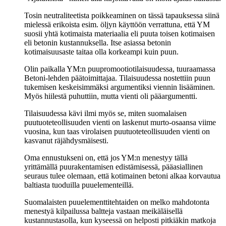
Tosin neutraliteetista poikkeaminen on tässä tapauksessa siinä
mielessä erikoista esim. öljyn käyttöön verrattuna, että YM
suosii yhtä kotimaista materiaalia eli puuta toisen kotimaisen
eli betonin kustannuksella. Itse asiassa betonin
kotimaisuusaste taitaa olla korkeampi kuin puun.
Olin paikalla YM:n puupromootiotilaisuudessa, tuuraamassa
Betoni-lehden päätoimittajaa. Tilaisuudessa nostettiin puun
tukemisen keskeisimmäksi argumentiksi viennin lisääminen.
Myös hiilestä puhuttiin, mutta vienti oli pääargumentti.
Tilaisuudessa kävi ilmi myös se, miten suomalaisen
puutuoteteollisuuden vienti on laskenut murto-osaansa viime
vuosina, kun taas virolaisen puutuoteteollisuuden vienti on
kasvanut räjähdysmäisesti.
Oma ennustukseni on, että jos YM:n menestyy tällä
yrittämällä puurakentamisen edistämisessä, pääasiallinen
seuraus tulee olemaan, että kotimainen betoni alkaa korvautua
baltiasta tuoduilla puuelementeillä.
Suomalaisten puuelementtitehtaiden on melko mahdotonta
menestyä kilpailussa baltteja vastaan meikäläisellä
kustannustasolla, kun kyseessä on helposti pitkiäkin matkoja