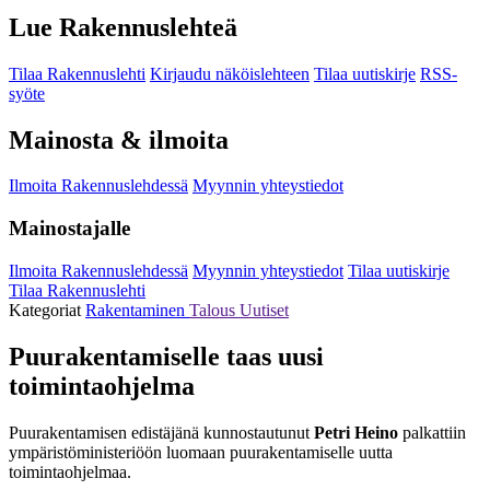
Lue Rakennuslehteä
Tilaa Rakennuslehti
Kirjaudu näköislehteen
Tilaa uutiskirje
RSS-
syöte
Mainosta & ilmoita
Ilmoita Rakennuslehdessä
Myynnin yhteystiedot
Mainostajalle
Ilmoita Rakennuslehdessä
Myynnin yhteystiedot
Tilaa uutiskirje
Tilaa Rakennuslehti
Kategoriat
Rakentaminen
Talous
Uutiset
Puurakentamiselle taas uusi
toimintaohjelma
Puurakentamisen edistäjänä kunnostautunut
Petri Heino
palkattiin
ympäristöministeriöön luomaan puurakentamiselle uutta
toimintaohjelmaa.