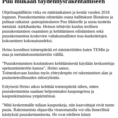
Puu mukaan täydennysrakentamiseen
Ohjelmapäällikön virka on määräaikainen ja kestää vuoden 2018
loppuun. Puurakentamista edistetään osana hallituksen Biotalous ja
puhtaat ratkaisut -painopistealueen Puu liikkeelle ja uusia tuotteita
metsästä -kärkihanketta. Heinon tehtäviin kuuluu teollisen
puurakentamisen osaamisen ja kehittämisen edistäminen sekä
puurakentamista koskevien valtakunnallisten teas-hanketietojen
kokoaminen kokonaisuudeksi.
Heino koordinoi toimenpiteitä eri ministeriöiden kuten TEMin ja
maa-ja metsätalousministeriön välillä.
”Puurakentamisen koulutuksen kehittämisestä käydään keskusteluja
opetusministeriön kanssa”, Heino sanoo.
Toimenkuvaan kuuluu myös yhteydenpito eri rakentamisen alan ja
puutuoteteollisuuden sidosryhmiin.
Erityisesti Heino aikoo kehittää toimenpiteitä siihen, miten
puurakentamista saadaan helpommaksi kaupungeissa ja
kaupunkimaisissa ympäristöissä.
”Mitä keskemmälle tullaan kaupunkeja, niin kaavoittajat eivät tunne
puuta. Rakentamista ohjaavilla viranomaisilla voi olla ihmeellisiä
käsityksiä puurakentamisesta. He ovat edelleen kiinni