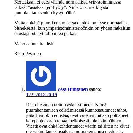
Kertaakaan ei edes vilahda normaalissa yritystoiminnassa
tärkeät ”asiakas” ja ”hyöty”. Niillä olisi merkitystä
puurakentamisenkin kysynnälle!
Mutta ehkäpä puurakentamisessa ei olekaan kyse normaalista
bisneksestä, kun ympäristöministeriöönkin on yhden ratkaisun
edustaja pitänyt lobbariksi palkata.
Materiaalineutraalisti
Risto Pesonen
Vesa Huhtanen
sanoo:
12.9.2016 20:19
Risto Pesonen tarttuu asian ytimeen. Nämä
puurakentamisen edistämisessä kunnostautuneet tahot,
joita Heinokin edustaa, ovat vuosien mittaan polttaneet
kampanjoissaan rahaa melkoisesti tuloksiin nähden.
Viestit ovat ehkä kohdentuneet väärin tai sitten ne eivät
ole vakuuttaneet asiakasta puurakentamisen eduista.