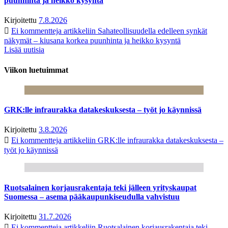
puunhinta ja heikko kysyntä
Kirjoitettu
7.8.2026
Ei kommentteja
artikkeliin Sahateollisuudella edelleen synkät
näkymät – kiusana korkea puunhinta ja heikko kysyntä
Lisää uutisia
Viikon luetuimmat
GRK:lle infraurakka datakeskuksesta – työt jo käynnissä
Kirjoitettu
3.8.2026
Ei kommentteja
artikkeliin GRK:lle infraurakka datakeskuksesta –
työt jo käynnissä
Ruotsalainen korjausrakentaja teki jälleen yrityskaupat
Suomessa – asema pääkaupunkiseudulla vahvistuu
Kirjoitettu
31.7.2026
Ei kommentteja
artikkeliin Ruotsalainen korjausrakentaja teki