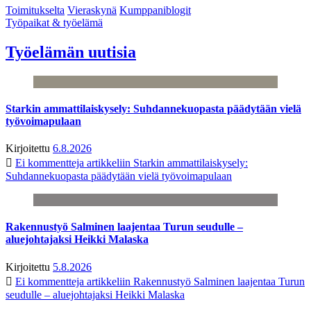
Toimitukselta
Vieraskynä
Kumppaniblogit
Työpaikat & työelämä
Työelämän uutisia
Starkin ammattilaiskysely: Suhdannekuopasta päädytään vielä
työvoimapulaan
Kirjoitettu
6.8.2026
Ei kommentteja
artikkeliin Starkin ammattilaiskysely:
Suhdannekuopasta päädytään vielä työvoimapulaan
Rakennustyö Salminen laajentaa Turun seudulle –
aluejohtajaksi Heikki Malaska
Kirjoitettu
5.8.2026
Ei kommentteja
artikkeliin Rakennustyö Salminen laajentaa Turun
seudulle – aluejohtajaksi Heikki Malaska