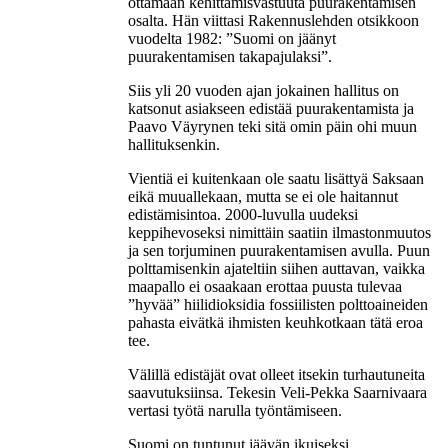
ottamaan kehittämisvastuuta puurakentamisen
osalta. Hän viittasi Rakennuslehden otsikkoon
vuodelta 1982: ”Suomi on jäänyt
puurakentamisen takapajulaksi”.
Siis yli 20 vuoden ajan jokainen hallitus on
katsonut asiakseen edistää puurakentamista ja
Paavo Väyrynen teki sitä omin päin ohi muun
hallituksenkin.
Vientiä ei kuitenkaan ole saatu lisättyä Saksaan
eikä muuallekaan, mutta se ei ole haitannut
edistämisintoa. 2000-luvulla uudeksi
keppihevoseksi nimittäin saatiin ilmastonmuutos
ja sen torjuminen puurakentamisen avulla. Puun
polttamisenkin ajateltiin siihen auttavan, vaikka
maapallo ei osaakaan erottaa puusta tulevaa
”hyvää” hiilidioksidia fossiilisten polttoaineiden
pahasta eivätkä ihmisten keuhkotkaan tätä eroa
tee.
Välillä edistäjät ovat olleet itsekin turhautuneita
saavutuksiinsa. Tekesin Veli-Pekka Saarnivaara
vertasi työtä narulla työntämiseen.
Suomi on tuntunut jäävän ikuiseksi