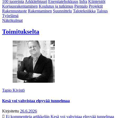
100 tuoreinta
Arkkitehtuuri
Energiatehokkuus
Infra
Kiinteistöt
Korjausrakentaminen
Koulutus ja tutkimus
Pientalo
Projektit
Rakennustuote
Rakentaminen
Suunnittelu
Talotekniikka
Talous
Työelämä
Näkökulmat
Toimitukselta
Tapio Kivistö
Kesä voi vahvistaa elpyvää tunnelmaa
Kirjoitettu
26.6.2026
Ei kommentteja
artikkeliin Kesä voi vahvistaa elpyvää tunnelmaa