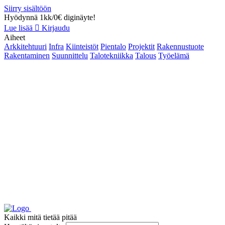
Siirry sisältöön
Hyödynnä 1kk/0€ diginäyte!
Lue lisää
Kirjaudu
Aiheet
Arkkitehtuuri
Infra
Kiinteistöt
Pientalo
Projektit
Rakennustuote
Rakentaminen
Suunnittelu
Talotekniikka
Talous
Työelämä
Kaikki mitä tietää pitää