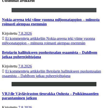
Uusimmat artikkelit
Nokia-areena teki viime vuonna miljoonatappion – miinusta
roimasti aiempaa enemmän
Kirjoitettu
7.8.2026
Ei kommentteja
artikkeliin Nokia-areena teki viime vuonna
miljoonatappion – miinusta roimasti aiempaa enemmän
Betolarin hallitukseen puolustusalan osaamista – Dahlbom
jatkaa puheenjohtajana
Kirjoitettu
7.8.2026
Ei kommentteja
artikkeliin Betolarin hallitukseen puolustusalan
osaamista – Dahlbom jatkaa puheenjohtajana
VRJ:lle Väyläviraston tieurakka Oulusta – Poikkimaantien
parantaminen jatkuu
Kirjoitettu
7.8.2026