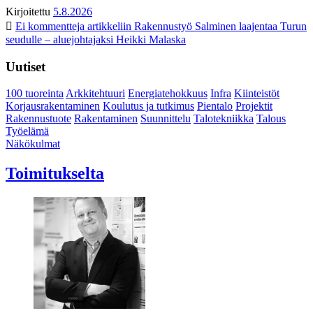
Kirjoitettu
5.8.2026
Ei kommentteja
artikkeliin Rakennustyö Salminen laajentaa Turun
seudulle – aluejohtajaksi Heikki Malaska
Uutiset
100 tuoreinta
Arkkitehtuuri
Energiatehokkuus
Infra
Kiinteistöt
Korjausrakentaminen
Koulutus ja tutkimus
Pientalo
Projektit
Rakennustuote
Rakentaminen
Suunnittelu
Talotekniikka
Talous
Työelämä
Näkökulmat
Toimitukselta