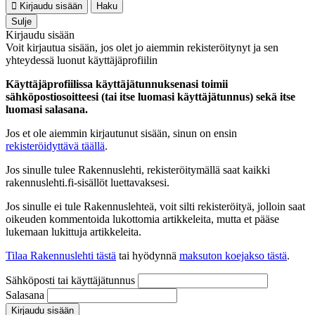
Kirjaudu sisään
Haku
Sulje
Kirjaudu sisään
Voit kirjautua sisään, jos olet jo aiemmin rekisteröitynyt ja sen
yhteydessä luonut käyttäjäprofiilin
Käyttäjäprofiilissa käyttäjätunnuksenasi toimii
sähköpostiosoitteesi (tai itse luomasi käyttäjätunnus) sekä itse
luomasi salasana.
Jos et ole aiemmin kirjautunut sisään, sinun on ensin
rekisteröidyttävä täällä
.
Jos sinulle tulee Rakennuslehti, rekisteröitymällä saat kaikki
rakennuslehti.fi-sisällöt luettavaksesi.
Jos sinulle ei tule Rakennuslehteä, voit silti rekisteröityä, jolloin saat
oikeuden kommentoida lukottomia artikkeleita, mutta et pääse
lukemaan lukittuja artikkeleita.
Tilaa Rakennuslehti tästä
tai hyödynnä
maksuton koejakso tästä
.
Sähköposti tai käyttäjätunnus
Salasana
Kirjaudu sisään