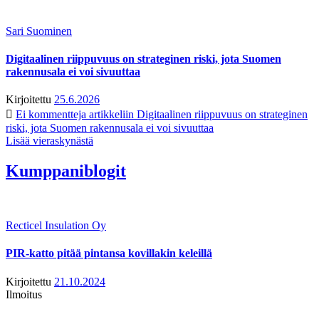
Sari Suominen
Digitaalinen riippuvuus on strateginen riski, jota Suomen
rakennusala ei voi sivuuttaa
Kirjoitettu
25.6.2026
Ei kommentteja
artikkeliin Digitaalinen riippuvuus on strateginen
riski, jota Suomen rakennusala ei voi sivuuttaa
Lisää vieraskynästä
Kumppaniblogit
Recticel Insulation Oy
PIR-katto pitää pintansa kovillakin keleillä
Kirjoitettu
21.10.2024
Ilmoitus