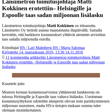
Länsimetron toimitusjohtaja Matti
Kokkinen erotettiin– Helsingille ja
Espoolle taas sadan miljoonan lisälasku
Länsimetron toimitusjohtaja
Matti Kokkinen
on irtisanottu.
Länsimetro Oy tiedotti asiasta maanantaina iltapäivällä. Samalla
kerrottiin, että hankkeen kustannukset ylittävät aiemmin arvioidun
taas sadalla miljoonalla eurolla.
Kirjoittajat
HS / Lari Malmberg
HS / Marja Salomaa
Kirjoitettu 14. marraskuuta 2016, 13:36
14.11.2016
11 kommenttia
artikkeliin Länsimetron toimitusjohtaja Matti
Kokkinen erotettiin– Helsingille ja Espoolle taas sadan miljoonan
lisälasku
Kuuntele juttu
Moneen kertaan kustannusarvionsa ylittäneestä hankkeesta on
tulossa Helsingille ja Espoolle taas valtava lisälasku. Uusimman
kustannusylityksen odotettiin alunperin olevan noin parinkymmenen
miljoonan suuruinen, mutta HS:n tietojen mukaan summa tulee
olemaan moninkertainen.