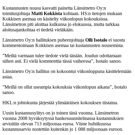
Kustannusten nousu kasvatti painetta Länsimetro Oy:n
toimitusjohtaja
Matti Kokkista
kohtaan. HS:n tietojen mukaan
Kokkisen asemaa on käsitelty viikonlopun kokouksissa.
Länsimetron piti aloittaa kulkunsa jo elokuussa, mutta tarkkaa
aloitusajankohtaa ei tiedetä vieläkään.
Länsimetro Oy:n hallituksen puheenjohtaja
Olli Isotalo
ei suostu
kommentoimaan Kokkisen asemaa tai kustannusten nousemista.
”Meiltä varmaan tulee tiedote vielä tänään. Joudun odottamaan
siihen asti. Ei vielä kommenttia tässä vaiheessa”, Isotalo sanoo.
Länsimetro Oy:n hallitus on kokoontui viikonloppuna käsittelemään
asiaa.
”Meillä on ollut useampia kokouksia viikonlopun aikana”, Isotalo
sanoo.
HKL:n johtokunta järjestää ylimääräisen kokouksen tiistaina.
Uusin
kustannusylitys on jo toinen tänä vuonna. Länsimetron
vuonna 2008 hyväksytyssä hankesuunnitelmassa kustannuksien
arvioitiin olevan 713 miljoonaa euroa. Viime huhtikuussa
kustannusarvio nostettiin kuitenkin jo 1 088 miljoonaan euroon.