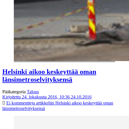
Helsinki aikoo keskeyttää oman
länsimetroselvityksensä
Pääkategoria
Talous
Kirjoitettu 24. lokakuuta 2016, 10:36
24.10.2016
Ei kommentteja
artikkeliin Helsinki aikoo keskeyttää oman
länsimetroselvityksensä