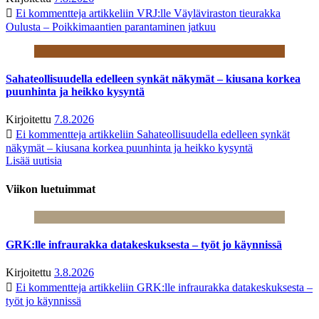
Ei kommentteja
artikkeliin VRJ:lle Väyläviraston tieurakka
Oulusta – Poikkimaantien parantaminen jatkuu
Sahateollisuudella edelleen synkät näkymät – kiusana korkea
puunhinta ja heikko kysyntä
Kirjoitettu
7.8.2026
Ei kommentteja
artikkeliin Sahateollisuudella edelleen synkät
näkymät – kiusana korkea puunhinta ja heikko kysyntä
Lisää uutisia
Viikon luetuimmat
GRK:lle infraurakka datakeskuksesta – työt jo käynnissä
Kirjoitettu
3.8.2026
Ei kommentteja
artikkeliin GRK:lle infraurakka datakeskuksesta –
työt jo käynnissä