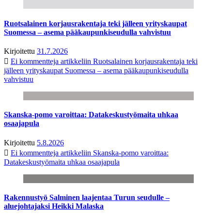
Ruotsalainen korjausrakentaja teki jälleen yrityskaupat
Suomessa – asema pääkaupunkiseudulla vahvistuu
Kirjoitettu
31.7.2026
Ei kommentteja
artikkeliin Ruotsalainen korjausrakentaja teki
jälleen yrityskaupat Suomessa – asema pääkaupunkiseudulla
vahvistuu
Skanska-pomo varoittaa: Datakeskustyömaita uhkaa
osaajapula
Kirjoitettu
5.8.2026
Ei kommentteja
artikkeliin Skanska-pomo varoittaa:
Datakeskustyömaita uhkaa osaajapula
Rakennustyö Salminen laajentaa Turun seudulle –
aluejohtajaksi Heikki Malaska