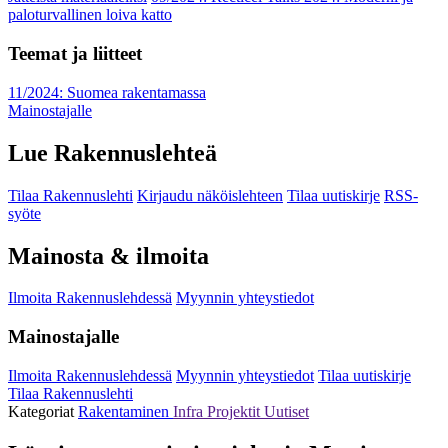
paloturvallinen loiva katto
Teemat ja liitteet
11/2024: Suomea rakentamassa
Mainostajalle
Lue Rakennuslehteä
Tilaa Rakennuslehti
Kirjaudu näköislehteen
Tilaa uutiskirje
RSS-
syöte
Mainosta & ilmoita
Ilmoita Rakennuslehdessä
Myynnin yhteystiedot
Mainostajalle
Ilmoita Rakennuslehdessä
Myynnin yhteystiedot
Tilaa uutiskirje
Tilaa Rakennuslehti
Kategoriat
Rakentaminen
Infra
Projektit
Uutiset