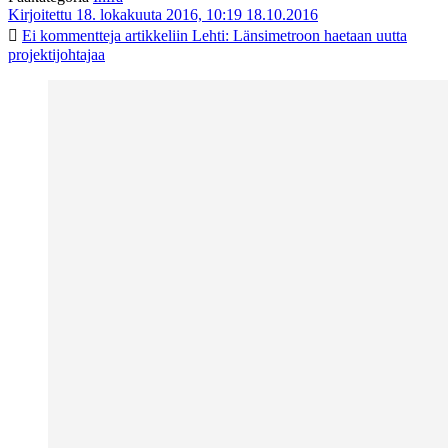
Kirjoitettu 18. lokakuuta 2016, 10:19
18.10.2016
Ei kommentteja
artikkeliin Lehti: Länsimetroon haetaan uutta
projektijohtajaa