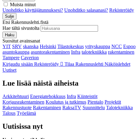
Muista minut
Unohditko käyttäjätunnuksesi?
Unohditko salasanasi?
Rekisteröidy
Sulje
Etsi Rakennuslehti.fistä
Hae tältä sivustolta
Haku
Suositut avainsanat
YIT
SRV
skanska
Helsinki
Tilastokeskus
yrityskauppa
NCC
Espoo
asuntokauppa
asuntorakentaminen
Infra
talotekniikka
rakentaminen
Tampere
Caverion
Kirjaudu sisään
Rekisteröidy
Tilaa Rakennuslehti
Näköislehdet
Uutiset
Lue lisää näistä aiheista
Arkkitehtuuri
Energiatehokkuus
Infra
Kiinteistöt
Korjausrakentaminen
Koulutus ja tutkimus
Pientalo
Projektit
Rakennustuote
Rakentaminen
RaksaTV
Suunnittelu
Talotekniikka
Talous
Työelämä
Uutisissa nyt