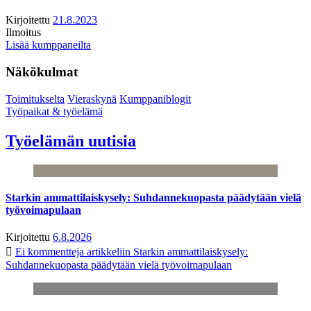
Kirjoitettu
21.8.2023
Ilmoitus
Lisää kumppaneilta
Näkökulmat
Toimitukselta
Vieraskynä
Kumppaniblogit
Työpaikat & työelämä
Työelämän uutisia
Starkin ammattilaiskysely: Suhdannekuopasta päädytään vielä
työvoimapulaan
Kirjoitettu
6.8.2026
Ei kommentteja
artikkeliin Starkin ammattilaiskysely:
Suhdannekuopasta päädytään vielä työvoimapulaan