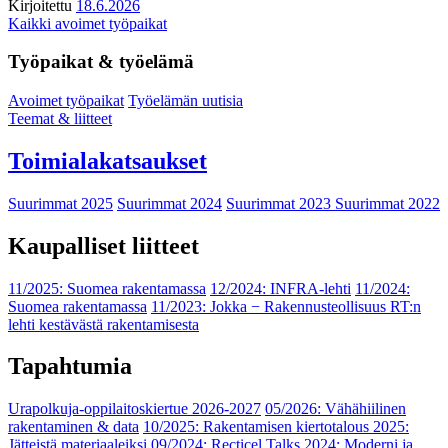
Kirjoitettu
18.6.2026
Kaikki avoimet työpaikat
Työpaikat & työelämä
Avoimet työpaikat
Työelämän uutisia
Teemat & liitteet
Toimialakatsaukset
Suurimmat 2025
Suurimmat 2024
Suurimmat 2023
Suurimmat 2022
Kaupalliset liitteet
11/2025: Suomea rakentamassa
12/2024: INFRA-lehti
11/2024:
Suomea rakentamassa
11/2023: Jokka − Rakennusteollisuus RT:n
lehti kestävästä rakentamisesta
Tapahtumia
Urapolkuja-oppilaitoskiertue 2026-2027
05/2026: Vähähiilinen
rakentaminen & data
10/2025: Rakentamisen kiertotalous 2025:
Jätteistä materiaaleiksi
09/2024: Recticel Talks 2024: Moderni ja