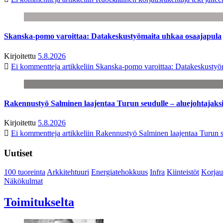
Skanska-pomo varoittaa: Datakeskustyömaita uhkaa osaajapula
Kirjoitettu
5.8.2026
Ei kommentteja
artikkeliin Skanska-pomo varoittaa: Datakeskustyö
Rakennustyö Salminen laajentaa Turun seudulle – aluejohtajaks
Kirjoitettu
5.8.2026
Ei kommentteja
artikkeliin Rakennustyö Salminen laajentaa Turun s
Uutiset
100 tuoreinta
Arkkitehtuuri
Energiatehokkuus
Infra
Kiinteistöt
Korjau
Näkökulmat
Toimitukselta