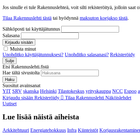
Jos sinulle ei tule Rakennuslehteä, voit silti rekisteröityä, jolloin sa
Tilaa Rakennuslehti tästä
tai hyödynnä
maksuton koejakso tästä
.
Sähköposti tai käyttäjätunnus
Salasana
Kirjaudu sisään
Muista minut
Unohditko käyttäjätunnuksesi?
Unohditko salasanasi?
Rekisteröidy
Sulje
Etsi Rakennuslehti.fistä
Hae tältä sivustolta
Haku
Suositut avainsanat
YIT
SRV
skanska
Helsinki
Tilastokeskus
yrityskauppa
NCC
Espoo
Kirjaudu sisään
Rekisteröidy
Tilaa Rakennuslehti
Näköislehdet
Uutiset
Lue lisää näistä aiheista
Arkkitehtuuri
Energiatehokkuus
Infra
Kiinteistöt
Korjausrakentamine