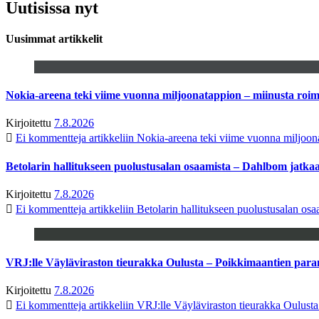
Uutisissa nyt
Uusimmat artikkelit
Nokia-areena teki viime vuonna miljoonatappion – miinusta ro
Kirjoitettu
7.8.2026
Ei kommentteja
artikkeliin Nokia-areena teki viime vuonna miljoo
Betolarin hallitukseen puolustusalan osaamista – Dahlbom jatk
Kirjoitettu
7.8.2026
Ei kommentteja
artikkeliin Betolarin hallitukseen puolustusalan o
VRJ:lle Väyläviraston tieurakka Oulusta – Poikkimaantien par
Kirjoitettu
7.8.2026
Ei kommentteja
artikkeliin VRJ:lle Väyläviraston tieurakka Oulust