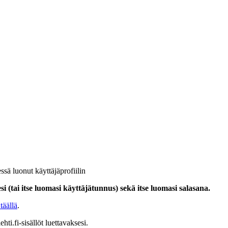
ssä luonut käyttäjäprofiilin
i (tai itse luomasi käyttäjätunnus) sekä itse luomasi salasana.
täällä
.
hti.fi-sisällöt luettavaksesi.