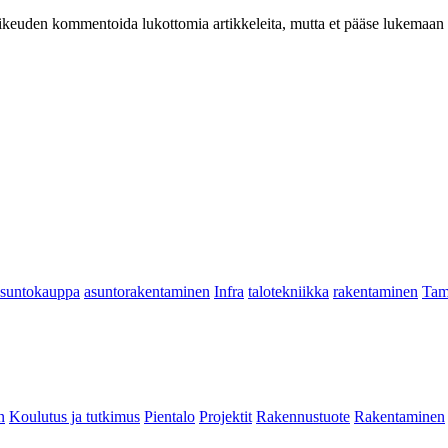
at oikeuden kommentoida lukottomia artikkeleita, mutta et pääse lukemaan l
asuntokauppa
asuntorakentaminen
Infra
talotekniikka
rakentaminen
Tam
n
Koulutus ja tutkimus
Pientalo
Projektit
Rakennustuote
Rakentaminen