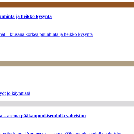
unhinta ja heikko kysyntä
ymät – kiusana korkea puunhinta ja heikko kysyntä
yöt jo käynnissä
ssa – asema pääkaupunkiseudulla vahvistuu
leen yrityskaupat Suomessa – asema pääkaupunkiseudulla vahvistuu