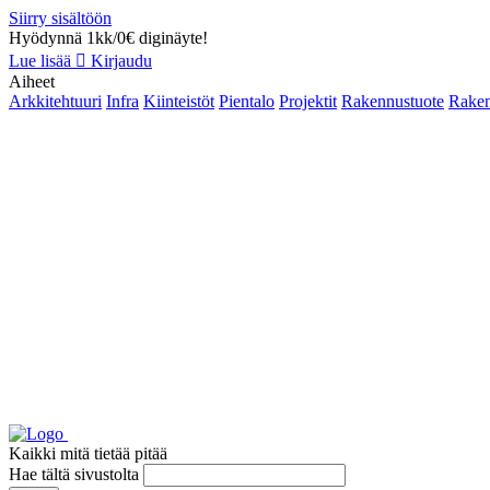
Siirry sisältöön
Hyödynnä 1kk/0€ diginäyte!
Lue lisää
Kirjaudu
Aiheet
Arkkitehtuuri
Infra
Kiinteistöt
Pientalo
Projektit
Rakennustuote
Raken
Kaikki mitä tietää pitää
Hae tältä sivustolta