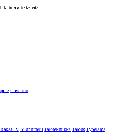
ukittuja artikkeleita.
pere
Caverion
RaksaTV
Suunnittelu
Talotekniikka
Talous
Työelämä