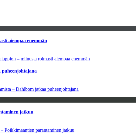
imasti aiempaa enemmän
natappion – miinusta roimasti aiempaa enemmän
aa puheenjohtajana
saamista – Dahlbom jatkaa puheenjohtajana
antaminen jatkuu
a – Poikkimaantien parantaminen jatkuu