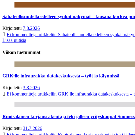
Sahateollisuudella edelleen synkät näkymät – kiusana korkea pu
Kirjoitettu
7.8.2026
Ei kommentteja
artikkeliin Sahateollisuudella edelleen synkät näk
Lisää uutisia
Viikon luetuimmat
GRK:lle infraurakka datakeskuksesta – työt jo käynnissä
Kirjoitettu
3.8.2026
Ei kommentteja
artikkeliin GRK:lle infraurakka datakeskuksesta – t
Ruotsalainen korjausrakentaja teki jälleen yrityskaupat Suome
Kirjoitettu
31.7.2026
Ei kommentteja
artikkeliin Ruotsalainen korjausrakentaja teki jäl