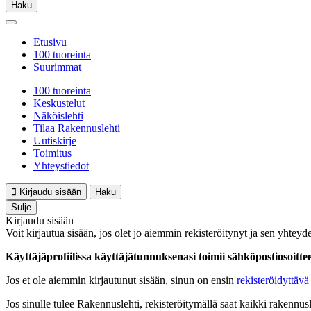
Haku
Etusivu
100 tuoreinta
Suurimmat
100 tuoreinta
Keskustelut
Näköislehti
Tilaa Rakennuslehti
Uutiskirje
Toimitus
Yhteystiedot
Kirjaudu sisään
Haku
Sulje
Kirjaudu sisään
Voit kirjautua sisään, jos olet jo aiemmin rekisteröitynyt ja sen yhteyde
Käyttäjäprofiilissa käyttäjätunnuksenasi toimii sähköpostiosoittees
Jos et ole aiemmin kirjautunut sisään, sinun on ensin
rekisteröidyttävä 
Jos sinulle tulee Rakennuslehti, rekisteröitymällä saat kaikki rakennusle