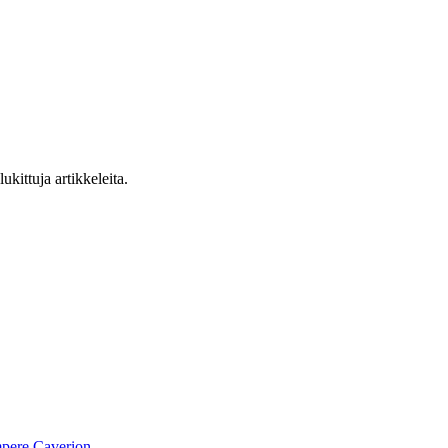
ukittuja artikkeleita.
pere
Caverion