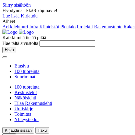
Siirry sisältöön
Hyödynnä 1kk/0€ diginäyte!
Lue lisää
Kirjaudu
Aiheet
Arkkitehtuuri
Infra
Kiinteistöt
Pientalo
Projektit
Rakennustuote
Raken
Kaikki mitä tietää pitää
Hae tältä sivustolta
Haku
Etusivu
100 tuoreinta
Suurimmat
100 tuoreinta
Keskustelut
Näköislehti
Tilaa Rakennuslehti
Uutiskirje
Toimitus
Yhteystiedot
Kirjaudu sisään
Haku