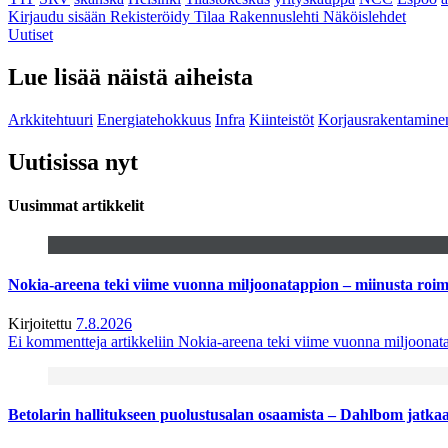
Kirjaudu sisään
Rekisteröidy
Tilaa Rakennuslehti
Näköislehdet
Uutiset
Lue lisää näistä aiheista
Arkkitehtuuri
Energiatehokkuus
Infra
Kiinteistöt
Korjausrakentamine
Uutisissa nyt
Uusimmat artikkelit
Nokia-areena teki viime vuonna miljoonatappion – miinusta ro
Kirjoitettu
7.8.2026
Ei kommentteja
artikkeliin Nokia-areena teki viime vuonna miljoona
Betolarin hallitukseen puolustusalan osaamista – Dahlbom jatk