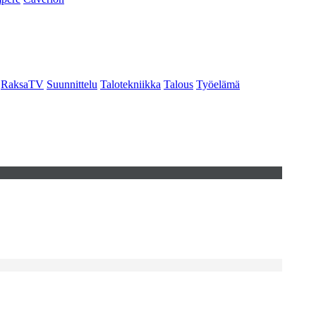
RaksaTV
Suunnittelu
Talotekniikka
Talous
Työelämä