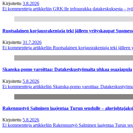
Kirjoitettu
3.8.2026
Ei kommentteja
artikkeliin GRK:lle infraurakka datakeskuksesta – työ
Ruotsalainen korjausrakentaja teki jälleen yrityskaupat Suome
Kirjoitettu
31.7.2026
Ei kommentteja
artikkeliin Ruotsalainen korjausrakentaja teki jälle
Skanska-pomo varoittaa: Datakeskustyömaita uhkaa osaajapula
Kirjoitettu
5.8.2026
Ei kommentteja
artikkeliin Skanska-pomo varoittaa: Datakeskustyöma
Rakennustyö Salminen laajentaa Turun seudulle – aluejohtajaks
Kirjoitettu
5.8.2026
Ei kommentteja
artikkeliin Rakennustyö Salminen laajentaa Turun seu