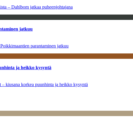
amista – Dahlbom jatkaa puheenjohtajana
antaminen jatkuu
– Poikkimaantien parantaminen jatkuu
unhinta ja heikko kysyntä
ät – kiusana korkea puunhinta ja heikko kysyntä