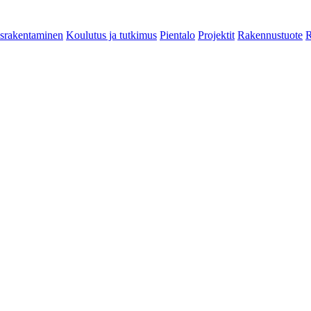
srakentaminen
Koulutus ja tutkimus
Pientalo
Projektit
Rakennustuote
R