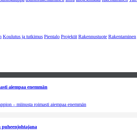
n
Koulutus ja tutkimus
Pientalo
Projektit
Rakennustuote
Rakentaminen
imasti aiempaa enemmän
tappion – miinusta roimasti aiempaa enemmän
aa puheenjohtajana