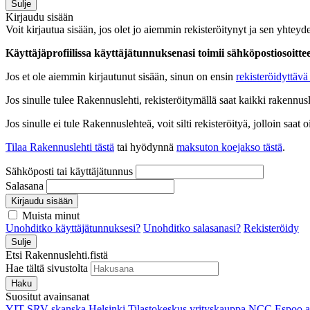
Sulje
Kirjaudu sisään
Voit kirjautua sisään, jos olet jo aiemmin rekisteröitynyt ja sen yhteyde
Käyttäjäprofiilissa käyttäjätunnuksenasi toimii sähköpostiosoittees
Jos et ole aiemmin kirjautunut sisään, sinun on ensin
rekisteröidyttävä 
Jos sinulle tulee Rakennuslehti, rekisteröitymällä saat kaikki rakennusle
Jos sinulle ei tule Rakennuslehteä, voit silti rekisteröityä, jolloin sa
Tilaa Rakennuslehti tästä
tai hyödynnä
maksuton koejakso tästä
.
Sähköposti tai käyttäjätunnus
Salasana
Kirjaudu sisään
Muista minut
Unohditko käyttäjätunnuksesi?
Unohditko salasanasi?
Rekisteröidy
Sulje
Etsi Rakennuslehti.fistä
Hae tältä sivustolta
Haku
Suositut avainsanat
YIT
SRV
skanska
Helsinki
Tilastokeskus
yrityskauppa
NCC
Espoo