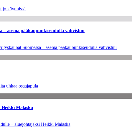
t jo käynnissä
ssa – asema pääkaupunkiseudulla vahvistuu
en yrityskaupat Suomessa – asema pääkaupunkiseudulla vahvistuu
ita uhkaa osaajapula
i Heikki Malaska
dulle – aluejohtajaksi Heikki Malaska