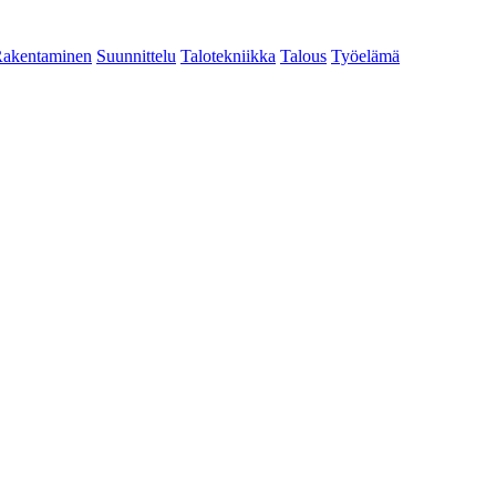
akentaminen
Suunnittelu
Talotekniikka
Talous
Työelämä