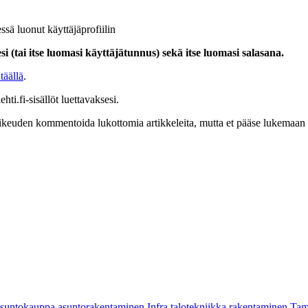
ssä luonut käyttäjäprofiilin
i (tai itse luomasi käyttäjätunnus) sekä itse luomasi salasana.
täällä
.
hti.fi-sisällöt luettavaksesi.
at oikeuden kommentoida lukottomia artikkeleita, mutta et pääse lukemaan l
asuntokauppa
asuntorakentaminen
Infra
talotekniikka
rakentaminen
Tam