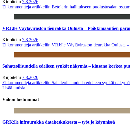
Kirjoitettu
7.8.2026
Ei kommentteja
artikkeliin Betolarin hallitukseen puolustusalan osa
VRJ:lle Väyläviraston tieurakka Oulusta – Poikkimaantien par
Kirjoitettu
7.8.2026
Ei kommentteja
artikkeliin VRJ:lle Väyläviraston tieurakka Oulusta 
Sahateollisuudella edelleen synkät näkymät – kiusana korkea pu
Kirjoitettu
7.8.2026
Ei kommentteja
artikkeliin Sahateollisuudella edelleen synkät näkym
Lisää uutisia
Viikon luetuimmat
GRK:lle infraurakka datakeskuksesta – työt jo käynnissä