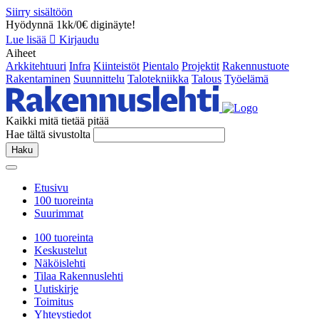
Siirry sisältöön
Hyödynnä 1kk/0€ diginäyte!
Lue lisää
Kirjaudu
Aiheet
Arkkitehtuuri
Infra
Kiinteistöt
Pientalo
Projektit
Rakennustuote
Rakentaminen
Suunnittelu
Talotekniikka
Talous
Työelämä
Kaikki mitä tietää pitää
Hae tältä sivustolta
Haku
Etusivu
100 tuoreinta
Suurimmat
100 tuoreinta
Keskustelut
Näköislehti
Tilaa Rakennuslehti
Uutiskirje
Toimitus
Yhteystiedot