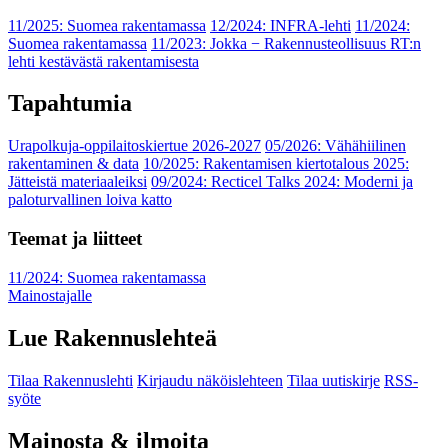
11/2025: Suomea rakentamassa
12/2024: INFRA-lehti
11/2024:
Suomea rakentamassa
11/2023: Jokka − Rakennusteollisuus RT:n
lehti kestävästä rakentamisesta
Tapahtumia
Urapolkuja-oppilaitoskiertue 2026-2027
05/2026: Vähähiilinen
rakentaminen & data
10/2025: Rakentamisen kiertotalous 2025:
Jätteistä materiaaleiksi
09/2024: Recticel Talks 2024: Moderni ja
paloturvallinen loiva katto
Teemat ja liitteet
11/2024: Suomea rakentamassa
Mainostajalle
Lue Rakennuslehteä
Tilaa Rakennuslehti
Kirjaudu näköislehteen
Tilaa uutiskirje
RSS-
syöte
Mainosta & ilmoita