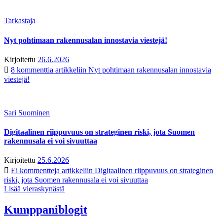
Tarkastaja
Nyt pohtimaan rakennusalan innostavia viestejä!
Kirjoitettu
26.6.2026
8 kommenttia
artikkeliin Nyt pohtimaan rakennusalan innostavia
viestejä!
Sari Suominen
Digitaalinen riippuvuus on strateginen riski, jota Suomen
rakennusala ei voi sivuuttaa
Kirjoitettu
25.6.2026
Ei kommentteja
artikkeliin Digitaalinen riippuvuus on strateginen
riski, jota Suomen rakennusala ei voi sivuuttaa
Lisää vieraskynästä
Kumppaniblogit