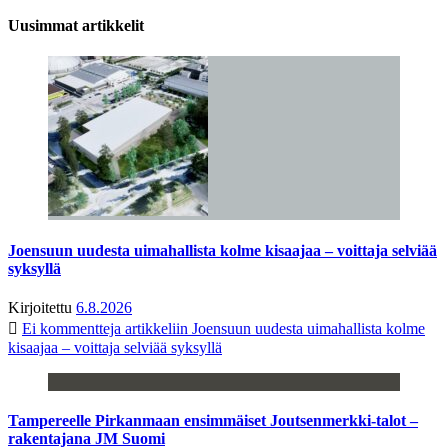
Uusimmat artikkelit
Joensuun uudesta uimahallista kolme kisaajaa – voittaja selviää
syksyllä
Kirjoitettu
6.8.2026
Ei kommentteja
artikkeliin Joensuun uudesta uimahallista kolme
kisaajaa – voittaja selviää syksyllä
Tampereelle Pirkanmaan ensimmäiset Joutsenmerkki-talot –
rakentajana JM Suomi