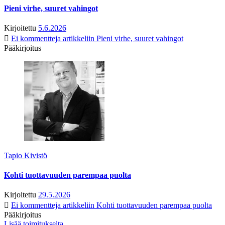
Pieni virhe, suuret vahingot
Kirjoitettu
5.6.2026
Ei kommentteja
artikkeliin Pieni virhe, suuret vahingot
Pääkirjoitus
Tapio Kivistö
Kohti tuottavuuden parempaa puolta
Kirjoitettu
29.5.2026
Ei kommentteja
artikkeliin Kohti tuottavuuden parempaa puolta
Pääkirjoitus
Lisää toimitukselta