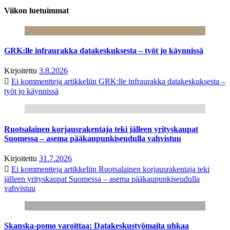
Viikon luetuimmat
GRK:lle infraurakka datakeskuksesta – työt jo käynnissä
Kirjoitettu
3.8.2026
Ei kommentteja
artikkeliin GRK:lle infraurakka datakeskuksesta –
työt jo käynnissä
Ruotsalainen korjausrakentaja teki jälleen yrityskaupat
Suomessa – asema pääkaupunkiseudulla vahvistuu
Kirjoitettu
31.7.2026
Ei kommentteja
artikkeliin Ruotsalainen korjausrakentaja teki
jälleen yrityskaupat Suomessa – asema pääkaupunkiseudulla
vahvistuu
Skanska-pomo varoittaa: Datakeskustyömaita uhkaa