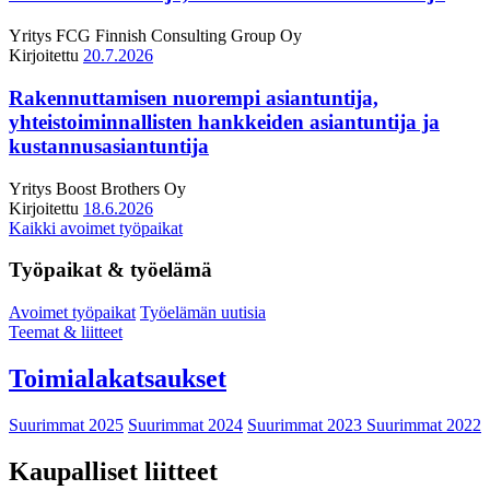
Yritys
FCG Finnish Consulting Group Oy
Kirjoitettu
20.7.2026
Rakennuttamisen nuorempi asiantuntija,
yhteistoiminnallisten hankkeiden asiantuntija ja
kustannusasiantuntija
Yritys
Boost Brothers Oy
Kirjoitettu
18.6.2026
Kaikki avoimet työpaikat
Työpaikat & työelämä
Avoimet työpaikat
Työelämän uutisia
Teemat & liitteet
Toimialakatsaukset
Suurimmat 2025
Suurimmat 2024
Suurimmat 2023
Suurimmat 2022
Kaupalliset liitteet