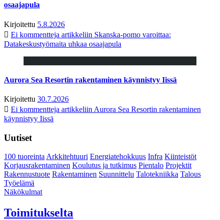
osaajapula
Kirjoitettu
5.8.2026
Ei kommentteja
artikkeliin Skanska-pomo varoittaa:
Datakeskustyömaita uhkaa osaajapula
Aurora Sea Resortin rakentaminen käynnistyy Iissä
Kirjoitettu
30.7.2026
Ei kommentteja
artikkeliin Aurora Sea Resortin rakentaminen
käynnistyy Iissä
Uutiset
100 tuoreinta
Arkkitehtuuri
Energiatehokkuus
Infra
Kiinteistöt
Korjausrakentaminen
Koulutus ja tutkimus
Pientalo
Projektit
Rakennustuote
Rakentaminen
Suunnittelu
Talotekniikka
Talous
Työelämä
Näkökulmat
Toimitukselta