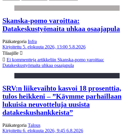
Skanska-pomo varoittaa:
Datakeskustyömaita uhkaa osaajapula
Pääkategoria
Infra
Kirjoitettu 5. elokuuta 2026, 13:00
5.8.2026
Tilaajille
Ei kommentteja
artikkeliin Skanska-pomo varoittaa:
Datakeskustyömaita uhkaa osaajapula
SRV:n liikevaihto kasvoi 18 prosenttia,
tulos heikkeni – ”Käymme parhaillaan
lukuisia neuvotteluja uusista
datakeskushankkeista”
Pääkategoria
Talous
Kirjoitettu 6. elokuuta 2026, 9:45
6.8.2026