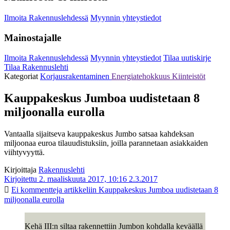
Ilmoita Rakennuslehdessä
Myynnin yhteystiedot
Mainostajalle
Ilmoita Rakennuslehdessä
Myynnin yhteystiedot
Tilaa uutiskirje
Tilaa Rakennuslehti
Kategoriat
Korjausrakentaminen
Energiatehokkuus
Kiinteistöt
Kauppakeskus Jumboa uudistetaan 8
miljoonalla eurolla
Vantaalla sijaitseva kauppakeskus Jumbo satsaa kahdeksan
miljoonaa euroa tilauudistuksiin, joilla parannetaan asiakkaiden
viihtyvyyttä.
Kirjoittaja
Rakennuslehti
Kirjoitettu 2. maaliskuuta 2017, 10:16
2.3.2017
Ei kommentteja
artikkeliin Kauppakeskus Jumboa uudistetaan 8
miljoonalla eurolla
Kehä III:n siltaa rakennettiin Jumbon kohdalla keväällä