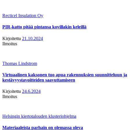
Recticel Insulation Oy
PIR-katto pitää pintansa kovillakin keleillä
Kirjoitettu
21.10.2024
Ilmoitus
Thomas Lindstrom
Virtuaalinen kaksonen tuo apua rakennuksien suunnitteluun ja
kestävyystavoitteiden saavuttamiseen
Kirjoitettu
24.6.2024
Ilmoitus
Helsingin kiertotalouden klusteriohjelma
Materiaaleista parhain on olemassa oleva