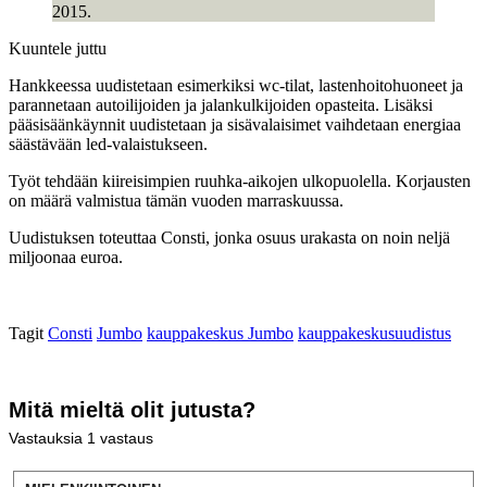
2015.
Kuuntele juttu
Hankkeessa uudistetaan esimerkiksi wc-tilat, lastenhoitohuoneet ja
parannetaan autoilijoiden ja jalankulkijoiden opasteita. Lisäksi
pääsisäänkäynnit uudistetaan ja sisävalaisimet vaihdetaan energiaa
säästävään led-valaistukseen.
Työt tehdään kiireisimpien ruuhka-aikojen ulkopuolella. Korjausten
on määrä valmistua tämän vuoden marraskuussa.
Uudistuksen toteuttaa Consti, jonka osuus urakasta on noin neljä
miljoonaa euroa.
Tagit
Consti
Jumbo
kauppakeskus Jumbo
kauppakeskusuudistus
Mitä mieltä olit jutusta?
Vastauksia
1
vastaus