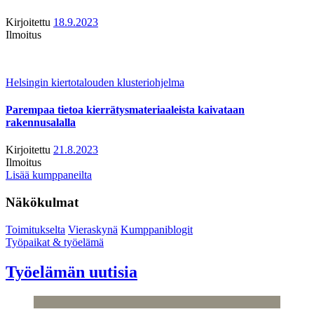
Kirjoitettu
18.9.2023
Ilmoitus
Helsingin kiertotalouden klusteriohjelma
Parempaa tietoa kierrätysmateriaaleista kaivataan
rakennusalalla
Kirjoitettu
21.8.2023
Ilmoitus
Lisää kumppaneilta
Näkökulmat
Toimitukselta
Vieraskynä
Kumppaniblogit
Työpaikat & työelämä
Työelämän uutisia