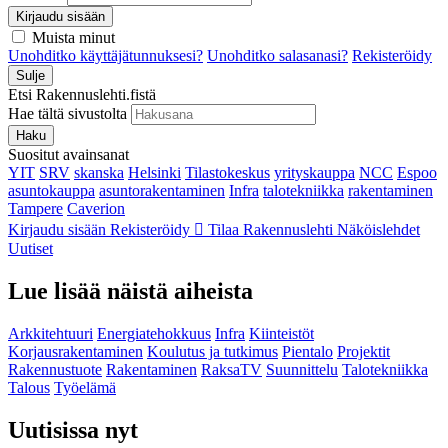
Kirjaudu sisään
Muista minut
Unohditko käyttäjätunnuksesi?
Unohditko salasanasi?
Rekisteröidy
Sulje
Etsi Rakennuslehti.fistä
Hae tältä sivustolta
Haku
Suositut avainsanat
YIT
SRV
skanska
Helsinki
Tilastokeskus
yrityskauppa
NCC
Espoo
asuntokauppa
asuntorakentaminen
Infra
talotekniikka
rakentaminen
Tampere
Caverion
Kirjaudu sisään
Rekisteröidy
Tilaa Rakennuslehti
Näköislehdet
Uutiset
Lue lisää näistä aiheista
Arkkitehtuuri
Energiatehokkuus
Infra
Kiinteistöt
Korjausrakentaminen
Koulutus ja tutkimus
Pientalo
Projektit
Rakennustuote
Rakentaminen
RaksaTV
Suunnittelu
Talotekniikka
Talous
Työelämä
Uutisissa nyt