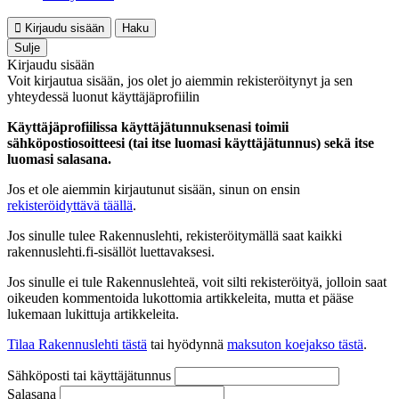
Kirjaudu sisään
Haku
Sulje
Kirjaudu sisään
Voit kirjautua sisään, jos olet jo aiemmin rekisteröitynyt ja sen
yhteydessä luonut käyttäjäprofiilin
Käyttäjäprofiilissa käyttäjätunnuksenasi toimii
sähköpostiosoitteesi (tai itse luomasi käyttäjätunnus) sekä itse
luomasi salasana.
Jos et ole aiemmin kirjautunut sisään, sinun on ensin
rekisteröidyttävä täällä
.
Jos sinulle tulee Rakennuslehti, rekisteröitymällä saat kaikki
rakennuslehti.fi-sisällöt luettavaksesi.
Jos sinulle ei tule Rakennuslehteä, voit silti rekisteröityä, jolloin saat
oikeuden kommentoida lukottomia artikkeleita, mutta et pääse
lukemaan lukittuja artikkeleita.
Tilaa Rakennuslehti tästä
tai hyödynnä
maksuton koejakso tästä
.
Sähköposti tai käyttäjätunnus
Salasana