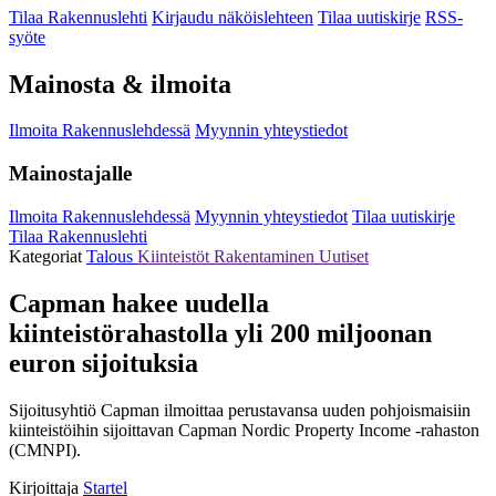
Tilaa Rakennuslehti
Kirjaudu näköislehteen
Tilaa uutiskirje
RSS-
syöte
Mainosta & ilmoita
Ilmoita Rakennuslehdessä
Myynnin yhteystiedot
Mainostajalle
Ilmoita Rakennuslehdessä
Myynnin yhteystiedot
Tilaa uutiskirje
Tilaa Rakennuslehti
Kategoriat
Talous
Kiinteistöt
Rakentaminen
Uutiset
Capman hakee uudella
kiinteistörahastolla yli 200 miljoonan
euron sijoituksia
Sijoitusyhtiö Capman ilmoittaa perustavansa uuden pohjoismaisiin
kiinteistöihin sijoittavan Capman Nordic Property Income -rahaston
(CMNPI).
Kirjoittaja
Startel