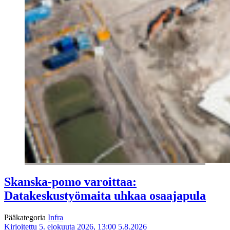
Skanska-pomo varoittaa:
Datakeskustyömaita uhkaa osaajapula
Pääkategoria
Infra
Kirjoitettu 5. elokuuta 2026, 13:00
5.8.2026