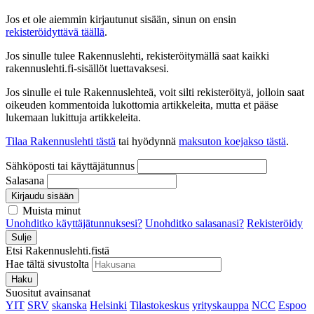
Jos et ole aiemmin kirjautunut sisään, sinun on ensin
rekisteröidyttävä täällä
.
Jos sinulle tulee Rakennuslehti, rekisteröitymällä saat kaikki
rakennuslehti.fi-sisällöt luettavaksesi.
Jos sinulle ei tule Rakennuslehteä, voit silti rekisteröityä, jolloin saat
oikeuden kommentoida lukottomia artikkeleita, mutta et pääse
lukemaan lukittuja artikkeleita.
Tilaa Rakennuslehti tästä
tai hyödynnä
maksuton koejakso tästä
.
Sähköposti tai käyttäjätunnus
Salasana
Kirjaudu sisään
Muista minut
Unohditko käyttäjätunnuksesi?
Unohditko salasanasi?
Rekisteröidy
Sulje
Etsi Rakennuslehti.fistä
Hae tältä sivustolta
Haku
Suositut avainsanat
YIT
SRV
skanska
Helsinki
Tilastokeskus
yrityskauppa
NCC
Espoo