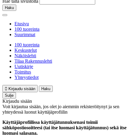
Hae tältä sivustolta
Haku
Etusivu
100 tuoreinta
Suurimmat
100 tuoreinta
Keskustelut
Näköislehti
Tilaa Rakennuslehti
Uutiskirje
Toimitus
Yhteystiedot
Kirjaudu sisään
Haku
Sulje
Kirjaudu sisään
Voit kirjautua sisään, jos olet jo aiemmin rekisteröitynyt ja sen
yhteydessä luonut käyttäjäprofiilin
Käyttäjäprofiilissa käyttäjätunnuksenasi toimii
sähköpostiosoitteesi (tai itse luomasi käyttäjätunnus) sekä itse
luomasi salasana.