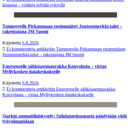
kisaajaa – voittaja selviää syksyllä
Tampereelle Pirkanmaan ensimmäiset Joutsenmerkki-talot –
rakentajana JM Suomi
Kirjoitettu
6.8.2026
Ei kommentteja
artikkeliin Tampereelle Pirkanmaan ensimmäiset
Joutsenmerkki-talot – rakentajana JM Suomi
Enersenselle sähköasemaurakka Kouvolasta – virtaa
Myllykosken datakeskukselle
Kirjoitettu
6.8.2026
Ei kommentteja
artikkeliin Enersenselle sähköasemaurakka
Kouvolasta – virtaa Myllykosken datakeskukselle
Starkin ammattilaiskysely: Suhdannekuopasta päädytään vielä
työvoimapulaan