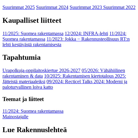
Suurimmat 2025
Suurimmat 2024
Suurimmat 2023
Suurimmat 2022
Kaupalliset liitteet
11/2025: Suomea rakentamassa
12/2024: INFRA-lehti
11/2024:
Suomea rakentamassa
11/2023: Jokka − Rakennusteollisuus RT:n
lehti kestävästä rakentamisesta
Tapahtumia
Urapolkuja-oppilaitoskiertue 2026-2027
05/2026: Vähähiilinen
rakentaminen & data
10/2025: Rakentamisen kiertotalous 2025:
Jätteistä materiaaleiksi
09/2024: Recticel Talks 2024: Moderni ja
paloturvallinen loiva katto
Teemat ja liitteet
11/2024: Suomea rakentamassa
Mainostajalle
Lue Rakennuslehteä