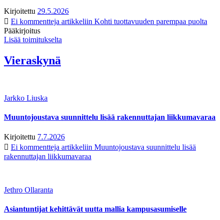
Kirjoitettu
29.5.2026
Ei kommentteja
artikkeliin Kohti tuottavuuden parempaa puolta
Pääkirjoitus
Lisää toimitukselta
Vieraskynä
Jarkko Liuska
Muuntojoustava suunnittelu lisää rakennuttajan liikkumavaraa
Kirjoitettu
7.7.2026
Ei kommentteja
artikkeliin Muuntojoustava suunnittelu lisää
rakennuttajan liikkumavaraa
Jethro Ollaranta
Asiantuntijat kehittävät uutta mallia kampusasumiselle