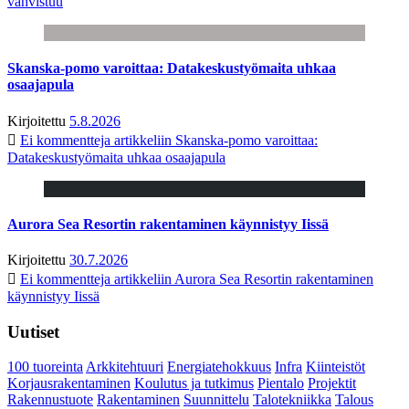
vahvistuu
Skanska-pomo varoittaa: Datakeskustyömaita uhkaa
osaajapula
Kirjoitettu
5.8.2026
Ei kommentteja
artikkeliin Skanska-pomo varoittaa:
Datakeskustyömaita uhkaa osaajapula
Aurora Sea Resortin rakentaminen käynnistyy Iissä
Kirjoitettu
30.7.2026
Ei kommentteja
artikkeliin Aurora Sea Resortin rakentaminen
käynnistyy Iissä
Uutiset
100 tuoreinta
Arkkitehtuuri
Energiatehokkuus
Infra
Kiinteistöt
Korjausrakentaminen
Koulutus ja tutkimus
Pientalo
Projektit
Rakennustuote
Rakentaminen
Suunnittelu
Talotekniikka
Talous