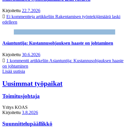
Kirjoitettu
22.7.2026
Ei kommentteja
artikkeliin Rakentamisen työntekijämäärä laski
edelleen
Asiantuntija: Kustannusohjauksen haaste on johtaminen
Kirjoitettu
30.6.2026
1 kommentti
artikkeliin Asiantuntija: Kustannusohjauksen haaste
on johtaminen
Lisää uutisia
Uusimmat työpaikat
Toimitusjohtaja
Yritys
KOAS
Kirjoitettu
3.8.2026
Suunnittelupäällikkö