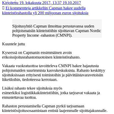
Kirjoitettu 19. lokakuuta 2017, 13:37
19.10.2017
Ei kommentteja
artikkeliin Capman hakee uudella
kiinteistörahastolla yli 200 miljoonan euron sijoituksia
Sijoitusyhtiö Capman ilmoittaa perustavansa uuden
pohjoismaisiin kiinteistöihin sijoittavan Capman Nordic
Property Income -rahaston (CMNPI).
Kuuntele juttu
Kyseessä on Capmanin ensimmäinen avoin
erikoissijoitusrahastomuotoinen kiinteistörahasto.
Vakaata vuokratuottoa tavoitteleva CMNPI hakee hajautusta
pohjoismaiden suurimmista kasvukeskuksista. Rahasto keskittyy
sijoituksissaan erityisesti toimistoihin ja päivittäistavaravetoisiin
liiketiloihin, tiedotteessa kerrotaan.
Lisäksi rahasto tekee sijoituksia myös
esimerkiksi logistiikkakiinteistöihin, jotka tarjoavat vakaata ja
ennustettavaa tuottoa.
Rahaston perustamisella Capman pyrkii tarjoamaan
kiinteistösijoitusosaamistaan entistä laajemmalle sijoittajakunnalle.