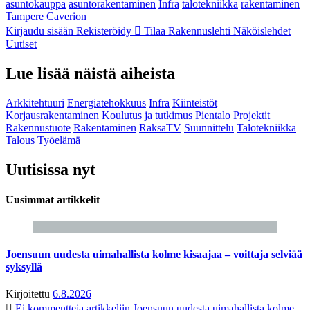
asuntokauppa
asuntorakentaminen
Infra
talotekniikka
rakentaminen
Tampere
Caverion
Kirjaudu sisään
Rekisteröidy
Tilaa Rakennuslehti
Näköislehdet
Uutiset
Lue lisää näistä aiheista
Arkkitehtuuri
Energiatehokkuus
Infra
Kiinteistöt
Korjausrakentaminen
Koulutus ja tutkimus
Pientalo
Projektit
Rakennustuote
Rakentaminen
RaksaTV
Suunnittelu
Talotekniikka
Talous
Työelämä
Uutisissa nyt
Uusimmat artikkelit
Joensuun uudesta uimahallista kolme kisaajaa – voittaja selviää
syksyllä
Kirjoitettu
6.8.2026
Ei kommentteja
artikkeliin Joensuun uudesta uimahallista kolme