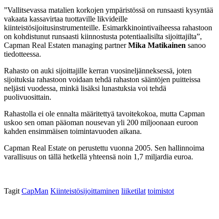
”Vallitsevassa matalien korkojen ympäristössä on runsaasti kysyntää
vakaata kassavirtaa tuottaville likvideille
kiinteistösijoitusinstrumenteille. Esimarkkinointivaiheessa rahastoon
on kohdistunut runsaasti kiinnostusta potentiaalisilta sijoittajilta”,
Capman Real Estaten managing partner
Mika Matikainen
sanoo
tiedotteessa.
Rahasto on auki sijoittajille kerran vuosineljänneksessä, joten
sijoituksia rahastoon voidaan tehdä rahaston sääntöjen puitteissa
neljästi vuodessa, minkä lisäksi lunastuksia voi tehdä
puolivuosittain.
Rahastolla ei ole ennalta määritettyä tavoitekokoa, mutta Capman
uskoo sen oman pääoman nousevan yli 200 miljoonaan euroon
kahden ensimmäisen toimintavuoden aikana.
Capman Real Estate on perustettu vuonna 2005. Sen hallinnoima
varallisuus on tällä hetkellä yhteensä noin 1,7 miljardia euroa.
Tagit
CapMan
Kiinteistösijoittaminen
liiketilat
toimistot