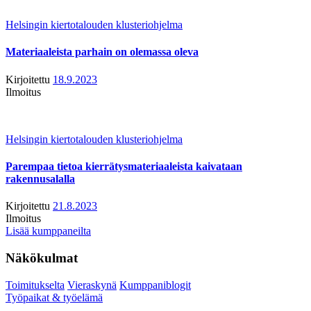
Helsingin kiertotalouden klusteriohjelma
Materiaaleista parhain on olemassa oleva
Kirjoitettu
18.9.2023
Ilmoitus
Helsingin kiertotalouden klusteriohjelma
Parempaa tietoa kierrätysmateriaaleista kaivataan
rakennusalalla
Kirjoitettu
21.8.2023
Ilmoitus
Lisää kumppaneilta
Näkökulmat
Toimitukselta
Vieraskynä
Kumppaniblogit
Työpaikat & työelämä