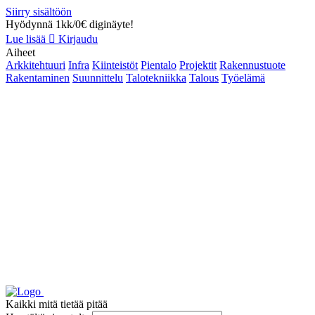
Siirry sisältöön
Hyödynnä 1kk/0€ diginäyte!
Lue lisää
Kirjaudu
Aiheet
Arkkitehtuuri
Infra
Kiinteistöt
Pientalo
Projektit
Rakennustuote
Rakentaminen
Suunnittelu
Talotekniikka
Talous
Työelämä
Kaikki mitä tietää pitää