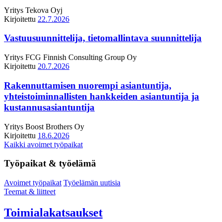
Yritys
Tekova Oyj
Kirjoitettu
22.7.2026
Vastuusuunnittelija, tietomallintava suunnittelija
Yritys
FCG Finnish Consulting Group Oy
Kirjoitettu
20.7.2026
Rakennuttamisen nuorempi asiantuntija,
yhteistoiminnallisten hankkeiden asiantuntija ja
kustannusasiantuntija
Yritys
Boost Brothers Oy
Kirjoitettu
18.6.2026
Kaikki avoimet työpaikat
Työpaikat & työelämä
Avoimet työpaikat
Työelämän uutisia
Teemat & liitteet
Toimialakatsaukset