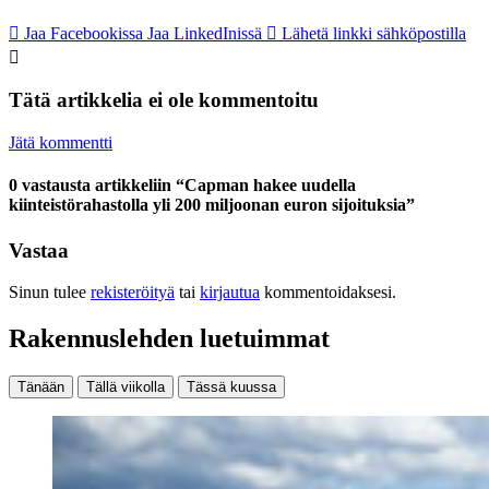
Jaa Facebookissa
Jaa LinkedInissä
Lähetä linkki sähköpostilla
Tätä artikkelia ei ole kommentoitu
Jätä kommentti
0 vastausta artikkeliin “Capman hakee uudella
kiinteistörahastolla yli 200 miljoonan euron sijoituksia”
Vastaa
Sinun tulee
rekisteröityä
tai
kirjautua
kommentoidaksesi.
Rakennuslehden luetuimmat
Tänään
Tällä viikolla
Tässä kuussa