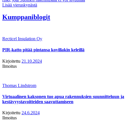
Lisää vieraskynästä
Kumppaniblogit
Recticel Insulation Oy
PIR-katto pitää pintansa kovillakin keleillä
Kirjoitettu
21.10.2024
Ilmoitus
Thomas Lindstrom
Virtuaalinen kaksonen tuo apua rakennuksien suunnitteluun ja
kestävyystavoitteiden saavuttamiseen
Kirjoitettu
24.6.2024
Ilmoitus