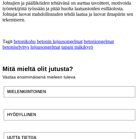
Johtajien ja päälliköiden tehtävänä on asettaa tavoitteet, motivoida
työntekijöitä työssään ja pitää huolta laatuasioiden esilläolosta.
Johtajat luovat mahdollisuuden tehdä laatua ja luovat ilmapiirin sen
tekemiseen.
Tagit
betonikohu
betonin lujuusongelmat
betoniongelmat
betoniselvitys
lujuusongelmat
tapani mäkikyrö
Mitä mieltä olit jutusta?
Vastaa ensimmäisenä mieleen tuleva
MIELENKIINTOINEN
HYÖDYLLINEN
UUTTA TIETOA