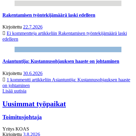
Rakentamisen työntekijämäärä laski edelleen
Kirjoitettu
22.7.2026
Ei kommentteja
artikkeliin Rakentamisen työntekijämäärä laski
edelleen
Asiantuntija: Kustannusohjauksen haaste on johtaminen
Kirjoitettu
30.6.2026
1 kommentti
artikkeliin Asiantuntija: Kustannusohjauksen haaste
on johtaminen
Lisää uutisia
Uusimmat työpaikat
Toimitusjohtaja
Yritys
KOAS
Kirjoitettu
3.8.2026