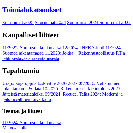
Toimialakatsaukset
Suurimmat 2025
Suurimmat 2024
Suurimmat 2023
Suurimmat 2022
Kaupalliset liitteet
11/2025: Suomea rakentamassa
12/2024: INFRA-lehti
11/2024:
Suomea rakentamassa
11/2023: Jokka − Rakennusteollisuus RT:n
lehti kestävästä rakentamisesta
Tapahtumia
Urapolkuja-oppilaitoskiertue 2026-2027
05/2026: Vähähiilinen
rakentaminen & data
10/2025: Rakentamisen kiertotalous 2025:
Jätteistä materiaaleiksi
09/2024: Recticel Talks 2024: Moderni ja
paloturvallinen loiva katto
Teemat ja liitteet
11/2024: Suomea rakentamassa
Mainostajalle