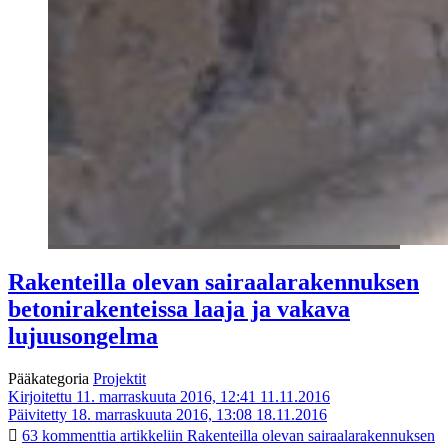
Rakenteilla olevan sairaalarakennuksen
betonirakenteissa laaja ja vakava
lujuusongelma
Pääkategoria
Projektit
Kirjoitettu 11. marraskuuta 2016, 12:41
11.11.2016
Päivitetty 18. marraskuuta 2016, 13:08
18.11.2016
63 kommenttia
artikkeliin Rakenteilla olevan sairaalarakennuksen