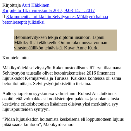
Kirjoittaja
Auri Häkkinen
Kirjoitettu 14. marraskuuta 2017, 9:08
14.11.2017
8 kommenttia
artikkeliin Selvitysmies Mäkikyrö haluaa
betonireseptit julkisiksi
Betoniselvityksen tekijä diplomi-insinööri Tapani
Mäkikyrö jäi eläkkeelle Oulun rakennusvalvonnan
virastopäällikön tehtävistä. Kuva: Anne Kurki
Kuuntele juttu
Mäkikyrö teki selvitystyön Rakennusteollisuus RT ryn tilaamana.
Selvitystyön taustalla olivat betonirakenteissa 2016 ilmenneet
lujuuskadot Kemijärvellä ja Turussa. Kaikissa kohteissa oli sama
betonitoimittaja. Selvitystyö julkistettiin tiistaina.
Aalto-yliopiston syyskuussa valmistunut Robust Air -tutkimus
osoitti, että voimakkaasti notkistettujen pakkas- ja suolarasitusta
kestävine erikoisbetonien lisäaineet olisivat yksi merkittävä syy
lujuuspuutteiden syntyyn.
”Pidän lujuuskadon hoitamista keskeisenä eli lopputuotteen lujuus
pitää saada kuntoon”, Mäkikyrö sanoo.