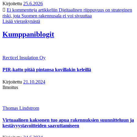
Kirjoitettu
25.6.2026
Ei kommentteja
artikkeliin Digitaalinen riippuvuus on strateginen
riski, jota Suomen rakennusala ei voi sivuuttaa
Lisää vieraskynästä
Kumppaniblogit
Recticel Insulation Oy
PIR-katto pitää pintansa kovillakin keleillä
Kirjoitettu
21.10.2024
Ilmoitus
Thomas Lindstrom
Virtuaalinen kaksonen tuo apua rakennuksien suunnitteluun ja
kestävyystavoitteiden saavuttamiseen