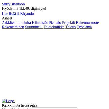
Siirry sisältöön
Hyödynnä 1kk/0€ diginäyte!
Lue lisää
Kirjaudu
Aiheet
Arkkitehtuuri
Infra
Kiinteistöt
Pientalo
Projektit
Rakennustuote
Rakentaminen
Suunnittelu
Talotekniikka
Talous
Työelämä
Kaikki mitä tietää pitää