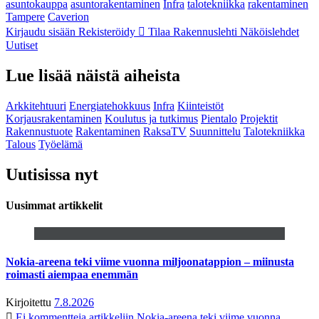
asuntokauppa
asuntorakentaminen
Infra
talotekniikka
rakentaminen
Tampere
Caverion
Kirjaudu sisään
Rekisteröidy
Tilaa Rakennuslehti
Näköislehdet
Uutiset
Lue lisää näistä aiheista
Arkkitehtuuri
Energiatehokkuus
Infra
Kiinteistöt
Korjausrakentaminen
Koulutus ja tutkimus
Pientalo
Projektit
Rakennustuote
Rakentaminen
RaksaTV
Suunnittelu
Talotekniikka
Talous
Työelämä
Uutisissa nyt
Uusimmat artikkelit
Nokia-areena teki viime vuonna miljoonatappion – miinusta
roimasti aiempaa enemmän
Kirjoitettu
7.8.2026
Ei kommentteja
artikkeliin Nokia-areena teki viime vuonna