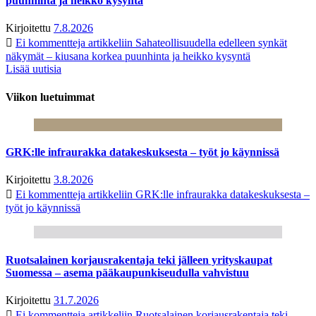
puunhinta ja heikko kysyntä
Kirjoitettu
7.8.2026
Ei kommentteja
artikkeliin Sahateollisuudella edelleen synkät
näkymät – kiusana korkea puunhinta ja heikko kysyntä
Lisää uutisia
Viikon luetuimmat
GRK:lle infraurakka datakeskuksesta – työt jo käynnissä
Kirjoitettu
3.8.2026
Ei kommentteja
artikkeliin GRK:lle infraurakka datakeskuksesta –
työt jo käynnissä
Ruotsalainen korjausrakentaja teki jälleen yrityskaupat
Suomessa – asema pääkaupunkiseudulla vahvistuu
Kirjoitettu
31.7.2026
Ei kommentteja
artikkeliin Ruotsalainen korjausrakentaja teki