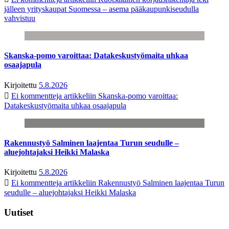
jälleen yrityskaupat Suomessa – asema pääkaupunkiseudulla
vahvistuu
Skanska-pomo varoittaa: Datakeskustyömaita uhkaa
osaajapula
Kirjoitettu
5.8.2026
Ei kommentteja
artikkeliin Skanska-pomo varoittaa:
Datakeskustyömaita uhkaa osaajapula
Rakennustyö Salminen laajentaa Turun seudulle –
aluejohtajaksi Heikki Malaska
Kirjoitettu
5.8.2026
Ei kommentteja
artikkeliin Rakennustyö Salminen laajentaa Turun
seudulle – aluejohtajaksi Heikki Malaska
Uutiset