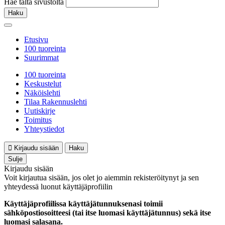
Hae tältä sivustolta
Haku
Etusivu
100 tuoreinta
Suurimmat
100 tuoreinta
Keskustelut
Näköislehti
Tilaa Rakennuslehti
Uutiskirje
Toimitus
Yhteystiedot
Kirjaudu sisään
Haku
Sulje
Kirjaudu sisään
Voit kirjautua sisään, jos olet jo aiemmin rekisteröitynyt ja sen
yhteydessä luonut käyttäjäprofiilin
Käyttäjäprofiilissa käyttäjätunnuksenasi toimii
sähköpostiosoitteesi (tai itse luomasi käyttäjätunnus) sekä itse
luomasi salasana.