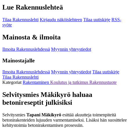
Lue Rakennuslehteä
Tilaa Rakennuslehti
Kirjaudu näköislehteen
Tilaa uutiskirje
RSS-
syöte
Mainosta & ilmoita
Ilmoita Rakennuslehdessä
Myynnin yhteystiedot
Mainostajalle
Ilmoita Rakennuslehdessä
Myynnin yhteystiedot
Tilaa uutiskirje
Tilaa Rakennuslehti
Kategoriat
Rakentaminen
Koulutus ja tutkimus
Rakennustuote
Selvitysmies Mäkikyrö haluaa
betonireseptit julkisiksi
Selvitysmies
Tapani Mäkikyrö
esittää akuutteja toimenpiteitä
betonirakenteiden lujuuden varmentamiseksi. Lisäksi hän suosittelee
kehitystoimia betonirakentamisen prosessiin.