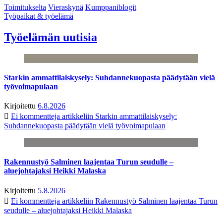
Toimitukselta
Vieraskynä
Kumppaniblogit
Työpaikat & työelämä
Työelämän uutisia
Starkin ammattilaiskysely: Suhdannekuopasta päädytään vielä
työvoimapulaan
Kirjoitettu
6.8.2026
Ei kommentteja
artikkeliin Starkin ammattilaiskysely:
Suhdannekuopasta päädytään vielä työvoimapulaan
Rakennustyö Salminen laajentaa Turun seudulle –
aluejohtajaksi Heikki Malaska
Kirjoitettu
5.8.2026
Ei kommentteja
artikkeliin Rakennustyö Salminen laajentaa Turun
seudulle – aluejohtajaksi Heikki Malaska