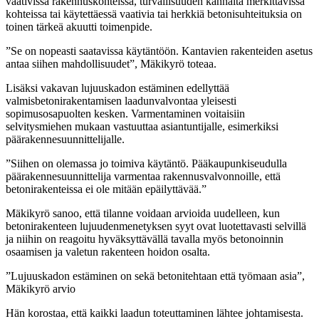
vaativissa rakennuskohteissa, turvallisuuden kannalta merkittävissä
kohteissa tai käytettäessä vaativia tai herkkiä betonisuhteituksia on
toinen tärkeä akuutti toimenpide.
”Se on nopeasti saatavissa käytäntöön. Kantavien rakenteiden asetus
antaa siihen mahdollisuudet”, Mäkikyrö toteaa.
Lisäksi vakavan lujuuskadon estäminen edellyttää
valmisbetonirakentamisen laadunvalvontaa yleisesti
sopimusosapuolten kesken. Varmentaminen voitaisiin
selvitysmiehen mukaan vastuuttaa asiantuntijalle, esimerkiksi
päärakennesuunnittelijalle.
”Siihen on olemassa jo toimiva käytäntö. Pääkaupunkiseudulla
päärakennesuunnittelija varmentaa rakennusvalvonnoille, että
betonirakenteissa ei ole mitään epäilyttävää.”
Mäkikyrö sanoo, että tilanne voidaan arvioida uudelleen, kun
betonirakenteen lujuudenmenetyksen syyt ovat luotettavasti selvillä
ja niihin on reagoitu hyväksyttävällä tavalla myös betonoinnin
osaamisen ja valetun rakenteen hoidon osalta.
”Lujuuskadon estäminen on sekä betonitehtaan että työmaan asia”,
Mäkikyrö arvio
Hän korostaa, että kaikki laadun toteuttaminen lähtee johtamisesta.