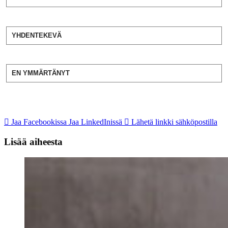
YHDENTEKEVÄ
EN YMMÄRTÄNYT
Jaa Facebookissa
Jaa LinkedInissä
Lähetä linkki sähköpostilla
Lisää aiheesta