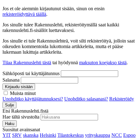
Jos et ole aiemmin kirjautunut sisään, sinun on ensin
rekisteröidyttävä täällä
.
Jos sinulle tulee Rakennuslehti, rekisteröitymällä saat kaikki
rakennuslehti.fi-sisällöt luettavaksesi.
Jos sinulle ei tule Rakennuslehteä, voit silti rekisteröityä, jolloin saat
oikeuden kommentoida lukottomia artikkeleita, mutta et pääse
lukemaan lukittuja artikkeleita.
Tilaa Rakennuslehti tästä
tai hyödynnä
maksuton koejakso tästä
.
Sähköposti tai käyttäjätunnus
Salasana
Kirjaudu sisään
Muista minut
Unohditko käyttäjätunnuksesi?
Unohditko salasanasi?
Rekisteröidy
Sulje
Etsi Rakennuslehti.fistä
Hae tältä sivustolta
Haku
Suositut avainsanat
YIT
SRV
skanska
Helsinki
Tilastokeskus
yrityskauppa
NCC
Espoo