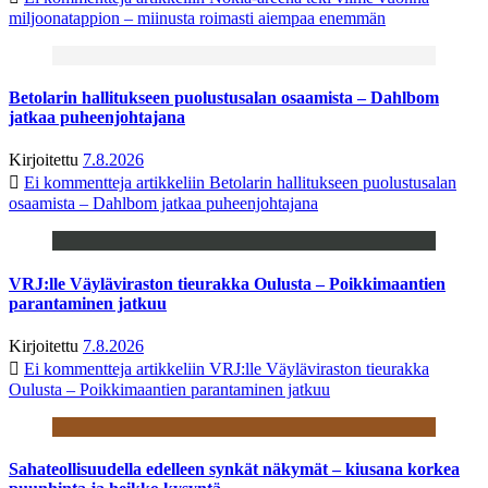
miljoonatappion – miinusta roimasti aiempaa enemmän
Betolarin hallitukseen puolustusalan osaamista – Dahlbom
jatkaa puheenjohtajana
Kirjoitettu
7.8.2026
Ei kommentteja
artikkeliin Betolarin hallitukseen puolustusalan
osaamista – Dahlbom jatkaa puheenjohtajana
VRJ:lle Väyläviraston tieurakka Oulusta – Poikkimaantien
parantaminen jatkuu
Kirjoitettu
7.8.2026
Ei kommentteja
artikkeliin VRJ:lle Väyläviraston tieurakka
Oulusta – Poikkimaantien parantaminen jatkuu
Sahateollisuudella edelleen synkät näkymät – kiusana korkea