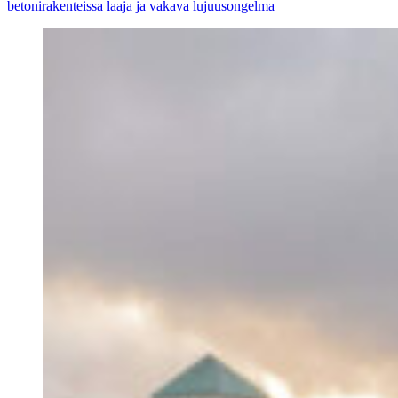
betonirakenteissa laaja ja vakava lujuusongelma