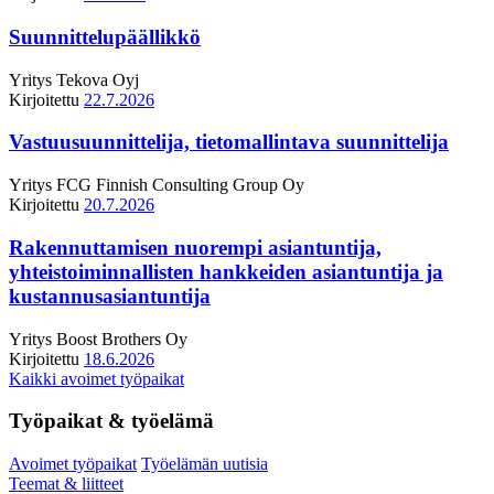
Suunnittelupäällikkö
Yritys
Tekova Oyj
Kirjoitettu
22.7.2026
Vastuusuunnittelija, tietomallintava suunnittelija
Yritys
FCG Finnish Consulting Group Oy
Kirjoitettu
20.7.2026
Rakennuttamisen nuorempi asiantuntija,
yhteistoiminnallisten hankkeiden asiantuntija ja
kustannusasiantuntija
Yritys
Boost Brothers Oy
Kirjoitettu
18.6.2026
Kaikki avoimet työpaikat
Työpaikat & työelämä
Avoimet työpaikat
Työelämän uutisia
Teemat & liitteet