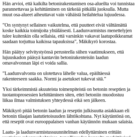
Hän arvioi, että kaikilta betonirakentamisen osa-alueilta voi tunnistaa
parannettavaa ja kehittäminen on tärkeää pitkällä juoksulla. Mutta
muut osa-alueet aiheuttavat vain vähäistä heilahtelua lujuudessa.
”On syntynyt sellainen vaikutelma, että puutteet eivät välttämättä
koske kaikkia toimijoita yhtäläisesti. Laadunvarmistus menettelyjen
tulee kuitenkin olla sellaisia, että varsinkin vakavat laatupoikkeamat
saadaan torjuttua kaikissa tapauksissa”, Mäkikyrö korostaa.
Hän päätyy selvitystyönsä perusteella siihen vaatimukseen, että
lujuuskadon pääsyä kantaviin betonirakenteisiin laadun
omavalvonnan läpi ei voida sallia.
”Laadunvalvonta on ulotettava lähelle valua, epäiltäessä
rakenteeseen saakka. Normi ja asetukset tukevat sitä.”
Yksi tärkeimmistä akuuteista toimenpiteistä on betonin reseptien ja
tuotantoprosessien kehittäminen siten, ettei betoniin muodostuu
liikaa ilmaa valmistuksen yhteydessä eikä sen jälkeen.
Mäkikyrö pitää betonin laadun ja reseptin julkisuutta asiakkaan eli
betonin tilaajan laatutietoisuuden lähtökohtana. Nyt käytäntönä on,
että reseptit ovat eurooppalaisen vanhan käytännön mukaan salaisia.
Laatu- ja laadunvarmistussuunnitelman edellyttäminen erittäin