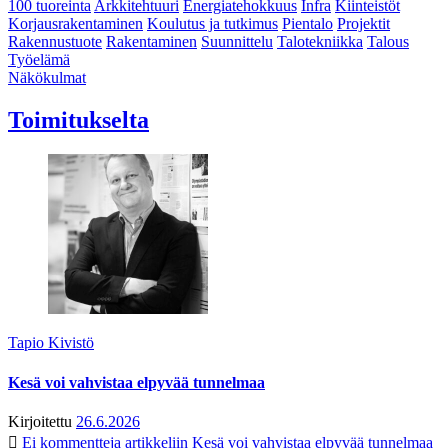
100 tuoreinta
Arkkitehtuuri
Energiatehokkuus
Infra
Kiinteistöt
Korjausrakentaminen
Koulutus ja tutkimus
Pientalo
Projektit
Rakennustuote
Rakentaminen
Suunnittelu
Talotekniikka
Talous
Työelämä
Näkökulmat
Toimitukselta
Tapio Kivistö
Kesä voi vahvistaa elpyvää tunnelmaa
Kirjoitettu
26.6.2026
Ei kommentteja
artikkeliin Kesä voi vahvistaa elpyvää tunnelmaa