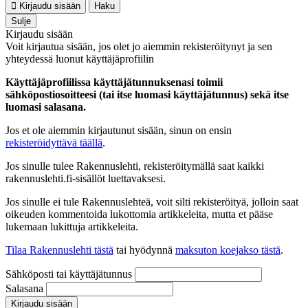
Kirjaudu sisään
Haku
Sulje
Kirjaudu sisään
Voit kirjautua sisään, jos olet jo aiemmin rekisteröitynyt ja sen
yhteydessä luonut käyttäjäprofiilin
Käyttäjäprofiilissa käyttäjätunnuksenasi toimii
sähköpostiosoitteesi (tai itse luomasi käyttäjätunnus) sekä itse
luomasi salasana.
Jos et ole aiemmin kirjautunut sisään, sinun on ensin
rekisteröidyttävä täällä
.
Jos sinulle tulee Rakennuslehti, rekisteröitymällä saat kaikki
rakennuslehti.fi-sisällöt luettavaksesi.
Jos sinulle ei tule Rakennuslehteä, voit silti rekisteröityä, jolloin saat
oikeuden kommentoida lukottomia artikkeleita, mutta et pääse
lukemaan lukittuja artikkeleita.
Tilaa Rakennuslehti tästä
tai hyödynnä
maksuton koejakso tästä
.
Sähköposti tai käyttäjätunnus
Salasana
Kirjaudu sisään