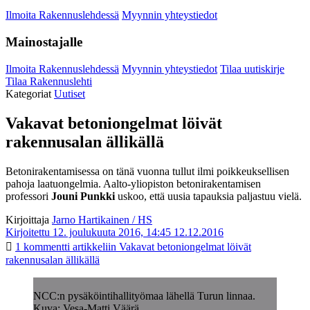
Ilmoita Rakennuslehdessä
Myynnin yhteystiedot
Mainostajalle
Ilmoita Rakennuslehdessä
Myynnin yhteystiedot
Tilaa uutiskirje
Tilaa Rakennuslehti
Kategoriat
Uutiset
Vakavat betoniongelmat löivät
rakennusalan ällikällä
Betonirakentamisessa on tänä vuonna tullut ilmi poikkeuksellisen
pahoja laatuongelmia. Aalto-yliopiston betonirakentamisen
professori
Jouni Punkki
uskoo, että uusia tapauksia paljastuu vielä.
Kirjoittaja
Jarno Hartikainen / HS
Kirjoitettu 12. joulukuuta 2016, 14:45
12.12.2016
1 kommentti
artikkeliin Vakavat betoniongelmat löivät
rakennusalan ällikällä
NCC:n pysäköintihallityömaa lähellä Turun linnaa.
Kuva: Vesa-Matti Väärä.