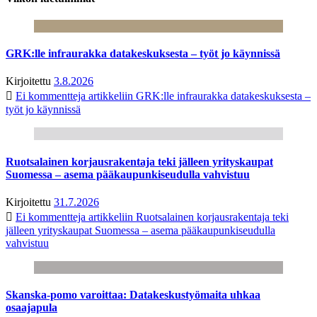
GRK:lle infraurakka datakeskuksesta – työt jo käynnissä
Kirjoitettu
3.8.2026
Ei kommentteja
artikkeliin GRK:lle infraurakka datakeskuksesta –
työt jo käynnissä
Ruotsalainen korjausrakentaja teki jälleen yrityskaupat
Suomessa – asema pääkaupunkiseudulla vahvistuu
Kirjoitettu
31.7.2026
Ei kommentteja
artikkeliin Ruotsalainen korjausrakentaja teki
jälleen yrityskaupat Suomessa – asema pääkaupunkiseudulla
vahvistuu
Skanska-pomo varoittaa: Datakeskustyömaita uhkaa
osaajapula