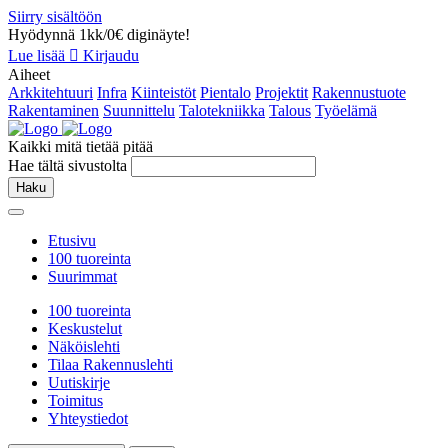
Siirry sisältöön
Hyödynnä 1kk/0€ diginäyte!
Lue lisää
Kirjaudu
Aiheet
Arkkitehtuuri
Infra
Kiinteistöt
Pientalo
Projektit
Rakennustuote
Rakentaminen
Suunnittelu
Talotekniikka
Talous
Työelämä
Kaikki mitä tietää pitää
Hae tältä sivustolta
Haku
Etusivu
100 tuoreinta
Suurimmat
100 tuoreinta
Keskustelut
Näköislehti
Tilaa Rakennuslehti
Uutiskirje
Toimitus
Yhteystiedot