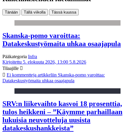
Tänään
Tällä viikolla
Tässä kuussa
Skanska-pomo varoittaa:
Datakeskustyömaita uhkaa osaajapula
Pääkategoria
Infra
Kirjoitettu 5. elokuuta 2026, 13:00
5.8.2026
Tilaajille
Ei kommentteja
artikkeliin Skanska-pomo varoittaa:
Datakeskustyömaita uhkaa osaajapula
SRV:n liikevaihto kasvoi 18 prosenttia,
tulos heikkeni – ”Käymme parhaillaan
lukuisia neuvotteluja uusista
datakeskushankkeista”