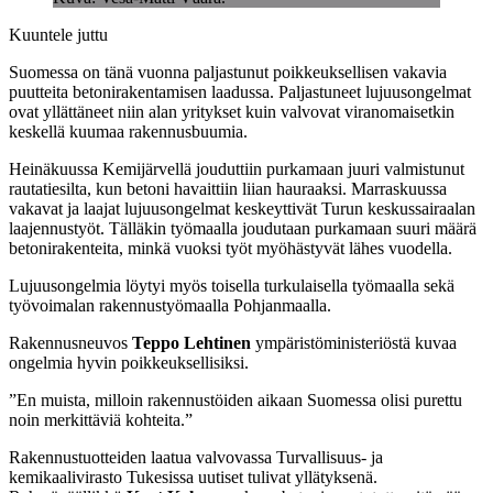
Kuuntele juttu
Suomessa on tänä vuonna paljastunut poikkeuksellisen vakavia
puutteita betonirakentamisen laadussa. Paljastuneet lujuusongelmat
ovat yllättäneet niin alan yritykset kuin valvovat viranomaisetkin
keskellä kuumaa rakennusbuumia.
Heinäkuussa Kemijärvellä jouduttiin purkamaan juuri valmistunut
rautatiesilta, kun betoni havaittiin liian hauraaksi. Marraskuussa
vakavat ja laajat lujuusongelmat keskeyttivät Turun keskussairaalan
laajennustyöt. Tälläkin työmaalla joudutaan purkamaan suuri määrä
betonirakenteita, minkä vuoksi työt myöhästyvät lähes vuodella.
Lujuusongelmia löytyi myös toisella turkulaisella työmaalla sekä
työvoimalan rakennustyömaalla Pohjanmaalla.
Rakennusneuvos
Teppo Lehtinen
ympäristöministeriöstä kuvaa
ongelmia hyvin poikkeuksellisiksi.
”En muista, milloin rakennustöiden aikaan Suomessa olisi purettu
noin merkittäviä kohteita.”
Rakennustuotteiden laatua valvovassa Turvallisuus- ja
kemikaalivirasto Tukesissa uutiset tulivat yllätyksenä.