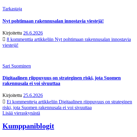
Tarkastaja
Nyt pohtimaan rakennusalan innostavia viestejä!
Kirjoitettu
26.6.2026
8 kommenttia
artikkeliin Nyt pohtimaan rakennusalan innostavia
viestejä!
Sari Suominen
Digitaalinen riippuvuus on strateginen riski, jota Suomen
rakennusala ei voi sivuuttaa
Kirjoitettu
25.6.2026
Ei kommentteja
artikkeliin Digitaalinen riippuvuus on strateginen
riski, jota Suomen rakennusala ei voi sivuuttaa
Lisää vieraskynästä
Kumppaniblogit