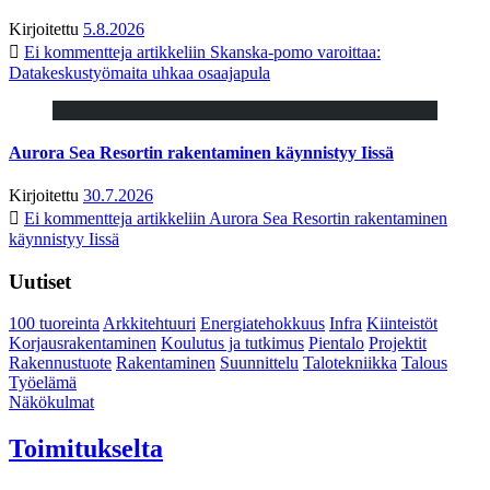
Kirjoitettu
5.8.2026
Ei kommentteja
artikkeliin Skanska-pomo varoittaa:
Datakeskustyömaita uhkaa osaajapula
Aurora Sea Resortin rakentaminen käynnistyy Iissä
Kirjoitettu
30.7.2026
Ei kommentteja
artikkeliin Aurora Sea Resortin rakentaminen
käynnistyy Iissä
Uutiset
100 tuoreinta
Arkkitehtuuri
Energiatehokkuus
Infra
Kiinteistöt
Korjausrakentaminen
Koulutus ja tutkimus
Pientalo
Projektit
Rakennustuote
Rakentaminen
Suunnittelu
Talotekniikka
Talous
Työelämä
Näkökulmat
Toimitukselta