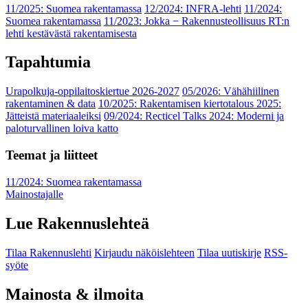
11/2025: Suomea rakentamassa
12/2024: INFRA-lehti
11/2024:
Suomea rakentamassa
11/2023: Jokka − Rakennusteollisuus RT:n
lehti kestävästä rakentamisesta
Tapahtumia
Urapolkuja-oppilaitoskiertue 2026-2027
05/2026: Vähähiilinen
rakentaminen & data
10/2025: Rakentamisen kiertotalous 2025:
Jätteistä materiaaleiksi
09/2024: Recticel Talks 2024: Moderni ja
paloturvallinen loiva katto
Teemat ja liitteet
11/2024: Suomea rakentamassa
Mainostajalle
Lue Rakennuslehteä
Tilaa Rakennuslehti
Kirjaudu näköislehteen
Tilaa uutiskirje
RSS-
syöte
Mainosta & ilmoita