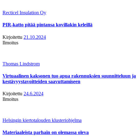
Recticel Insulation Oy
PIR-katto pitää pintansa kovillakin keleillä
Kirjoitettu
21.10.2024
Ilmoitus
Thomas Lindstrom
Virtuaalinen kaksonen tuo apua rakennuksien suunnitteluun ja
kestävyystavoitteiden saavuttamiseen
Kirjoitettu
24.6.2024
Ilmoitus
Helsingin kiertotalouden klusteriohjelma
Materiaaleista parhain on olemassa oleva