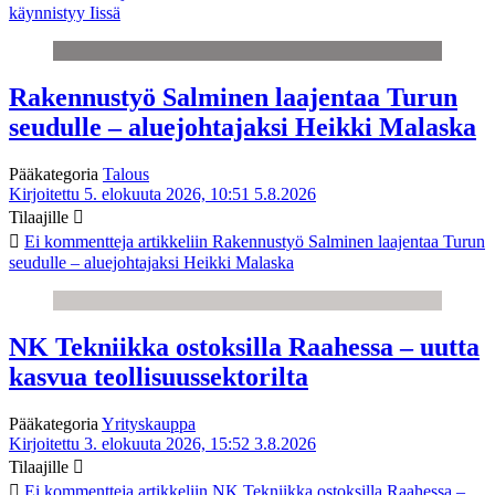
käynnistyy Iissä
Rakennustyö Salminen laajentaa Turun
seudulle – aluejohtajaksi Heikki Malaska
Pääkategoria
Talous
Kirjoitettu 5. elokuuta 2026, 10:51
5.8.2026
Tilaajille
Ei kommentteja
artikkeliin Rakennustyö Salminen laajentaa Turun
seudulle – aluejohtajaksi Heikki Malaska
NK Tekniikka ostoksilla Raahessa – uutta
kasvua teollisuussektorilta
Pääkategoria
Yrityskauppa
Kirjoitettu 3. elokuuta 2026, 15:52
3.8.2026
Tilaajille
Ei kommentteja
artikkeliin NK Tekniikka ostoksilla Raahessa –