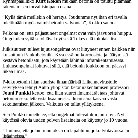
Ryhmäpäällikkö
Kurt Kokon
mukaan betonia on totuttu pitämään
rakentamisen turvallisimpana osana.
”Kyllä tämä meillekin oli herätys. Joudumme nyt ihan eri tavalla
miettimään myös valmisbetonin valvontaa”, Kokko sanoo.
Pelkona on, että paljastuneet ongelmat ovat vain jäävuoren huippu.
Ongelmien syitä selvittävät nyt sekä Tukes että toimiala itse.
Julkisuuteen tulleet lujuusongelmat ovat liittyneet ennen kaikkea niin
kutsuttuun P-lukubetoniin. Kyseessä on korroosiota ja jäätymistä
kestävä betonilaatu, jota käytetään lähinnä infrarakentamisessa.
Lujuusongelmat johtuvat siitä, että betonin joukkoon on päässyt
liikaa ilmaa.
P-lukubetonin liian suurista ilmamääristä Liikennevirastolle
selvityksen tehnyt Aalto-yliopiston betonirakentamisen professori
Jouni Punkki
kertoo, että liian suuret ilmamäärät taas johtuvat
betoniin sekoitettavista lisäaineista. Ilmamäärä kasvaa vasta
sekoittamisen jälkeen. Vaikutus on tullut yllätyksenä.
Sitä Punkki ihmettelee, että ongelmat tulevat ilmi juuri nyt. Nyt
käytössä olevia uuden polven lisäaineita on käytetty jo 10 vuotta.
”Tuntuisi, että jotain muutoksia on tapahtunut joko työtavoissa tai
lisäaineissa.”