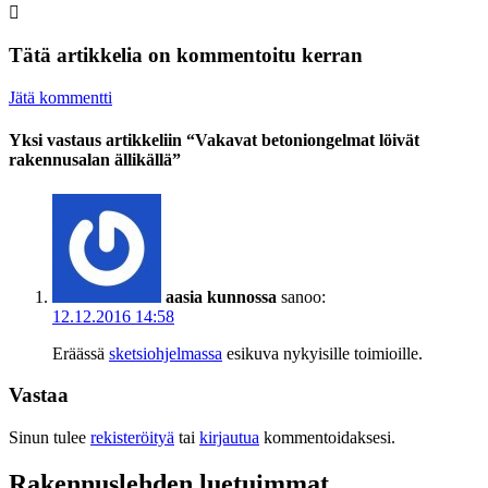
Tätä artikkelia on kommentoitu kerran
Jätä kommentti
Yksi vastaus artikkeliin “Vakavat betoniongelmat löivät
rakennusalan ällikällä”
aasia kunnossa
sanoo:
12.12.2016 14:58
Eräässä
sketsiohjelmassa
esikuva nykyisille toimioille.
Vastaa
Sinun tulee
rekisteröityä
tai
kirjautua
kommentoidaksesi.
Rakennuslehden luetuimmat