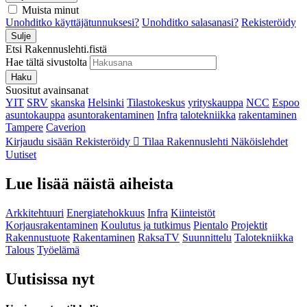
Muista minut
Unohditko käyttäjätunnuksesi?
Unohditko salasanasi?
Rekisteröidy
Sulje
Etsi Rakennuslehti.fistä
Hae tältä sivustolta
Haku
Suositut avainsanat
YIT
SRV
skanska
Helsinki
Tilastokeskus
yrityskauppa
NCC
Espoo
asuntokauppa
asuntorakentaminen
Infra
talotekniikka
rakentaminen
Tampere
Caverion
Kirjaudu sisään
Rekisteröidy
Tilaa Rakennuslehti
Näköislehdet
Uutiset
Lue lisää näistä aiheista
Arkkitehtuuri
Energiatehokkuus
Infra
Kiinteistöt
Korjausrakentaminen
Koulutus ja tutkimus
Pientalo
Projektit
Rakennustuote
Rakentaminen
RaksaTV
Suunnittelu
Talotekniikka
Talous
Työelämä
Uutisissa nyt