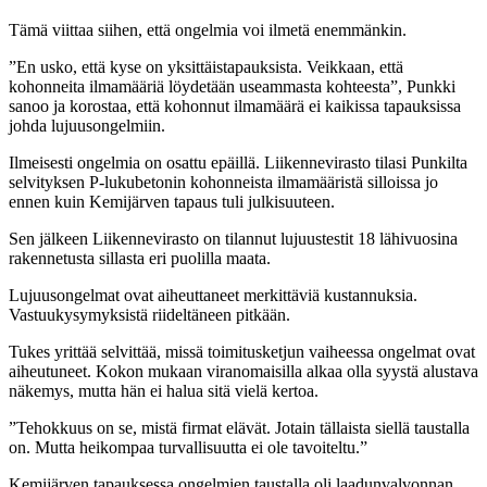
Tämä viittaa siihen, että ongelmia voi ilmetä enemmänkin.
”En usko, että kyse on yksittäistapauksista. Veikkaan, että
kohonneita ilmamääriä löydetään useammasta kohteesta”, Punkki
sanoo ja korostaa, että kohonnut ilmamäärä ei kaikissa tapauksissa
johda lujuusongelmiin.
Ilmeisesti ongelmia on osattu epäillä. Liikennevirasto tilasi Punkilta
selvityksen P-lukubetonin kohonneista ilmamääristä silloissa jo
ennen kuin Kemijärven tapaus tuli julkisuuteen.
Sen jälkeen Liikennevirasto on tilannut lujuustestit 18 lähivuosina
rakennetusta sillasta eri puolilla maata.
Lujuusongelmat ovat aiheuttaneet merkittäviä kustannuksia.
Vastuukysymyksistä riideltäneen pitkään.
Tukes yrittää selvittää, missä toimitusketjun vaiheessa ongelmat ovat
aiheutuneet. Kokon mukaan viranomaisilla alkaa olla syystä alustava
näkemys, mutta hän ei halua sitä vielä kertoa.
”Tehokkuus on se, mistä firmat elävät. Jotain tällaista siellä taustalla
on. Mutta heikompaa turvallisuutta ei ole tavoiteltu.”
Kemijärven tapauksessa ongelmien taustalla oli laadunvalvonnan