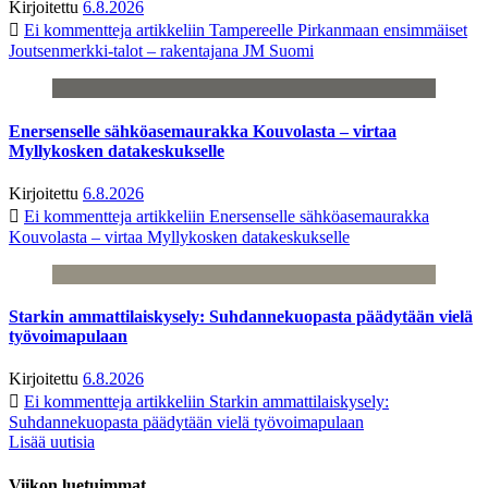
Kirjoitettu
6.8.2026
Ei kommentteja
artikkeliin Tampereelle Pirkanmaan ensimmäiset
Joutsenmerkki-talot – rakentajana JM Suomi
Enersenselle sähköasemaurakka Kouvolasta – virtaa
Myllykosken datakeskukselle
Kirjoitettu
6.8.2026
Ei kommentteja
artikkeliin Enersenselle sähköasemaurakka
Kouvolasta – virtaa Myllykosken datakeskukselle
Starkin ammattilaiskysely: Suhdannekuopasta päädytään vielä
työvoimapulaan
Kirjoitettu
6.8.2026
Ei kommentteja
artikkeliin Starkin ammattilaiskysely:
Suhdannekuopasta päädytään vielä työvoimapulaan
Lisää uutisia
Viikon luetuimmat