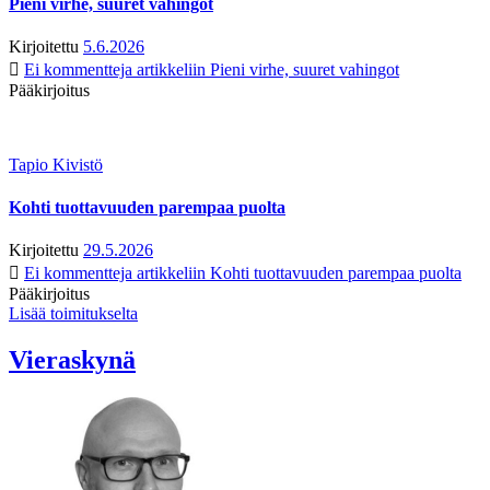
Pieni virhe, suuret vahingot
Kirjoitettu
5.6.2026
Ei kommentteja
artikkeliin Pieni virhe, suuret vahingot
Pääkirjoitus
Tapio Kivistö
Kohti tuottavuuden parempaa puolta
Kirjoitettu
29.5.2026
Ei kommentteja
artikkeliin Kohti tuottavuuden parempaa puolta
Pääkirjoitus
Lisää toimitukselta
Vieraskynä