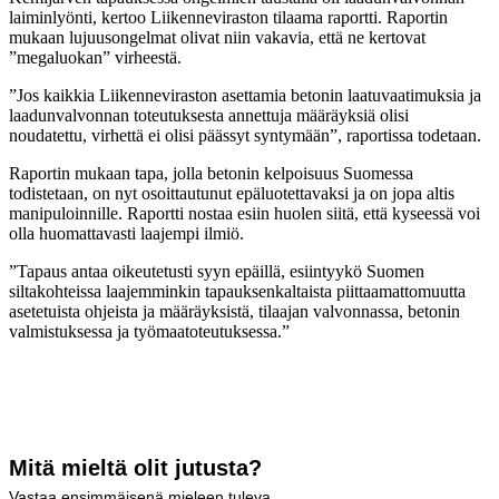
laiminlyönti, kertoo Liikenneviraston tilaama raportti. Raportin
mukaan lujuusongelmat olivat niin vakavia, että ne kertovat
”megaluokan” virheestä.
”Jos kaikkia Liikenneviraston asettamia betonin laatuvaatimuksia ja
laadunvalvonnan toteutuksesta annettuja määräyksiä olisi
noudatettu, virhettä ei olisi päässyt syntymään”, raportissa todetaan.
Raportin mukaan tapa, jolla betonin kelpoisuus Suomessa
todistetaan, on nyt osoittautunut epäluotettavaksi ja on jopa altis
manipuloinnille. Raportti nostaa esiin huolen siitä, että kyseessä voi
olla huomattavasti laajempi ilmiö.
”Tapaus antaa oikeutetusti syyn epäillä, esiintyykö Suomen
siltakohteissa laajemminkin tapauksenkaltaista piittaamattomuutta
asetetuista ohjeista ja määräyksistä, tilaajan valvonnassa, betonin
valmistuksessa ja työmaatoteutuksessa.”
Mitä mieltä olit jutusta?
Vastaa ensimmäisenä mieleen tuleva