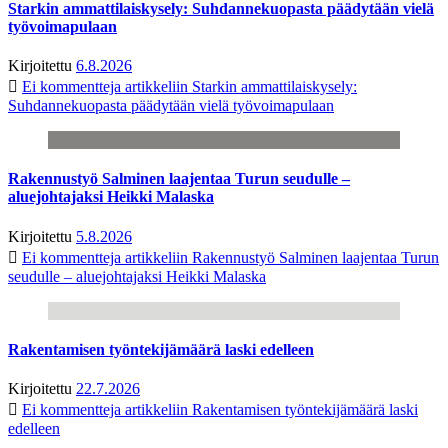
Starkin ammattilaiskysely: Suhdannekuopasta päädytään vielä
työvoimapulaan
Kirjoitettu
6.8.2026
Ei kommentteja
artikkeliin Starkin ammattilaiskysely:
Suhdannekuopasta päädytään vielä työvoimapulaan
Rakennustyö Salminen laajentaa Turun seudulle –
aluejohtajaksi Heikki Malaska
Kirjoitettu
5.8.2026
Ei kommentteja
artikkeliin Rakennustyö Salminen laajentaa Turun
seudulle – aluejohtajaksi Heikki Malaska
Rakentamisen työntekijämäärä laski edelleen
Kirjoitettu
22.7.2026
Ei kommentteja
artikkeliin Rakentamisen työntekijämäärä laski
edelleen