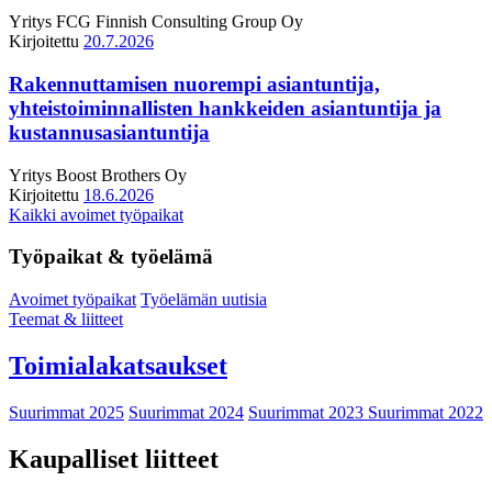
Yritys
FCG Finnish Consulting Group Oy
Kirjoitettu
20.7.2026
Rakennuttamisen nuorempi asiantuntija,
yhteistoiminnallisten hankkeiden asiantuntija ja
kustannusasiantuntija
Yritys
Boost Brothers Oy
Kirjoitettu
18.6.2026
Kaikki avoimet työpaikat
Työpaikat & työelämä
Avoimet työpaikat
Työelämän uutisia
Teemat & liitteet
Toimialakatsaukset
Suurimmat 2025
Suurimmat 2024
Suurimmat 2023
Suurimmat 2022
Kaupalliset liitteet