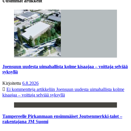
Uusimmat artikkelit
Joensuun uudesta uimahallista kolme kisaajaa – voittaja selviää
syksyllä
Kirjoitettu
6.8.2026
Ei kommentteja
artikkeliin Joensuun uudesta uimahallista kolme
kisaajaa – voittaja selviää syksyllä
Tampereelle Pirkanmaan ensimmäiset Joutsenmerkki-talot –
rakentajana JM Suomi