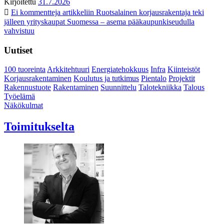
Kirjoitettu
31.7.2026
Ei kommentteja
artikkeliin Ruotsalainen korjausrakentaja teki
jälleen yrityskaupat Suomessa – asema pääkaupunkiseudulla
vahvistuu
Uutiset
100 tuoreinta
Arkkitehtuuri
Energiatehokkuus
Infra
Kiinteistöt
Korjausrakentaminen
Koulutus ja tutkimus
Pientalo
Projektit
Rakennustuote
Rakentaminen
Suunnittelu
Talotekniikka
Talous
Työelämä
Näkökulmat
Toimitukselta