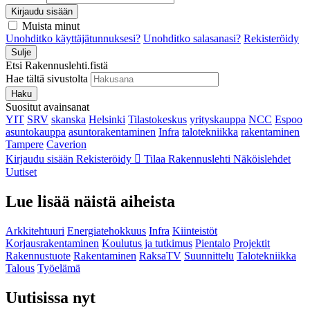
Kirjaudu sisään
Muista minut
Unohditko käyttäjätunnuksesi?
Unohditko salasanasi?
Rekisteröidy
Sulje
Etsi Rakennuslehti.fistä
Hae tältä sivustolta
Haku
Suositut avainsanat
YIT
SRV
skanska
Helsinki
Tilastokeskus
yrityskauppa
NCC
Espoo
asuntokauppa
asuntorakentaminen
Infra
talotekniikka
rakentaminen
Tampere
Caverion
Kirjaudu sisään
Rekisteröidy
Tilaa Rakennuslehti
Näköislehdet
Uutiset
Lue lisää näistä aiheista
Arkkitehtuuri
Energiatehokkuus
Infra
Kiinteistöt
Korjausrakentaminen
Koulutus ja tutkimus
Pientalo
Projektit
Rakennustuote
Rakentaminen
RaksaTV
Suunnittelu
Talotekniikka
Talous
Työelämä
Uutisissa nyt