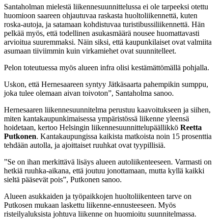
Santaholman mielestä liikennesuunnittelussa ei ole tarpeeksi otettu
huomioon saareen ohjautuvaa raskasta huoltoliikennettä, kuten
roska-autoja, ja satamaan kohdistuvaa turistibussiliikennettä. Hän
pelkää myös, että todellinen asukasmäärä nousee huomattavasti
arvioitua suuremmaksi. Näin siksi, että kaupunkilaiset ovat valmiita
asumaan tiiviimmin kuin virkamiehet ovat suunnitelleet.
Pelon toteutuessa myös alueen infra olisi kestämättömällä pohjalla.
Uskon, että Hernesaareen syntyy Jätkäsaarta pahempikin sumppu,
joka tulee olemaan aivan toivoton”, Santaholma sanoo.
Hernesaaren liikennesuunnitelma perustuu kaavoitukseen ja siihen,
miten kantakaupunkimaisessa ympäristössä liikenne yleensä
hoidetaan, kertoo Helsingin liikennesuunnittelupäällikkö
Reetta
Putkonen
. Kantakaupungissa kaikista matkoista noin 15 prosenttia
tehdään autolla, ja ajoittaiset ruuhkat ovat tyypillisiä.
”Se on ihan merkittävä lisäys alueen autoliikenteeseen. Varmasti on
hetkiä ruuhka-aikana, että joutuu jonottamaan, mutta kyllä kaikki
sieltä pääsevät pois”, Putkonen sanoo.
Alueen asukkaiden ja työpaikkojen huoltoliikenteen tarve on
Putkosen mukaan laskettu liikenne-ennusteeseen. Myös
risteilyaluksista johtuva liikenne on huomioitu suunnitelmassa.