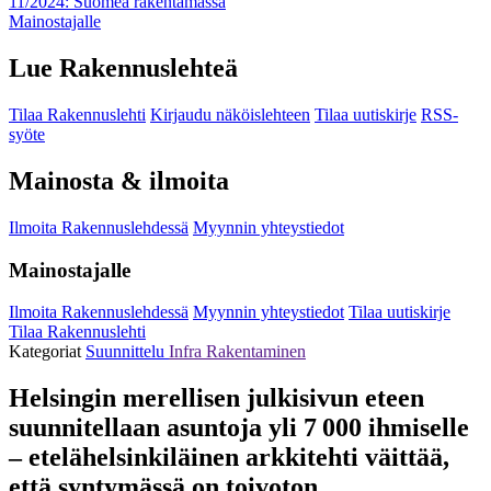
11/2024: Suomea rakentamassa
Mainostajalle
Lue Rakennuslehteä
Tilaa Rakennuslehti
Kirjaudu näköislehteen
Tilaa uutiskirje
RSS-
syöte
Mainosta & ilmoita
Ilmoita Rakennuslehdessä
Myynnin yhteystiedot
Mainostajalle
Ilmoita Rakennuslehdessä
Myynnin yhteystiedot
Tilaa uutiskirje
Tilaa Rakennuslehti
Kategoriat
Suunnittelu
Infra
Rakentaminen
Helsingin merellisen julkisivun eteen
suunnitellaan asuntoja yli 7 000 ihmiselle
– etelähelsinkiläinen arkkitehti väittää,
että syntymässä on toivoton