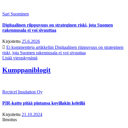
Sari Suominen
Digitaalinen riippuvuus on strateginen riski, jota Suomen
rakennusala ei voi sivuuttaa
Kirjoitettu
25.6.2026
Ei kommentteja
artikkeliin Digitaalinen riippuvuus on strateginen
riski, jota Suomen rakennusala ei voi sivuuttaa
Lisää vieraskynästä
Kumppaniblogit
Recticel Insulation Oy
PIR-katto pitää pintansa kovillakin keleillä
Kirjoitettu
21.10.2024
Ilmoitus