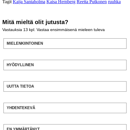
Tagit
Kaija Santaholma
Kaisa Hernberg
Reetta Putkonen
ruuhka
Mitä mieltä olit jutusta?
Vastauksia
13
kpl. Vastaa ensimmäisenä mieleen tuleva
MIELENKIINTOINEN
HYÖDYLLINEN
UUTTA TIETOA
YHDENTEKEVÄ
EN YMMÄRTÄNYT