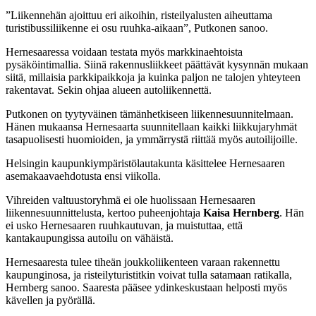
”Liikennehän ajoittuu eri aikoihin, risteilyalusten aiheuttama
turistibussiliikenne ei osu ruuhka-aikaan”, Putkonen sanoo.
Hernesaaressa voidaan testata myös markkinaehtoista
pysäköintimallia. Siinä rakennusliikkeet päättävät kysynnän mukaan
siitä, millaisia parkkipaikkoja ja kuinka paljon ne talojen yhteyteen
rakentavat. Sekin ohjaa alueen autoliikennettä.
Putkonen on tyytyväinen tämänhetkiseen liikennesuunnitelmaan.
Hänen mukaansa Hernesaarta suunnitellaan kaikki liikkujaryhmät
tasapuolisesti huomioiden, ja ymmärrystä riittää myös autoilijoille.
Helsingin kaupunkiympäristölautakunta käsittelee Hernesaaren
asemakaavaehdotusta ensi viikolla.
Vihreiden valtuustoryhmä ei ole huolissaan Hernesaaren
liikennesuunnittelusta, kertoo puheenjohtaja
Kaisa Hernberg
. Hän
ei usko Hernesaaren ruuhkautuvan, ja muistuttaa, että
kantakaupungissa autoilu on vähäistä.
Hernesaaresta tulee tiheän joukkoliikenteen varaan rakennettu
kaupunginosa, ja risteilyturistitkin voivat tulla satamaan ratikalla,
Hernberg sanoo. Saaresta pääsee ydinkeskustaan helposti myös
kävellen ja pyörällä.