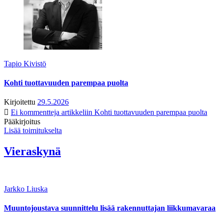
Tapio Kivistö
Kohti tuottavuuden parempaa puolta
Kirjoitettu
29.5.2026
Ei kommentteja
artikkeliin Kohti tuottavuuden parempaa puolta
Pääkirjoitus
Lisää toimitukselta
Vieraskynä
Jarkko Liuska
Muuntojoustava suunnittelu lisää rakennuttajan liikkumavaraa