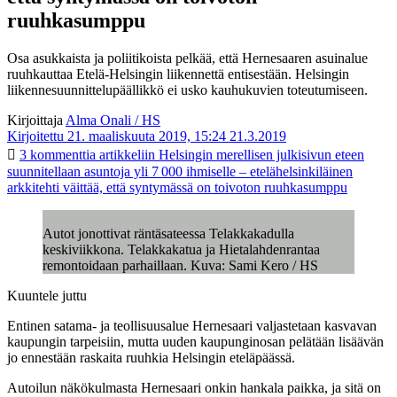
ruuhkasumppu
Osa asukkaista ja poliitikoista pelkää, että Hernesaaren asuinalue
ruuhkauttaa Etelä-Helsingin liikennettä entisestään. Helsingin
liikennesuunnittelupäällikkö ei usko kauhukuvien toteutumiseen.
Kirjoittaja
Alma Onali / HS
Kirjoitettu 21. maaliskuuta 2019, 15:24
21.3.2019
3 kommenttia
artikkeliin Helsingin merellisen julkisivun eteen
suunnitellaan asuntoja yli 7 000 ihmiselle – etelähelsinkiläinen
arkkitehti väittää, että syntymässä on toivoton ruuhkasumppu
Autot jonottivat räntäsateessa Telakkakadulla
keskiviikkona. Telakkakatua ja Hietalahdenrantaa
remontoidaan parhaillaan. Kuva: Sami Kero / HS
Kuuntele juttu
Entinen satama- ja teollisuusalue Hernesaari valjastetaan kasvavan
kaupungin tarpeisiin, mutta uuden kaupunginosan pelätään lisäävän
jo ennestään raskaita ruuhkia Helsingin eteläpäässä.
Autoilun näkökulmasta Hernesaari onkin hankala paikka, ja sitä on