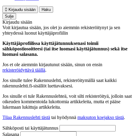
Kirjaudu sisään
Haku
Sulje
Kirjaudu sisään
Voit kirjautua sisään, jos olet jo aiemmin rekisteröitynyt ja sen
yhteydessä luonut käyttäjäprofiilin
Käyttäjäprofiilissa käyttäjätunnuksenasi toimii
sähköpostiosoitteesi (tai itse luomasi käyttäjätunnus) sekä itse
luomasi salasana.
Jos et ole aiemmin kirjautunut sisään, sinun on ensin
rekisteröidyttävä täällä
.
Jos sinulle tulee Rakennuslehti, rekisteröitymällä saat kaikki
rakennuslehti.fi-sisällöt luettavaksesi.
Jos sinulle ei tule Rakennuslehteä, voit silti rekisteröityä, jolloin saat
oikeuden kommentoida lukottomia artikkeleita, mutta et pääse
lukemaan lukittuja artikkeleita.
Tilaa Rakennuslehti tästä
tai hyödynnä
maksuton koejakso tästä
.
Sähköposti tai käyttäjätunnus
Salasana