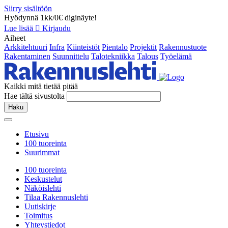
Siirry sisältöön
Hyödynnä 1kk/0€ diginäyte!
Lue lisää
Kirjaudu
Aiheet
Arkkitehtuuri
Infra
Kiinteistöt
Pientalo
Projektit
Rakennustuote
Rakentaminen
Suunnittelu
Talotekniikka
Talous
Työelämä
Kaikki mitä tietää pitää
Hae tältä sivustolta
Haku
Etusivu
100 tuoreinta
Suurimmat
100 tuoreinta
Keskustelut
Näköislehti
Tilaa Rakennuslehti
Uutiskirje
Toimitus
Yhteystiedot