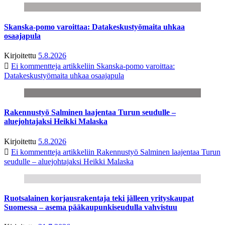
Skanska-pomo varoittaa: Datakeskustyömaita uhkaa
osaajapula
Kirjoitettu
5.8.2026
Ei kommentteja
artikkeliin Skanska-pomo varoittaa:
Datakeskustyömaita uhkaa osaajapula
Rakennustyö Salminen laajentaa Turun seudulle –
aluejohtajaksi Heikki Malaska
Kirjoitettu
5.8.2026
Ei kommentteja
artikkeliin Rakennustyö Salminen laajentaa Turun
seudulle – aluejohtajaksi Heikki Malaska
Ruotsalainen korjausrakentaja teki jälleen yrityskaupat
Suomessa – asema pääkaupunkiseudulla vahvistuu