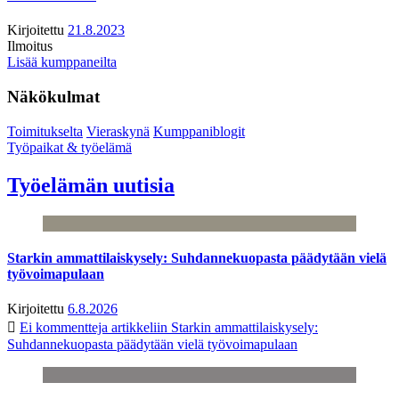
Kirjoitettu
21.8.2023
Ilmoitus
Lisää kumppaneilta
Näkökulmat
Toimitukselta
Vieraskynä
Kumppaniblogit
Työpaikat & työelämä
Työelämän uutisia
Starkin ammattilaiskysely: Suhdannekuopasta päädytään vielä
työvoimapulaan
Kirjoitettu
6.8.2026
Ei kommentteja
artikkeliin Starkin ammattilaiskysely:
Suhdannekuopasta päädytään vielä työvoimapulaan