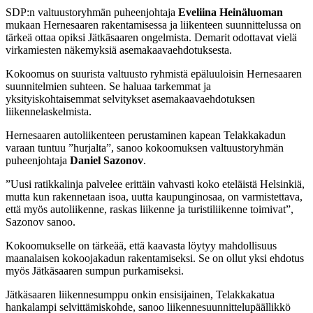
SDP:n valtuustoryhmän puheenjohtaja
Eveliina Heinäluoman
mukaan Hernesaaren rakentamisessa ja liikenteen suunnittelussa on
tärkeä ottaa opiksi Jätkäsaaren ongelmista. Demarit odottavat vielä
virkamiesten näkemyksiä asemakaavaehdotuksesta.
Kokoomus on suurista valtuusto ryhmistä epäluuloisin Hernesaaren
suunnitelmien suhteen. Se haluaa tarkemmat ja
yksityiskohtaisemmat selvitykset asemakaavaehdotuksen
liikennelaskelmista.
Hernesaaren autoliikenteen perustaminen kapean Telakkakadun
varaan tuntuu ”hurjalta”, sanoo kokoomuksen valtuustoryhmän
puheenjohtaja
Daniel Sazonov
.
”Uusi ratikkalinja palvelee erittäin vahvasti koko eteläistä Helsinkiä,
mutta kun rakennetaan isoa, uutta kaupunginosaa, on varmistettava,
että myös autoliikenne, raskas liikenne ja turistiliikenne toimivat”,
Sazonov sanoo.
Kokoomukselle on tärkeää, että kaavasta löytyy mahdollisuus
maanalaisen kokoojakadun rakentamiseksi. Se on ollut yksi ehdotus
myös Jätkäsaaren sumpun purkamiseksi.
Jätkäsaaren liikennesumppu onkin ensisijainen, Telakkakatua
hankalampi selvittämiskohde, sanoo liikennesuunnittelupäällikkö