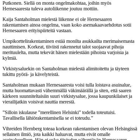
Putkonen. Siellä on monta ongelmakohtaa, joihin myös
Hernesaaresta tuleva autoliikenne joutuu mottiin.
Kaija Santaholman mielestä liikenne ei ole Hernesaaren
rakentamisen ainoa ongelma, vaan koko asemakaavaehdotus sotii
Hernesaaren erityispiirteitä vastaan.
Umpikorttelirakentaminen estää monilta asukkailta merimaisemasta
nauttimisen. Korkeat, tiiviisti rakennetut talot suojaavat pihoja
merituulelta, mutta tekevät hänen mielestään pihoista varjoisia ja
kylmiä.
Virkistysaluekin on Santaholman mielestä alimitoitettu ja täyteen
tukittu pyörä- ja kävelyteistä.
Santaholman mukaan Hernesaaresta voisi tulla loistava asuinalue,
mutta huomattavasti vähemmällä väkimäärällä ja siten, että saaren
kärkeen suunniteltaisiin suuri virkistysalue, jossa kaupunkilaiset ja
vierailijatkin voisivat nauttia merestä.
”Silloin iskulause ”merellinen Helsinki” todella toteutuisi.
Tavallisella lähiörakentamisella se ei toteudu.”
Vihreiden Hernberg toteaa korkean rakentamisen olevan Helsingissä
sellainen ilmiö, jota kaikki haluavat, mutta eivät omalle
asuinalueelleen. Hän ei usko tiiviyden vähentävän Hernesaaren