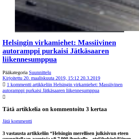
Helsingin virkamiehet: Massiivinen
autoramppi purkaisi Jätkäsaaren
liikennesumppua
Pääkategoria
Suunnittelu
Kirjoitettu 20. maaliskuuta 2019, 15:12
20.3.2019
1 kommentti
artikkeliin Helsingin virkamiehet: Massiivinen
autoramppi purkaisi Jätkäsaaren liikennesumppua
Tätä artikkelia on kommentoitu 3 kertaa
Jätä kommentti
3 vastausta artikkeliin “Helsingin merellisen julkisivun eteen
suunnitellaan asuntoja yli 7 000 ihmiselle – etelähelsinkiläinen