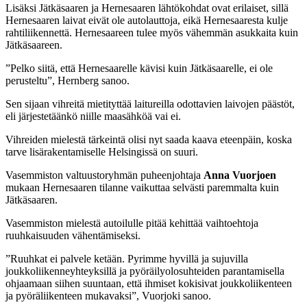
Lisäksi Jätkäsaaren ja Hernesaaren lähtökohdat ovat erilaiset, sillä
Hernesaaren laivat eivät ole autolauttoja, eikä Hernesaaresta kulje
rahtiliikennettä. Hernesaareen tulee myös vähemmän asukkaita kuin
Jätkäsaareen.
”Pelko siitä, että Hernesaarelle kävisi kuin Jätkäsaarelle, ei ole
perusteltu”, Hernberg sanoo.
Sen sijaan vihreitä mietityttää laitureilla odottavien laivojen päästöt,
eli järjestetäänkö niille maasähköä vai ei.
Vihreiden mielestä tärkeintä olisi nyt saada kaava eteenpäin, koska
tarve lisärakentamiselle Helsingissä on suuri.
Vasemmiston valtuustoryhmän puheenjohtaja
Anna Vuorjoen
mukaan Hernesaaren tilanne vaikuttaa selvästi paremmalta kuin
Jätkäsaaren.
Vasemmiston mielestä autoilulle pitää kehittää vaihtoehtoja
ruuhkaisuuden vähentämiseksi.
”Ruuhkat ei palvele ketään. Pyrimme hyvillä ja sujuvilla
joukkoliikenneyhteyksillä ja pyöräilyolosuhteiden parantamisella
ohjaamaan siihen suuntaan, että ihmiset kokisivat joukkoliikenteen
ja pyöräliikenteen mukavaksi”, Vuorjoki sanoo.