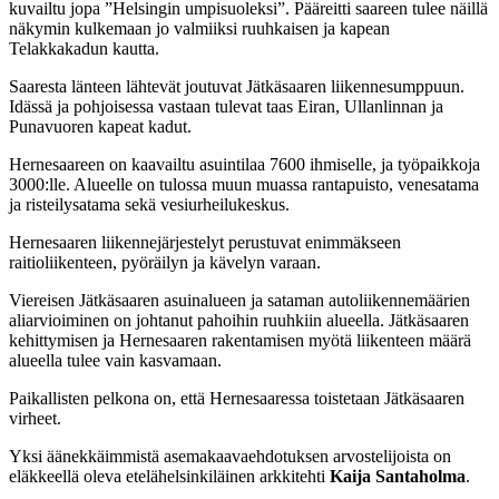
kuvailtu jopa ”Helsingin umpisuoleksi”. Pääreitti saareen tulee näillä
näkymin kulkemaan jo valmiiksi ruuhkaisen ja kapean
Telakkakadun kautta.
Saaresta länteen lähtevät joutuvat Jätkäsaaren liikennesumppuun.
Idässä ja pohjoisessa vastaan tulevat taas Eiran, Ullanlinnan ja
Punavuoren kapeat kadut.
Hernesaareen on kaavailtu asuintilaa 7600 ihmiselle, ja työpaikkoja
3000:lle. Alueelle on tulossa muun muassa rantapuisto, venesatama
ja risteilysatama sekä vesiurheilukeskus.
Hernesaaren liikennejärjestelyt perustuvat enimmäkseen
raitioliikenteen, pyöräilyn ja kävelyn varaan.
Viereisen Jätkäsaaren asuinalueen ja sataman autoliikennemäärien
aliarvioiminen on johtanut pahoihin ruuhkiin alueella. Jätkäsaaren
kehittymisen ja Hernesaaren rakentamisen myötä liikenteen määrä
alueella tulee vain kasvamaan.
Paikallisten pelkona on, että Hernesaaressa toistetaan Jätkäsaaren
virheet.
Yksi äänekkäimmistä asemakaavaehdotuksen arvostelijoista on
eläkkeellä oleva etelähelsinkiläinen arkkitehti
Kaija Santaholma
.