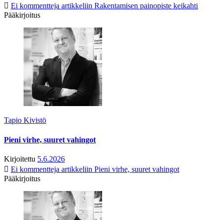
Ei kommentteja
artikkeliin Rakentamisen painopiste keikahti
Pääkirjoitus
Tapio Kivistö
Pieni virhe, suuret vahingot
Kirjoitettu
5.6.2026
Ei kommentteja
artikkeliin Pieni virhe, suuret vahingot
Pääkirjoitus