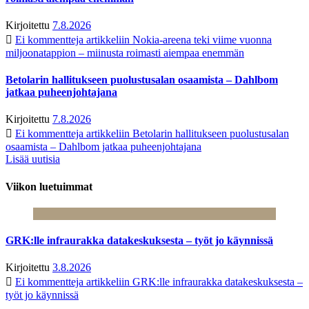
Kirjoitettu
7.8.2026
Ei kommentteja
artikkeliin Nokia-areena teki viime vuonna
miljoonatappion – miinusta roimasti aiempaa enemmän
Betolarin hallitukseen puolustusalan osaamista – Dahlbom
jatkaa puheenjohtajana
Kirjoitettu
7.8.2026
Ei kommentteja
artikkeliin Betolarin hallitukseen puolustusalan
osaamista – Dahlbom jatkaa puheenjohtajana
Lisää uutisia
Viikon luetuimmat
GRK:lle infraurakka datakeskuksesta – työt jo käynnissä
Kirjoitettu
3.8.2026
Ei kommentteja
artikkeliin GRK:lle infraurakka datakeskuksesta –
työt jo käynnissä