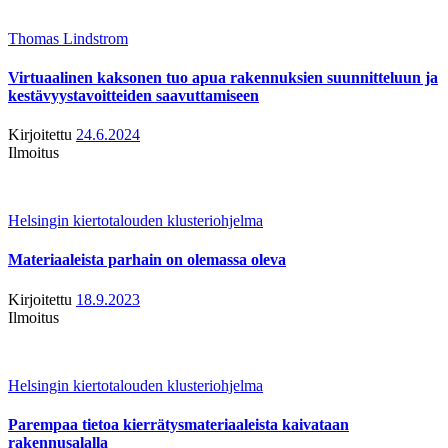
Thomas Lindstrom
Virtuaalinen kaksonen tuo apua rakennuksien suunnitteluun ja
kestävyystavoitteiden saavuttamiseen
Kirjoitettu
24.6.2024
Ilmoitus
Helsingin kiertotalouden klusteriohjelma
Materiaaleista parhain on olemassa oleva
Kirjoitettu
18.9.2023
Ilmoitus
Helsingin kiertotalouden klusteriohjelma
Parempaa tietoa kierrätysmateriaaleista kaivataan
rakennusalalla