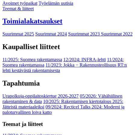
Avoimet työpaikat
Työelämän uutisia
Teemat & liitteet
Toimialakatsaukset
Suurimmat 2025
Suurimmat 2024
Suurimmat 2023
Suurimmat 2022
Kaupalliset liitteet
11/2025: Suomea rakentamassa
12/2024: INFRA-lehti
11/2024:
Suomea rakentamassa
11/2023: Jokka − Rakennusteollisuus RT:n
lehti kestävästä rakentamisesta
Tapahtumia
Urapolkuja-oppilaitoskiertue 2026-2027
05/2026: Vähähiilinen
rakentaminen & data
10/2025: Rakentamisen kiertotalous 2025:
Jätteistä materiaaleiksi
09/2024: Recticel Talks 2024: Moderni ja
paloturvallinen loiva katto
Teemat ja liitteet