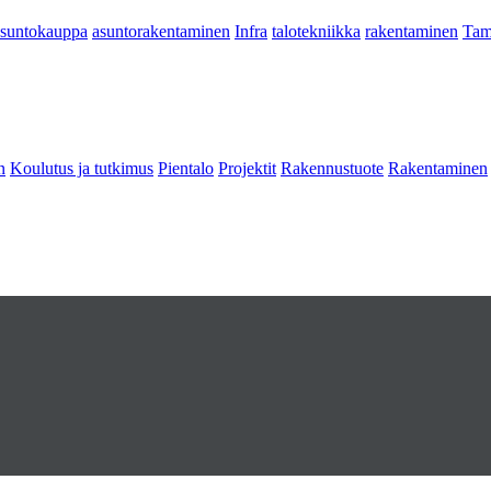
asuntokauppa
asuntorakentaminen
Infra
talotekniikka
rakentaminen
Tam
n
Koulutus ja tutkimus
Pientalo
Projektit
Rakennustuote
Rakentaminen