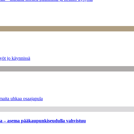
yöt jo käynnissä
maita uhkaa osaajapula
ssa – asema pääkaupunkiseudulla vahvistuu