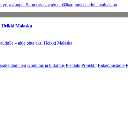
leen yrityskaupat Suomessa – asema pääkaupunkiseudulla vahvistuu
i Heikki Malaska
eudulle – aluejohtajaksi Heikki Malaska
srakentaminen
Koulutus ja tutkimus
Pientalo
Projektit
Rakennustuote
R