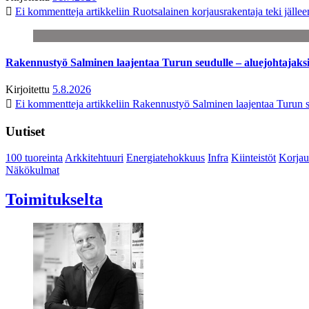
Ei kommentteja
artikkeliin Ruotsalainen korjausrakentaja teki jäl
Rakennustyö Salminen laajentaa Turun seudulle – aluejohtajaks
Kirjoitettu
5.8.2026
Ei kommentteja
artikkeliin Rakennustyö Salminen laajentaa Turun s
Uutiset
100 tuoreinta
Arkkitehtuuri
Energiatehokkuus
Infra
Kiinteistöt
Korjau
Näkökulmat
Toimitukselta