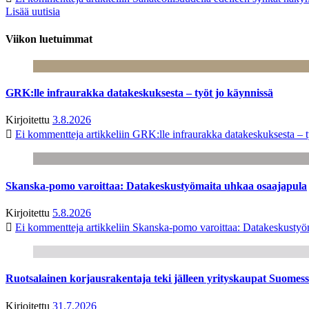
Lisää uutisia
Viikon luetuimmat
GRK:lle infraurakka datakeskuksesta – työt jo käynnissä
Kirjoitettu
3.8.2026
Ei kommentteja
artikkeliin GRK:lle infraurakka datakeskuksesta – t
Skanska-pomo varoittaa: Datakeskustyömaita uhkaa osaajapula
Kirjoitettu
5.8.2026
Ei kommentteja
artikkeliin Skanska-pomo varoittaa: Datakeskustyö
Ruotsalainen korjausrakentaja teki jälleen yrityskaupat Suome
Kirjoitettu
31.7.2026