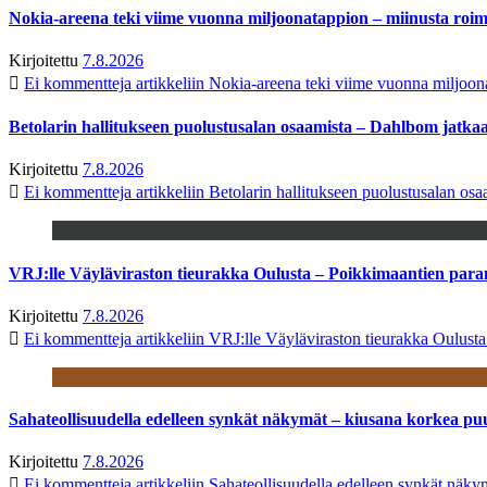
Nokia-areena teki viime vuonna miljoonatappion – miinusta ro
Kirjoitettu
7.8.2026
Ei kommentteja
artikkeliin Nokia-areena teki viime vuonna miljoo
Betolarin hallitukseen puolustusalan osaamista – Dahlbom jatk
Kirjoitettu
7.8.2026
Ei kommentteja
artikkeliin Betolarin hallitukseen puolustusalan o
VRJ:lle Väyläviraston tieurakka Oulusta – Poikkimaantien par
Kirjoitettu
7.8.2026
Ei kommentteja
artikkeliin VRJ:lle Väyläviraston tieurakka Oulust
Sahateollisuudella edelleen synkät näkymät – kiusana korkea pu
Kirjoitettu
7.8.2026
Ei kommentteja
artikkeliin Sahateollisuudella edelleen synkät näk