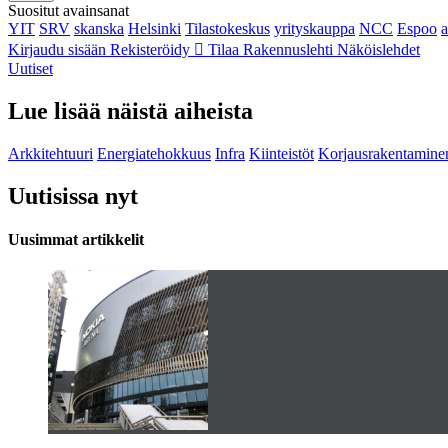
Suositut avainsanat
YIT
SRV
skanska
Helsinki
Tilastokeskus
yrityskauppa
NCC
Espoo
Kirjaudu sisään
Rekisteröidy
Tilaa Rakennuslehti
Näköislehdet
Uutiset
Lue lisää näistä aiheista
Arkkitehtuuri
Energiatehokkuus
Infra
Kiinteistöt
Korjausrakentamine
Uutisissa nyt
Uusimmat artikkelit