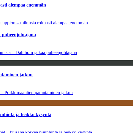
imasti aiempaa enemmän
natappion – miinusta roimasti aiempaa enemmän
aa puheenjohtajana
saamista – Dahlbom jatkaa puheenjohtajana
antaminen jatkuu
a – Poikkimaantien parantaminen jatkuu
unhinta ja heikko kysyntä
ymät – kiusana korkea puunhinta ja heikko kysyntä