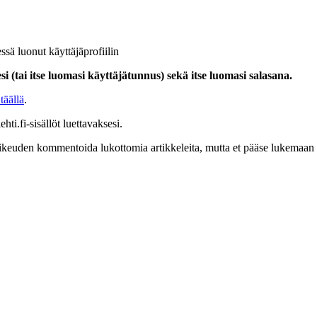
ssä luonut käyttäjäprofiilin
i (tai itse luomasi käyttäjätunnus) sekä itse luomasi salasana.
täällä
.
hti.fi-sisällöt luettavaksesi.
at oikeuden kommentoida lukottomia artikkeleita, mutta et pääse lukemaan l