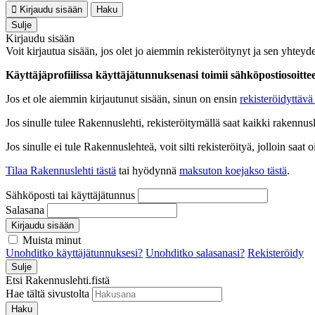
Kirjaudu sisään
Haku
Sulje
Kirjaudu sisään
Voit kirjautua sisään, jos olet jo aiemmin rekisteröitynyt ja sen yhteyde
Käyttäjäprofiilissa käyttäjätunnuksenasi toimii sähköpostiosoittees
Jos et ole aiemmin kirjautunut sisään, sinun on ensin
rekisteröidyttävä 
Jos sinulle tulee Rakennuslehti, rekisteröitymällä saat kaikki rakennusle
Jos sinulle ei tule Rakennuslehteä, voit silti rekisteröityä, jolloin sa
Tilaa Rakennuslehti tästä
tai hyödynnä
maksuton koejakso tästä
.
Sähköposti tai käyttäjätunnus
Salasana
Kirjaudu sisään
Muista minut
Unohditko käyttäjätunnuksesi?
Unohditko salasanasi?
Rekisteröidy
Sulje
Etsi Rakennuslehti.fistä
Hae tältä sivustolta
Haku