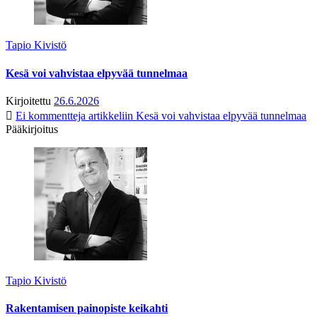
Tapio Kivistö
Kesä voi vahvistaa elpyvää tunnelmaa
Kirjoitettu
26.6.2026
Ei kommentteja
artikkeliin Kesä voi vahvistaa elpyvää tunnelmaa
Pääkirjoitus
Tapio Kivistö
Rakentamisen painopiste keikahti