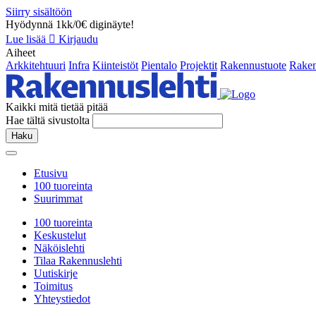
Siirry sisältöön
Hyödynnä 1kk/0€ diginäyte!
Lue lisää
Kirjaudu
Aiheet
Arkkitehtuuri
Infra
Kiinteistöt
Pientalo
Projektit
Rakennustuote
Raken
Kaikki mitä tietää pitää
Hae tältä sivustolta
Haku
Etusivu
100 tuoreinta
Suurimmat
100 tuoreinta
Keskustelut
Näköislehti
Tilaa Rakennuslehti
Uutiskirje
Toimitus
Yhteystiedot