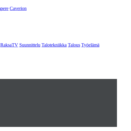
pere
Caverion
RaksaTV
Suunnittelu
Talotekniikka
Talous
Työelämä