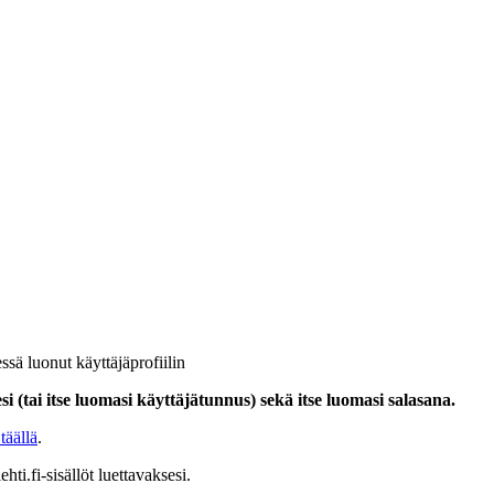
ssä luonut käyttäjäprofiilin
i (tai itse luomasi käyttäjätunnus) sekä itse luomasi salasana.
täällä
.
hti.fi-sisällöt luettavaksesi.