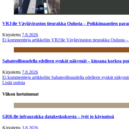
VRJ:lle Väyläviraston tieurakka Oulusta – Poikkimaantien par
Kirjoitettu
7.8.2026
Ei kommentteja
artikkeliin VRJ:lle Väyläviraston tieurakka Oulusta 
Sahateollisuudella edelleen synkät näkymät – kiusana korkea pu
Kirjoitettu
7.8.2026
Ei kommentteja
artikkeliin Sahateollisuudella edelleen synkät näkym
Lisää uutisia
Viikon luetuimmat
GRK:lle infraurakka datakeskuksesta – työt jo käynnissä
Kirjoitettu
3.8.2026