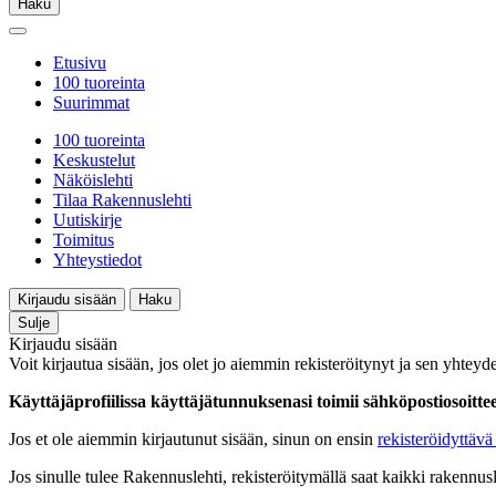
Haku
Etusivu
100 tuoreinta
Suurimmat
100 tuoreinta
Keskustelut
Näköislehti
Tilaa Rakennuslehti
Uutiskirje
Toimitus
Yhteystiedot
Kirjaudu sisään
Haku
Sulje
Kirjaudu sisään
Voit kirjautua sisään, jos olet jo aiemmin rekisteröitynyt ja sen yhteyde
Käyttäjäprofiilissa käyttäjätunnuksenasi toimii sähköpostiosoittees
Jos et ole aiemmin kirjautunut sisään, sinun on ensin
rekisteröidyttävä 
Jos sinulle tulee Rakennuslehti, rekisteröitymällä saat kaikki rakennusle