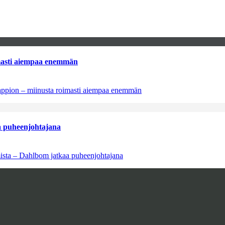
imasti aiempaa enemmän
tappion – miinusta roimasti aiempaa enemmän
aa puheenjohtajana
amista – Dahlbom jatkaa puheenjohtajana