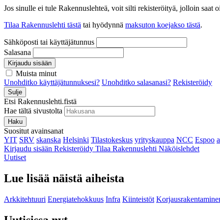
Jos sinulle ei tule Rakennuslehteä, voit silti rekisteröityä, jolloin sa
Tilaa Rakennuslehti tästä
tai hyödynnä
maksuton koejakso tästä
.
Sähköposti tai käyttäjätunnus
Salasana
Kirjaudu sisään
Muista minut
Unohditko käyttäjätunnuksesi?
Unohditko salasanasi?
Rekisteröidy
Sulje
Etsi Rakennuslehti.fistä
Hae tältä sivustolta
Haku
Suositut avainsanat
YIT
SRV
skanska
Helsinki
Tilastokeskus
yrityskauppa
NCC
Espoo
Kirjaudu sisään
Rekisteröidy
Tilaa Rakennuslehti
Näköislehdet
Uutiset
Lue lisää näistä aiheista
Arkkitehtuuri
Energiatehokkuus
Infra
Kiinteistöt
Korjausrakentamine
Uutisissa nyt