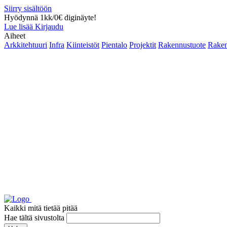
Siirry sisältöön
Hyödynnä 1kk/0€ diginäyte!
Lue lisää
Kirjaudu
Aiheet
Arkkitehtuuri
Infra
Kiinteistöt
Pientalo
Projektit
Rakennustuote
Raken
Kaikki mitä tietää pitää
Hae tältä sivustolta