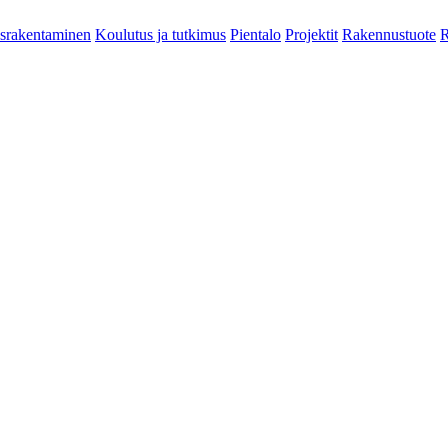
srakentaminen
Koulutus ja tutkimus
Pientalo
Projektit
Rakennustuote
R