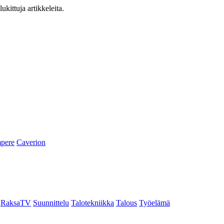
ukittuja artikkeleita.
pere
Caverion
RaksaTV
Suunnittelu
Talotekniikka
Talous
Työelämä