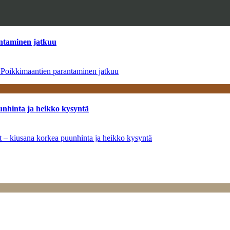
antaminen jatkuu
– Poikkimaantien parantaminen jatkuu
unhinta ja heikko kysyntä
ät – kiusana korkea puunhinta ja heikko kysyntä