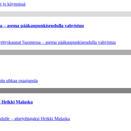
t jo käynnissä
ssa – asema pääkaupunkiseudulla vahvistuu
en yrityskaupat Suomessa – asema pääkaupunkiseudulla vahvistuu
ita uhkaa osaajapula
i Heikki Malaska
dulle – aluejohtajaksi Heikki Malaska