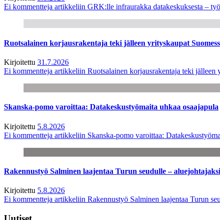
Ei kommentteja
artikkeliin GRK:lle infraurakka datakeskuksesta – työ
Ruotsalainen korjausrakentaja teki jälleen yrityskaupat Suome
Kirjoitettu
31.7.2026
Ei kommentteja
artikkeliin Ruotsalainen korjausrakentaja teki jälle
Skanska-pomo varoittaa: Datakeskustyömaita uhkaa osaajapula
Kirjoitettu
5.8.2026
Ei kommentteja
artikkeliin Skanska-pomo varoittaa: Datakeskustyöma
Rakennustyö Salminen laajentaa Turun seudulle – aluejohtajaks
Kirjoitettu
5.8.2026
Ei kommentteja
artikkeliin Rakennustyö Salminen laajentaa Turun seu
Uutiset