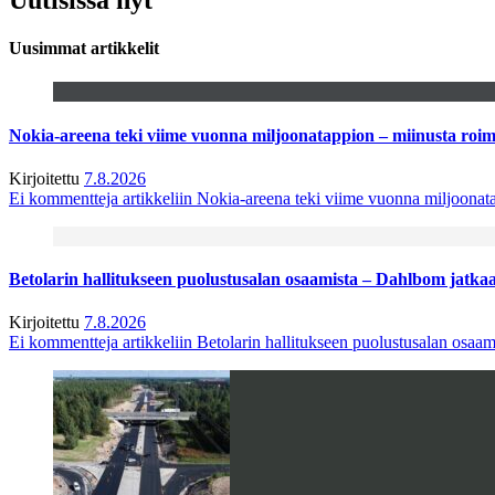
Uusimmat artikkelit
Nokia-areena teki viime vuonna miljoonatappion – miinusta ro
Kirjoitettu
7.8.2026
Ei kommentteja
artikkeliin Nokia-areena teki viime vuonna miljoona
Betolarin hallitukseen puolustusalan osaamista – Dahlbom jatk
Kirjoitettu
7.8.2026
Ei kommentteja
artikkeliin Betolarin hallitukseen puolustusalan osa