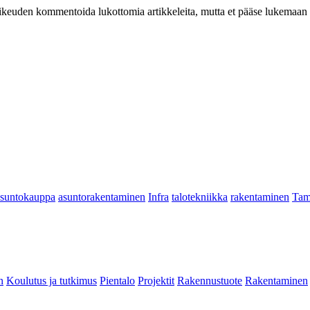
at oikeuden kommentoida lukottomia artikkeleita, mutta et pääse lukemaan l
asuntokauppa
asuntorakentaminen
Infra
talotekniikka
rakentaminen
Tam
n
Koulutus ja tutkimus
Pientalo
Projektit
Rakennustuote
Rakentaminen