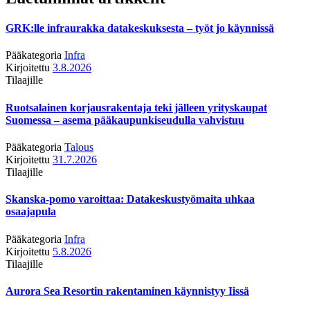
GRK:lle infraurakka datakeskuksesta – työt jo käynnissä
Pääkategoria
Infra
Kirjoitettu
3.8.2026
Tilaajille
Ruotsalainen korjausrakentaja teki jälleen yrityskaupat
Suomessa – asema pääkaupunkiseudulla vahvistuu
Pääkategoria
Talous
Kirjoitettu
31.7.2026
Tilaajille
Skanska-pomo varoittaa: Datakeskustyömaita uhkaa
osaajapula
Pääkategoria
Infra
Kirjoitettu
5.8.2026
Tilaajille
Aurora Sea Resortin rakentaminen käynnistyy Iissä