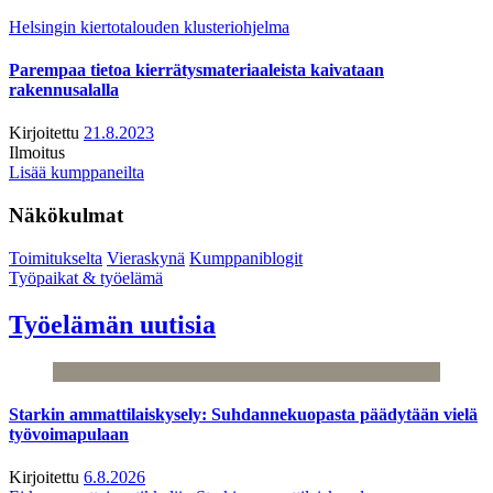
Helsingin kiertotalouden klusteriohjelma
Parempaa tietoa kierrätysmateriaaleista kaivataan
rakennusalalla
Kirjoitettu
21.8.2023
Ilmoitus
Lisää kumppaneilta
Näkökulmat
Toimitukselta
Vieraskynä
Kumppaniblogit
Työpaikat & työelämä
Työelämän uutisia
Starkin ammattilaiskysely: Suhdannekuopasta päädytään vielä
työvoimapulaan
Kirjoitettu
6.8.2026