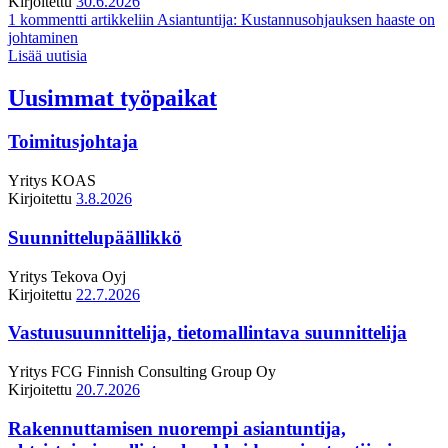
Kirjoitettu
30.6.2026
1 kommentti
artikkeliin Asiantuntija: Kustannusohjauksen haaste on
johtaminen
Lisää uutisia
Uusimmat työpaikat
Toimitusjohtaja
Yritys
KOAS
Kirjoitettu
3.8.2026
Suunnittelupäällikkö
Yritys
Tekova Oyj
Kirjoitettu
22.7.2026
Vastuusuunnittelija, tietomallintava suunnittelija
Yritys
FCG Finnish Consulting Group Oy
Kirjoitettu
20.7.2026
Rakennuttamisen nuorempi asiantuntija,