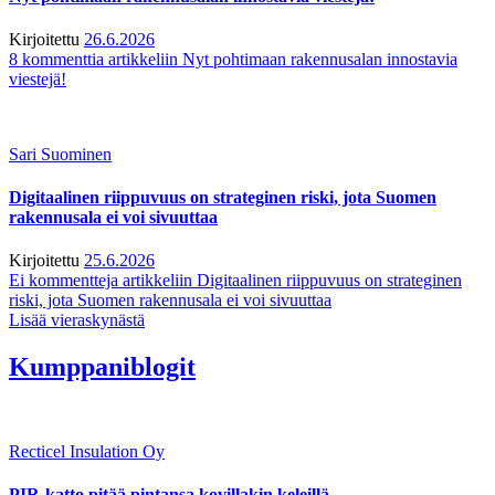
Kirjoitettu
26.6.2026
8 kommenttia
artikkeliin Nyt pohtimaan rakennusalan innostavia
viestejä!
Sari Suominen
Digitaalinen riippuvuus on strateginen riski, jota Suomen
rakennusala ei voi sivuuttaa
Kirjoitettu
25.6.2026
Ei kommentteja
artikkeliin Digitaalinen riippuvuus on strateginen
riski, jota Suomen rakennusala ei voi sivuuttaa
Lisää vieraskynästä
Kumppaniblogit
Recticel Insulation Oy
PIR-katto pitää pintansa kovillakin keleillä