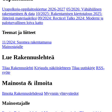
Urapolkuja-oppilaitoskiertue 2026-2027
05/2026: Vähähiilinen
rakentaminen & data
10/2025: Rakentamisen kiertotalous 2025:
Jätteistä materiaaleiksi
09/2024: Recticel Talks 2024: Moderni ja
paloturvallinen loiva katto
Teemat ja liitteet
11/2024: Suomea rakentamassa
Mainostajalle
Lue Rakennuslehteä
Tilaa Rakennuslehti
Kirjaudu näköislehteen
Tilaa uutiskirje
RSS-
syöte
Mainosta & ilmoita
Ilmoita Rakennuslehdessä
Myynnin yhteystiedot
Mainostajalle