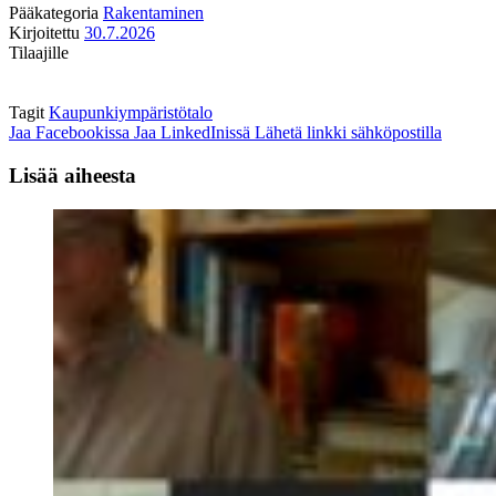
Pääkategoria
Rakentaminen
Kirjoitettu
30.7.2026
Tilaajille
Tagit
Kaupunkiympäristötalo
Jaa Facebookissa
Jaa LinkedInissä
Lähetä linkki sähköpostilla
Lisää aiheesta