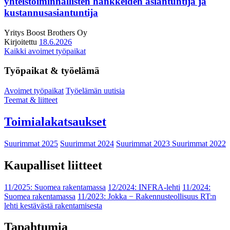
yhteistoiminnallisten hankkeiden asiantuntija ja
kustannusasiantuntija
Yritys
Boost Brothers Oy
Kirjoitettu
18.6.2026
Kaikki avoimet työpaikat
Työpaikat & työelämä
Avoimet työpaikat
Työelämän uutisia
Teemat & liitteet
Toimialakatsaukset
Suurimmat 2025
Suurimmat 2024
Suurimmat 2023
Suurimmat 2022
Kaupalliset liitteet
11/2025: Suomea rakentamassa
12/2024: INFRA-lehti
11/2024:
Suomea rakentamassa
11/2023: Jokka − Rakennusteollisuus RT:n
lehti kestävästä rakentamisesta
Tapahtumia