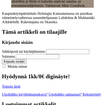
silotellun ja fiinin ei katsottu sopivan satama- ja
teurastamomiljööseen. Valokuvat: Marc Goodwin.
Kaupunkiympäristötalo Helsingin Kalasatamassa on paraikaa
viimeistelyvaiheessa suunnittelijanaan Lahdelma & Mahlamäki
Arkkitehdit. Rakentajana on Skanska.
Tämä artikkeli on tilaajille
Kirjaudu sisään
Sähköposti tai käyttäjätunnus
Salasana
Kirjaudu sisään
Muista minut
Hyödynnä 1kk/0€ diginäyte!
Tutustu tästä
Unohditko käyttäjätunnuksesi?
Unohditko salasanasi?
Rekisteröidy
Luetuimmat artikkelit