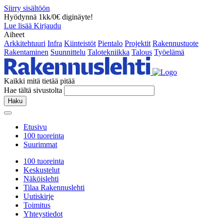
Siirry sisältöön
Hyödynnä 1kk/0€ diginäyte!
Lue lisää
Kirjaudu
Aiheet
Arkkitehtuuri
Infra
Kiinteistöt
Pientalo
Projektit
Rakennustuote
Rakentaminen
Suunnittelu
Talotekniikka
Talous
Työelämä
Kaikki mitä tietää pitää
Hae tältä sivustolta
Haku
Etusivu
100 tuoreinta
Suurimmat
100 tuoreinta
Keskustelut
Näköislehti
Tilaa Rakennuslehti
Uutiskirje
Toimitus
Yhteystiedot