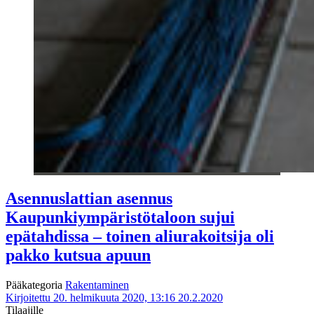
Asennuslattian asennus
Kaupunkiympäristötaloon sujui
epätahdissa – toinen aliurakoitsija oli
pakko kutsua apuun
Pääkategoria
Rakentaminen
Kirjoitettu 20. helmikuuta 2020, 13:16
20.2.2020
Tilaajille