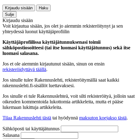
Kirjaudu sisään
Haku
Sulje
Kirjaudu sisään
Voit kirjautua sisään, jos olet jo aiemmin rekisteröitynyt ja sen
yhteydessä luonut käyttäjäprofiilin
Käyttäjäprofiilissa käyttäjätunnuksenasi toimii
sähköpostiosoitteesi (tai itse luomasi käyttäjätunnus) sekä itse
luomasi salasana.
Jos et ole aiemmin kirjautunut sisään, sinun on ensin
rekisteröidyttävä täällä
.
Jos sinulle tulee Rakennuslehti, rekisteröitymällä saat kaikki
rakennuslehti.fi-sisällöt luettavaksesi.
Jos sinulle ei tule Rakennuslehteä, voit silti rekisteröityä, jolloin saat
oikeuden kommentoida lukottomia artikkeleita, mutta et pääse
lukemaan lukittuja artikkeleita.
Tilaa Rakennuslehti tästä
tai hyödynnä
maksuton koejakso tästä
.
Sähköposti tai käyttäjätunnus
Salasana