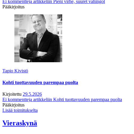
Ei kommentteja
artikkeliin Pieni virhe, suuret vahingot
Pääkirjoitus
Tapio Kivistö
Kohti tuottavuuden parempaa puolta
Kirjoitettu
29.5.2026
Ei kommentteja
artikkeliin Kohti tuottavuuden parempaa puolta
Pääkirjoitus
Lisää toimitukselta
Vieraskynä