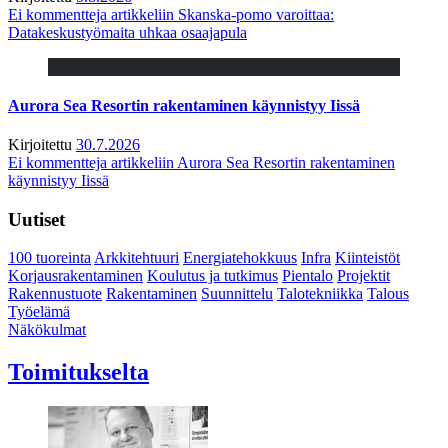
Ei kommentteja
artikkeliin Skanska-pomo varoittaa:
Datakeskustyömaita uhkaa osaajapula
Aurora Sea Resortin rakentaminen käynnistyy Iissä
Kirjoitettu
30.7.2026
Ei kommentteja
artikkeliin Aurora Sea Resortin rakentaminen
käynnistyy Iissä
Uutiset
100 tuoreinta
Arkkitehtuuri
Energiatehokkuus
Infra
Kiinteistöt
Korjausrakentaminen
Koulutus ja tutkimus
Pientalo
Projektit
Rakennustuote
Rakentaminen
Suunnittelu
Talotekniikka
Talous
Työelämä
Näkökulmat
Toimitukselta