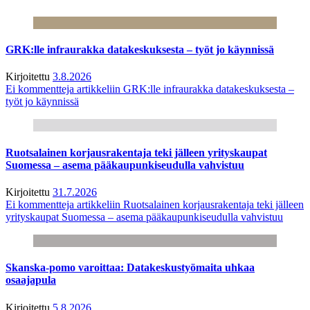
GRK:lle infraurakka datakeskuksesta – työt jo käynnissä
Kirjoitettu
3.8.2026
Ei kommentteja
artikkeliin GRK:lle infraurakka datakeskuksesta –
työt jo käynnissä
Ruotsalainen korjausrakentaja teki jälleen yrityskaupat
Suomessa – asema pääkaupunkiseudulla vahvistuu
Kirjoitettu
31.7.2026
Ei kommentteja
artikkeliin Ruotsalainen korjausrakentaja teki jälleen
yrityskaupat Suomessa – asema pääkaupunkiseudulla vahvistuu
Skanska-pomo varoittaa: Datakeskustyömaita uhkaa
osaajapula
Kirjoitettu
5.8.2026