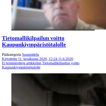
Tietomallikilpailun voitto
Kaupunkiympäristötalolle
Pääkategoria
Suunnittelu
Kirjoitettu 11. kesäkuuta 2020, 12:24
11.6.2020
Ei kommentteja
artikkeliin Tietomallikilpailun voitto
Kaupunkiympäristötalolle