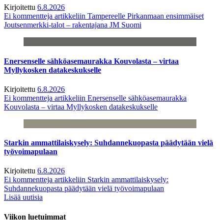
Kirjoitettu
6.8.2026
Ei kommentteja
artikkeliin Tampereelle Pirkanmaan ensimmäiset
Joutsenmerkki-talot – rakentajana JM Suomi
Enersenselle sähköasemaurakka Kouvolasta – virtaa
Myllykosken datakeskukselle
Kirjoitettu
6.8.2026
Ei kommentteja
artikkeliin Enersenselle sähköasemaurakka
Kouvolasta – virtaa Myllykosken datakeskukselle
Starkin ammattilaiskysely: Suhdannekuopasta päädytään vielä
työvoimapulaan
Kirjoitettu
6.8.2026
Ei kommentteja
artikkeliin Starkin ammattilaiskysely:
Suhdannekuopasta päädytään vielä työvoimapulaan
Lisää uutisia
Viikon luetuimmat