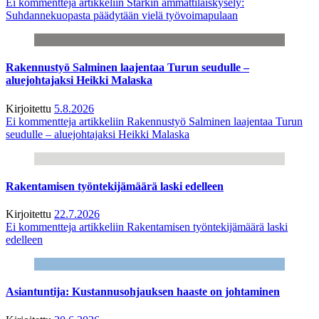
Ei kommentteja
artikkeliin Starkin ammattilaiskysely:
Suhdannekuopasta päädytään vielä työvoimapulaan
Rakennustyö Salminen laajentaa Turun seudulle –
aluejohtajaksi Heikki Malaska
Kirjoitettu
5.8.2026
Ei kommentteja
artikkeliin Rakennustyö Salminen laajentaa Turun
seudulle – aluejohtajaksi Heikki Malaska
Rakentamisen työntekijämäärä laski edelleen
Kirjoitettu
22.7.2026
Ei kommentteja
artikkeliin Rakentamisen työntekijämäärä laski
edelleen
Asiantuntija: Kustannusohjauksen haaste on johtaminen