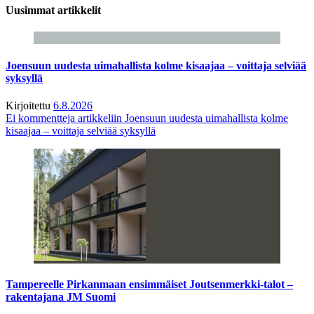
Uusimmat artikkelit
Joensuun uudesta uimahallista kolme kisaajaa – voittaja selviää
syksyllä
Kirjoitettu
6.8.2026
Ei kommentteja
artikkeliin Joensuun uudesta uimahallista kolme
kisaajaa – voittaja selviää syksyllä
Tampereelle Pirkanmaan ensimmäiset Joutsenmerkki-talot –
rakentajana JM Suomi