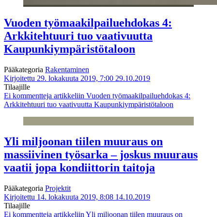
Vuoden työmaakilpailuehdokas 4:
Arkkitehtuuri tuo vaativuutta
Kaupunkiympäristötaloon
Pääkategoria
Rakentaminen
Kirjoitettu 29. lokakuuta 2019, 7:00
29.10.2019
Tilaajille
Ei kommentteja
artikkeliin Vuoden työmaakilpailuehdokas 4:
Arkkitehtuuri tuo vaativuutta Kaupunkiympäristötaloon
Yli miljoonan tiilen muuraus on
massiivinen työsarka – joskus muuraus
vaatii jopa kondiittorin taitoja
Pääkategoria
Projektit
Kirjoitettu 14. lokakuuta 2019, 8:08
14.10.2019
Tilaajille
Ei kommentteja
artikkeliin Yli miljoonan tiilen muuraus on