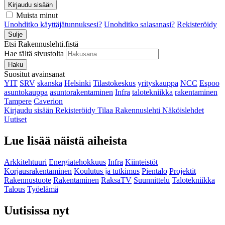
Kirjaudu sisään
Muista minut
Unohditko käyttäjätunnuksesi?
Unohditko salasanasi?
Rekisteröidy
Sulje
Etsi Rakennuslehti.fistä
Hae tältä sivustolta
Haku
Suositut avainsanat
YIT
SRV
skanska
Helsinki
Tilastokeskus
yrityskauppa
NCC
Espoo
asuntokauppa
asuntorakentaminen
Infra
talotekniikka
rakentaminen
Tampere
Caverion
Kirjaudu sisään
Rekisteröidy
Tilaa Rakennuslehti
Näköislehdet
Uutiset
Lue lisää näistä aiheista
Arkkitehtuuri
Energiatehokkuus
Infra
Kiinteistöt
Korjausrakentaminen
Koulutus ja tutkimus
Pientalo
Projektit
Rakennustuote
Rakentaminen
RaksaTV
Suunnittelu
Talotekniikka
Talous
Työelämä
Uutisissa nyt