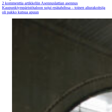
2 kommenttia
artikkeliin Asennuslattian asennus
Kaupunkiympäristötaloon sujui epätahdissa – toinen aliurakoitsija
oli pakko kutsua apuun