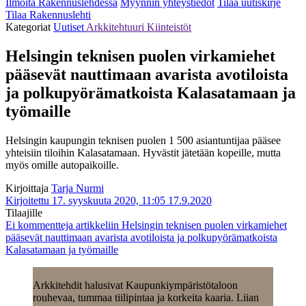
Ilmoita Rakennuslehdessä
Myynnin yhteystiedot
Tilaa uutiskirje
Tilaa Rakennuslehti
Kategoriat
Uutiset
Arkkitehtuuri
Kiinteistöt
Helsingin teknisen puolen virkamiehet
pääsevät nauttimaan avarista avotiloista
ja polkupyörämatkoista Kalasatamaan ja
työmaille
Helsingin kaupungin teknisen puolen 1 500 asiantuntijaa pääsee
yhteisiin tiloihin Kalasatamaan. Hyvästit jätetään kopeille, mutta
myös omille autopaikoille.
Kirjoittaja
Tarja Nurmi
Kirjoitettu 17. syyskuuta 2020, 11:05
17.9.2020
Tilaajille
Ei kommentteja
artikkeliin Helsingin teknisen puolen virkamiehet
pääsevät nauttimaan avarista avotiloista ja polkupyörämatkoista
Kalasatamaan ja työmaille
Arkkitehdit halusivat Kaupunkiympäristötaloon
rouhevaa, tummaa tiilipintaa ja korkeita kaaria. Liian