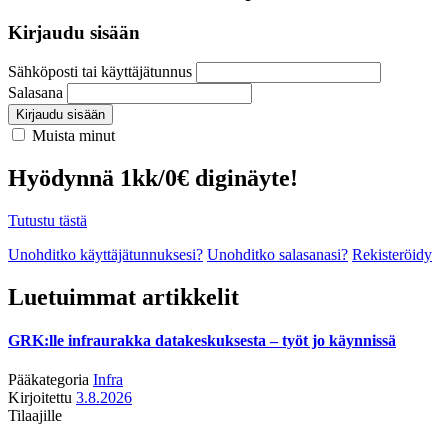
Kirjaudu sisään
Sähköposti tai käyttäjätunnus
Salasana
Kirjaudu sisään
Muista minut
Hyödynnä 1kk/0€ diginäyte!
Tutustu tästä
Unohditko käyttäjätunnuksesi?
Unohditko salasanasi?
Rekisteröidy
Luetuimmat artikkelit
GRK:lle infraurakka datakeskuksesta – työt jo käynnissä
Pääkategoria
Infra
Kirjoitettu
3.8.2026
Tilaajille