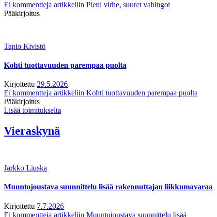
Ei kommentteja
artikkeliin Pieni virhe, suuret vahingot
Pääkirjoitus
Tapio Kivistö
Kohti tuottavuuden parempaa puolta
Kirjoitettu
29.5.2026
Ei kommentteja
artikkeliin Kohti tuottavuuden parempaa puolta
Pääkirjoitus
Lisää toimitukselta
Vieraskynä
Jarkko Liuska
Muuntojoustava suunnittelu lisää rakennuttajan liikkumavaraa
Kirjoitettu
7.7.2026
Ei kommentteja
artikkeliin Muuntojoustava suunnittelu lisää