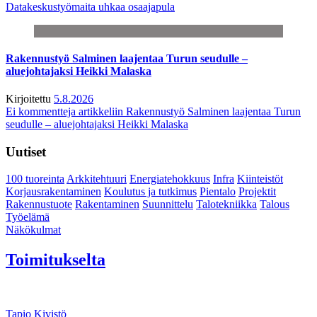
Datakeskustyömaita uhkaa osaajapula
Rakennustyö Salminen laajentaa Turun seudulle –
aluejohtajaksi Heikki Malaska
Kirjoitettu
5.8.2026
Ei kommentteja
artikkeliin Rakennustyö Salminen laajentaa Turun
seudulle – aluejohtajaksi Heikki Malaska
Uutiset
100 tuoreinta
Arkkitehtuuri
Energiatehokkuus
Infra
Kiinteistöt
Korjausrakentaminen
Koulutus ja tutkimus
Pientalo
Projektit
Rakennustuote
Rakentaminen
Suunnittelu
Talotekniikka
Talous
Työelämä
Näkökulmat
Toimitukselta
Tapio Kivistö