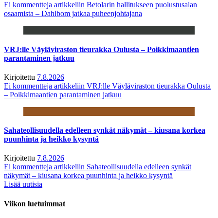
Ei kommentteja
artikkeliin Betolarin hallitukseen puolustusalan
osaamista – Dahlbom jatkaa puheenjohtajana
VRJ:lle Väyläviraston tieurakka Oulusta – Poikkimaantien
parantaminen jatkuu
Kirjoitettu
7.8.2026
Ei kommentteja
artikkeliin VRJ:lle Väyläviraston tieurakka Oulusta
– Poikkimaantien parantaminen jatkuu
Sahateollisuudella edelleen synkät näkymät – kiusana korkea
puunhinta ja heikko kysyntä
Kirjoitettu
7.8.2026
Ei kommentteja
artikkeliin Sahateollisuudella edelleen synkät
näkymät – kiusana korkea puunhinta ja heikko kysyntä
Lisää uutisia
Viikon luetuimmat