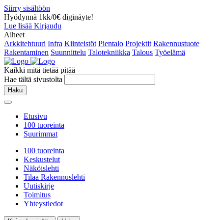
Siirry sisältöön
Hyödynnä 1kk/0€ diginäyte!
Lue lisää
Kirjaudu
Aiheet
Arkkitehtuuri
Infra
Kiinteistöt
Pientalo
Projektit
Rakennustuote
Rakentaminen
Suunnittelu
Talotekniikka
Talous
Työelämä
Kaikki mitä tietää pitää
Hae tältä sivustolta
Haku
Etusivu
100 tuoreinta
Suurimmat
100 tuoreinta
Keskustelut
Näköislehti
Tilaa Rakennuslehti
Uutiskirje
Toimitus
Yhteystiedot