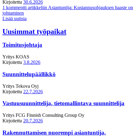
Kirjoitettu
30.6.2026
1 kommentti
artikkeliin Asiantuntija: Kustannusohjauksen haaste on
johtaminen
Lisää uutisia
Uusimmat työpaikat
Toimitusjohtaja
Yritys
KOAS
Kirjoitettu
3.8.2026
Suunnittelupäällikkö
Yritys
Tekova Oyj
Kirjoitettu
22.7.2026
Vastuusuunnittelija, tietomallintava suunnittelija
Yritys
FCG Finnish Consulting Group Oy
Kirjoitettu
20.7.2026
Rakennuttamisen nuorempi asiantuntija,