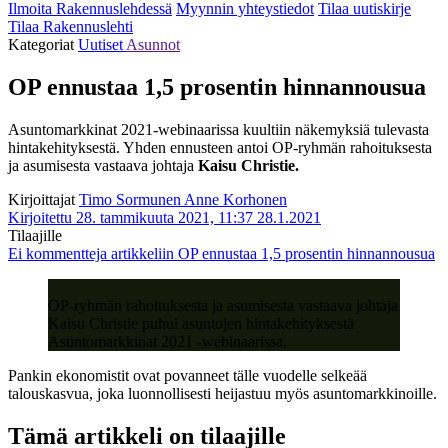
Ilmoita Rakennuslehdessä
Myynnin yhteystiedot
Tilaa uutiskirje
Tilaa Rakennuslehti
Kategoriat
Uutiset
Asunnot
OP ennustaa 1,5 prosentin hinnannousua
Asuntomarkkinat 2021-webinaarissa kuultiin näkemyksiä tulevasta
hintakehityksestä. Yhden ennusteen antoi OP-ryhmän rahoituksesta
ja asumisesta vastaava johtaja
Kaisu Christie.
Kirjoittajat
Timo Sormunen
Anne Korhonen
Kirjoitettu 28. tammikuuta 2021, 11:37
28.1.2021
Tilaajille
Ei kommentteja
artikkeliin OP ennustaa 1,5 prosentin hinnannousua
OP-ryhmän rahoituksesta ja asumisesta vastaava johtaja
Kaisu Christie puhui asuntojen hintakehityksestä
Asuntomarkkinat 2021 -webinaarissa.
Pankin ekonomistit ovat povanneet tälle vuodelle selkeää
talouskasvua, joka luonnollisesti heijastuu myös asuntomarkkinoille.
Tämä artikkeli on tilaajille