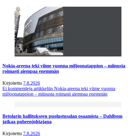
Nokia-areena teki viime vuonna miljoonatappion – miinusta
roimasti aiempaa enemmän
Kirjoitettu
7.8.2026
Ei kommentteja
artikkeliin Nokia-areena teki viime vuonna
miljoonatappion – miinusta roimasti aiempaa enemmän
Betolarin hallitukseen puolustusalan osaamista – Dahlbom
jatkaa puheenjohtajana
Kirjoitettu
7.8.2026