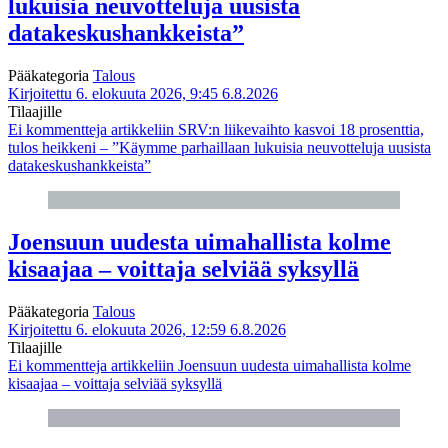
lukuisia neuvotteluja uusista
datakeskushankkeista”
Pääkategoria
Talous
Kirjoitettu 6. elokuuta 2026, 9:45
6.8.2026
Tilaajille
Ei kommentteja
artikkeliin SRV:n liikevaihto kasvoi 18 prosenttia,
tulos heikkeni – ”Käymme parhaillaan lukuisia neuvotteluja uusista
datakeskushankkeista”
Joensuun uudesta uimahallista kolme
kisaajaa – voittaja selviää syksyllä
Pääkategoria
Talous
Kirjoitettu 6. elokuuta 2026, 12:59
6.8.2026
Tilaajille
Ei kommentteja
artikkeliin Joensuun uudesta uimahallista kolme
kisaajaa – voittaja selviää syksyllä