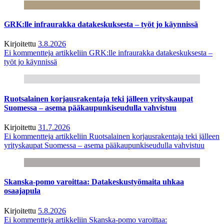
GRK:lle infraurakka datakeskuksesta – työt jo käynnissä
Kirjoitettu
3.8.2026
Ei kommentteja
artikkeliin GRK:lle infraurakka datakeskuksesta –
työt jo käynnissä
Ruotsalainen korjausrakentaja teki jälleen yrityskaupat
Suomessa – asema pääkaupunkiseudulla vahvistuu
Kirjoitettu
31.7.2026
Ei kommentteja
artikkeliin Ruotsalainen korjausrakentaja teki jälleen
yrityskaupat Suomessa – asema pääkaupunkiseudulla vahvistuu
Skanska-pomo varoittaa: Datakeskustyömaita uhkaa
osaajapula
Kirjoitettu
5.8.2026
Ei kommentteja
artikkeliin Skanska-pomo varoittaa: