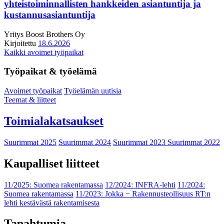
yhteistoiminnallisten hankkeiden asiantuntija ja
kustannusasiantuntija
Yritys
Boost Brothers Oy
Kirjoitettu
18.6.2026
Kaikki avoimet työpaikat
Työpaikat & työelämä
Avoimet työpaikat
Työelämän uutisia
Teemat & liitteet
Toimialakatsaukset
Suurimmat 2025
Suurimmat 2024
Suurimmat 2023
Suurimmat 2022
Kaupalliset liitteet
11/2025: Suomea rakentamassa
12/2024: INFRA-lehti
11/2024:
Suomea rakentamassa
11/2023: Jokka − Rakennusteollisuus RT:n
lehti kestävästä rakentamisesta
Tapahtumia