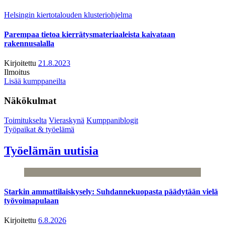
Helsingin kiertotalouden klusteriohjelma
Parempaa tietoa kierrätysmateriaaleista kaivataan
rakennusalalla
Kirjoitettu
21.8.2023
Ilmoitus
Lisää kumppaneilta
Näkökulmat
Toimitukselta
Vieraskynä
Kumppaniblogit
Työpaikat & työelämä
Työelämän uutisia
Starkin ammattilaiskysely: Suhdannekuopasta päädytään vielä
työvoimapulaan
Kirjoitettu
6.8.2026