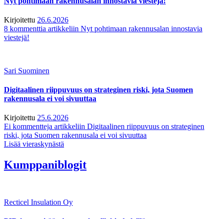
Nyt pohtimaan rakennusalan innostavia viestejä!
Kirjoitettu
26.6.2026
8 kommenttia
artikkeliin Nyt pohtimaan rakennusalan innostavia
viestejä!
Sari Suominen
Digitaalinen riippuvuus on strateginen riski, jota Suomen
rakennusala ei voi sivuuttaa
Kirjoitettu
25.6.2026
Ei kommentteja
artikkeliin Digitaalinen riippuvuus on strateginen
riski, jota Suomen rakennusala ei voi sivuuttaa
Lisää vieraskynästä
Kumppaniblogit
Recticel Insulation Oy