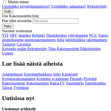
Muista minut
Unohditko käyttäjätunnuksesi?
Unohditko salasanasi?
Rekisteröidy
Sulje
Etsi Rakennuslehti.fistä
Hae tältä sivustolta
Haku
Suositut avainsanat
YIT
SRV
skanska
Helsinki
Tilastokeskus
yrityskauppa
NCC
Espoo
asuntokauppa
asuntorakentaminen
Infra
talotekniikka
rakentaminen
Tampere
Caverion
Kirjaudu sisään
Rekisteröidy
Tilaa Rakennuslehti
Näköislehdet
Uutiset
Lue lisää näistä aiheista
Arkkitehtuuri
Energiatehokkuus
Infra
Kiinteistöt
Korjausrakentaminen
Koulutus ja tutkimus
Pientalo
Projektit
Rakennustuote
Rakentaminen
RaksaTV
Suunnittelu
Talotekniikka
Talous
Työelämä
Uutisissa nyt
Uusimmat artikkelit