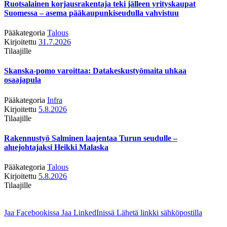
Ruotsalainen korjausrakentaja teki jälleen yrityskaupat
Suomessa – asema pääkaupunkiseudulla vahvistuu
Pääkategoria
Talous
Kirjoitettu
31.7.2026
Tilaajille
Skanska-pomo varoittaa: Datakeskustyömaita uhkaa
osaajapula
Pääkategoria
Infra
Kirjoitettu
5.8.2026
Tilaajille
Rakennustyö Salminen laajentaa Turun seudulle –
aluejohtajaksi Heikki Malaska
Pääkategoria
Talous
Kirjoitettu
5.8.2026
Tilaajille
Jaa Facebookissa
Jaa LinkedInissä
Lähetä linkki sähköpostilla