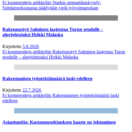
Ei kommentteja
artikkeliin Starkin ammattilaiskysely:
Suhdannekuopasta päädytään vielä työvoimapulaan
Rakennustyö Salminen laajentaa Turun seudulle –
aluejohtajaksi Heikki Malaska
Kirjoitettu
5.8.2026
Ei kommentteja
artikkeliin Rakennustyö Salminen laajentaa Turun
seudulle – aluejohtajaksi Heikki Malaska
Rakentamisen työntekijämäärä laski edelleen
Kirjoitettu
22.7.2026
Ei kommentteja
artikkeliin Rakentamisen työntekijämäärä laski
edelleen
Asiantuntija: Kustannusohjauksen haaste on johtaminen