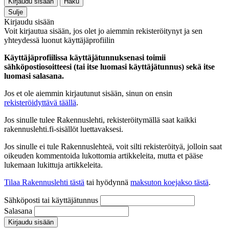
Kirjaudu sisään
Haku
Sulje
Kirjaudu sisään
Voit kirjautua sisään, jos olet jo aiemmin rekisteröitynyt ja sen
yhteydessä luonut käyttäjäprofiilin
Käyttäjäprofiilissa käyttäjätunnuksenasi toimii
sähköpostiosoitteesi (tai itse luomasi käyttäjätunnus) sekä itse
luomasi salasana.
Jos et ole aiemmin kirjautunut sisään, sinun on ensin
rekisteröidyttävä täällä
.
Jos sinulle tulee Rakennuslehti, rekisteröitymällä saat kaikki
rakennuslehti.fi-sisällöt luettavaksesi.
Jos sinulle ei tule Rakennuslehteä, voit silti rekisteröityä, jolloin saat
oikeuden kommentoida lukottomia artikkeleita, mutta et pääse
lukemaan lukittuja artikkeleita.
Tilaa Rakennuslehti tästä
tai hyödynnä
maksuton koejakso tästä
.
Sähköposti tai käyttäjätunnus
Salasana
Kirjaudu sisään