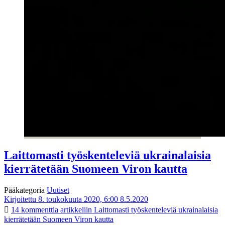
Laittomasti työskenteleviä ukrainalaisia
kierrätetään Suomeen Viron kautta
Pääkategoria
Uutiset
Kirjoitettu 8. toukokuuta 2020, 6:00
8.5.2020
14 kommenttia
artikkeliin Laittomasti työskenteleviä ukrainalaisia
kierrätetään Suomeen Viron kautta