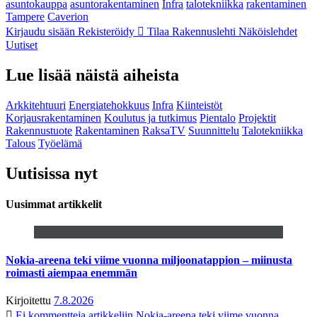
asuntokauppa
asuntorakentaminen
Infra
talotekniikka
rakentaminen
Tampere
Caverion
Kirjaudu sisään
Rekisteröidy
Tilaa Rakennuslehti
Näköislehdet
Uutiset
Lue lisää näistä aiheista
Arkkitehtuuri
Energiatehokkuus
Infra
Kiinteistöt
Korjausrakentaminen
Koulutus ja tutkimus
Pientalo
Projektit
Rakennustuote
Rakentaminen
RaksaTV
Suunnittelu
Talotekniikka
Talous
Työelämä
Uutisissa nyt
Uusimmat artikkelit
Nokia-areena teki viime vuonna miljoonatappion – miinusta
roimasti aiempaa enemmän
Kirjoitettu
7.8.2026
Ei kommentteja
artikkeliin Nokia-areena teki viime vuonna