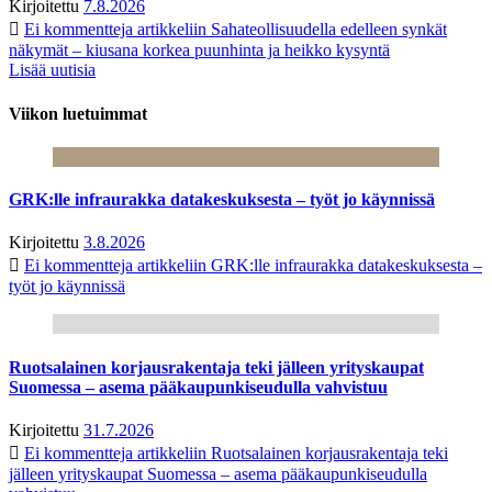
Kirjoitettu
7.8.2026
Ei kommentteja
artikkeliin Sahateollisuudella edelleen synkät
näkymät – kiusana korkea puunhinta ja heikko kysyntä
Lisää uutisia
Viikon luetuimmat
GRK:lle infraurakka datakeskuksesta – työt jo käynnissä
Kirjoitettu
3.8.2026
Ei kommentteja
artikkeliin GRK:lle infraurakka datakeskuksesta –
työt jo käynnissä
Ruotsalainen korjausrakentaja teki jälleen yrityskaupat
Suomessa – asema pääkaupunkiseudulla vahvistuu
Kirjoitettu
31.7.2026
Ei kommentteja
artikkeliin Ruotsalainen korjausrakentaja teki
jälleen yrityskaupat Suomessa – asema pääkaupunkiseudulla