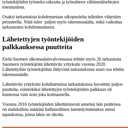
työntekijöiden työnteko-oikeutta ja työsuhteen vähimmäisehtojen
toteutumista.
Osaksi tarkastuksia kohdennetaan ulkopuolelta tulleiden vihjeiden
perusteella. Niitä tulee paljon myös rakennusalalta, mikä vaikuttaa
tarkastusten kohdentumiseen.
Lähetettyjen työntekijöiden
palkkauksessa puutteita
Etelä-Suomen ulkomaalaisvalvonnassa tehtiin myös 26 tarkastusta
Suomeen työntekijöitä lähettäviin yrityksiin vuonna 2020.
Lähetettyihin työntekijöihin liittyvistä tarkastuksista suuri osa tehtiin
rakennusalalle.
Lähettäviin yrityksiin kohdistetuissa tarkastuksissa havaittiin paljon
puutteita, esimerkiksi lähetettyjen työntekijöiden palkkaus oli
kunnossa vain noin joka kolmannella.
Vuonna 2016 työntekijöiden lähettämisestä annetun lain puitteissa
on mahdollista määrätä hallinnollinen laiminlyöntimaksu niissä
tapauksissa, joissa lakia on rikottu.