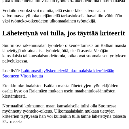
joka kuudennella tuli vastaan työnteko-oikeudettomia ulkomaalaisia.
Vertailun vuoksi voi mainita, että esimerkiksi siivousalan
valvonnassa yli joka neljännellä tarkastuksella havaittiin vähintään
yksi työnteko-oikeudeton ulkomaalainen työntekijä.
Lähetettynä voi tulla, jos täyttää kriteerit
Suurin osa rakennusalan työnteko-oikeudettomista on Baltian maista
lähetettyjä ukrainalaisia työntekijöitä, siellä asuvia Venäjän
kansalaisia tai kansalaisuudettomia, jotka ovat suomalaisen yrityksen
palveluksessa.
Lue lisää:
Laittomasti työskenteleviä ukrainalaisia kierrätetään
Suomeen Viron kautta
Etenkin ukrainalaisten Baltian maista lähetettyjen työntekijöiden
osalta kyse on Rajamäen mukaan usein maahantulosäännösten
kiertämisestä.
Normaalisti kolmannen maan kansalaisella tulisi olla Suomessa
myönnetty työnteko-oikeus. Ulkomaalaislain mukaan tiettyjen
kriteerien täyttyessä hän voi kuitenkin tulla tänne lähetettynä toisesta
EU-maasta.