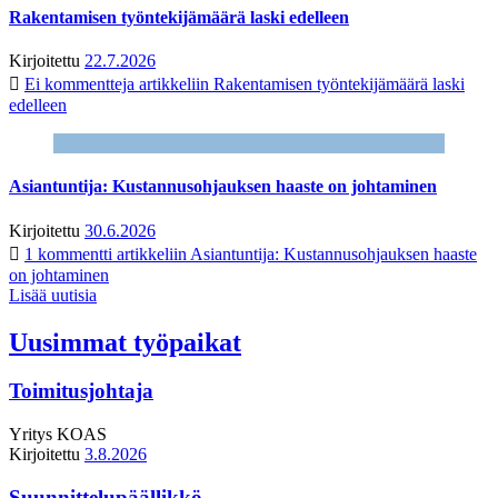
Rakentamisen työntekijämäärä laski edelleen
Kirjoitettu
22.7.2026
Ei kommentteja
artikkeliin Rakentamisen työntekijämäärä laski
edelleen
Asiantuntija: Kustannusohjauksen haaste on johtaminen
Kirjoitettu
30.6.2026
1 kommentti
artikkeliin Asiantuntija: Kustannusohjauksen haaste
on johtaminen
Lisää uutisia
Uusimmat työpaikat
Toimitusjohtaja
Yritys
KOAS
Kirjoitettu
3.8.2026
Suunnittelupäällikkö