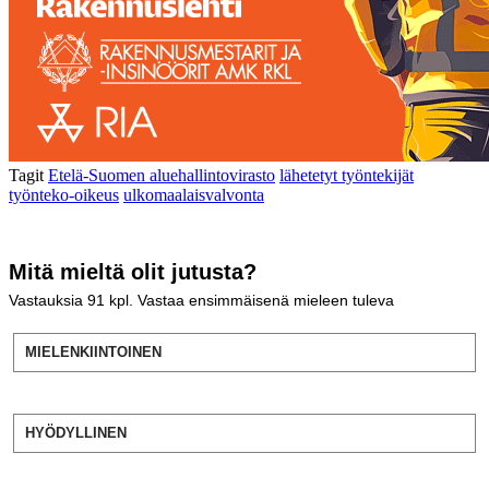
Tagit
Etelä-Suomen aluehallintovirasto
lähetetyt työntekijät
työnteko-oikeus
ulkomaalaisvalvonta
Mitä mieltä olit jutusta?
Vastauksia
91
kpl. Vastaa ensimmäisenä mieleen tuleva
MIELENKIINTOINEN
HYÖDYLLINEN