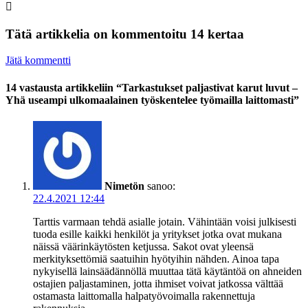
Tätä artikkelia on kommentoitu 14 kertaa
Jätä kommentti
14 vastausta artikkeliin “Tarkastukset paljastivat karut luvut –
Yhä useampi ulkomaalainen työskentelee työmailla laittomasti”
Nimetön
sanoo:
22.4.2021 12:44
Tarttis varmaan tehdä asialle jotain. Vähintään voisi julkisesti
tuoda esille kaikki henkilöt ja yritykset jotka ovat mukana
näissä väärinkäytösten ketjussa. Sakot ovat yleensä
merkityksettömiä saatuihin hyötyihin nähden. Ainoa tapa
nykyisellä lainsäädännöllä muuttaa tätä käytäntöä on ahneiden
ostajien paljastaminen, jotta ihmiset voivat jatkossa välttää
ostamasta laittomalla halpatyövoimalla rakennettuja