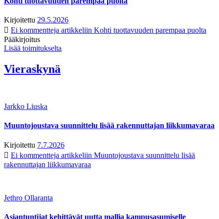
Kohti tuottavuuden parempaa puolta
Kirjoitettu
29.5.2026
Ei kommentteja
artikkeliin Kohti tuottavuuden parempaa puolta
Pääkirjoitus
Lisää toimitukselta
Vieraskynä
Jarkko Liuska
Muuntojoustava suunnittelu lisää rakennuttajan liikkumavaraa
Kirjoitettu
7.7.2026
Ei kommentteja
artikkeliin Muuntojoustava suunnittelu lisää
rakennuttajan liikkumavaraa
Jethro Ollaranta
Asiantuntijat kehittävät uutta mallia kampusasumiselle