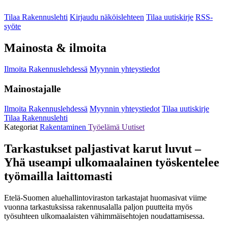
Tilaa Rakennuslehti
Kirjaudu näköislehteen
Tilaa uutiskirje
RSS-
syöte
Mainosta & ilmoita
Ilmoita Rakennuslehdessä
Myynnin yhteystiedot
Mainostajalle
Ilmoita Rakennuslehdessä
Myynnin yhteystiedot
Tilaa uutiskirje
Tilaa Rakennuslehti
Kategoriat
Rakentaminen
Työelämä
Uutiset
Tarkastukset paljastivat karut luvut –
Yhä useampi ulkomaalainen työskentelee
työmailla laittomasti
Etelä-Suomen aluehallintoviraston tarkastajat huomasivat viime
vuonna tarkastuksissa rakennusalalla paljon puutteita myös
työsuhteen ulkomaalaisten vähimmäisehtojen noudattamisessa.