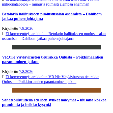
miljoonatappion – miinusta roimasti aiempaa enemmän
Betolarin hallitukseen puolustusalan osaamista – Dahlbom
jatkaa puheenjohtajana
Kirjoitettu
7.8.2026
Ei kommentteja
artikkeliin Betolarin hallitukseen puolustusalan
osaamista – Dahlbom jatkaa puheenjohtajana
VRJ:lle Väyläviraston tieurakka Oulusta – Poikkimaantien
parantaminen jatkuu
Kirjoitettu
7.8.2026
Ei kommentteja
artikkeliin VRJ:lle Väyläviraston tieurakka
Oulusta – Poikkimaantien parantaminen jatkuu
Sahateollisuudella edelleen synkät näkymät – kiusana korkea
puunhinta ja heikko kysyntä