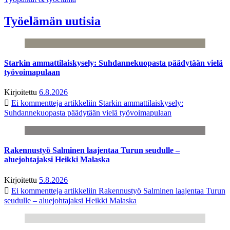
Työelämän uutisia
Starkin ammattilaiskysely: Suhdannekuopasta päädytään vielä
työvoimapulaan
Kirjoitettu
6.8.2026
Ei kommentteja
artikkeliin Starkin ammattilaiskysely:
Suhdannekuopasta päädytään vielä työvoimapulaan
Rakennustyö Salminen laajentaa Turun seudulle –
aluejohtajaksi Heikki Malaska
Kirjoitettu
5.8.2026
Ei kommentteja
artikkeliin Rakennustyö Salminen laajentaa Turun
seudulle – aluejohtajaksi Heikki Malaska