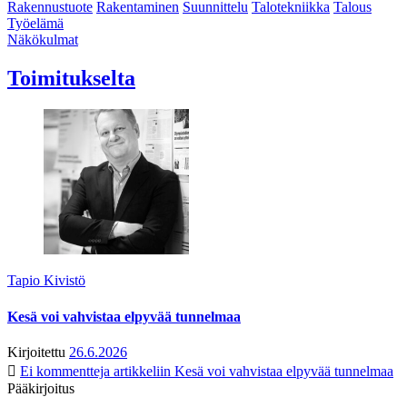
Rakennustuote
Rakentaminen
Suunnittelu
Talotekniikka
Talous
Työelämä
Näkökulmat
Toimitukselta
Tapio Kivistö
Kesä voi vahvistaa elpyvää tunnelmaa
Kirjoitettu
26.6.2026
Ei kommentteja
artikkeliin Kesä voi vahvistaa elpyvää tunnelmaa
Pääkirjoitus