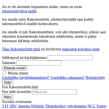
Jos et ole aiemmin kirjautunut sisään, sinun on ensin
rekisteröidyttävä täällä
.
Jos sinulle tulee Rakennuslehti, rekisteröitymällä saat kaikki
rakennuslehti.fi-sisällöt luettavaksesi.
Jos sinulle ei tule Rakennuslehteä, voit silti rekisteröityä, jolloin saat
oikeuden kommentoida lukottomia artikkeleita, mutta et pääse
lukemaan lukittuja artikkeleita.
Tilaa Rakennuslehti tästä
tai hyödynnä
maksuton koejakso tästä
.
Sähköposti tai käyttäjätunnus
Salasana
Kirjaudu sisään
Muista minut
Unohditko käyttäjätunnuksesi?
Unohditko salasanasi?
Rekisteröidy
Sulje
Etsi Rakennuslehti.fistä
Hae tältä sivustolta
Haku
Suositut avainsanat
YIT
SRV
skanska
Helsinki
Tilastokeskus
yrityskauppa
NCC
Espoo