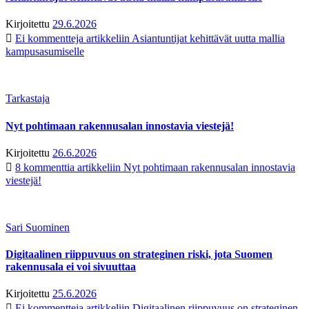
Kirjoitettu
29.6.2026
Ei kommentteja
artikkeliin Asiantuntijat kehittävät uutta mallia
kampusasumiselle
Tarkastaja
Nyt pohtimaan rakennusalan innostavia viestejä!
Kirjoitettu
26.6.2026
8 kommenttia
artikkeliin Nyt pohtimaan rakennusalan innostavia
viestejä!
Sari Suominen
Digitaalinen riippuvuus on strateginen riski, jota Suomen
rakennusala ei voi sivuuttaa
Kirjoitettu
25.6.2026
Ei kommentteja
artikkeliin Digitaalinen riippuvuus on strateginen