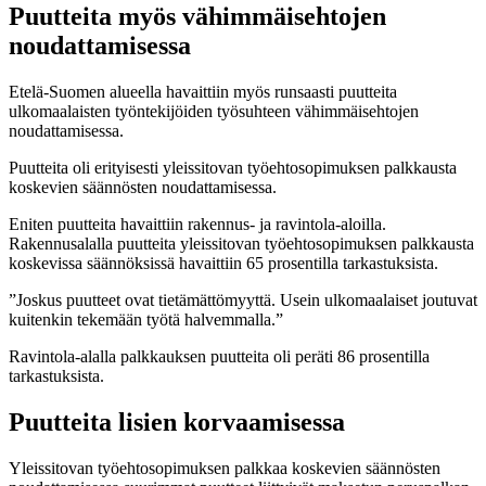
Puutteita myös vähimmäisehtojen
noudattamisessa
Etelä-Suomen alueella havaittiin myös runsaasti puutteita
ulkomaalaisten työntekijöiden työsuhteen vähimmäisehtojen
noudattamisessa.
Puutteita oli erityisesti yleissitovan työehtosopimuksen palkkausta
koskevien säännösten noudattamisessa.
Eniten puutteita havaittiin rakennus- ja ravintola-aloilla.
Rakennusalalla puutteita yleissitovan työehtosopimuksen palkkausta
koskevissa säännöksissä havaittiin 65 prosentilla tarkastuksista.
”Joskus puutteet ovat tietämättömyyttä. Usein ulkomaalaiset joutuvat
kuitenkin tekemään työtä halvemmalla.”
Ravintola-alalla palkkauksen puutteita oli peräti 86 prosentilla
tarkastuksista.
Puutteita lisien korvaamisessa
Yleissitovan työehtosopimuksen palkkaa koskevien säännösten