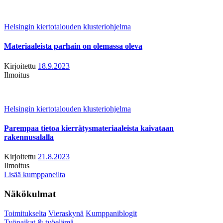
Helsingin kiertotalouden klusteriohjelma
Materiaaleista parhain on olemassa oleva
Kirjoitettu
18.9.2023
Ilmoitus
Helsingin kiertotalouden klusteriohjelma
Parempaa tietoa kierrätysmateriaaleista kaivataan
rakennusalalla
Kirjoitettu
21.8.2023
Ilmoitus
Lisää kumppaneilta
Näkökulmat
Toimitukselta
Vieraskynä
Kumppaniblogit
Työpaikat & työelämä