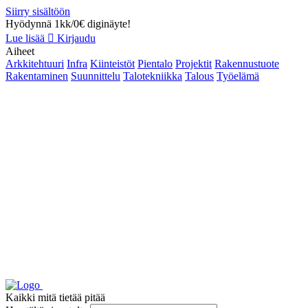
Siirry sisältöön
Hyödynnä 1kk/0€ diginäyte!
Lue lisää
Kirjaudu
Aiheet
Arkkitehtuuri
Infra
Kiinteistöt
Pientalo
Projektit
Rakennustuote
Rakentaminen
Suunnittelu
Talotekniikka
Talous
Työelämä
Kaikki mitä tietää pitää