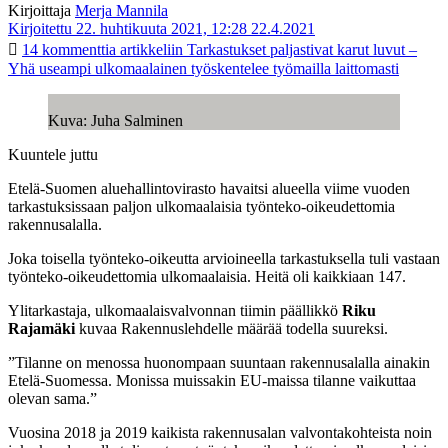
Kirjoittaja
Merja Mannila
Kirjoitettu 22. huhtikuuta 2021, 12:28
22.4.2021
14 kommenttia
artikkeliin Tarkastukset paljastivat karut luvut –
Yhä useampi ulkomaalainen työskentelee työmailla laittomasti
Kuva: Juha Salminen
Kuuntele juttu
Etelä-Suomen aluehallintovirasto havaitsi alueella viime vuoden
tarkastuksissaan paljon ulkomaalaisia työnteko-oikeudettomia
rakennusalalla.
Joka toisella työnteko-oikeutta arvioineella tarkastuksella tuli vastaan
työnteko-oikeudettomia ulkomaalaisia. Heitä oli kaikkiaan 147.
Ylitarkastaja, ulkomaalaisvalvonnan tiimin päällikkö
Riku
Rajamäki
kuvaa Rakennuslehdelle määrää todella suureksi.
”Tilanne on menossa huonompaan suuntaan rakennusalalla ainakin
Etelä-Suomessa. Monissa muissakin EU-maissa tilanne vaikuttaa
olevan sama.”
Vuosina 2018 ja 2019 kaikista rakennusalan valvontakohteista noin