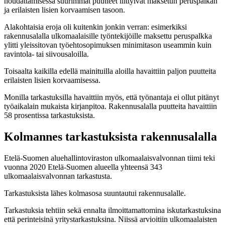
noudattamisessa suurimmat puutteet liittyivät maksetun peruspalkan
ja erilaisten lisien korvaamisen tasoon.
Alakohtaisia eroja oli kuitenkin jonkin verran: esimerkiksi
rakennusalalla ulkomaalaisille työntekijöille maksettu peruspalkka
ylitti yleissitovan työehtosopimuksen minimitason useammin kuin
ravintola- tai siivousaloilla.
Toisaalta kaikilla edellä mainituilla aloilla havaittiin paljon puutteita
erilaisten lisien korvaamisessa.
Monilla tarkastuksilla havaittiin myös, että työnantaja ei ollut pitänyt
työaikalain mukaista kirjanpitoa. Rakennusalalla puutteita havaittiin
58 prosentissa tarkastuksista.
Kolmannes tarkastuksista rakennusalalla
Etelä-Suomen aluehallintoviraston ulkomaalaisvalvonnan tiimi teki
vuonna 2020 Etelä-Suomen alueella yhteensä 343
ulkomaalaisvalvonnan tarkastusta.
Tarkastuksista lähes kolmasosa suuntautui rakennusalalle.
Tarkastuksia tehtiin sekä ennalta ilmoittamattomina iskutarkastuksina
että perinteisinä yritystarkastuksina. Niissä arvioitiin ulkomaalaisten