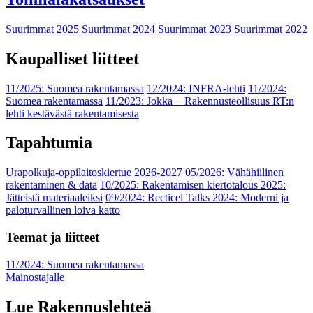
Suurimmat 2025
Suurimmat 2024
Suurimmat 2023
Suurimmat 2022
Kaupalliset liitteet
11/2025: Suomea rakentamassa
12/2024: INFRA-lehti
11/2024:
Suomea rakentamassa
11/2023: Jokka − Rakennusteollisuus RT:n
lehti kestävästä rakentamisesta
Tapahtumia
Urapolkuja-oppilaitoskiertue 2026-2027
05/2026: Vähähiilinen
rakentaminen & data
10/2025: Rakentamisen kiertotalous 2025:
Jätteistä materiaaleiksi
09/2024: Recticel Talks 2024: Moderni ja
paloturvallinen loiva katto
Teemat ja liitteet
11/2024: Suomea rakentamassa
Mainostajalle
Lue Rakennuslehteä