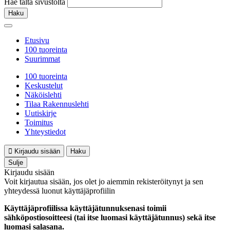
Hae tältä sivustolta
Haku
Etusivu
100 tuoreinta
Suurimmat
100 tuoreinta
Keskustelut
Näköislehti
Tilaa Rakennuslehti
Uutiskirje
Toimitus
Yhteystiedot
Kirjaudu sisään
Haku
Sulje
Kirjaudu sisään
Voit kirjautua sisään, jos olet jo aiemmin rekisteröitynyt ja sen
yhteydessä luonut käyttäjäprofiilin
Käyttäjäprofiilissa käyttäjätunnuksenasi toimii
sähköpostiosoitteesi (tai itse luomasi käyttäjätunnus) sekä itse
luomasi salasana.