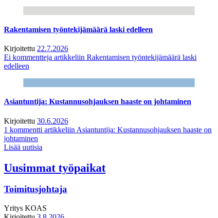
Rakentamisen työntekijämäärä laski edelleen
Kirjoitettu
22.7.2026
Ei kommentteja
artikkeliin Rakentamisen työntekijämäärä laski
edelleen
Asiantuntija: Kustannusohjauksen haaste on johtaminen
Kirjoitettu
30.6.2026
1 kommentti
artikkeliin Asiantuntija: Kustannusohjauksen haaste on
johtaminen
Lisää uutisia
Uusimmat työpaikat
Toimitusjohtaja
Yritys
KOAS
Kirjoitettu
3.8.2026