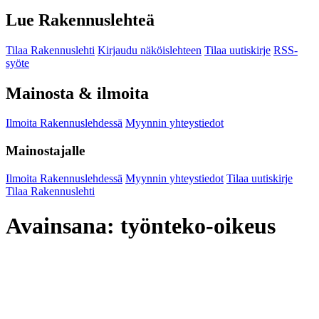
Lue Rakennuslehteä
Tilaa Rakennuslehti
Kirjaudu näköislehteen
Tilaa uutiskirje
RSS-
syöte
Mainosta & ilmoita
Ilmoita Rakennuslehdessä
Myynnin yhteystiedot
Mainostajalle
Ilmoita Rakennuslehdessä
Myynnin yhteystiedot
Tilaa uutiskirje
Tilaa Rakennuslehti
Avainsana:
työnteko-oikeus