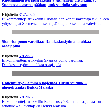
Ruotsalainen korjausrakentaja teki jälleen yrityskaupat
Suomessa – asema pääkaupunkiseudulla vahvistuu
Kirjoitettu
31.7.2026
Ei kommentteja
artikkeliin Ruotsalainen korjausrakentaja teki jälleen
yrityskaupat Suomessa – asema pääkaupunkiseudulla vahvistuu
Skanska-pomo varoittaa: Datakeskustyömaita uhkaa
osaajapula
Kirjoitettu
5.8.2026
Ei kommentteja
artikkeliin Skanska-pomo varoittaa:
Datakeskustyömaita uhkaa osaajapula
Rakennustyö Salminen laajentaa Turun seudulle –
aluejohtajaksi Heikki Malaska
Kirjoitettu
5.8.2026
Ei kommentteja
artikkeliin Rakennustyö Salminen laajentaa Turun
seudulle – aluejohtajaksi Heikki Malaska