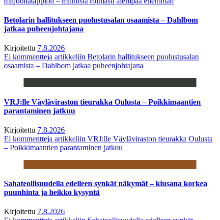
miljoonatappion – miinusta roimasti aiempaa enemmän
Betolarin hallitukseen puolustusalan osaamista – Dahlbom
jatkaa puheenjohtajana
Kirjoitettu
7.8.2026
Ei kommentteja
artikkeliin Betolarin hallitukseen puolustusalan
osaamista – Dahlbom jatkaa puheenjohtajana
VRJ:lle Väyläviraston tieurakka Oulusta – Poikkimaantien
parantaminen jatkuu
Kirjoitettu
7.8.2026
Ei kommentteja
artikkeliin VRJ:lle Väyläviraston tieurakka Oulusta
– Poikkimaantien parantaminen jatkuu
Sahateollisuudella edelleen synkät näkymät – kiusana korkea
puunhinta ja heikko kysyntä
Kirjoitettu
7.8.2026