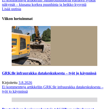
Ei kommentteja
artikkeliin Sahateollisuudella edelleen synkät
näkymät – kiusana korkea puunhinta ja heikko kysyntä
Lisää uutisia
Viikon luetuimmat
GRK:lle infraurakka datakeskuksesta – työt jo käynnissä
Kirjoitettu
3.8.2026
Ei kommentteja
artikkeliin GRK:lle infraurakka datakeskuksesta –
työt jo käynnissä