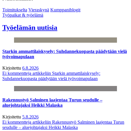
Toimitukselta
Vieraskynä
Kumppaniblogit
Työpaikat & työelämä
Työelämän uutisia
Starkin ammattilaiskysely: Suhdannekuopasta päädytään vielä
työvoimapulaan
Kirjoitettu
6.8.2026
Ei kommentteja
artikkeliin Starkin ammattilaiskysely:
Suhdannekuopasta päädytään vielä työvoimapulaan
Rakennustyö Salminen laajentaa Turun seudulle –
aluejohtajaksi Heikki Malaska
Kirjoitettu
5.8.2026
Ei kommentteja
artikkeliin Rakennustyö Salminen laajentaa Turun
seudulle – aluejohtajaksi Heikki Malaska