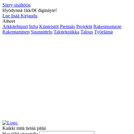
Siirry sisältöön
Hyödynnä 1kk/0€ diginäyte!
Lue lisää
Kirjaudu
Aiheet
Arkkitehtuuri
Infra
Kiinteistöt
Pientalo
Projektit
Rakennustuote
Rakentaminen
Suunnittelu
Talotekniikka
Talous
Työelämä
Kaikki mitä tietää pitää
Hae tältä sivustolta