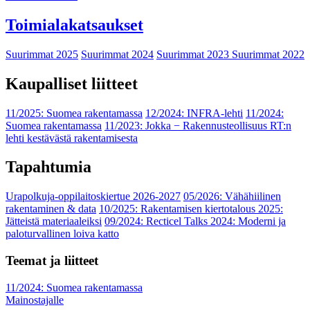
Toimialakatsaukset
Suurimmat 2025
Suurimmat 2024
Suurimmat 2023
Suurimmat 2022
Kaupalliset liitteet
11/2025: Suomea rakentamassa
12/2024: INFRA-lehti
11/2024:
Suomea rakentamassa
11/2023: Jokka − Rakennusteollisuus RT:n
lehti kestävästä rakentamisesta
Tapahtumia
Urapolkuja-oppilaitoskiertue 2026-2027
05/2026: Vähähiilinen
rakentaminen & data
10/2025: Rakentamisen kiertotalous 2025:
Jätteistä materiaaleiksi
09/2024: Recticel Talks 2024: Moderni ja
paloturvallinen loiva katto
Teemat ja liitteet
11/2024: Suomea rakentamassa
Mainostajalle