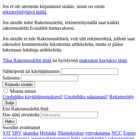
Jos et ole aiemmin kirjautunut sisään, sinun on ensin
rekisteröidyttävä täällä
.
Jos sinulle tulee Rakennuslehti, rekisteröitymällä saat kaikki
rakennuslehti.fi-sisällöt luettavaksesi.
Jos sinulle ei tule Rakennuslehteä, voit silti rekisteröityä, jolloin saat
oikeuden kommentoida lukottomia artikkeleita, mutta et pääse
lukemaan lukittuja artikkeleita.
Tilaa Rakennuslehti tästä
tai hyödynnä
maksuton koejakso tästä
.
Sähköposti tai käyttäjätunnus
Salasana
Kirjaudu sisään
Muista minut
Unohditko käyttäjätunnuksesi?
Unohditko salasanasi?
Rekisteröidy
Sulje
Etsi Rakennuslehti.fistä
Hae tältä sivustolta
Haku
Suositut avainsanat
YIT
SRV
skanska
Helsinki
Tilastokeskus
yrityskauppa
NCC
Espoo
asuntokauppa
asuntorakentaminen
Infra
talotekniikka
rakentaminen