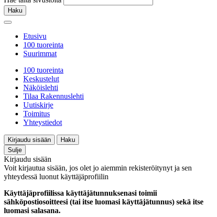
Haku
Etusivu
100 tuoreinta
Suurimmat
100 tuoreinta
Keskustelut
Näköislehti
Tilaa Rakennuslehti
Uutiskirje
Toimitus
Yhteystiedot
Kirjaudu sisään
Haku
Sulje
Kirjaudu sisään
Voit kirjautua sisään, jos olet jo aiemmin rekisteröitynyt ja sen
yhteydessä luonut käyttäjäprofiilin
Käyttäjäprofiilissa käyttäjätunnuksenasi toimii
sähköpostiosoitteesi (tai itse luomasi käyttäjätunnus) sekä itse
luomasi salasana.