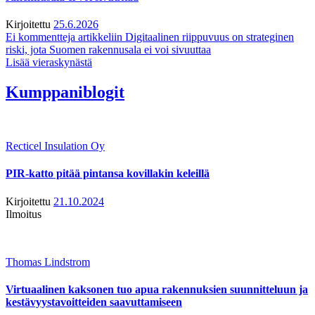
Kirjoitettu
25.6.2026
Ei kommentteja
artikkeliin Digitaalinen riippuvuus on strateginen
riski, jota Suomen rakennusala ei voi sivuuttaa
Lisää vieraskynästä
Kumppaniblogit
Recticel Insulation Oy
PIR-katto pitää pintansa kovillakin keleillä
Kirjoitettu
21.10.2024
Ilmoitus
Thomas Lindstrom
Virtuaalinen kaksonen tuo apua rakennuksien suunnitteluun ja
kestävyystavoitteiden saavuttamiseen