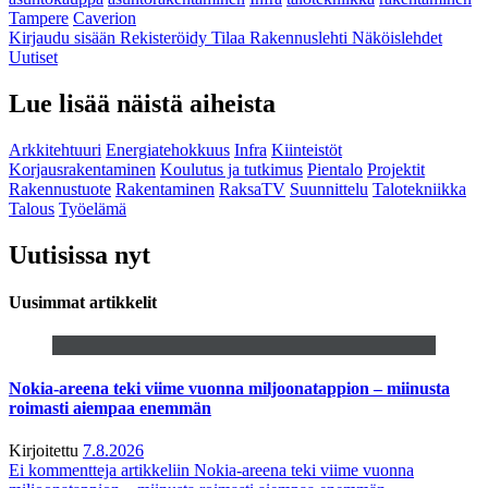
Tampere
Caverion
Kirjaudu sisään
Rekisteröidy
Tilaa Rakennuslehti
Näköislehdet
Uutiset
Lue lisää näistä aiheista
Arkkitehtuuri
Energiatehokkuus
Infra
Kiinteistöt
Korjausrakentaminen
Koulutus ja tutkimus
Pientalo
Projektit
Rakennustuote
Rakentaminen
RaksaTV
Suunnittelu
Talotekniikka
Talous
Työelämä
Uutisissa nyt
Uusimmat artikkelit
Nokia-areena teki viime vuonna miljoonatappion – miinusta
roimasti aiempaa enemmän
Kirjoitettu
7.8.2026
Ei kommentteja
artikkeliin Nokia-areena teki viime vuonna