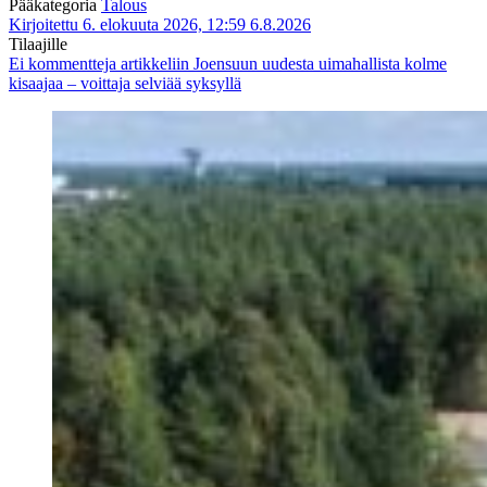
Pääkategoria
Talous
Kirjoitettu 6. elokuuta 2026, 12:59
6.8.2026
Tilaajille
Ei kommentteja
artikkeliin Joensuun uudesta uimahallista kolme
kisaajaa – voittaja selviää syksyllä