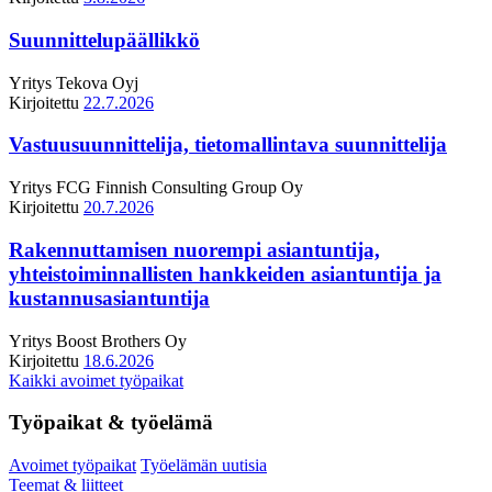
Suunnittelupäällikkö
Yritys
Tekova Oyj
Kirjoitettu
22.7.2026
Vastuusuunnittelija, tietomallintava suunnittelija
Yritys
FCG Finnish Consulting Group Oy
Kirjoitettu
20.7.2026
Rakennuttamisen nuorempi asiantuntija,
yhteistoiminnallisten hankkeiden asiantuntija ja
kustannusasiantuntija
Yritys
Boost Brothers Oy
Kirjoitettu
18.6.2026
Kaikki avoimet työpaikat
Työpaikat & työelämä
Avoimet työpaikat
Työelämän uutisia
Teemat & liitteet