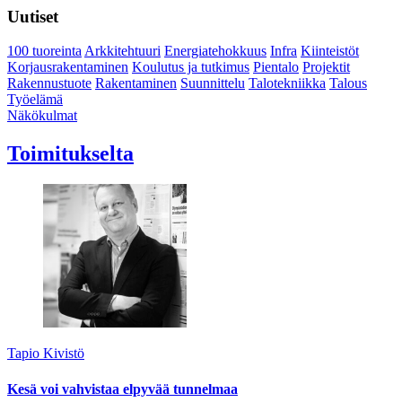
Uutiset
100 tuoreinta
Arkkitehtuuri
Energiatehokkuus
Infra
Kiinteistöt
Korjausrakentaminen
Koulutus ja tutkimus
Pientalo
Projektit
Rakennustuote
Rakentaminen
Suunnittelu
Talotekniikka
Talous
Työelämä
Näkökulmat
Toimitukselta
Tapio Kivistö
Kesä voi vahvistaa elpyvää tunnelmaa