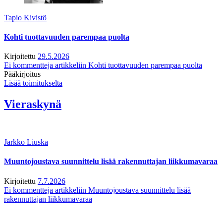
Tapio Kivistö
Kohti tuottavuuden parempaa puolta
Kirjoitettu
29.5.2026
Ei kommentteja
artikkeliin Kohti tuottavuuden parempaa puolta
Pääkirjoitus
Lisää toimitukselta
Vieraskynä
Jarkko Liuska
Muuntojoustava suunnittelu lisää rakennuttajan liikkumavaraa
Kirjoitettu
7.7.2026
Ei kommentteja
artikkeliin Muuntojoustava suunnittelu lisää
rakennuttajan liikkumavaraa