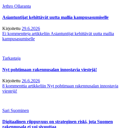
Jethro Ollaranta
Asiantuntijat kehittävät uutta mallia kampusasumiselle
Kirjoitettu
29.6.2026
Ei kommentteja
artikkeliin Asiantuntijat kehittävät uutta mallia
kampusasumiselle
Tarkastaja
Nyt pohtimaan rakennusalan innostavia viestejä!
Kirjoitettu
26.6.2026
8 kommenttia
artikkeliin Nyt pohtimaan rakennusalan innostavia
viestejä!
Sari Suominen
Digitaalinen riippuvuus on strateginen riski, jota Suomen
rakennusala ei voi sivuuttaa