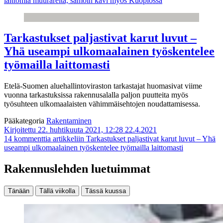
laittomia muurareita, samoin kävi myös Kuopiossa
Tarkastukset paljastivat karut luvut –
Yhä useampi ulkomaalainen työskentelee
työmailla laittomasti
Etelä-Suomen aluehallintoviraston tarkastajat huomasivat viime
vuonna tarkastuksissa rakennusalalla paljon puutteita myös
työsuhteen ulkomaalaisten vähimmäisehtojen noudattamisessa.
Pääkategoria
Rakentaminen
Kirjoitettu 22. huhtikuuta 2021, 12:28
22.4.2021
14 kommenttia
artikkeliin Tarkastukset paljastivat karut luvut – Yhä
useampi ulkomaalainen työskentelee työmailla laittomasti
Rakennuslehden luetuimmat
Tänään
Tällä viikolla
Tässä kuussa