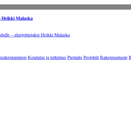
i Heikki Malaska
dulle – aluejohtajaksi Heikki Malaska
srakentaminen
Koulutus ja tutkimus
Pientalo
Projektit
Rakennustuote
R