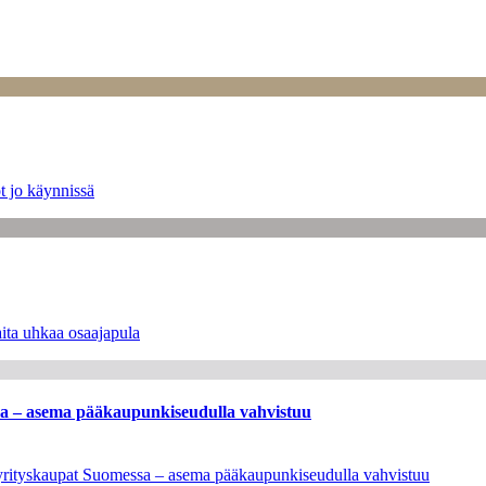
t jo käynnissä
ita uhkaa osaajapula
ssa – asema pääkaupunkiseudulla vahvistuu
en yrityskaupat Suomessa – asema pääkaupunkiseudulla vahvistuu