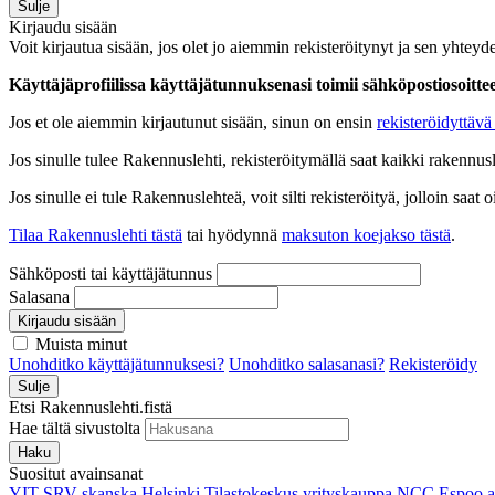
Sulje
Kirjaudu sisään
Voit kirjautua sisään, jos olet jo aiemmin rekisteröitynyt ja sen yhteyde
Käyttäjäprofiilissa käyttäjätunnuksenasi toimii sähköpostiosoittees
Jos et ole aiemmin kirjautunut sisään, sinun on ensin
rekisteröidyttävä 
Jos sinulle tulee Rakennuslehti, rekisteröitymällä saat kaikki rakennusle
Jos sinulle ei tule Rakennuslehteä, voit silti rekisteröityä, jolloin sa
Tilaa Rakennuslehti tästä
tai hyödynnä
maksuton koejakso tästä
.
Sähköposti tai käyttäjätunnus
Salasana
Kirjaudu sisään
Muista minut
Unohditko käyttäjätunnuksesi?
Unohditko salasanasi?
Rekisteröidy
Sulje
Etsi Rakennuslehti.fistä
Hae tältä sivustolta
Haku
Suositut avainsanat
YIT
SRV
skanska
Helsinki
Tilastokeskus
yrityskauppa
NCC
Espoo