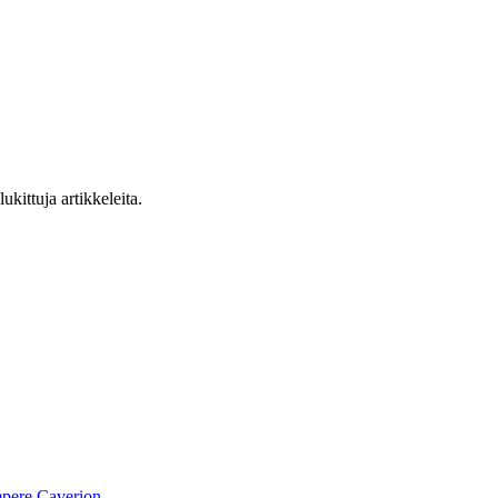
ukittuja artikkeleita.
pere
Caverion