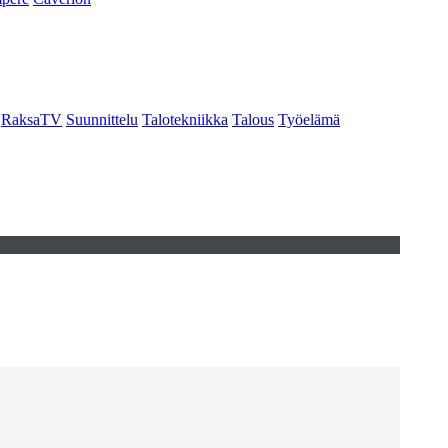
RaksaTV
Suunnittelu
Talotekniikka
Talous
Työelämä