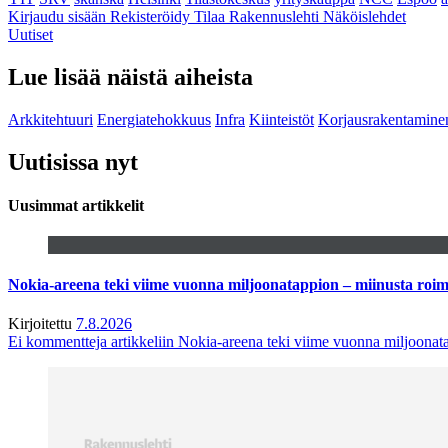
Kirjaudu sisään
Rekisteröidy
Tilaa Rakennuslehti
Näköislehdet
Uutiset
Lue lisää näistä aiheista
Arkkitehtuuri
Energiatehokkuus
Infra
Kiinteistöt
Korjausrakentamine
Uutisissa nyt
Uusimmat artikkelit
Nokia-areena teki viime vuonna miljoonatappion – miinusta ro
Kirjoitettu
7.8.2026
Ei kommentteja
artikkeliin Nokia-areena teki viime vuonna miljoona