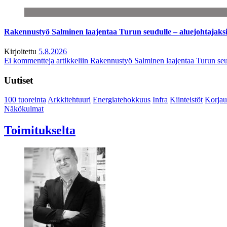
Rakennustyö Salminen laajentaa Turun seudulle – aluejohtajaks
Kirjoitettu
5.8.2026
Ei kommentteja
artikkeliin Rakennustyö Salminen laajentaa Turun seu
Uutiset
100 tuoreinta
Arkkitehtuuri
Energiatehokkuus
Infra
Kiinteistöt
Korjau
Näkökulmat
Toimitukselta