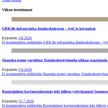
Lisää uutisia
Viikon luetuimmat
GRK:lle infraurakka datakeskuksesta – työt jo käynnissä
Kirjoitettu
3.8.2026
Ei kommentteja
artikkeliin GRK:lle infraurakka datakeskuksesta – työ
Skanska-pomo varoittaa: Datakeskustyömaita uhkaa osaajapula
Kirjoitettu
5.8.2026
Ei kommentteja
artikkeliin Skanska-pomo varoittaa: Datakeskustyöma
Ruotsalainen korjausrakentaja teki jälleen yrityskaupat Suome
Kirjoitettu
31.7.2026
Ei kommentteja
artikkeliin Ruotsalainen korjausrakentaja teki jälle