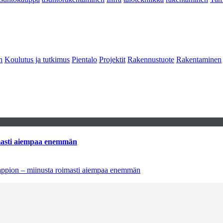
n
Koulutus ja tutkimus
Pientalo
Projektit
Rakennustuote
Rakentaminen
imasti aiempaa enemmän
tappion – miinusta roimasti aiempaa enemmän