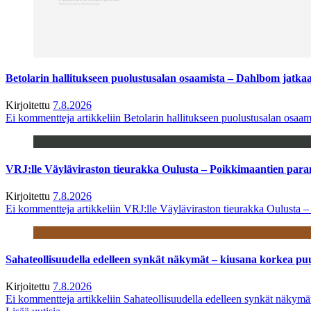
Betolarin hallitukseen puolustusalan osaamista – Dahlbom jatk
Kirjoitettu
7.8.2026
Ei kommentteja
artikkeliin Betolarin hallitukseen puolustusalan osa
VRJ:lle Väyläviraston tieurakka Oulusta – Poikkimaantien par
Kirjoitettu
7.8.2026
Ei kommentteja
artikkeliin VRJ:lle Väyläviraston tieurakka Oulusta 
Sahateollisuudella edelleen synkät näkymät – kiusana korkea pu
Kirjoitettu
7.8.2026
Ei kommentteja
artikkeliin Sahateollisuudella edelleen synkät näkym