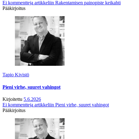
Ei kommentteja
artikkeliin Rakentamisen painopiste keikahti
Pääkirjoitus
Tapio Kivistö
Pieni virhe, suuret vahingot
Kirjoitettu
5.6.2026
Ei kommentteja
artikkeliin Pieni virhe, suuret vahingot
Pääkirjoitus