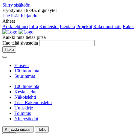
Siirry sisältöön
Hyödynnä 1kk/0€ diginäyte!
Lue lisää
Kirjaudu
Aiheet
Arkkitehtuuri
Infra
Kiinteistöt
Pientalo
Projektit
Rakennustuote
Raken
Kaikki mitä tietää pitää
Hae tältä sivustolta
Haku
Etusivu
100 tuoreinta
Suurimmat
100 tuoreinta
Keskustelut
Näköislehti
Tilaa Rakennuslehti
Uutiskirje
Toimitus
Yhteystiedot
Kirjaudu sisään
Haku