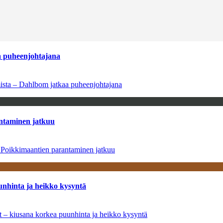
aa puheenjohtajana
amista – Dahlbom jatkaa puheenjohtajana
antaminen jatkuu
– Poikkimaantien parantaminen jatkuu
unhinta ja heikko kysyntä
ät – kiusana korkea puunhinta ja heikko kysyntä