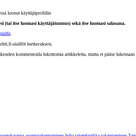
ssä luonut käyttäjäprofiilin
i (tai itse luomasi käyttäjätunnus) sekä itse luomasi salasana.
täällä
.
hti.fi-sisällöt luettavaksesi.
at oikeuden kommentoida lukottomia artikkeleita, mutta et pääse lukemaan l
asuntokauppa
asuntorakentaminen
Infra
talotekniikka
rakentaminen
Tam