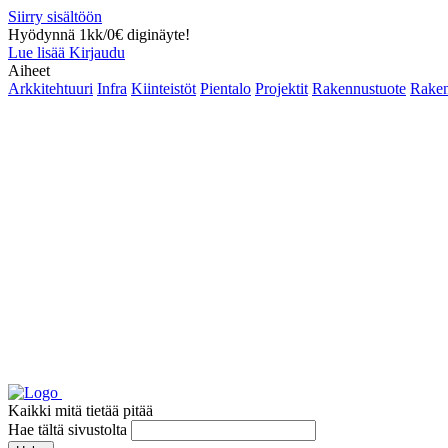
Siirry sisältöön
Hyödynnä 1kk/0€ diginäyte!
Lue lisää
Kirjaudu
Aiheet
Arkkitehtuuri
Infra
Kiinteistöt
Pientalo
Projektit
Rakennustuote
Raken
Kaikki mitä tietää pitää
Hae tältä sivustolta