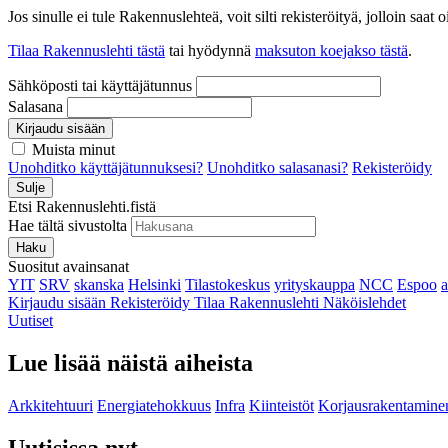
Jos sinulle ei tule Rakennuslehteä, voit silti rekisteröityä, jolloin sa
Tilaa Rakennuslehti tästä
tai hyödynnä
maksuton koejakso tästä
.
Sähköposti tai käyttäjätunnus
Salasana
Kirjaudu sisään
Muista minut
Unohditko käyttäjätunnuksesi?
Unohditko salasanasi?
Rekisteröidy
Sulje
Etsi Rakennuslehti.fistä
Hae tältä sivustolta
Haku
Suositut avainsanat
YIT
SRV
skanska
Helsinki
Tilastokeskus
yrityskauppa
NCC
Espoo
Kirjaudu sisään
Rekisteröidy
Tilaa Rakennuslehti
Näköislehdet
Uutiset
Lue lisää näistä aiheista
Arkkitehtuuri
Energiatehokkuus
Infra
Kiinteistöt
Korjausrakentamine
Uutisissa nyt