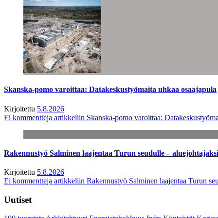
Skanska-pomo varoittaa: Datakeskustyömaita uhkaa osaajapula
Kirjoitettu
5.8.2026
Ei kommentteja
artikkeliin Skanska-pomo varoittaa: Datakeskustyöma
Rakennustyö Salminen laajentaa Turun seudulle – aluejohtajaks
Kirjoitettu
5.8.2026
Ei kommentteja
artikkeliin Rakennustyö Salminen laajentaa Turun seu
Uutiset