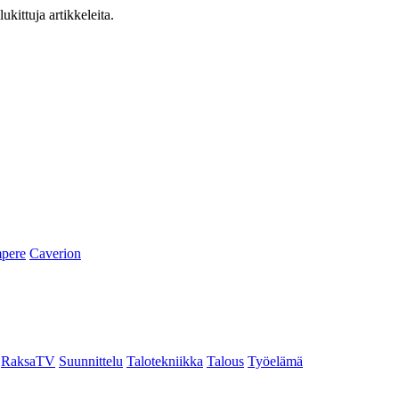
ukittuja artikkeleita.
pere
Caverion
RaksaTV
Suunnittelu
Talotekniikka
Talous
Työelämä