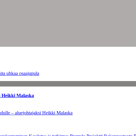
ita uhkaa osaajapula
i Heikki Malaska
dulle – aluejohtajaksi Heikki Malaska