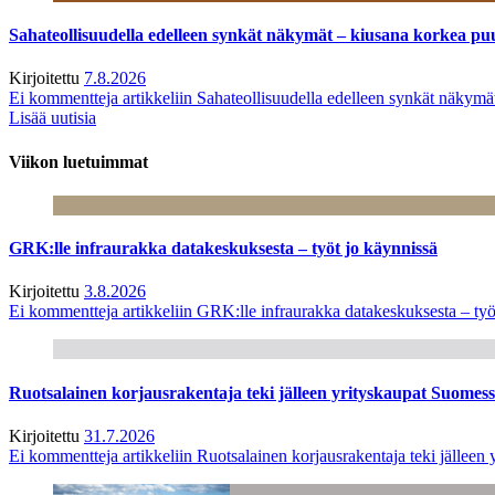
Sahateollisuudella edelleen synkät näkymät – kiusana korkea pu
Kirjoitettu
7.8.2026
Ei kommentteja
artikkeliin Sahateollisuudella edelleen synkät näkym
Lisää uutisia
Viikon luetuimmat
GRK:lle infraurakka datakeskuksesta – työt jo käynnissä
Kirjoitettu
3.8.2026
Ei kommentteja
artikkeliin GRK:lle infraurakka datakeskuksesta – työ
Ruotsalainen korjausrakentaja teki jälleen yrityskaupat Suome
Kirjoitettu
31.7.2026
Ei kommentteja
artikkeliin Ruotsalainen korjausrakentaja teki jälle