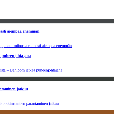
imasti aiempaa enemmän
tappion – miinusta roimasti aiempaa enemmän
aa puheenjohtajana
amista – Dahlbom jatkaa puheenjohtajana
antaminen jatkuu
– Poikkimaantien parantaminen jatkuu