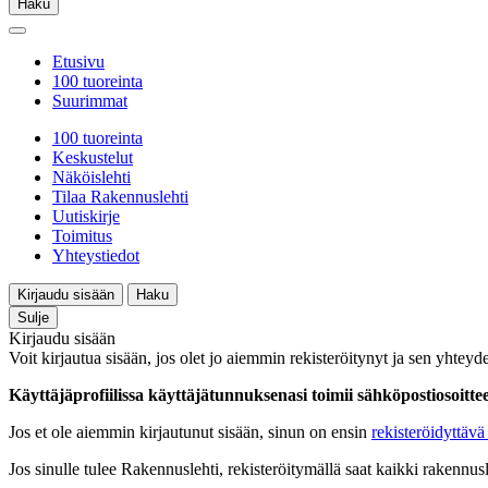
Haku
Etusivu
100 tuoreinta
Suurimmat
100 tuoreinta
Keskustelut
Näköislehti
Tilaa Rakennuslehti
Uutiskirje
Toimitus
Yhteystiedot
Kirjaudu sisään
Haku
Sulje
Kirjaudu sisään
Voit kirjautua sisään, jos olet jo aiemmin rekisteröitynyt ja sen yhteyde
Käyttäjäprofiilissa käyttäjätunnuksenasi toimii sähköpostiosoittees
Jos et ole aiemmin kirjautunut sisään, sinun on ensin
rekisteröidyttävä 
Jos sinulle tulee Rakennuslehti, rekisteröitymällä saat kaikki rakennusle