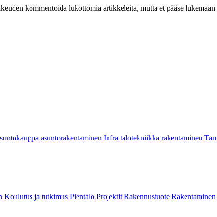
at oikeuden kommentoida lukottomia artikkeleita, mutta et pääse lukemaan l
asuntokauppa
asuntorakentaminen
Infra
talotekniikka
rakentaminen
Tam
n
Koulutus ja tutkimus
Pientalo
Projektit
Rakennustuote
Rakentaminen