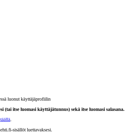
ssä luonut käyttäjäprofiilin
i (tai itse luomasi käyttäjätunnus) sekä itse luomasi salasana.
täällä
.
hti.fi-sisällöt luettavaksesi.