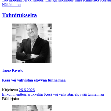
100 tuoreinta
Arkkitehtuuri
Energiatehokkuus
Infra
Kiinteistöt
Korjau
Näkökulmat
Toimitukselta
Tapio Kivistö
Kesä voi vahvistaa elpyvää tunnelmaa
Kirjoitettu
26.6.2026
Ei kommentteja
artikkeliin Kesä voi vahvistaa elpyvää tunnelmaa
Pääkirjoitus