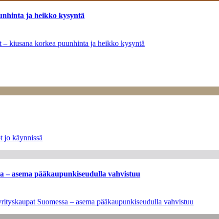
unhinta ja heikko kysyntä
ät – kiusana korkea puunhinta ja heikko kysyntä
t jo käynnissä
ssa – asema pääkaupunkiseudulla vahvistuu
en yrityskaupat Suomessa – asema pääkaupunkiseudulla vahvistuu