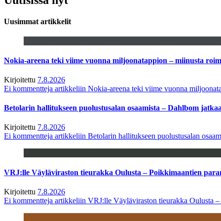
Uusimmat artikkelit
Nokia-areena teki viime vuonna miljoonatappion – miinusta ro
Kirjoitettu
7.8.2026
Ei kommentteja
artikkeliin Nokia-areena teki viime vuonna miljoona
Betolarin hallitukseen puolustusalan osaamista – Dahlbom jatk
Kirjoitettu
7.8.2026
Ei kommentteja
artikkeliin Betolarin hallitukseen puolustusalan osa
VRJ:lle Väyläviraston tieurakka Oulusta – Poikkimaantien par
Kirjoitettu
7.8.2026
Ei kommentteja
artikkeliin VRJ:lle Väyläviraston tieurakka Oulusta 