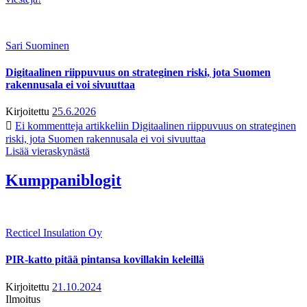
Sari Suominen
Digitaalinen riippuvuus on strateginen riski, jota Suomen
rakennusala ei voi sivuuttaa
Kirjoitettu
25.6.2026
Ei kommentteja
artikkeliin Digitaalinen riippuvuus on strateginen
riski, jota Suomen rakennusala ei voi sivuuttaa
Lisää vieraskynästä
Kumppaniblogit
Recticel Insulation Oy
PIR-katto pitää pintansa kovillakin keleillä
Kirjoitettu
21.10.2024
Ilmoitus