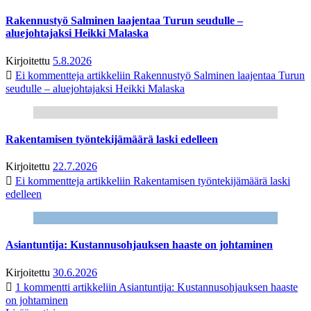
Rakennustyö Salminen laajentaa Turun seudulle –
aluejohtajaksi Heikki Malaska
Kirjoitettu
5.8.2026
Ei kommentteja
artikkeliin Rakennustyö Salminen laajentaa Turun
seudulle – aluejohtajaksi Heikki Malaska
Rakentamisen työntekijämäärä laski edelleen
Kirjoitettu
22.7.2026
Ei kommentteja
artikkeliin Rakentamisen työntekijämäärä laski
edelleen
Asiantuntija: Kustannusohjauksen haaste on johtaminen
Kirjoitettu
30.6.2026
1 kommentti
artikkeliin Asiantuntija: Kustannusohjauksen haaste
on johtaminen