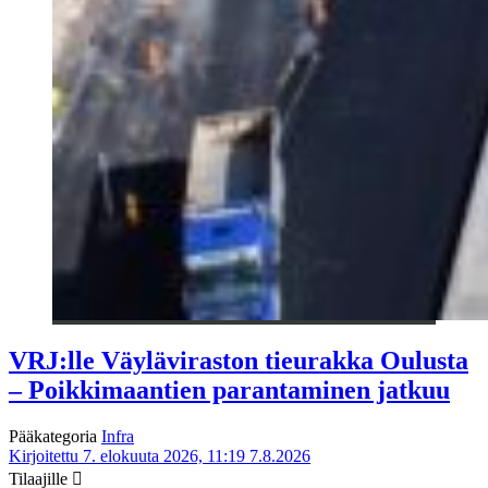
VRJ:lle Väyläviraston tieurakka Oulusta
– Poikkimaantien parantaminen jatkuu
Pääkategoria
Infra
Kirjoitettu 7. elokuuta 2026, 11:19
7.8.2026
Tilaajille