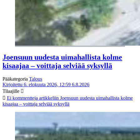
Joensuun uudesta uimahallista kolme
kisaajaa – voittaja selviää syksyllä
Pääkategoria
Talous
Kirjoitettu 6. elokuuta 2026, 12:59
6.8.2026
Tilaajille
Ei kommentteja
artikkeliin Joensuun uudesta uimahallista kolme
kisaajaa – voittaja selviää syksyllä