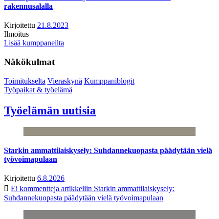
rakennusalalla
Kirjoitettu
21.8.2023
Ilmoitus
Lisää kumppaneilta
Näkökulmat
Toimitukselta
Vieraskynä
Kumppaniblogit
Työpaikat & työelämä
Työelämän uutisia
Starkin ammattilaiskysely: Suhdannekuopasta päädytään vielä
työvoimapulaan
Kirjoitettu
6.8.2026
Ei kommentteja
artikkeliin Starkin ammattilaiskysely:
Suhdannekuopasta päädytään vielä työvoimapulaan