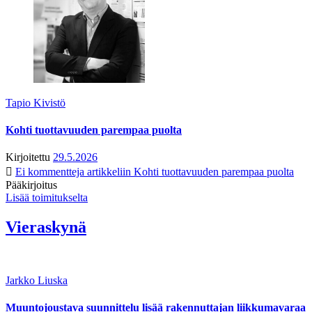
Tapio Kivistö
Kohti tuottavuuden parempaa puolta
Kirjoitettu
29.5.2026
Ei kommentteja
artikkeliin Kohti tuottavuuden parempaa puolta
Pääkirjoitus
Lisää toimitukselta
Vieraskynä
Jarkko Liuska
Muuntojoustava suunnittelu lisää rakennuttajan liikkumavaraa