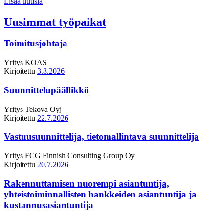
Lisää uutisia
Uusimmat työpaikat
Toimitusjohtaja
Yritys
KOAS
Kirjoitettu
3.8.2026
Suunnittelupäällikkö
Yritys
Tekova Oyj
Kirjoitettu
22.7.2026
Vastuusuunnittelija, tietomallintava suunnittelija
Yritys
FCG Finnish Consulting Group Oy
Kirjoitettu
20.7.2026
Rakennuttamisen nuorempi asiantuntija,
yhteistoiminnallisten hankkeiden asiantuntija ja
kustannusasiantuntija