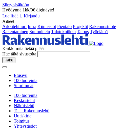
Siirry sisältöön
Hyödynnä 1kk/0€ diginäyte!
Lue lisää
Kirjaudu
Aiheet
Arkkitehtuuri
Infra
Kiinteistöt
Pientalo
Projektit
Rakennustuote
Rakentaminen
Suunnittelu
Talotekniikka
Talous
Työelämä
Kaikki mitä tietää pitää
Hae tältä sivustolta
Haku
Etusivu
100 tuoreinta
Suurimmat
100 tuoreinta
Keskustelut
Näköislehti
Tilaa Rakennuslehti
Uutiskirje
Toimitus
Yhteystiedot