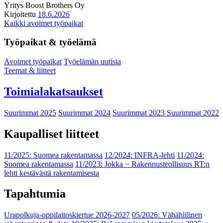
Yritys
Boost Brothers Oy
Kirjoitettu
18.6.2026
Kaikki avoimet työpaikat
Työpaikat & työelämä
Avoimet työpaikat
Työelämän uutisia
Teemat & liitteet
Toimialakatsaukset
Suurimmat 2025
Suurimmat 2024
Suurimmat 2023
Suurimmat 2022
Kaupalliset liitteet
11/2025: Suomea rakentamassa
12/2024: INFRA-lehti
11/2024:
Suomea rakentamassa
11/2023: Jokka − Rakennusteollisuus RT:n
lehti kestävästä rakentamisesta
Tapahtumia
Urapolkuja-oppilaitoskiertue 2026-2027
05/2026: Vähähiilinen