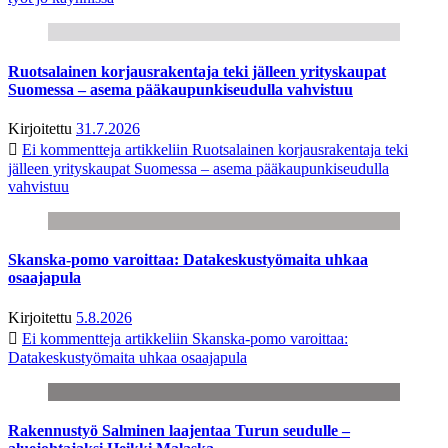
Ruotsalainen korjausrakentaja teki jälleen yrityskaupat
Suomessa – asema pääkaupunkiseudulla vahvistuu
Kirjoitettu
31.7.2026
Ei kommentteja
artikkeliin Ruotsalainen korjausrakentaja teki
jälleen yrityskaupat Suomessa – asema pääkaupunkiseudulla
vahvistuu
Skanska-pomo varoittaa: Datakeskustyömaita uhkaa
osaajapula
Kirjoitettu
5.8.2026
Ei kommentteja
artikkeliin Skanska-pomo varoittaa:
Datakeskustyömaita uhkaa osaajapula
Rakennustyö Salminen laajentaa Turun seudulle –