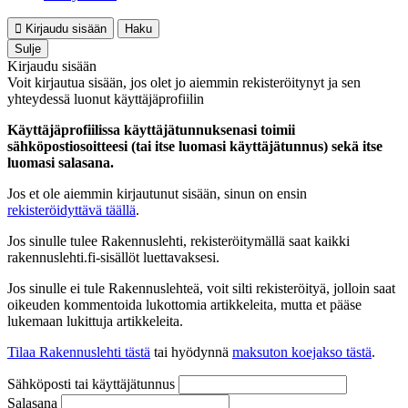
Kirjaudu sisään
Haku
Sulje
Kirjaudu sisään
Voit kirjautua sisään, jos olet jo aiemmin rekisteröitynyt ja sen
yhteydessä luonut käyttäjäprofiilin
Käyttäjäprofiilissa käyttäjätunnuksenasi toimii
sähköpostiosoitteesi (tai itse luomasi käyttäjätunnus) sekä itse
luomasi salasana.
Jos et ole aiemmin kirjautunut sisään, sinun on ensin
rekisteröidyttävä täällä
.
Jos sinulle tulee Rakennuslehti, rekisteröitymällä saat kaikki
rakennuslehti.fi-sisällöt luettavaksesi.
Jos sinulle ei tule Rakennuslehteä, voit silti rekisteröityä, jolloin saat
oikeuden kommentoida lukottomia artikkeleita, mutta et pääse
lukemaan lukittuja artikkeleita.
Tilaa Rakennuslehti tästä
tai hyödynnä
maksuton koejakso tästä
.
Sähköposti tai käyttäjätunnus
Salasana