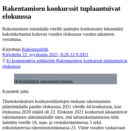
Rakentamisen konkurssit tuplaantuivat
elokuussa
Rakentamisen toimialalla vireille pantujen konkurssien lukumäärä
kaksinkertaistui kuluvan vuoden elokuussa vuoden takaiseen
verrattuna.
Kirjoittaja
Rakennuslehti
Kirjoitettu 22. syyskuuta 2021, 8:28
22.9.2021
Ei kommentteja
artikkeliin Rakentamisen konkurssit tuplaantuivat
elokuussa
Helsinkiläisiä rakennustyömaita.
Kuuntele juttu
Tilastokeskuksen konkurssitilastojen mukaan rakentamisen
päätoimialalla pantiin elokuussa 2021 vireille 44 konkurssia, kun
elokuussa 2020 määrä oli 22. Elokuun 2021 konkurssit jakaantuivat
rakentamisen alatoimialoille siten, että talonrakentamisessa niitä
laitettiin vireille 18, maa- ja vesirakentamisessa 3 sekä
erikoistuneessa rakennustoiminnassa 23. Viime vuoden vastaavaan