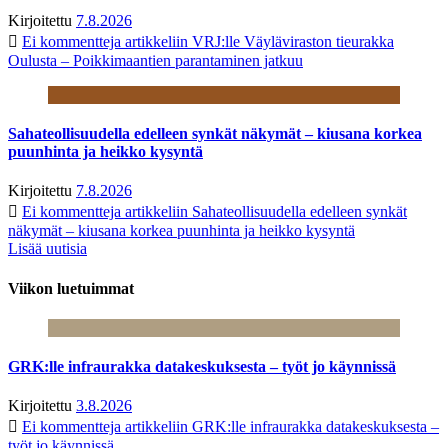
Kirjoitettu
7.8.2026
Ei kommentteja
artikkeliin VRJ:lle Väyläviraston tieurakka
Oulusta – Poikkimaantien parantaminen jatkuu
Sahateollisuudella edelleen synkät näkymät – kiusana korkea
puunhinta ja heikko kysyntä
Kirjoitettu
7.8.2026
Ei kommentteja
artikkeliin Sahateollisuudella edelleen synkät
näkymät – kiusana korkea puunhinta ja heikko kysyntä
Lisää uutisia
Viikon luetuimmat
GRK:lle infraurakka datakeskuksesta – työt jo käynnissä
Kirjoitettu
3.8.2026
Ei kommentteja
artikkeliin GRK:lle infraurakka datakeskuksesta –
työt jo käynnissä