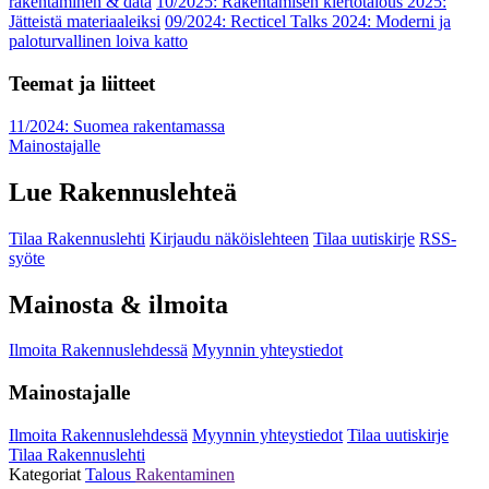
rakentaminen & data
10/2025: Rakentamisen kiertotalous 2025:
Jätteistä materiaaleiksi
09/2024: Recticel Talks 2024: Moderni ja
paloturvallinen loiva katto
Teemat ja liitteet
11/2024: Suomea rakentamassa
Mainostajalle
Lue Rakennuslehteä
Tilaa Rakennuslehti
Kirjaudu näköislehteen
Tilaa uutiskirje
RSS-
syöte
Mainosta & ilmoita
Ilmoita Rakennuslehdessä
Myynnin yhteystiedot
Mainostajalle
Ilmoita Rakennuslehdessä
Myynnin yhteystiedot
Tilaa uutiskirje
Tilaa Rakennuslehti
Kategoriat
Talous
Rakentaminen