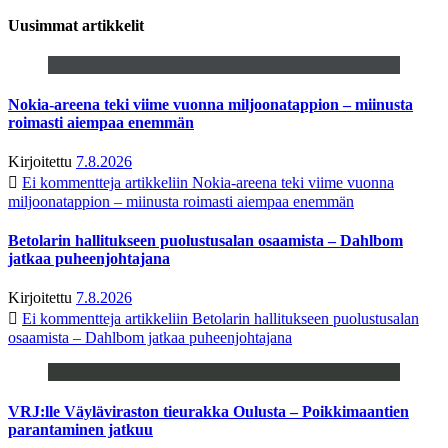
Uusimmat artikkelit
Nokia-areena teki viime vuonna miljoonatappion – miinusta
roimasti aiempaa enemmän
Kirjoitettu
7.8.2026
Ei kommentteja
artikkeliin Nokia-areena teki viime vuonna
miljoonatappion – miinusta roimasti aiempaa enemmän
Betolarin hallitukseen puolustusalan osaamista – Dahlbom
jatkaa puheenjohtajana
Kirjoitettu
7.8.2026
Ei kommentteja
artikkeliin Betolarin hallitukseen puolustusalan
osaamista – Dahlbom jatkaa puheenjohtajana
VRJ:lle Väyläviraston tieurakka Oulusta – Poikkimaantien
parantaminen jatkuu