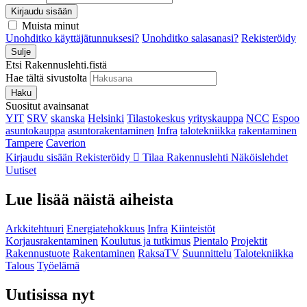
Kirjaudu sisään
Muista minut
Unohditko käyttäjätunnuksesi?
Unohditko salasanasi?
Rekisteröidy
Sulje
Etsi Rakennuslehti.fistä
Hae tältä sivustolta
Haku
Suositut avainsanat
YIT
SRV
skanska
Helsinki
Tilastokeskus
yrityskauppa
NCC
Espoo
asuntokauppa
asuntorakentaminen
Infra
talotekniikka
rakentaminen
Tampere
Caverion
Kirjaudu sisään
Rekisteröidy
Tilaa Rakennuslehti
Näköislehdet
Uutiset
Lue lisää näistä aiheista
Arkkitehtuuri
Energiatehokkuus
Infra
Kiinteistöt
Korjausrakentaminen
Koulutus ja tutkimus
Pientalo
Projektit
Rakennustuote
Rakentaminen
RaksaTV
Suunnittelu
Talotekniikka
Talous
Työelämä
Uutisissa nyt