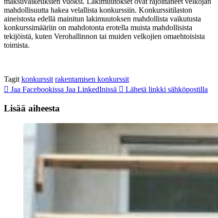
maksuvaikeuksien vuoksi. Lakimuutokset ovat rajoittaneet velkojan
mahdollisuutta hakea velallista konkurssiin. Konkurssitilaston
aineistosta edellä mainitun lakimuutoksen mahdollista vaikutusta
konkurssimääriin on mahdotonta erotella muista mahdollisista
tekijöistä, kuten Verohallinnon tai muiden velkojien omaehtoisista
toimista.
Tagit
konkurssit
rakentamisen konkurssit
Jaa Facebookissa
Jaa LinkedInissä
Lähetä linkki sähköpostilla
Lisää aiheesta