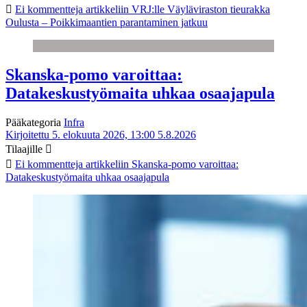
Ei kommentteja
artikkeliin VRJ:lle Väyläviraston tieurakka
Oulusta – Poikkimaantien parantaminen jatkuu
Skanska-pomo varoittaa:
Datakeskustyömaita uhkaa osaajapula
Pääkategoria
Infra
Kirjoitettu 5. elokuuta 2026, 13:00
5.8.2026
Tilaajille
Ei kommentteja
artikkeliin Skanska-pomo varoittaa:
Datakeskustyömaita uhkaa osaajapula