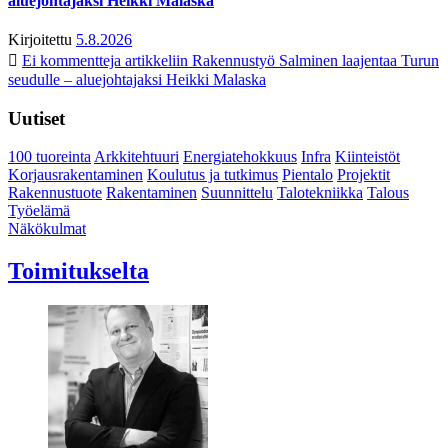
aluejohtajaksi Heikki Malaska
Kirjoitettu
5.8.2026
Ei kommentteja
artikkeliin Rakennustyö Salminen laajentaa Turun
seudulle – aluejohtajaksi Heikki Malaska
Uutiset
100 tuoreinta
Arkkitehtuuri
Energiatehokkuus
Infra
Kiinteistöt
Korjausrakentaminen
Koulutus ja tutkimus
Pientalo
Projektit
Rakennustuote
Rakentaminen
Suunnittelu
Talotekniikka
Talous
Työelämä
Näkökulmat
Toimitukselta