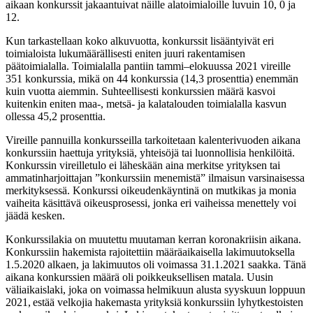
aikaan konkurssit jakaantuivat näille alatoimialoille luvuin 10, 0 ja
12.
Kun tarkastellaan koko alkuvuotta, konkurssit lisääntyivät eri
toimialoista lukumäärällisesti eniten juuri rakentamisen
päätoimialalla. Toimialalla pantiin tammi–elokuussa 2021 vireille
351 konkurssia, mikä on 44 konkurssia (14,3 prosenttia) enemmän
kuin vuotta aiemmin. Suhteellisesti konkurssien määrä kasvoi
kuitenkin eniten maa-, metsä- ja kalatalouden toimialalla kasvun
ollessa 45,2 prosenttia.
Vireille pannuilla konkursseilla tarkoitetaan kalenterivuoden aikana
konkurssiin haettuja yrityksiä, yhteisöjä tai luonnollisia henkilöitä.
Konkurssin vireilletulo ei läheskään aina merkitse yrityksen tai
ammatinharjoittajan ”konkurssiin menemistä” ilmaisun varsinaisessa
merkityksessä. Konkurssi oikeudenkäyntinä on mutkikas ja monia
vaiheita käsittävä oikeusprosessi, jonka eri vaiheissa menettely voi
jäädä kesken.
Konkurssilakia on muutettu muutaman kerran koronakriisin aikana.
Konkurssiin hakemista rajoitettiin määräaikaisella lakimuutoksella
1.5.2020 alkaen, ja lakimuutos oli voimassa 31.1.2021 saakka. Tänä
aikana konkurssien määrä oli poikkeuksellisen matala. Uusin
väliaikaislaki, joka on voimassa helmikuun alusta syyskuun loppuun
2021, estää velkojia hakemasta yrityksiä konkurssiin lyhytkestoisten