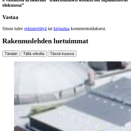
elokuussa”
Vastaa
Sinun tulee
rekisteröityä
tai
kirjautua
kommentoidaksesi.
Rakennuslehden luetuimmat
Tänään
Tällä viikolla
Tässä kuussa