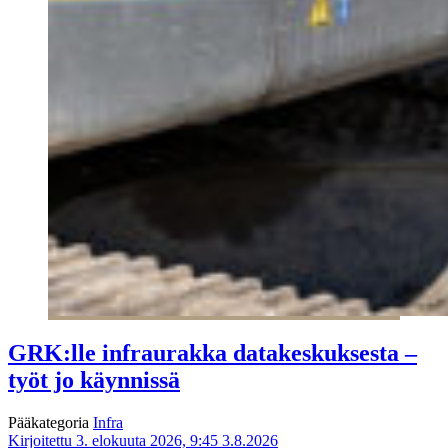
GRK:lle infraurakka datakeskuksesta –
työt jo käynnissä
Pääkategoria
Infra
Kirjoitettu 3. elokuuta 2026, 9:45
3.8.2026