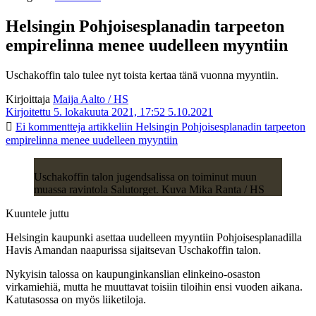
Helsingin Pohjoisesplanadin tarpeeton
empirelinna menee uudelleen myyntiin
Uschakoffin talo tulee nyt toista kertaa tänä vuonna myyntiin.
Kirjoittaja
Maija Aalto / HS
Kirjoitettu 5. lokakuuta 2021, 17:52
5.10.2021
Ei kommentteja
artikkeliin Helsingin Pohjoisesplanadin tarpeeton
empirelinna menee uudelleen myyntiin
Uschakoffin talon jugendsalissa on toiminut muun
muassa ravintola Salutorget. Kuva Mika Ranta / HS
Kuuntele juttu
Helsingin kaupunki asettaa uudelleen myyntiin Pohjoisesplanadilla
Havis Amandan naapurissa sijaitsevan Uschakoffin talon.
Nykyisin talossa on kaupunginkanslian elinkeino-osaston
virkamiehiä, mutta he muuttavat toisiin tiloihin ensi vuoden aikana.
Katutasossa on myös liiketiloja.