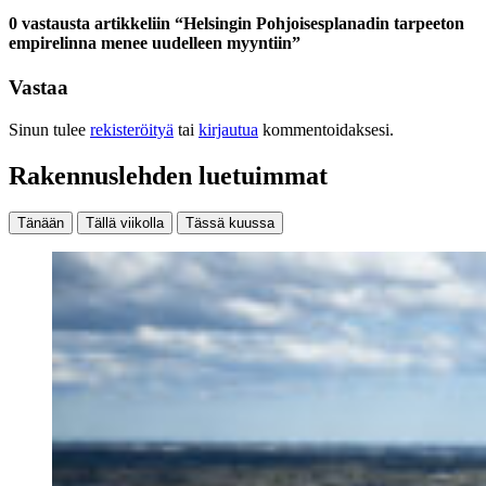
0 vastausta artikkeliin “Helsingin Pohjoisesplanadin tarpeeton
empirelinna menee uudelleen myyntiin”
Vastaa
Sinun tulee
rekisteröityä
tai
kirjautua
kommentoidaksesi.
Rakennuslehden luetuimmat
Tänään
Tällä viikolla
Tässä kuussa