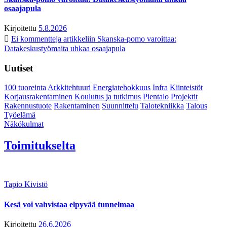
osaajapula
Kirjoitettu
5.8.2026
Ei kommentteja
artikkeliin Skanska-pomo varoittaa:
Datakeskustyömaita uhkaa osaajapula
Uutiset
100 tuoreinta
Arkkitehtuuri
Energiatehokkuus
Infra
Kiinteistöt
Korjausrakentaminen
Koulutus ja tutkimus
Pientalo
Projektit
Rakennustuote
Rakentaminen
Suunnittelu
Talotekniikka
Talous
Työelämä
Näkökulmat
Toimitukselta
Tapio Kivistö
Kesä voi vahvistaa elpyvää tunnelmaa
Kirjoitettu
26.6.2026