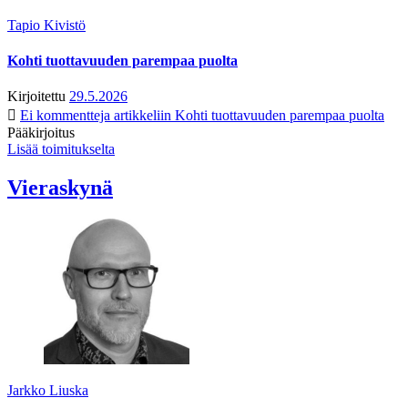
Tapio Kivistö
Kohti tuottavuuden parempaa puolta
Kirjoitettu
29.5.2026
Ei kommentteja
artikkeliin Kohti tuottavuuden parempaa puolta
Pääkirjoitus
Lisää toimitukselta
Vieraskynä
Jarkko Liuska