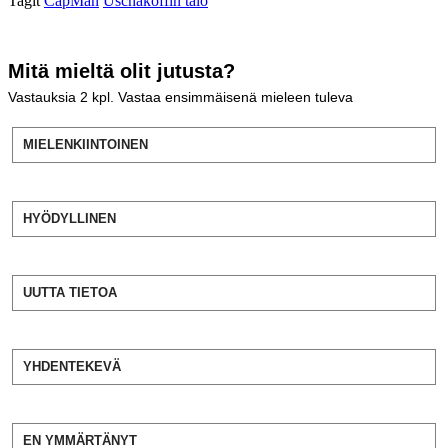
Tagit
CapMan
Uschakoffin talo
Mitä mieltä olit jutusta?
Vastauksia
2
kpl. Vastaa ensimmäisenä mieleen tuleva
MIELENKIINTOINEN
HYÖDYLLINEN
UUTTA TIETOA
YHDENTEKEVÄ
EN YMMÄRTÄNYT