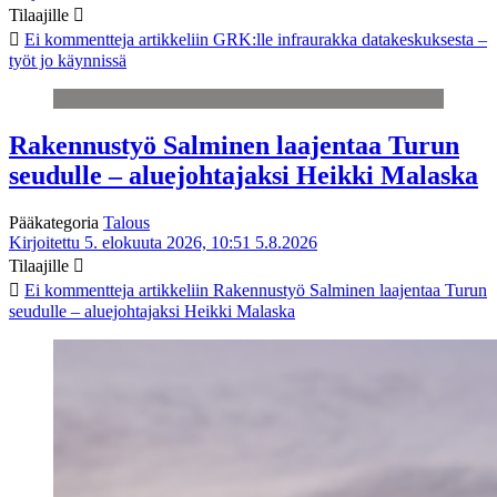
Tilaajille
Ei kommentteja
artikkeliin GRK:lle infraurakka datakeskuksesta –
työt jo käynnissä
Rakennustyö Salminen laajentaa Turun
seudulle – aluejohtajaksi Heikki Malaska
Pääkategoria
Talous
Kirjoitettu 5. elokuuta 2026, 10:51
5.8.2026
Tilaajille
Ei kommentteja
artikkeliin Rakennustyö Salminen laajentaa Turun
seudulle – aluejohtajaksi Heikki Malaska