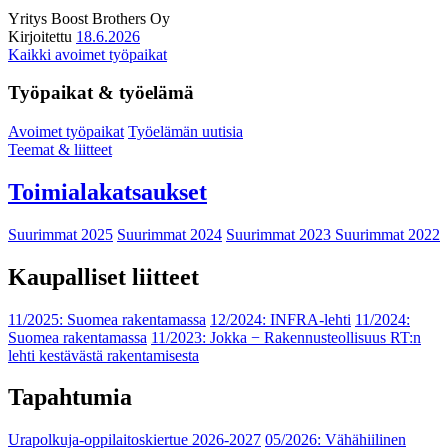
Yritys
Boost Brothers Oy
Kirjoitettu
18.6.2026
Kaikki avoimet työpaikat
Työpaikat & työelämä
Avoimet työpaikat
Työelämän uutisia
Teemat & liitteet
Toimialakatsaukset
Suurimmat 2025
Suurimmat 2024
Suurimmat 2023
Suurimmat 2022
Kaupalliset liitteet
11/2025: Suomea rakentamassa
12/2024: INFRA-lehti
11/2024:
Suomea rakentamassa
11/2023: Jokka − Rakennusteollisuus RT:n
lehti kestävästä rakentamisesta
Tapahtumia
Urapolkuja-oppilaitoskiertue 2026-2027
05/2026: Vähähiilinen