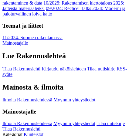
rakentaminen & data
10/2025: Rakentamisen kiertotalous 2025:
Jätteistä materiaaleiksi
09/2024: Recticel Talks 2024: Moderni ja
paloturvallinen loiva katto
Teemat ja liitteet
11/2024: Suomea rakentamassa
Mainostajalle
Lue Rakennuslehteä
Tilaa Rakennuslehti
Kirjaudu näköislehteen
Tilaa uutiskirje
RSS-
syöte
Mainosta & ilmoita
Ilmoita Rakennuslehdessä
Myynnin yhteystiedot
Mainostajalle
Ilmoita Rakennuslehdessä
Myynnin yhteystiedot
Tilaa uutiskirje
Tilaa Rakennuslehti
Kategoriat
Kiinteistöt