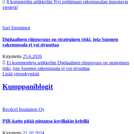
8 kommenttia
artikkeliin Nyt pohtimaan rakennusalan innostavia
viestejä!
Sari Suominen
Digitaalinen riippuvuus on strateginen riski, jota Suomen
rakennusala ei voi sivuuttaa
Kirjoitettu
25.6.2026
Ei kommentteja
artikkeliin Digitaalinen riippuvuus on strateginen
riski, jota Suomen rakennusala ei voi sivuuttaa
Lisää vieraskynästä
Kumppaniblogit
Recticel Insulation Oy
PIR-katto pitää pintansa kovillakin keleillä
Kirjoitettu
21.10.2024