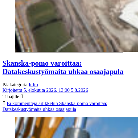
Skanska-pomo varoittaa:
Datakeskustyömaita uhkaa osaajapula
Pääkategoria
Infra
Kirjoitettu 5. elokuuta 2026, 13:00
5.8.2026
Tilaajille
Ei kommentteja
artikkeliin Skanska-pomo varoittaa:
Datakeskustyömaita uhkaa osaajapula