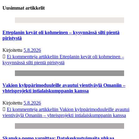
Uusimmat artikkelit
Etteplanin kevät oli kohmeinen – kysynnässä silti pientä
piristystä
Kirjoitettu
5.8.2026
Ei kommentteja
artikkeliin Etteplanin kevät oli kohmeinen –
kysynnässä silti pientä piristystä
Vakion kylppärimoduuleille avautui vientiväylä Omaniin –
yhteisprojekti intialaiskumppanin kanssa
Kirjoitettu
5.8.2026
Ei kommentteja
artikkeliin Vakion kylppärimoduuleille avautui
vientiväylä Omaniin – yhteisprojekti intialaiskumppanin kanssa
Skanska-pomo varoittaa: Datakeskustyömaita uhkaa