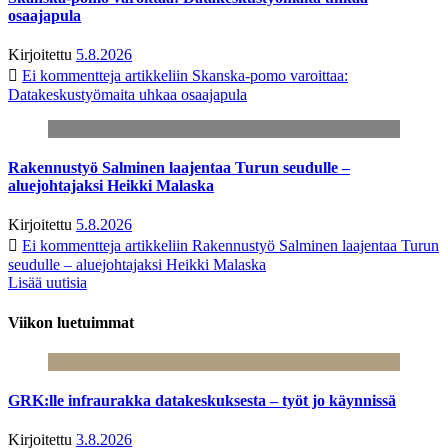
osaajapula
Kirjoitettu
5.8.2026
Ei kommentteja
artikkeliin Skanska-pomo varoittaa:
Datakeskustyömaita uhkaa osaajapula
Rakennustyö Salminen laajentaa Turun seudulle –
aluejohtajaksi Heikki Malaska
Kirjoitettu
5.8.2026
Ei kommentteja
artikkeliin Rakennustyö Salminen laajentaa Turun
seudulle – aluejohtajaksi Heikki Malaska
Lisää uutisia
Viikon luetuimmat
GRK:lle infraurakka datakeskuksesta – työt jo käynnissä
Kirjoitettu
3.8.2026