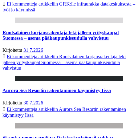
Ei kommentteja
artikkeliin GRK:lle infraurakka datakeskuksesta –
työt jo käynnissä
Ruotsalainen korjausrakentaja teki jälleen yrityskaupat
Suomessa – asema pääkaupunkiseudulla vahvistuu
Kirjoitettu
31.7.2026
Ei kommentteja
artikkeliin Ruotsalainen korjausrakentaja teki
jälleen yrityskaupat Suomessa – asema pääkaupunkiseudulla
vahvistuu
Aurora Sea Resortin rakentaminen käynnistyy Iissä
Kirjoitettu
30.7.2026
Ei kommentteja
artikkeliin Aurora Sea Resortin rakentaminen
käynnistyy Iissä
Skanska-pomo varoittaa: Datakeskustyömaita uhkaa