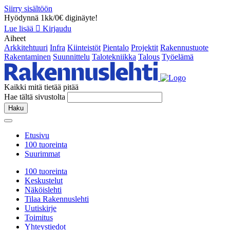
Siirry sisältöön
Hyödynnä 1kk/0€ diginäyte!
Lue lisää
Kirjaudu
Aiheet
Arkkitehtuuri
Infra
Kiinteistöt
Pientalo
Projektit
Rakennustuote
Rakentaminen
Suunnittelu
Talotekniikka
Talous
Työelämä
Kaikki mitä tietää pitää
Hae tältä sivustolta
Haku
Etusivu
100 tuoreinta
Suurimmat
100 tuoreinta
Keskustelut
Näköislehti
Tilaa Rakennuslehti
Uutiskirje
Toimitus
Yhteystiedot