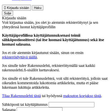
Kirjaudu sisään
Haku
Sulje
Kirjaudu sisään
Voit kirjautua sisään, jos olet jo aiemmin rekisteröitynyt ja sen
yhteydessä luonut käyttäjäprofiilin
Käyttäjäprofiilissa käyttäjätunnuksenasi toimii
sähköpostiosoitteesi (tai itse luomasi käyttäjätunnus) sekä itse
luomasi salasana.
Jos et ole aiemmin kirjautunut sisään, sinun on ensin
rekisteröidyttävä täällä
.
Jos sinulle tulee Rakennuslehti, rekisteröitymällä saat kaikki
rakennuslehti.fi-sisällöt luettavaksesi.
Jos sinulle ei tule Rakennuslehteä, voit silti rekisteröityä, jolloin saat
oikeuden kommentoida lukottomia artikkeleita, mutta et pääse
lukemaan lukittuja artikkeleita.
Tilaa Rakennuslehti tästä
tai hyödynnä
maksuton koejakso tästä
.
Sähköposti tai käyttäjätunnus
Salasana