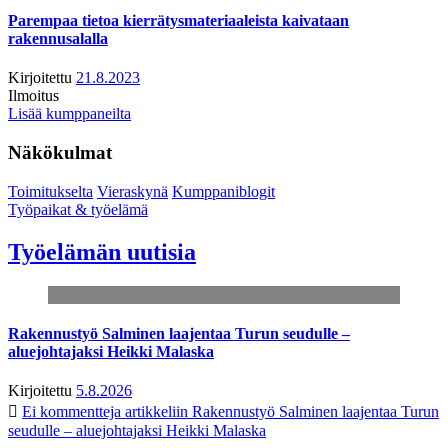
Parempaa tietoa kierrätysmateriaaleista kaivataan
rakennusalalla
Kirjoitettu
21.8.2023
Ilmoitus
Lisää kumppaneilta
Näkökulmat
Toimitukselta
Vieraskynä
Kumppaniblogit
Työpaikat & työelämä
Työelämän uutisia
Rakennustyö Salminen laajentaa Turun seudulle –
aluejohtajaksi Heikki Malaska
Kirjoitettu
5.8.2026
Ei kommentteja
artikkeliin Rakennustyö Salminen laajentaa Turun
seudulle – aluejohtajaksi Heikki Malaska