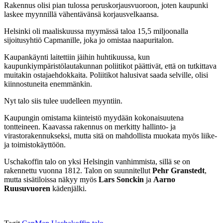
Rakennus olisi pian tulossa peruskorjausvuoroon, joten kaupunki
laskee myynnillä vähentävänsä korjausvelkaansa.
Helsinki oli maaliskuussa myymässä taloa 15,5 miljoonalla
sijoitusyhtiö Capmanille, joka jo omistaa naapuritalon.
Kaupankäynti laitettiin jäihin huhtikuussa, kun
kaupunkiympäristölautakunnan poliitikot päättivät, että on tutkittava
muitakin ostajaehdokkaita. Poliitikot halusivat saada selville, olisi
kiinnostuneita enemmänkin.
Nyt talo siis tulee uudelleen myyntiin.
Kaupungin omistama kiinteistö myydään kokonaisuutena
tontteineen. Kaavassa rakennus on merkitty hallinto- ja
virastorakennukseksi, mutta sitä on mahdollista muokata myös liike-
ja toimistokäyttöön.
Uschakoffin talo on yksi Helsingin vanhimmista, sillä se on
rakennettu vuonna 1812. Talon on suunnitellut
Pehr Granstedt
,
mutta sisätiloissa näkyy myös
Lars Sonckin
ja
Aarno
Ruusuvuoren
kädenjälki.