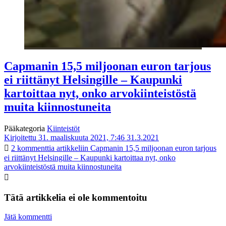
Capmanin 15,5 miljoonan euron tarjous
ei riittänyt Helsingille – Kaupunki
kartoittaa nyt, onko arvokiinteistöstä
muita kiinnostuneita
Pääkategoria
Kiinteistöt
Kirjoitettu 31. maaliskuuta 2021, 7:46
31.3.2021
2 kommenttia
artikkeliin Capmanin 15,5 miljoonan euron tarjous
ei riittänyt Helsingille – Kaupunki kartoittaa nyt, onko
arvokiinteistöstä muita kiinnostuneita
Tätä artikkelia ei ole kommentoitu
Jätä kommentti