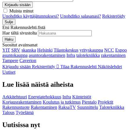
Kirjaudu sisään
Muista minut
Unohditko käyttäjätunnuksesi?
Unohditko salasanasi?
Rekisteröidy
Sulje
Etsi Rakennuslehti.fistä
Hae tältä sivustolta
Haku
Suositut avainsanat
YIT
SRV
skanska
Helsinki
Tilastokeskus
yrityskauppa
NCC
Espoo
asuntokauppa
asuntorakentaminen
Infra
talotekniikka
rakentaminen
Tampere
Caverion
Kirjaudu sisään
Rekisteröidy
Tilaa Rakennuslehti
Näköislehdet
Uutiset
Lue lisää näistä aiheista
Arkkitehtuuri
Energiatehokkuus
Infra
Kiinteistöt
Korjausrakentaminen
Koulutus ja tutkimus
Pientalo
Projektit
Rakennustuote
Rakentaminen
RaksaTV
Suunnittelu
Talotekniikka
Talous
Työelämä
Uutisissa nyt