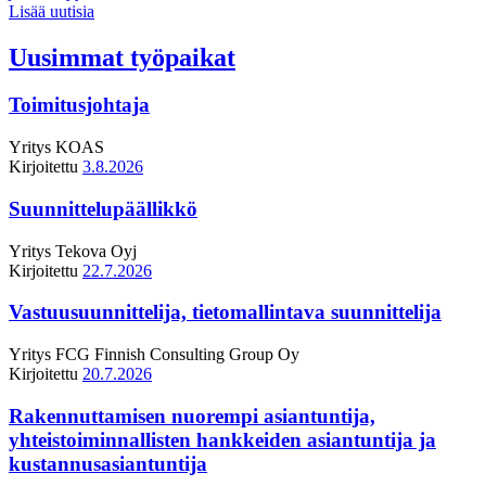
Lisää uutisia
Uusimmat työpaikat
Toimitusjohtaja
Yritys
KOAS
Kirjoitettu
3.8.2026
Suunnittelupäällikkö
Yritys
Tekova Oyj
Kirjoitettu
22.7.2026
Vastuusuunnittelija, tietomallintava suunnittelija
Yritys
FCG Finnish Consulting Group Oy
Kirjoitettu
20.7.2026
Rakennuttamisen nuorempi asiantuntija,
yhteistoiminnallisten hankkeiden asiantuntija ja
kustannusasiantuntija