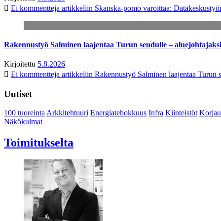
Ei kommentteja
artikkeliin Skanska-pomo varoittaa: Datakeskustyö
Rakennustyö Salminen laajentaa Turun seudulle – aluejohtajaks
Kirjoitettu
5.8.2026
Ei kommentteja
artikkeliin Rakennustyö Salminen laajentaa Turun s
Uutiset
100 tuoreinta
Arkkitehtuuri
Energiatehokkuus
Infra
Kiinteistöt
Korjau
Näkökulmat
Toimitukselta