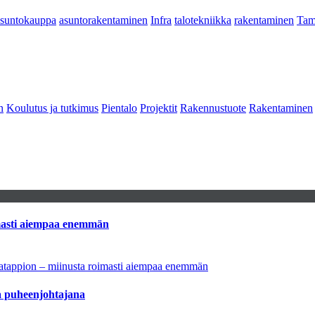
asuntokauppa
asuntorakentaminen
Infra
talotekniikka
rakentaminen
Tam
n
Koulutus ja tutkimus
Pientalo
Projektit
Rakennustuote
Rakentaminen
imasti aiempaa enemmän
natappion – miinusta roimasti aiempaa enemmän
aa puheenjohtajana