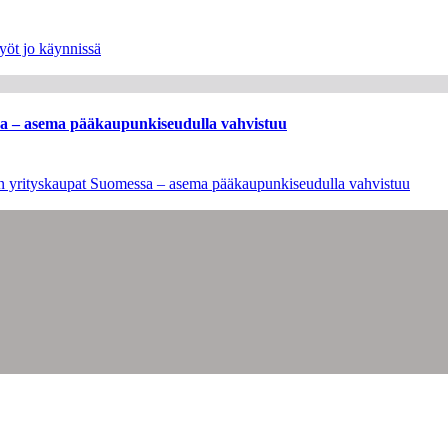
yöt jo käynnissä
ssa – asema pääkaupunkiseudulla vahvistuu
leen yrityskaupat Suomessa – asema pääkaupunkiseudulla vahvistuu