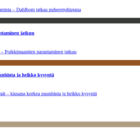
saamista – Dahlbom jatkaa puheenjohtajana
antaminen jatkuu
a – Poikkimaantien parantaminen jatkuu
unhinta ja heikko kysyntä
ymät – kiusana korkea puunhinta ja heikko kysyntä