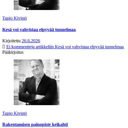
Tapio Kivistö
Kesä voi vahvistaa elpyvää tunnelmaa
Kirjoitettu
26.6.2026
Ei kommentteja
artikkeliin Kesä voi vahvistaa elpyvää tunnelmaa
Pääkirjoitus
Tapio Kivistö
Rakentamisen painopiste keikahti