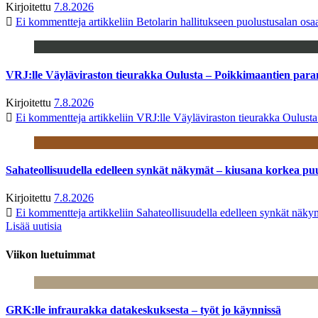
Kirjoitettu
7.8.2026
Ei kommentteja
artikkeliin Betolarin hallitukseen puolustusalan o
VRJ:lle Väyläviraston tieurakka Oulusta – Poikkimaantien par
Kirjoitettu
7.8.2026
Ei kommentteja
artikkeliin VRJ:lle Väyläviraston tieurakka Oulust
Sahateollisuudella edelleen synkät näkymät – kiusana korkea pu
Kirjoitettu
7.8.2026
Ei kommentteja
artikkeliin Sahateollisuudella edelleen synkät näk
Lisää uutisia
Viikon luetuimmat
GRK:lle infraurakka datakeskuksesta – työt jo käynnissä