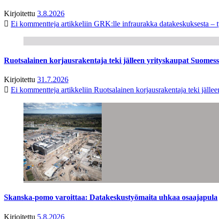
Kirjoitettu
3.8.2026
Ei kommentteja
artikkeliin GRK:lle infraurakka datakeskuksesta – t
Ruotsalainen korjausrakentaja teki jälleen yrityskaupat Suome
Kirjoitettu
31.7.2026
Ei kommentteja
artikkeliin Ruotsalainen korjausrakentaja teki jäl
Skanska-pomo varoittaa: Datakeskustyömaita uhkaa osaajapula
Kirjoitettu
5.8.2026