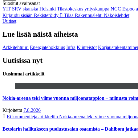
Suositut avainsanat
YIT
SRV
skanska
Helsinki
Tilastokeskus
yrityskauppa
NCC
Espoo
Kirjaudu sisään
Rekisteröidy
Tilaa Rakennuslehti
Näköislehdet
Uutiset
Lue lisää näistä aiheista
Arkkitehtuuri
Energiatehokkuus
Infra
Kiinteistöt
Korjausrakentamine
Uutisissa nyt
Uusimmat artikkelit
Nokia-areena teki viime vuonna miljoonatappion – miinusta ro
Kirjoitettu
7.8.2026
Ei kommentteja
artikkeliin Nokia-areena teki viime vuonna miljoo
Betolarin hallitukseen puolustusalan osaamista – Dahlbom jatk