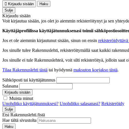
Kirjaudu sisään
Haku
Sulje
Kirjaudu sisään
Voit kirjautua sisään, jos olet jo aiemmin rekisteröitynyt ja sen yhteyde
Käyttäjäprofiilissa käyttäjätunnuksenasi toimii sähköpostiosoittees
Jos et ole aiemmin kirjautunut sisään, sinun on ensin
rekisteröidyttävä 
Jos sinulle tulee Rakennuslehti, rekisteröitymällä saat kaikki rakennusle
Jos sinulle ei tule Rakennuslehteä, voit silti rekisteröityä, jolloin sa
Tilaa Rakennuslehti tästä
tai hyödynnä
maksuton koejakso tästä
.
Sähköposti tai käyttäjätunnus
Salasana
Kirjaudu sisään
Muista minut
Unohditko käyttäjätunnuksesi?
Unohditko salasanasi?
Rekisteröidy
Sulje
Etsi Rakennuslehti.fistä
Hae tältä sivustolta
Haku