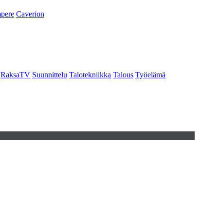
pere
Caverion
RaksaTV
Suunnittelu
Talotekniikka
Talous
Työelämä