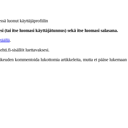
ssä luonut käyttäjäprofiilin
i (tai itse luomasi käyttäjätunnus) sekä itse luomasi salasana.
täällä
.
hti.fi-sisällöt luettavaksesi.
at oikeuden kommentoida lukottomia artikkeleita, mutta et pääse lukemaan l