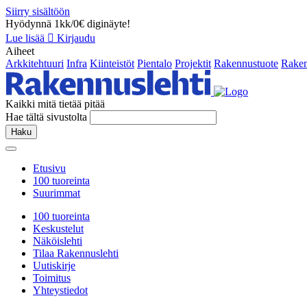
Siirry sisältöön
Hyödynnä 1kk/0€ diginäyte!
Lue lisää
Kirjaudu
Aiheet
Arkkitehtuuri
Infra
Kiinteistöt
Pientalo
Projektit
Rakennustuote
Raken
Kaikki mitä tietää pitää
Hae tältä sivustolta
Haku
Etusivu
100 tuoreinta
Suurimmat
100 tuoreinta
Keskustelut
Näköislehti
Tilaa Rakennuslehti
Uutiskirje
Toimitus
Yhteystiedot