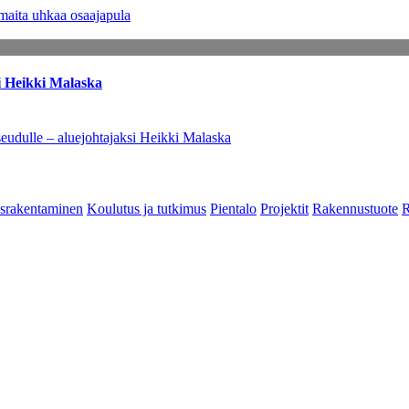
maita uhkaa osaajapula
i Heikki Malaska
eudulle – aluejohtajaksi Heikki Malaska
srakentaminen
Koulutus ja tutkimus
Pientalo
Projektit
Rakennustuote
R