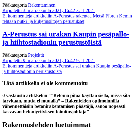
Pääkategoria
Rakentaminen
Kirjoitettu 3. marraskuuta 2021, 16:42
3.11.2021
Ei kommentteja
artikkeliin A-Perustus rakentaa Metsä Fibren Kemin
tehtaan putki- ja kuljetinsiltojen perustukset
A-Perustus sai urakan Kaupin pesäpallo-
ja hiihtostadionin perustustöistä
Pääkategoria
Projektit
Kirjoitettu 9. marraskuuta 2021, 16:42
9.11.2021
Ei kommentteja
artikkeliin A-Perustus sai urakan Kaupin pesäpallo-
ja hiihtostadionin perustustöistä
Tätä artikkelia ei ole kommentoitu
0 vastausta artikkeliin “”Betonia pitää käyttää siellä, missä sitä
tarvitaan, mutta ei muualla” – Rakenteiden optimoinnilla
vähennettäisiin betonirakentamisen päästöjä, sanoo nopeasti
kasvavan betoniyrityksen toimitusjohtaja”
Rakennuslehden luetuimmat