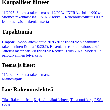
Kaupalliset liitteet
11/2025: Suomea rakentamassa
12/2024: INFRA-lehti
11/2024:
Suomea rakentamassa
11/2023: Jokka − Rakennusteollisuus RT:n
lehti kestävästä rakentamisesta
Tapahtumia
Urapolkuja-oppilaitoskiertue 2026-2027
05/2026: Vähähiilinen
rakentaminen & data
10/2025: Rakentamisen kiertotalous 2025:
Jätteistä materiaaleiksi
09/2024: Recticel Talks 2024: Moderni ja
paloturvallinen loiva katto
Teemat ja liitteet
11/2024: Suomea rakentamassa
Mainostajalle
Lue Rakennuslehteä
Tilaa Rakennuslehti
Kirjaudu näköislehteen
Tilaa uutiskirje
RSS-
syöte