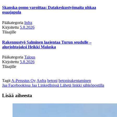
Skanska-pomo varoittaa: Datakeskustyömaita uhkaa
osaajapula
Pääkategoria
Infra
Kirjoitettu
5.8.2026
Tilaajille
Rakennustyö Salminen laajentaa Turun seudulle –
aluejohtajaksi Heikki Malaska
Pääkategoria
Talous
Kirjoitettu
5.8.2026
Tilaajille
Tagit
A-Perustus Oy
Anfra
betoni
betonirakentaminen
Jaa Facebookissa
Jaa LinkedInissä
Lähetä linkki sähköpostilla
Lisää aiheesta