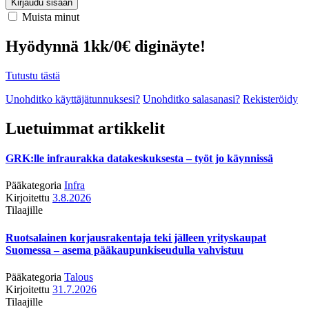
Kirjaudu sisään
Muista minut
Hyödynnä 1kk/0€ diginäyte!
Tutustu tästä
Unohditko käyttäjätunnuksesi?
Unohditko salasanasi?
Rekisteröidy
Luetuimmat artikkelit
GRK:lle infraurakka datakeskuksesta – työt jo käynnissä
Pääkategoria
Infra
Kirjoitettu
3.8.2026
Tilaajille
Ruotsalainen korjausrakentaja teki jälleen yrityskaupat
Suomessa – asema pääkaupunkiseudulla vahvistuu
Pääkategoria
Talous
Kirjoitettu
31.7.2026
Tilaajille