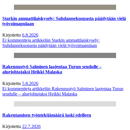
Starkin ammattilaiskysely: Suhdannekuopasta päädytään vielä
työvoimapulaan
Kirjoitettu
6.8.2026
Ei kommentteja
artikkeliin Starkin ammattilaiskysely:
Suhdannekuopasta päädytään vielä työvoimapulaan
Rakennustyö Salminen laajentaa Turun seudulle –
aluejohtajaksi Heikki Malaska
Kirjoitettu
5.8.2026
Ei kommentteja
artikkeliin Rakennustyö Salminen laajentaa Turun
seudulle – aluejohtajaksi Heikki Malaska
Rakentamisen työntekijämäärä laski edelleen
Kirjoitettu
22.7.2026