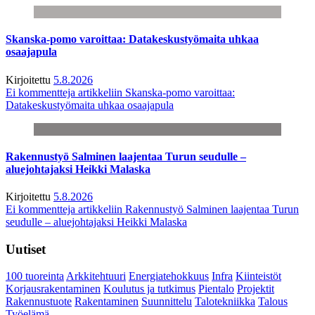
Skanska-pomo varoittaa: Datakeskustyömaita uhkaa
osaajapula
Kirjoitettu
5.8.2026
Ei kommentteja
artikkeliin Skanska-pomo varoittaa:
Datakeskustyömaita uhkaa osaajapula
Rakennustyö Salminen laajentaa Turun seudulle –
aluejohtajaksi Heikki Malaska
Kirjoitettu
5.8.2026
Ei kommentteja
artikkeliin Rakennustyö Salminen laajentaa Turun
seudulle – aluejohtajaksi Heikki Malaska
Uutiset
100 tuoreinta
Arkkitehtuuri
Energiatehokkuus
Infra
Kiinteistöt
Korjausrakentaminen
Koulutus ja tutkimus
Pientalo
Projektit
Rakennustuote
Rakentaminen
Suunnittelu
Talotekniikka
Talous
Työelämä