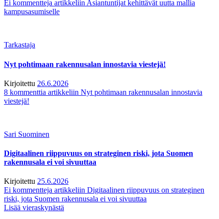
Ei kommentteja
artikkeliin Asiantuntijat kehittävät uutta mallia
kampusasumiselle
Tarkastaja
Nyt pohtimaan rakennusalan innostavia viestejä!
Kirjoitettu
26.6.2026
8 kommenttia
artikkeliin Nyt pohtimaan rakennusalan innostavia
viestejä!
Sari Suominen
Digitaalinen riippuvuus on strateginen riski, jota Suomen
rakennusala ei voi sivuuttaa
Kirjoitettu
25.6.2026
Ei kommentteja
artikkeliin Digitaalinen riippuvuus on strateginen
riski, jota Suomen rakennusala ei voi sivuuttaa
Lisää vieraskynästä