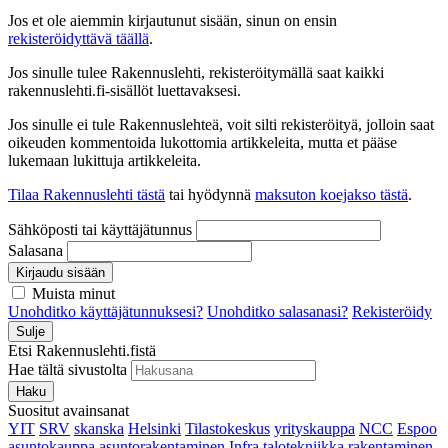
Jos et ole aiemmin kirjautunut sisään, sinun on ensin
rekisteröidyttävä täällä
.
Jos sinulle tulee Rakennuslehti, rekisteröitymällä saat kaikki
rakennuslehti.fi-sisällöt luettavaksesi.
Jos sinulle ei tule Rakennuslehteä, voit silti rekisteröityä, jolloin saat
oikeuden kommentoida lukottomia artikkeleita, mutta et pääse
lukemaan lukittuja artikkeleita.
Tilaa Rakennuslehti tästä
tai hyödynnä
maksuton koejakso tästä
.
Sähköposti tai käyttäjätunnus
Salasana
Kirjaudu sisään
Muista minut
Unohditko käyttäjätunnuksesi?
Unohditko salasanasi?
Rekisteröidy
Sulje
Etsi Rakennuslehti.fistä
Hae tältä sivustolta
Haku
Suositut avainsanat
YIT
SRV
skanska
Helsinki
Tilastokeskus
yrityskauppa
NCC
Espoo
asuntokauppa
asuntorakentaminen
Infra
talotekniikka
rakentaminen