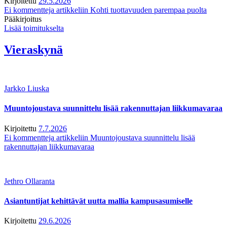
Kirjoitettu
29.5.2026
Ei kommentteja
artikkeliin Kohti tuottavuuden parempaa puolta
Pääkirjoitus
Lisää toimitukselta
Vieraskynä
Jarkko Liuska
Muuntojoustava suunnittelu lisää rakennuttajan liikkumavaraa
Kirjoitettu
7.7.2026
Ei kommentteja
artikkeliin Muuntojoustava suunnittelu lisää
rakennuttajan liikkumavaraa
Jethro Ollaranta
Asiantuntijat kehittävät uutta mallia kampusasumiselle
Kirjoitettu
29.6.2026