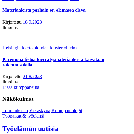
Materiaaleista parhain on olemassa oleva
Kirjoitettu
18.9.2023
Ilmoitus
Helsingin kiertotalouden klusteriohjelma
Parempaa tietoa kierrätysmateriaaleista kaivataan
rakennusalalla
Kirjoitettu
21.8.2023
Ilmoitus
Lisää kumppaneilta
Näkökulmat
Toimitukselta
Vieraskynä
Kumppaniblogit
Työpaikat & työelämä
Työelämän uutisia