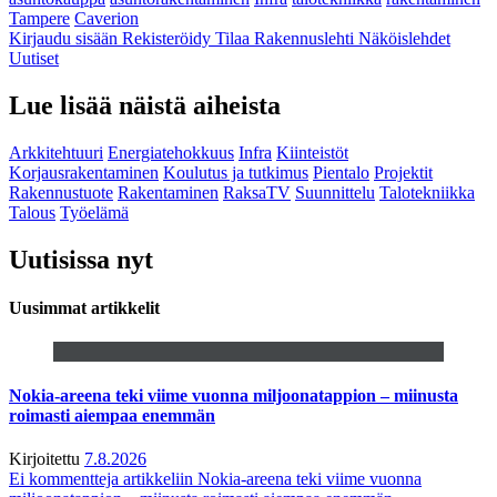
Tampere
Caverion
Kirjaudu sisään
Rekisteröidy
Tilaa Rakennuslehti
Näköislehdet
Uutiset
Lue lisää näistä aiheista
Arkkitehtuuri
Energiatehokkuus
Infra
Kiinteistöt
Korjausrakentaminen
Koulutus ja tutkimus
Pientalo
Projektit
Rakennustuote
Rakentaminen
RaksaTV
Suunnittelu
Talotekniikka
Talous
Työelämä
Uutisissa nyt
Uusimmat artikkelit
Nokia-areena teki viime vuonna miljoonatappion – miinusta
roimasti aiempaa enemmän
Kirjoitettu
7.8.2026
Ei kommentteja
artikkeliin Nokia-areena teki viime vuonna