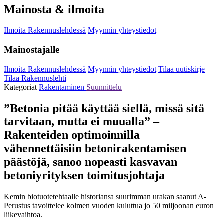
Mainosta & ilmoita
Ilmoita Rakennuslehdessä
Myynnin yhteystiedot
Mainostajalle
Ilmoita Rakennuslehdessä
Myynnin yhteystiedot
Tilaa uutiskirje
Tilaa Rakennuslehti
Kategoriat
Rakentaminen
Suunnittelu
”Betonia pitää käyttää siellä, missä sitä
tarvitaan, mutta ei muualla” –
Rakenteiden optimoinnilla
vähennettäisiin betonirakentamisen
päästöjä, sanoo nopeasti kasvavan
betoniyrityksen toimitusjohtaja
Kemin biotuotetehtaalle historiansa suurimman urakan saanut A-
Perustus tavoittelee kolmen vuoden kuluttua jo 50 miljoonan euron
liikevaihtoa.