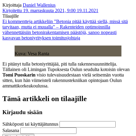
Kirjoittaja
Daniel Wallenius
Kirjoitettu 19. marraskuuta 2021, 9:00
19.11.2021
Tilaajille
Ei kommentteja
artikkeliin ”Betonia pitää käyttää siellä, missä sitä
tarvitaan, mutta ei muualla” – Rakenteiden optimoinnilla
vähennettäisiin betonirakentamisen päästöjä, sanoo nopeasti
kasvavan betoniyrityksen toimitusjohtaja
Kuva: Vesa Ranta
Ei pitänyt tulla betoniyrittäjää, piti tulla rakennesuunnittelija.
Tällainen oli Limingan Tupoksesta Oulun seudulta kotoisin olevan
Tomi Puoskarin
visio tulevaisuudestaan vielä seitsemän vuotta
sitten, kun hän viimeisteli rakennustekniikan opintojaan Oulun
ammattikorkeakoulussa.
Tämä artikkeli on tilaajille
Kirjaudu sisään
Sähköposti tai käyttäjätunnus
Salasana