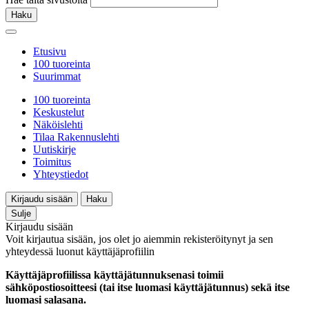
Haku
Etusivu
100 tuoreinta
Suurimmat
100 tuoreinta
Keskustelut
Näköislehti
Tilaa Rakennuslehti
Uutiskirje
Toimitus
Yhteystiedot
Kirjaudu sisään
Haku
Sulje
Kirjaudu sisään
Voit kirjautua sisään, jos olet jo aiemmin rekisteröitynyt ja sen
yhteydessä luonut käyttäjäprofiilin
Käyttäjäprofiilissa käyttäjätunnuksenasi toimii
sähköpostiosoitteesi (tai itse luomasi käyttäjätunnus) sekä itse
luomasi salasana.