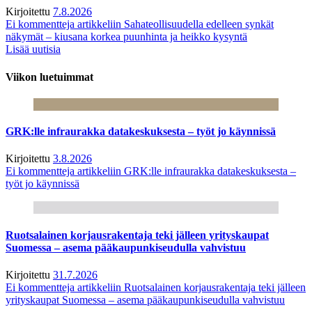
Kirjoitettu
7.8.2026
Ei kommentteja
artikkeliin Sahateollisuudella edelleen synkät
näkymät – kiusana korkea puunhinta ja heikko kysyntä
Lisää uutisia
Viikon luetuimmat
GRK:lle infraurakka datakeskuksesta – työt jo käynnissä
Kirjoitettu
3.8.2026
Ei kommentteja
artikkeliin GRK:lle infraurakka datakeskuksesta –
työt jo käynnissä
Ruotsalainen korjausrakentaja teki jälleen yrityskaupat
Suomessa – asema pääkaupunkiseudulla vahvistuu
Kirjoitettu
31.7.2026
Ei kommentteja
artikkeliin Ruotsalainen korjausrakentaja teki jälleen
yrityskaupat Suomessa – asema pääkaupunkiseudulla vahvistuu