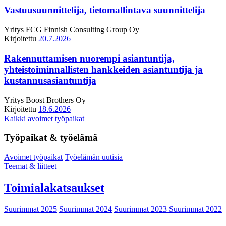
Vastuusuunnittelija, tietomallintava suunnittelija
Yritys
FCG Finnish Consulting Group Oy
Kirjoitettu
20.7.2026
Rakennuttamisen nuorempi asiantuntija,
yhteistoiminnallisten hankkeiden asiantuntija ja
kustannusasiantuntija
Yritys
Boost Brothers Oy
Kirjoitettu
18.6.2026
Kaikki avoimet työpaikat
Työpaikat & työelämä
Avoimet työpaikat
Työelämän uutisia
Teemat & liitteet
Toimialakatsaukset
Suurimmat 2025
Suurimmat 2024
Suurimmat 2023
Suurimmat 2022