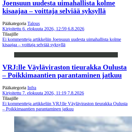
Joensuun uudesta uimahallista kolme
kisaajaa – voittaja selviää syksyllä
Pääkategoria
Talous
Kirjoitettu 6. elokuuta 2026, 12:59
6.8.2026
Tilaajille
Ei kommentteja
artikkeliin Joensuun uudesta uimahallista kolme
kisaajaa – voittaja selviää syksyllä
VRJ:lle Väyläviraston tieurakka Oulusta
– Poikkimaantien parantaminen jatkuu
Pääkategoria
Infra
Kirjoitettu 7. elokuuta 2026, 11:19
7.8.2026
Tilaajille
Ei kommentteja
artikkeliin VRJ:lle Väyläviraston tieurakka Oulusta
– Poikkimaantien parantaminen jatkuu