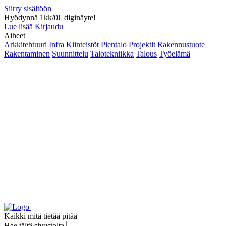
Siirry sisältöön
Hyödynnä 1kk/0€ diginäyte!
Lue lisää
Kirjaudu
Aiheet
Arkkitehtuuri
Infra
Kiinteistöt
Pientalo
Projektit
Rakennustuote
Rakentaminen
Suunnittelu
Talotekniikka
Talous
Työelämä
Kaikki mitä tietää pitää
Hae tältä sivustolta