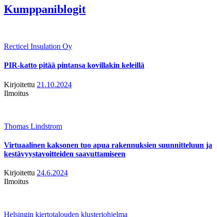
Kumppaniblogit
Recticel Insulation Oy
PIR-katto pitää pintansa kovillakin keleillä
Kirjoitettu
21.10.2024
Ilmoitus
Thomas Lindstrom
Virtuaalinen kaksonen tuo apua rakennuksien suunnitteluun ja
kestävyystavoitteiden saavuttamiseen
Kirjoitettu
24.6.2024
Ilmoitus
Helsingin kiertotalouden klusteriohjelma