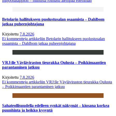
miljoonatappion – miinusta roimasti aiempaa enemmän
Betolarin hallitukseen puolustusalan osaamista – Dahlbom
jatkaa puheenjohtajana
Kirjoitettu
7.8.2026
Ei kommentteja
artikkeliin Betolarin hallitukseen puolustusalan
osaamista – Dahlbom jatkaa puheenjohtajana
VRJ:lle Väyläviraston tieurakka Oulusta – Poikkimaantien
parantaminen jatkuu
Kirjoitettu
7.8.2026
Ei kommentteja
artikkeliin VRJ:lle Väyläviraston tieurakka Oulusta
– Poikkimaantien parantaminen jatkuu
Sahateollisuudella edelleen synkät näkymät – kiusana korkea
puunhinta ja heikko kysyntä